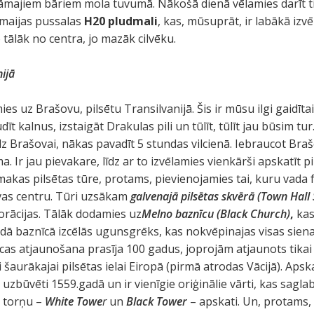
āmajiem bāriem mola tuvumā. Nākošā dienā vēlamies darīt ti
amaijas pussalas
H20 pludmali
, kas, mūsuprāt, ir labākā izvēl
 tālāk no centra, jo mazāk cilvēku.
ijā
ies uz Brašovu, pilsētu Transilvanijā. Šis ir mūsu ilgi gaidīta
īt kalnus, izstaigāt Drakulas pili un tūlīt, tūlīt jau būsim tur.
līdz Brašovai, nākas pavadīt 5 stundas vilcienā. Iebraucot Br
Ir jau pievakare, līdz ar to izvēlamies vienkārši apskatīt pi
makas pilsētas tūre, protams, pievienojamies tai, kuru vada 
vas centru. Tūri uzsākam
galvenajā pilsētas skvērā (Town Hall
orācijas. Tālāk dodamies uz
Melno baznīcu (Black Church)
,
kas
dā baznīcā izcēlās ugunsgrēks, kas nokvēpinajas visas sienas
as atjaunošana prasīja 100 gadus, joprojām atjaunots tikai 
šaurākajai pilsētas ielai Eiropā (pirmā atrodas Vācijā). Apskat
s uzbūvēti 1559.gadā un ir vienīgie oriģinālie vārti, kas sagla
 torņu –
White Towe
r
un
Black Tower
– apskati. Un, protams