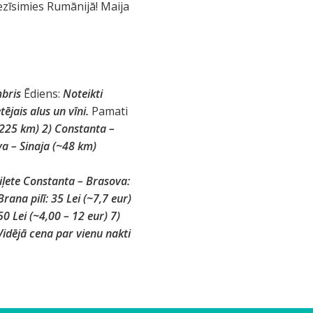
ezīsimies Rumānijā! Maija
mbris
Ēdiens:
Noteikti
etējais alus un vīni.
Pamati
~225 km) 2) Constanta –
a – Sinaja (~48 km)
biļete Constanta – Brasova:
rana pilī: 35 Lei (~7,7 eur)
50 Lei (~4,00 – 12 eur) 7)
 Vidējā cena par vienu nakti