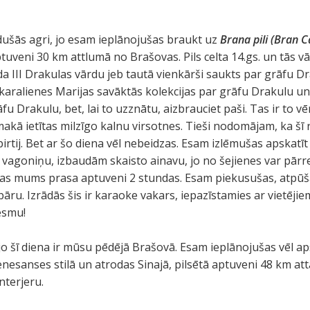
šās agri, jo esam ieplānojušas braukt uz
Brana
pili (Bran C
tuveni 30 km attlumā no Brašovas. Pils celta 14.gs. un tās vā
da III Drakulas vārdu jeb tautā vienkārši saukts par grāfu Dr
 karalienes Marijas savāktās kolekcijas par grāfu Drakulu un
fu Drakulu, bet, lai to uzznātu, aizbrauciet paši. Tas ir to vē
ā ietītas milzīgo kalnu virsotnes. Tieši nodomājam, ka šī rei
irtij. Bet ar šo diena vēl nebeidzas. Esam izlēmušas apskatīt
vagoniņu, izbaudām skaisto ainavu, jo no šejienes var pārr
 tas mums prasa aptuveni 2 stundas. Esam piekusušas, atpūš
 bāru. Izrādās šis ir karaoke vakars, iepazīstamies ar vietē
esmu!
jo šī diena ir mūsu pēdējā Brašovā. Esam ieplānojušas vēl a
enesanses stilā un atrodas Sinajā, pilsētā aptuveni 48 km a
interjeru.