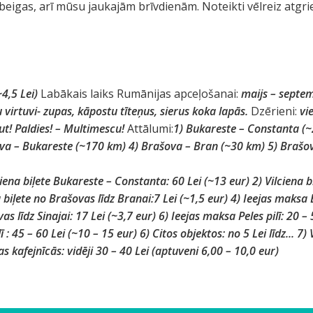
beigas, arī mūsu jaukajām brīvdienām. Noteikti vēlreiz atgri
~4,5 Lei)
Labākais laiks Rumānijas apceļošanai:
maijs – septe
virtuvi- zupas, kāpostu tīteņus, sierus koka lapās.
Dzērieni:
vi
ut!
Paldies! – Multimescu!
Attālumi:
1) Bukareste – Constanta (
va – Bukareste (~170 km) 4) Brašova – Bran (~30 km) 5) Brašov
ciena biļete Bukareste – Constanta: 60 Lei (~13 eur) 2) Vilciena 
biļete no Brašovas līdz Branai:7 Lei (~1,5 eur) 4) Ieejas maksa B
s līdz Sinajai: 17 Lei (~3,7 eur) 6) Ieejas maksa Peles pilī: 20 – 
: 45 – 60 Lei (~10 – 15 eur) 6) Citos objektos: no 5 Lei līdz... 7)
as kafejnīcās:
vidēji 30 – 40 Lei (aptuveni 6,00 – 10,0 eur)