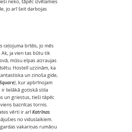
eši neko, tāpēc izvēlamies
e, jo arī šeit darbojas
is ceļojuma brīdis, jo mēs
 Ak, ja vien tas būtu tik
ašovā, mūsu elpas aizraujas
lsētu. Hostelī uzzinām, ka
fantastiska un zinoša gide,
 Square
)
, kur apbrīnojam
 ir lielākā gotiskā stila
 un griestus, tieši tāpēc
viens baznīcas tornis.
es vērti ir arī
Katrīnas
bājušies no viduslaikiem.
, gardas vakariņas rumāņu