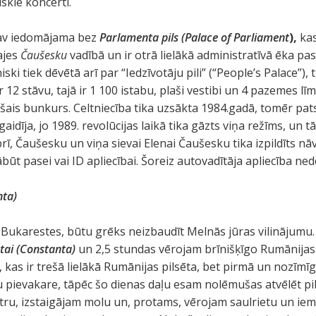
skie koncerti.
av iedomājama bez
Parlamenta pils (Palace of Parliament
),
kas
ajes
Čaušesku
vadībā un ir otrā lielākā administratīvā ēka pa
ski tiek dēvētā arī par “Iedzīvotāju pili” (“People’s Palace”), t
r 12 stāvu, tajā ir 1 100 istabu, plaši vestibi un 4 pazemes līme
šais bunkurs. Celtniecība tika uzsākta 1984.gadā, tomēr pat
gaidīja, jo 1989. revolūcijas laikā tika gāzts viņa režīms, un 
ī, Čaušesku un viņa sievai Elenai Čaušesku tika izpildīts nā
ābūt pasei vai ID apliecībai. Šoreiz autovadītāja apliecība ned
nta)
 Bukarestes, būtu grēks neizbaudīt Melnās jūras vilinājumu.
tai (Constanta)
un 2,5 stundas vērojam brīnišķīgo Rumānijas 
kas ir trešā lielākā Rumānijas pilsēta, bet pirmā un nozīmīg
au pievakare, tāpēc šo dienas daļu esam nolēmušas atvēlēt pi
ntru, izstaigājam molu un, protams, vērojam saulrietu un i