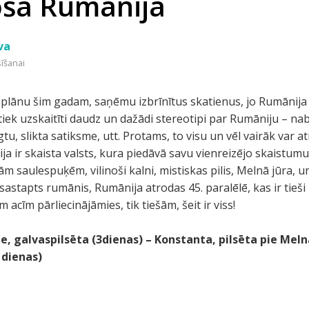
ošā Rumānija
va
sīšanai
a plānu šim gadam, saņēmu izbrīnītus skatienus, jo Rumānij
ek uzskaitīti daudz un dažādi stereotipi par Rumāniju – naba
gtu, slikta satiksme, utt. Protams, to visu un vēl vairāk var a
ja ir skaista valsts, kura piedāvā savu vienreizējo skaist
ām saulespuķēm, vilinoši kalni, mistiskas pilis, Melnā jūra, un
astapts rumānis, Rumānija atrodas 45. paralēlē, kas ir tieši
acīm pārliecinājāmies, tik tiešām, šeit ir viss!
te
,
galvaspilsēta
(3dienas) – Konstanta, pilsēta pie
Meln
 dienas)