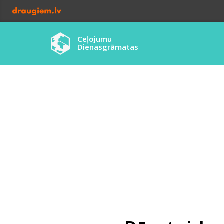
Ceļojumu
Dienasgrāmatas