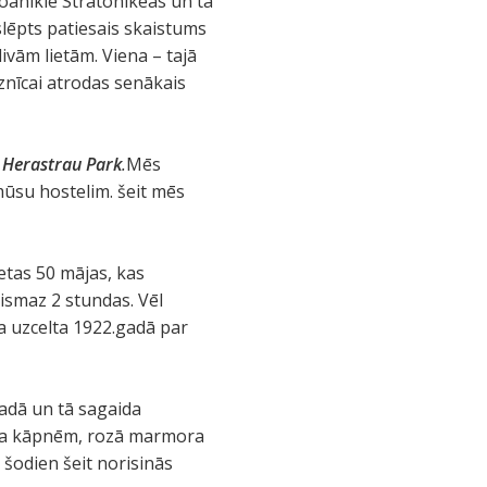
oanikie Stratonikeas un tā
 slēpts patiesais skaistums
ivām lietām. Viena – tajā
aznīcai atrodas senākais
Herastrau Park
.
Mēs
mūsu hostelim. šeit mēs
etas 50 mājas, kas
ismaz 2 stundas. Vēl
ka uzcelta 1922.gadā par
gadā un tā sagaida
eida kāpnēm, rozā marmora
l šodien šeit norisinās