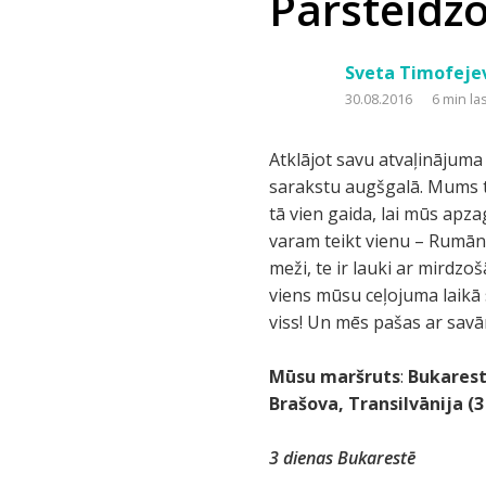
Pārsteidz
Sveta Timofeje
30.08.2016
6 min la
Atklājot savu atvaļinājum
sarakstu augšgalā. Mums ti
tā vien gaida, lai mūs apza
varam teikt vienu – Rumāni
meži, te ir lauki ar mirdzoš
viens mūsu ceļojuma laikā s
viss! Un mēs pašas ar savām 
Mūsu
maršruts
:
Bukares
Brašova
,
Transilvānija
(3
3
dienas
Bukarestē