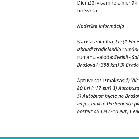
Diemžēl visam reiz pienāk 
un Sveta
Noderīga informācija
Naudas vienība
:
Lei (1 Eur 
izbaudi tradicionālo rumāņu 
rumāņu valodā:
Sveiki! - Sal
Brašova (~398 km) 3) Brašo
Aptuvenās izmaksas:
1) Vil
80 Lei (~17 eur) 3) Autobusa 
5) Autobusa biļete no Brašova
Ieejas maksa Parlamenta pilī 
hostelī: 45 Lei (~10 eur) Cen