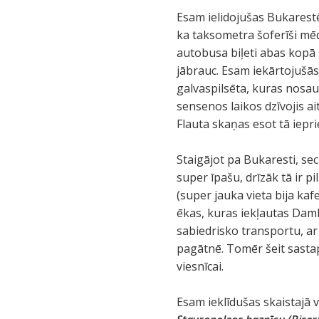
Esam ielidojušas Bukarestē.
ka taksometra šoferīši mē
autobusa biļeti abas kopā 
jābrauc. Esam iekārtojušās
galvaspilsēta, kuras nosau
sensenos laikos dzīvojis ai
Flauta skaņas esot tā iepri
Staigājot pa Bukaresti, se
super īpašu, drīzāk tā ir p
(super jauka vieta bija ka
ēkas, kuras iekļautas Dam
sabiedrisko transportu, ar
pagātnē. Tomēr šeit sasta
viesnīcai.
Esam ieklīdušas skaistajā 