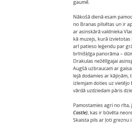
gaumē.
Nākošā dienā esam pamodu
no Branas pilsētas un ir ap
ar asinskārā valdnieka Vla
kā muzejs, kurā izvietotas
arī patieso leģendu par grā
brīnišķīga panorāma – dūmak
Drakulas nežēlīgajai asinsp
Augšā uzbraucam ar gaisa 
lejā dodamies ar kājiņām,
izlemjam doties uz vietējo
vārdā uzdziedam pāris dzi
Pamostamies agri no rīta, 
Castle)
, kas ir būvēta neor
Skaista pils ar ļoti greznu 