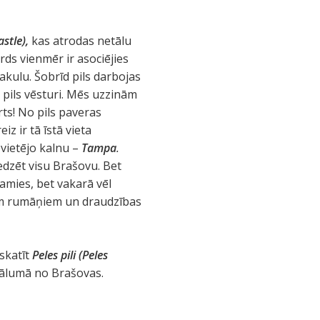
astle),
kas atrodas netālu
rds vienmēr ir asociējies
akulu. Šobrīd pils darbojas
 pils vēsturi. Mēs uzzinām
rts! No pils paveras
z ir tā īstā vieta
 vietējo kalnu –
Tampa
.
edzēt visu Brašovu. Bet
amies, bet vakarā vēl
jiem rumāņiem un draudzības
pskatīt
Peles
pili (
Peles
ttālumā no Brašovas.