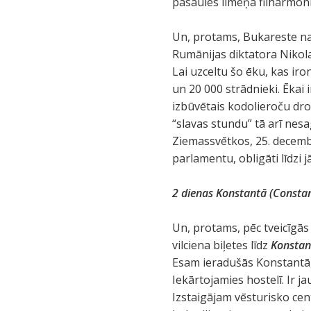
pasaules līmeņa filharmoni
Un, protams, Bukareste n
Rumānijas diktatora Nikol
Lai uzceltu šo ēku, kas ironi
un 20 000 strādnieki. Ēkai i
izbūvētais kodolieroču dro
“slavas stundu” tā arī nesa
Ziemassvētkos, 25. decembr
parlamentu, obligāti līdzi j
2 dienas Konstantā (Consta
Un, protams, pēc tveicīgās
vilciena biļetes līdz
Konstan
Esam ieradušās Konstantā, 
Iekārtojamies hostelī. Ir j
Izstaigājam vēsturisko ce