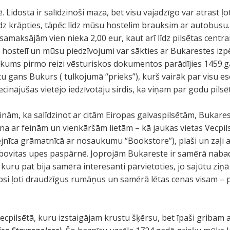
 Lidosta ir salīdzinoši maza, bet visu vajadzīgo var atrast ļot
dz krāpties, tāpēc līdz mūsu hostelim brauksim ar autobusu.
samaksājām vien nieka 2,00 eur, kaut arī līdz pilsētas centra
 hostelī un mūsu piedzīvojumi var sākties ar Bukarestes izp
kums pirmo reizi vēsturiskos dokumentos parādījies 1459.ga
tu gans Bukurs ( tulkojumā “prieks”), kurš vairāk par visu eso
ecinājušas vietējo iedzīvotāju sirdis, ka viņam par godu pilsē
cinām, ka salīdzinot ar citām Eiropas galvaspilsētām, Bukares
ilna ar feinām un vienkāršām lietām – kā jaukas vietas Vecpil
fejnīca grāmatnīcā ar nosaukumu “Bookstore”), plaši un zaļi 
bovitas upes paspārnē. Joprojām Bukareste ir samērā nabad
 kuru pat bija samērā interesanti pārvietoties, jo sajūtu ziņ
psi ļoti draudzīgus rumāņus un samērā lētas cenas visam – p
vecpilsētā, kuru izstaigājam krustu šķērsu, bet īpaši gribam 