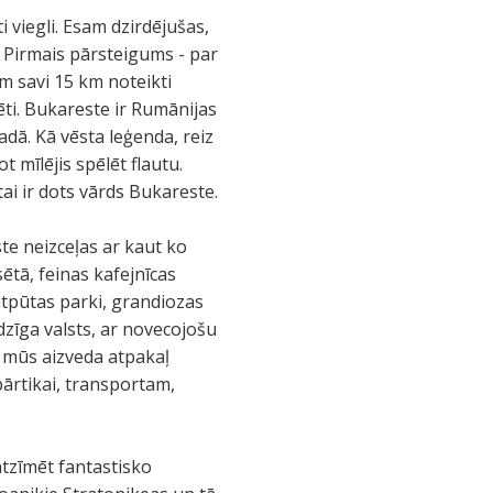
i viegli. Esam dzirdējušas,
 Pirmais pārsteigums - par
m savi 15 km noteikti
ēti. Bukareste ir Rumānijas
dā. Kā vēsta leģenda, reiz
t mīlējis spēlēt flautu.
tai ir dots vārds Bukareste.
te neizceļas ar kaut ko
sētā, feinas kafejnīcas
atpūtas parki, grandiozas
zīga valsts, ar novecojošu
ā mūs aizveda atpakaļ
ārtikai, transportam,
atzīmēt fantastisko