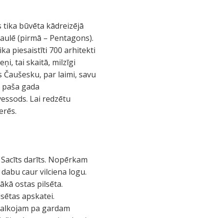
 tika būvēta kādreizējā
saulē (pirmā – Pentagons).
ika piesaistīti 700 arhitekti
ņi, tai skaitā, milzīgi
s Čaušesku, par laimi, savu
tā paša gada
vessods. Lai redzētu
erēs.
 Sacīts darīts. Nopērkam
dabu caur vilciena logu.
ākā ostas pilsēta.
lsētas apskatei.
emalkojam pa gardam