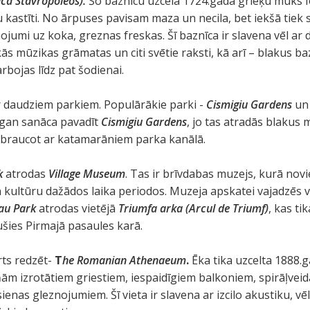
ica Stavropoleos).
Šo baznīcu uzcēla 1724.gadā grieķu mūks I
tu kastīti. No ārpuses pavisam maza un necila, bet iekšā tiek
ojumi uz koka, greznas freskas. Šī baznīca ir slavena vēl ar d
ās mūzikas grāmatas un citi svētie raksti, kā arī – blakus b
arbojas līdz pat šodienai.
ar daudziem parkiem. Populārākie parki -
Cismigiu Gardens
un
a gan sanāca pavadīt
Cismigiu Gardens
, jo tas atradās blakus 
 braucot ar katamarāniem parka kanālā.
rk
atrodas
Village Museum
. Tas ir brīvdabas muzejs, kurā novi
kultūru dažādos laika periodos. Muzeja apskatei vajadzēs v
au Park
atrodas vietējā
Triumfa arka (Arcul de Triumf)
, kas ti
ušies Pirmajā pasaules karā.
ērts redzēt-
T
he Romanian Athenaeum
.
Ēka tika uzcelta 1888.
iņām izrotātiem griestiem, iespaidīgiem balkoniem, spirāļv
ienas gleznojumiem. Šī vieta ir slavena ar izcilo akustiku, vē