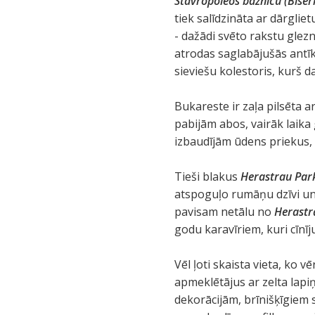
Stavropoleos baznīcu (Biser
tiek salīdzināta ar dārglie
- dažādi svēto rakstu glezn
atrodas saglabājušās antīk
sieviešu kolestoris, kurš d
Bukareste ir zaļa pilsēta 
pabijām abos, vairāk laik
izbaudījām ūdens priekus,
Tieši blakus
Herastrau Pa
atspoguļo rumāņu dzīvi un 
pavisam netālu no
Herastr
godu karavīriem, kuri cīnīj
Vēl ļoti skaista vieta, ko v
apmeklētājus ar zelta lap
dekorācijām, brīnišķīgiem s