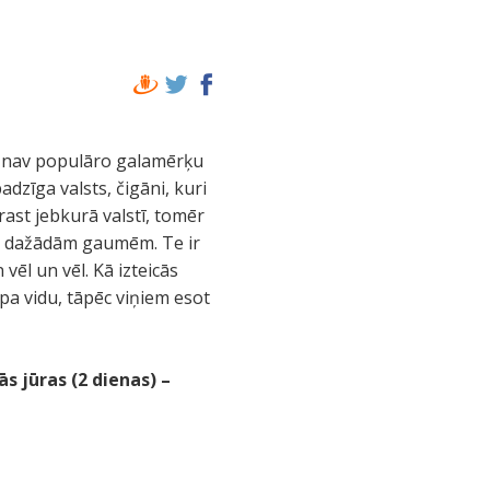
a nav populāro galamērķu
dzīga valsts, čigāni, kuri
trast jebkurā valstī, tomēr
umu dažādām gaumēm. Te ir
 vēl un vēl. Kā izteicās
 pa vidu, tāpēc viņiem esot
ās
jūras
(2 dienas) –