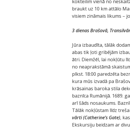
kokteilim vienā no neskait
braukt uz 10 km attālo M
visiem zināmais likums – jo
3 dienas Brašovā, Transilvān
Jūra izbaudīta, tālāk dodam
abas tik ļoti gribējām izbaud
ātri. Diemžēl, lai nokļūtu 
no neaprakstāmā skaistuma. 
plkst. 18:00 paredzēta bez
kura mūs izvadā pa Brašo
krāsainas baroka stila dek
baznīca Rumānijā. 1689. ga
arī šāds nosaukums. Baznīc
Tālāk nokļūstam līdz trešai 
vārti (Catherine’s Gate)
, ka
Ekskursiju beidzam ar divu