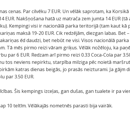
s cenas. Par cilvēku 7 EUR. Un vēlāk saprotam, ka Korsikā 
ēl 14 EUR. Nakšņošana hatā uz matrača zem jumta 14 EUR (tā ar
ku). Kempingi visi ir nacionālā parka teritorijā (tam kaut k
akariņas maksā 19-20 EUR. Cik redzējām, diezgan labas. Bet 
vakariņas ēd daudzi, bet nebūt ne visi. Visos nacionālā parka
ām. Tā mēs pirmo reizi vāram griķus. Vēlāk nožēloju, ka paņ
bu par 6 EUR. Redzam arī pirmo reizi 0.33 Coca-Cola par 3.50
enu tos neviens nepirktu, starpība milziga pēc noietā maršrut
rkām katras dienas beigās, jo prasās neizturami. Ja gājm d
lu par 3.50 EUR.
īcības. Šis kempings izceļas, gan dušas, gan tualete ir pa vien
ap 10 teltīm. Vēlākajās nometnēs parasti bija vairāk.