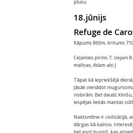
plusu.
18.jūnijs
Refuge de Caro
Kāpums 860m, kritums 710 m
Ceļamies pirms 7, izejam 8
maliņas, ēdam abi J
Tāpat kā iepriekšējā dienā
Jāsāk vienādot mugursomas. 
nobirām. Bet daudz klinšu
iespējas liekās mantas sūtī
Naktsmītne ir civilizācijā, 
dārgas kā kalnos. Interesē
bet esot busiņš, kas aizve