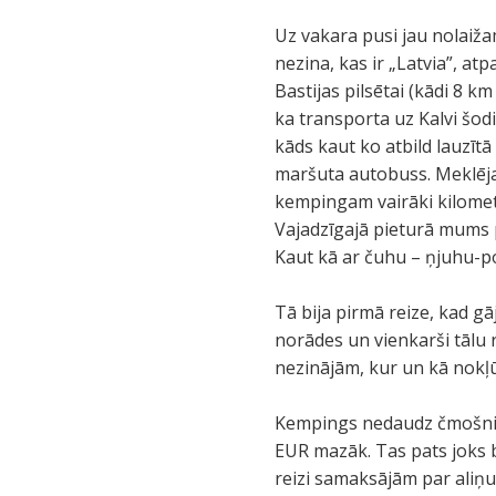
Uz vakara pusi jau nolaižam
nezina, kas ir „Latvia”, atp
Bastijas pilsētai (kādi 8 k
ka transporta uz Kalvi šodi
kāds kaut ko atbild lauzīt
maršuta autobuss. Meklējam
kempingam vairāki kilometr
Vajadzīgajā pieturā mums 
Kaut kā ar čuhu – ņjuhu-p
Tā bija pirmā reize, kad gā
norādes un vienkarši tālu 
nezinājām, kur un kā nokļū
Kempings nedaudz čmošnijs,
EUR mazāk. Tas pats joks bi
reizi samaksājām par aliņu