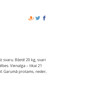
z svaru. Biļetē 20 kg, svari
bes. Vienalga – tikai 21
mī. Garumā protams, neder,