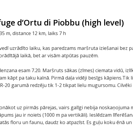
uge d’Ortu di Piobbu (high level)
 m, distance 12 km, laiks 7 h
vedī uzrādīto laiku, kas paredzams maršruta iziešanai bez p
dītājā laikā, bet ar visām atpūtas pauzēm.
alenzana esam 7.20. Maršruts sākas (zīmes) ciemata vidū, i
am kāpt pa taku kalnā. Pirmā daļa vidēji besīgs kāpiens.Ti
R-20 garumā redzēju tik 1-2 tikpat lielu mugursomu. Cilvēki r
nākot uz pirmās pārejas, vairs galīgi nebija noskaņojuma 
s kāpums jau ir noiets (1000 m pa vertikāli). Ieslēdzam līferēš
atās floru un faunu, daudz ko atpazīst. Es guļu koku ēnā un