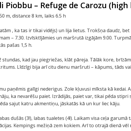
i Piobbu – Refuge de Carozu (high 
 m, distance 8 km, laiks 6.5 h
tām , ka tas ir tikai vidējs) un lija lietus. Trokšņa daudz, bet 
mam – 7.30. Izvīsktījāmies un maršrutā izgājām 9.00. Turpmāk
ās pašas 1,5 h.
undas, kad jau piegriežas, klāt pāreja. Tālāk kore, brīzām 
ritums. Līdzīgi bija arī citu dienu maršruti – kāpums, tāds v
mu paņēmis galīgi nederigus. Zole kļuvusi mīksta kā kedai.
ju, ka nevarēšu paiet. Izrādijās, paiet var, tikai pēda stipri
Pēda sajut katru akmentiņu, jāskatās kā un kur liec kāju.
bas dušās (3!), labas tualetes (4!). Laikam visa ceļa garumā 
lizācijas. Kempings mežiņā zem kokiem. Arī to otrajā dienā vēl