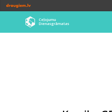
Ceļojumu
Dienasgrāmatas