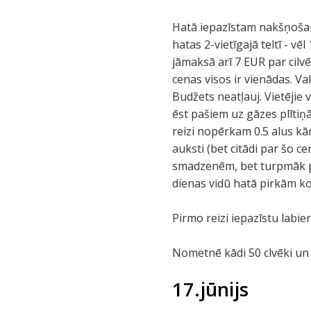
Hatā iepazīstam nakšņošana
hatas 2-vietīgajā teltī - v
jāmaksā arī 7 EUR par cilvē
cenas visos ir vienādas. V
Budžets neatļauj. Vietējie 
ēst pašiem uz gāzes plītiņ
reizi nopērkam 0.5 alus kār
auksti (bet citādi par šo c
smadzenēm, bet turpmāk pi
dienas vidū hatā pirkām ko
Pirmo reizi iepazīstu labier
Nometnē kādi 50 clvēki un 
17.jūnijs