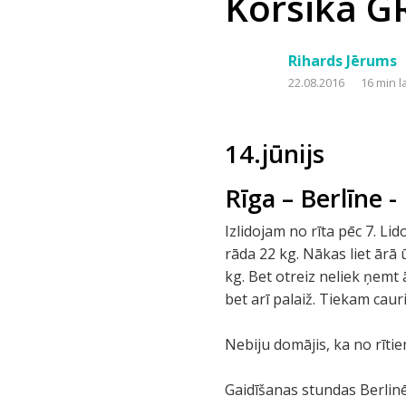
Korsika G
Rihards Jērums
22.08.2016
16 min l
14.jūnijs
Rīga – Berlīne -
Izlidojam no rīta pēc 7. Li
rāda 22 kg. Nākas liet ārā
kg. Bet otreiz neliek ņem
bet arī palaiž. Tiekam cauri
Nebiju domājis, ka no rītiem
Gaidīšanas stundas Berlin