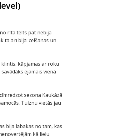
level)
no rīta telts pat nebija
 tā arī bija: celšanās un
klintis, kāpjamas ar roku
ai savādāks ejamais vienā
 Acīmredzot sezona Kaukāzā
 samocās. Tulznu vietās jau
tās bija labākās no tām, kas
 nenovertējām kā lielu