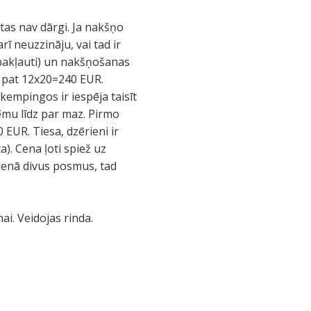
tas nav dārgi. Ja nakšņo
ī neuzzināju, vai tad ir
ā pakļauti) un nakšņošanas
– pat 12x20=240 EUR.
 kempingos ir iespēja taisīt
ēmu līdz par maz. Pirmo
 EUR. Tiesa, dzērieni ir
a). Cena ļoti spiež uz
ienā divus posmus, tad
ai. Veidojas rinda.