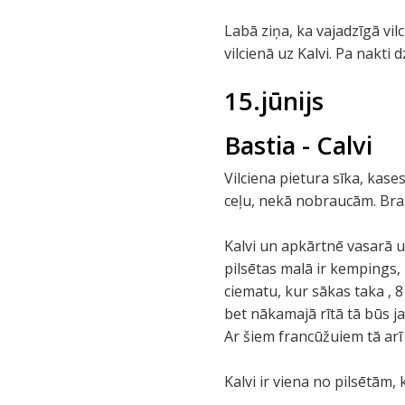
Labā ziņa, ka vajadzīgā vi
vilcienā uz Kalvi. Pa nakti 
15.jūnijs
Bastia - Calvi
Vilciena pietura sīka, kase
ceļu, nekā nobraucām. Brauc
Kalvi un apkārtnē vasarā uz
pilsētas malā ir kempings,
ciematu, kur sākas taka , 
bet nākamajā rītā tā būs j
Ar šiem francūžuiem tā arī 
Kalvi ir viena no pilsētām,