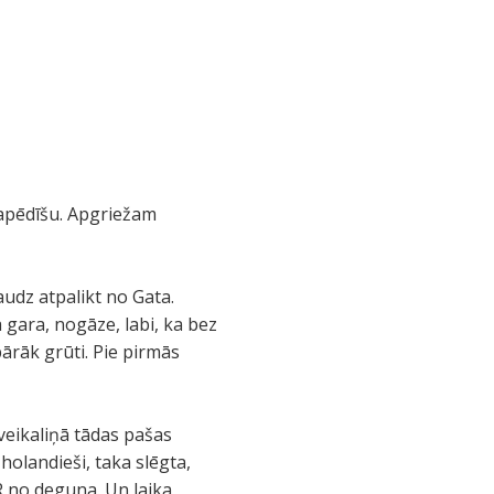
s apēdīšu. Apgriežam
audz atpalikt no Gata.
 gara, nogāze, labi, ka bez
ārāk grūti. Pie pirmās
s veikaliņā tādas pašas
olandieši, taka slēgta,
R no deguna. Un laika