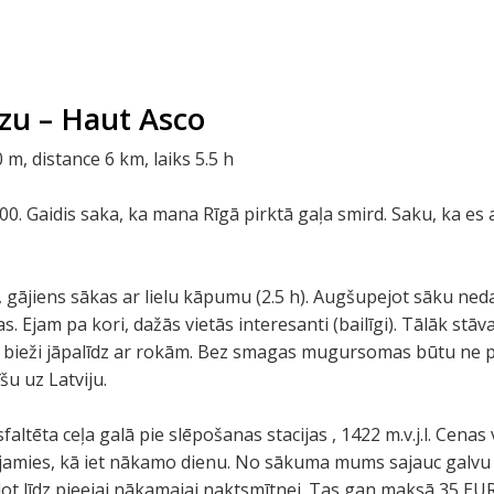
zu – Haut Asco
, distance 6 km, laiks 5.5 h
.00. Gaidis saka, ka mana Rīgā pirktā gaļa smird. Saku, ka e
, gājiens sākas ar lielu kāpumu (2.5 h). Augšupejot sāku ned
Ejam pa kori, dažās vietās interesanti (bailīgi). Tālāk stāva
, bieži jāpalīdz ar rokām. Bez smagas mugursomas būtu ne p
šu uz Latviju.
asfaltēta ceļa galā pie slēpošanas stacijas , 1422 m.v.j.l. Cena
jamies, kā iet nākamo dienu. No sākuma mums sajauc galvu h
dot līdz pieejai nākamajai naktsmītnei. Tas gan maksā 35 EU