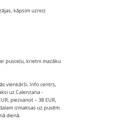
zājas, kāpsim uzreiz
par pusceļu, krietni mazāku
s vienkārši. Info centrs,
aksi uz Calenzana -
 EUR, piezvanot – 38 EUR,
m dalam izmaksas uz pusēm.
nā dienā.