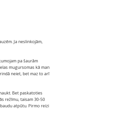
auzēm. Ja neslinkojām,
zlīkumojam pa šaurām
k lielas mugursomas kā man
indā neiet, bet maz to arī
maukt. Bet paskatoties
anās režīmu, taisam 30-50
 baudu atpūtu. Pirmo reizi