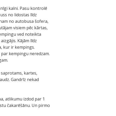
enīgi kalni. Pasu kontrolē
uss no lidostas līdz
zzinam no autobusa šofera,
autājam visiem pēc kārtas,
 kempingu ved noteikta
izgājis. Kājām līdz
, kur ir kempings.
ju par kempingu neredzam.
ngam.
ja saprotams, kartes,
daudz. Gandrīz nekad
na, atlikumu izdod par 1
ūristu čakarēšānu. Un pirmo