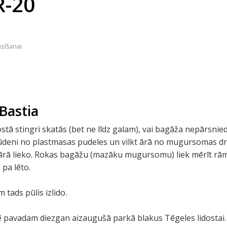
R-20
asīšanai
 Bastia
dostā stingri skatās (bet ne līdz galam), vai bagāža nepārsnied
 ūdeni no plastmasas pudeles un vilkt ārā no mugursomas drē
t ārā lieko. Rokas bagāžu (mazāku mugursomu) liek mērīt rā
 pa lēto.
 tads pūlis izlido.
ē pavadam diezgan aizaugušā parkā blakus Tēgeles lidostai.