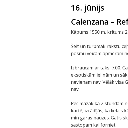
16. jūnijs
Calenzana – Ref
Kāpums 1550 m, kritums 235
Šeit un turpmāk rakstu ceļ
posmu veicām apmēram norā
Izbraucam ar taksi 7.00. C
eksotiskām ieliņām un sāk
nevienam nav. Vēlāk visa G
nav.
Pēc mazāk kā 2 stundām no
kartē, izrādījās, ka lielai
min garas pauzes. Gatis sk
sastopam kalifornieti.