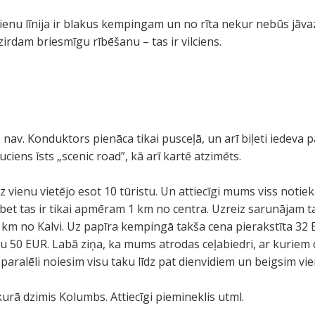
lcienu līnija ir blakus kempingam un no rīta nekur nebūs jāva
dzirdam briesmīgu rībēšanu – tas ir vilciens.
s nav. Konduktors pienāca tikai pusceļā, un arī biļeti iedeva 
iens īsts „scenic road”, kā arī kartē atzimēts.
 vienu vietējo esot 10 tūristu. Un attiecīgi mums viss notiekā
 bet tas ir tikai apmēram 1 km no centra. Uzreiz sarunājam t
8 km no Kalvi. Uz papīra kempingā takša cena pierakstīta 32
au 50 EUR. Labā ziņa, ka mums atrodas ceļabiedri, ar kurie
paralēli noiesim visu taku līdz pat dienvidiem un beigsim vie
 kurā dzimis Kolumbs. Attiecīgi piemineklis utml.