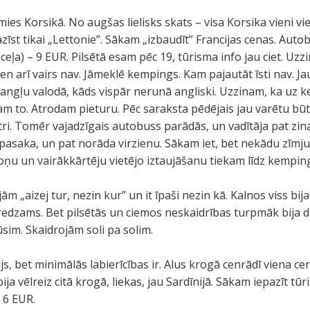
ies Korsikā. No augšas lielisks skats – visa Korsika vieni vi
azīst tikai „Lettonie”. Sākam „izbaudīt” Francijas cenas. Autob
m ceļa) – 9 EUR. Pilsētā esam pēc 19, tūrisma info jau ciet. U
en arī vairs nav. Jāmeklē kempings. Kam pajautāt īsti nav. J
ā angļu valodā, kāds vispār nerunā angliski. Uzzinam, ka uz
 to. Atrodam pieturu. Pēc saraksta pēdējais jau varētu būt a
i. Tomēr vajadzīgais autobuss parādās, un vadītāja pat zina
pasaka, un pat norāda virzienu. Sākam iet, bet nekādu zīm
oņu un vairākkārtēju vietējo iztaujāšanu tiekam līdz kempi
jām „aizej tur, nezin kur” un it īpaši nezin kā. Kalnos viss bi
redzams. Bet pilsētās un ciemos neskaidrības turpmāk bija 
sim. Skaidrojām soli pa solim.
 bet minimālās labierīcības ir. Alus krogā cenrādī viena ce
ja vēlreiz citā krogā, liekas, jau Sardīnijā. Sākam iepazīt t
 6 EUR.