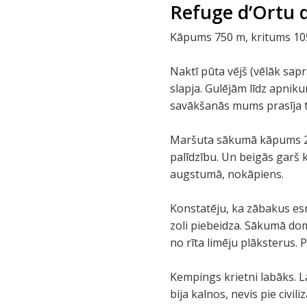
Refuge d’Ortu d
Kāpums 750 m, kritums 1050
Naktī pūta vējš (vēlāk sapra
slapja. Gulējām līdz apniku
savākšanās mums prasīja t
Maršuta sākumā kāpums 2 st
palīdzību. Un beigās garš k
augstumā, nokāpiens.
Konstatēju, ka zābakus es
zoli piebeidza. Sākumā domā
no rīta limēju plāksterus. 
Kempings krietni labāks. La
bija kalnos, nevis pie civi