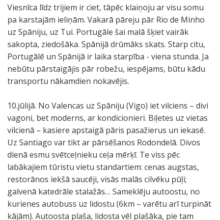
Viesnīca līdz trijiem ir ciet, tāpēc klaiņoju ar visu somu
pa karstajām ieliņām. Vakarā pāreju pār Rio de Minho
uz Spāniju, uz Tui. Portugāle šai malā šķiet vairāk
sakopta, ziedošāka. Spānijā drūmāks skats. Starp citu,
Portugālē un Spānijā ir laika starpība - viena stunda. Ja
nebūtu pārstaigājis pār robežu, iespējams, būtu kādu
transportu nākamdien nokavējis.
10.jūlijā. No Valencas uz Spāniju (Vigo) iet vilciens – divi
vagoni, bet moderns, ar kondicionieri. Biļetes uz vietas
vilcienā – kasiere apstaigā pāris pasažierus un iekasē.
Uz Santiago var tikt ar pārsēšanos Rodondelā. Divos
dienā esmu svētceļnieku ceļa mērķī. Te viss pēc
labākajiem tūristu vietu standartiem: cenas augstas,
restorānos iekšā saucēji, visās malās cilvēku pūļi;
galvenā katedrāle stalažās… Sameklēju autoostu, no
kurienes autobuss uz lidostu (6km – varētu arī turpināt
kājām). Autoosta plaša, lidosta vēl plašāka, pie tam