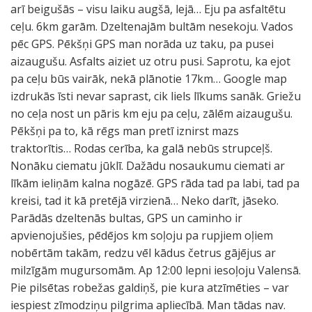
arī beigušās – visu laiku augšā, lejā… Eju pa asfaltētu
ceļu. 6km garām. Dzeltenajām bultām nesekoju. Vados
pēc GPS. Pēkšņi GPS man norāda uz taku, pa pusei
aizaugušu. Asfalts aiziet uz otru pusi. Saprotu, ka ejot
pa ceļu būs vairāk, nekā plānotie 17km… Google map
izdrukās īsti nevar saprast, cik liels līkums sanāk. Griežu
no ceļa nost un pāris km eju pa ceļu, zālēm aizaugušu.
Pēkšņi pa to, kā rēgs man pretī iznirst mazs
traktorītis… Rodas cerība, ka galā nebūs strupceļš.
Nonāku ciematu jūklī. Dažādu nosaukumu ciemati ar
līkām ieliņām kalna nogāzē. GPS rāda tad pa labi, tad pa
kreisi, tad it kā pretējā virzienā… Neko darīt, jāseko.
Parādās dzeltenās bultas, GPS un caminho ir
apvienojušies, pēdējos km soļoju pa rupjiem oļiem
nobērtām takām, redzu vēl kādus četrus gājējus ar
milzīgām mugursomām. Ap 12:00 lepni iesoļoju Valensā.
Pie pilsētas robežas galdiņš, pie kura atzīmēties – var
iespiest zīmodziņu pilgrima apliecībā. Man tādas nav.