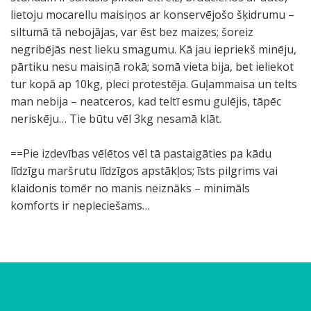
lietoju mocarellu maisiņos ar konservējošo šķidrumu –
siltumā tā nebojājas, var ēst bez maizes; šoreiz
negribējās nest lieku smagumu. Kā jau iepriekš minēju,
pārtiku nesu maisiņā rokā; somā vieta bija, bet ieliekot
tur kopā ap 10kg, pleci protestēja. Guļammaisa un telts
man nebija – neatceros, kad teltī esmu gulējis, tāpēc
neriskēju… Tie būtu vēl 3kg nesamā klāt.
==Pie izdevības vēlētos vēl tā pastaigāties pa kādu
līdzīgu maršrutu līdzīgos apstākļos; īsts pilgrims vai
klaidonis tomēr no manis neiznāks – minimāls
komforts ir nepieciešams…