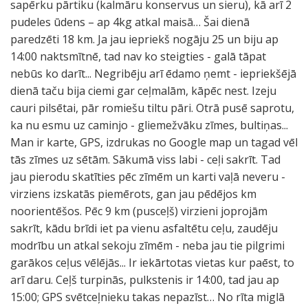
sapērku pārtiku (kalmāru konservus un sieru), kā arī 2
pudeles ūdens – ap 4kg atkal maisā… Šai dienā
paredzēti 18 km. Ja jau iepriekš nogāju 25 un biju ap
14:00 naktsmītnē, tad nav ko steigties - galā tāpat
nebūs ko darīt... Negribēju arī ēdamo ņemt - iepriekšējā
dienā taču bija ciemi gar ceļmalām, kāpēc nest. Izeju
cauri pilsētai, pār romiešu tiltu pāri. Otrā pusē saprotu,
ka nu esmu uz caminjo - gliemežvāku zīmes, bultiņas...
Man ir karte, GPS, izdrukas no Google map un tagad vēl
tās zīmes uz sētām. Sākumā viss labi - ceļi sakrīt. Tad
jau pierodu skatīties pēc zīmēm un karti vaļā neveru -
virziens izskatās piemērots, gan jau pēdējos km
noorientēšos. Pēc 9 km (pusceļš) virzieni joprojām
sakrīt, kādu brīdi iet pa vienu asfaltētu ceļu, zaudēju
modrību un atkal sekoju zīmēm - neba jau tie pilgrimi
garākos ceļus vēlējās... Ir iekārtotas vietas kur paēst, to
arī daru. Ceļš turpinās, pulkstenis ir 14:00, tad jau ap
15:00; GPS svētceļnieku takas nepazīst… No rīta miglā