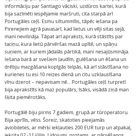
informāciju par Santiago vāciski, uzdūros kartei, kurā
bija sazīmēti iespējamie maršruti, cita starpā arī
Portugāles ceļš. Esmu siltummīlis, tāpēc iešana pa
Pirenejiem agrā pavasarī, kad lietus un vēji sitas sejā,
mani nevilināja. Tāpat arī apraksts, kurā stāstīts par
taciņu, kura lietū pārvēršas mazā upītē, un spāņu
suņiem, ar kuriem jādalās pārtikā, mani nesajūsmināja.
Iešana barā ar svešiem ļaudīm, gulēšana un ēšana un
drēbju mazgāšana kopīgās telpās, kā arī stāstīšana no
kurienes tu esi 10 reizes dienā un citu uzklausīšana
vīnu dzerot – nepavisam nē… Portugāles ceļš turpretī
bija aprakstīts kā maz populārs, īsāks, visādā ziņā man
šķita piemērotāks.
Portugālē biju pirms 7 gadiem, grupā ar tūroperatoru.
Bija aprīlis, vēss. Šoreiz, skatoties pieejamās
aviobiļetes, ar mērķi iekļauties 200 EUR turp un atpakaļ,
iekrita 02.-11.jūlijs. Lidojumi, protams, ar pārsēšanos.