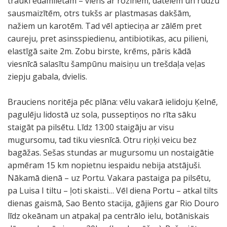
trauki ēdamlietām – viens ar rozīnēm, datelēm un rudzu
sausmaizītēm, otrs tukšs ar plastmasas dakšām,
nažiem un karotēm. Tad vēl aptieciņa ar zālēm pret
caureju, pret asinsspiedienu, antibiotikas, acu pilieni,
elastīgā saite 2m. Zobu birste, krēms, pāris kādā
viesnīcā salasītu šampūnu maisiņu un trešdaļa veļas
ziepju gabala, dvielis.
Brauciens noritēja pēc plāna: vēlu vakarā ielidoju Ķelnē,
pagulēju lidostā uz sola, pusseptiņos no rīta sāku
staigāt pa pilsētu. Līdz 13:00 staigāju ar visu
mugursomu, tad tiku viesnīcā. Otru riņķi veicu bez
bagāžas. Sešas stundas ar mugursomu un nostaigātie
apmēram 15 km nopietnu iespaidu nebija atstājuši.
Nākamā dienā – uz Portu. Vakara pastaiga pa pilsētu,
pa Luisa I tiltu – ļoti skaisti… Vēl diena Portu – atkal tilts
dienas gaismā, Sao Bento stacija, gājiens gar Rio Douro
līdz okeānam un atpakaļ pa centrālo ielu, botāniskais