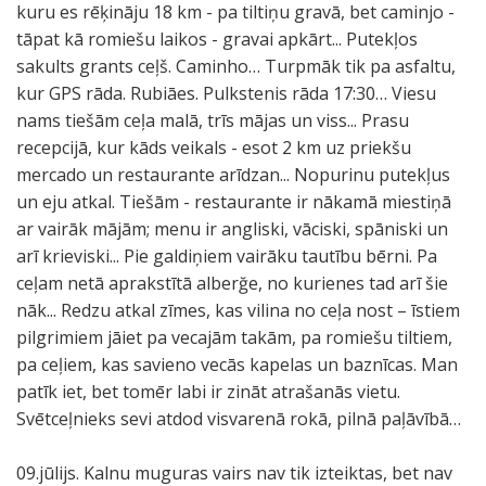
kuru es rēķināju 18 km - pa tiltiņu gravā, bet caminjo -
tāpat kā romiešu laikos - gravai apkārt... Putekļos
sakults grants ceļš. Caminho… Turpmāk tik pa asfaltu,
kur GPS rāda. Rubiāes. Pulkstenis rāda 17:30… Viesu
nams tiešām ceļa malā, trīs mājas un viss... Prasu
recepcijā, kur kāds veikals - esot 2 km uz priekšu
mercado un restaurante arīdzan... Nopurinu putekļus
un eju atkal. Tiešām - restaurante ir nākamā miestiņā
ar vairāk mājām; menu ir angliski, vāciski, spāniski un
arī krieviski... Pie galdiņiem vairāku tautību bērni. Pa
ceļam netā aprakstītā alberğe, no kurienes tad arī šie
nāk... Redzu atkal zīmes, kas vilina no ceļa nost – īstiem
pilgrimiem jāiet pa vecajām takām, pa romiešu tiltiem,
pa ceļiem, kas savieno vecās kapelas un baznīcas. Man
patīk iet, bet tomēr labi ir zināt atrašanās vietu.
Svētceļnieks sevi atdod visvarenā rokā, pilnā paļāvībā…
09.jūlijs. Kalnu muguras vairs nav tik izteiktas, bet nav