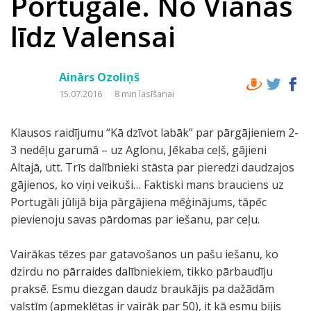
Portugāle. No Vianas
līdz Valensai
Ainārs Ozoliņš
15.07.2016
8 min lasīšanai
Klausos raidījumu “Kā dzīvot labāk” par pārgājieniem 2-
3 nedēļu garumā – uz Aglonu, Jēkaba ceļš, gājieni
Altajā, utt. Trīs dalībnieki stāsta par pieredzi daudzajos
gājienos, ko viņi veikuši… Faktiski mans brauciens uz
Portugāli jūlijā bija pārgājiena mēģinājums, tāpēc
pievienoju savas pārdomas par iešanu, par ceļu.
Vairākas tēzes par gatavošanos un pašu iešanu, ko
dzirdu no pārraides dalībniekiem, tikko pārbaudīju
praksē. Esmu diezgan daudz braukājis pa dažādām
valstīm (apmeklētas ir vairāk par 50), it kā esmu bijis