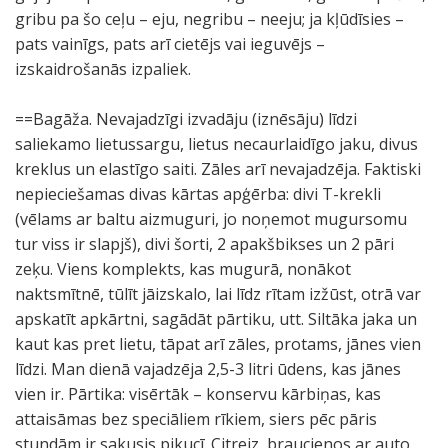
gribu pa šo ceļu – eju, negribu – neeju; ja kļūdīsies –
pats vainīgs, pats arī cietējs vai ieguvējs –
izskaidrošanās izpaliek.
==Bagāža. Nevajadzīgi izvadāju (iznēsāju) līdzi
saliekamo lietussargu, lietus necaurlaidīgo jaku, divus
kreklus un elastīgo saiti. Zāles arī nevajadzēja. Faktiski
nepieciešamas divas kārtas apģērba: divi T-krekli
(vēlams ar baltu aizmuguri, jo noņemot mugursomu
tur viss ir slapjš), divi šorti, 2 apakšbikses un 2 pāri
zeķu. Viens komplekts, kas mugurā, nonākot
naktsmītnē, tūlīt jāizskalo, lai līdz rītam izžūst, otrā var
apskatīt apkārtni, sagādāt pārtiku, utt. Siltāka jaka un
kaut kas pret lietu, tāpat arī zāles, protams, jānes vien
līdzi. Man dienā vajadzēja 2,5-3 litri ūdens, kas jānes
vien ir. Pārtika: visērtāk – konservu kārbiņas, kas
attaisāmas bez speciāliem rīkiem, siers pēc pāris
stundām ir sakusis pikucī. Citreiz, braucienos ar auto,