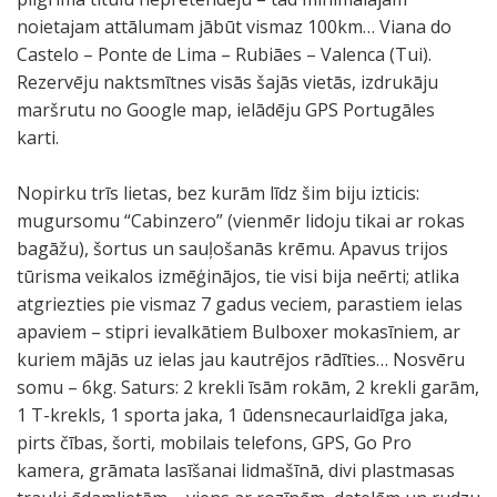
noietajam attālumam jābūt vismaz 100km… Viana do
Castelo – Ponte de Lima – Rubiāes – Valenca (Tui).
Rezervēju naktsmītnes visās šajās vietās, izdrukāju
maršrutu no Google map, ielādēju GPS Portugāles
karti.
Nopirku trīs lietas, bez kurām līdz šim biju izticis:
mugursomu “Cabinzero” (vienmēr lidoju tikai ar rokas
bagāžu), šortus un sauļošanās krēmu. Apavus trijos
tūrisma veikalos izmēģinājos, tie visi bija neērti; atlika
atgriezties pie vismaz 7 gadus veciem, parastiem ielas
apaviem – stipri ievalkātiem Bulboxer mokasīniem, ar
kuriem mājās uz ielas jau kautrējos rādīties… Nosvēru
somu – 6kg. Saturs: 2 krekli īsām rokām, 2 krekli garām,
1 T-krekls, 1 sporta jaka, 1 ūdensnecaurlaidīga jaka,
pirts čības, šorti, mobilais telefons, GPS, Go Pro
kamera, grāmata lasīšanai lidmašīnā, divi plastmasas