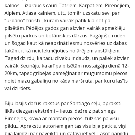
kalnos – izbraucis cauri Tatriem, Karpatiem, Pirenejiem,
Alpiem, Atlasa kalniem, utt., tomēr uzskatu sevi par
“urbāno” tūristu, kuram vairāk patīk klaiņot pa
pilsētām. Pēdējos gados gan aizvien vairāk apmeklēju
pilsētu parkus un botāniskos dārzus. Pagājušo rudeni
un šogad kaut kā neapzināti esmu nosvēries uz dabas
takām, it kā neietekmējoties no ārējiem apstākļiem.
Tagad dzirdu, ka tādu cilvēku ir daudz, un paliek aizvien
vairāk. Secināju, ka arī pa pilsētām nostaigāju dienā 12-
20km, tāpēc gribējās pamēģināt ar mugursomu plecos
noiet mazu gabaliņu no kāda maršruta, par kuru lasīts
vai dzirdēts.
Biju lasījis dažus rakstus par Santiago ceļu, apraksti
likās diezgan ekstrēmi – lietus, dažreiz pat sniegs
Pirenejos, krava ar mantām plecos, tulznas pa visu
pēdu… Aprakstu autoriem gan tas viss bija paticis, viņi
bija laimīgi par paveikto un gatavi iet vēl. Lasot papildu