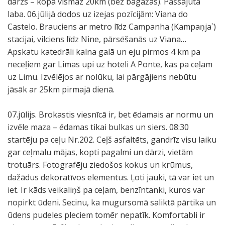
dārzs – kopā vismaz 20km (bez bagāžas). Pašsajūta
laba. 06.jūlijā dodos uz izejas pozīcijām: Viana do
Castelo. Brauciens ar metro līdz Campanha (Kampaņja`)
stacijai, vilciens līdz Nine, pārsēšanās uz Viana…
Apskatu katedrāli kalna galā un eju pirmos 4 km pa
neceļiem gar Limas upi uz hoteli A Ponte, kas pa ceļam
uz Limu. Izvēlējos ar nolūku, lai pārgājiens nebūtu
jāsāk ar 25km pirmajā dienā.
07.jūlijs. Brokastis viesnīcā ir, bet ēdamais ar normu un
izvēle maza – ēdamas tikai bulkas un siers. 08:30
startēju pa ceļu Nr.202. Ceļš asfaltēts, gandrīz visu laiku
gar ceļmalu mājas, kopti pagalmi un dārzi, vietām
trotuārs. Fotografēju ziedošos kokus un krūmus,
dažādus dekoratīvos elementus. Ļoti jauki, tā var iet un
iet. Ir kāds veikaliņš pa ceļam, benzīntanki, kuros var
nopirkt ūdeni. Secinu, ka mugursomā saliktā pārtika un
ūdens pudeles pleciem tomēr nepatīk. Komfortabli ir