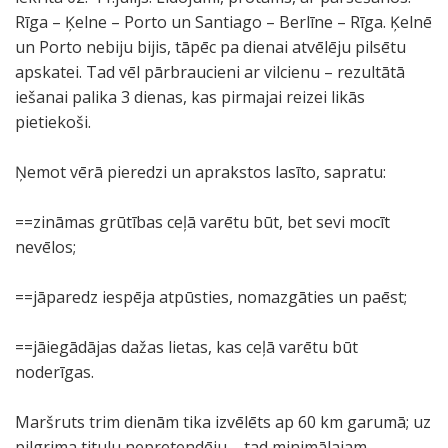
Rīga – Ķelne – Porto un Santiago – Berlīne – Rīga. Ķelnē
un Porto nebiju bijis, tāpēc pa dienai atvēlēju pilsētu
apskatei. Tad vēl pārbraucieni ar vilcienu – rezultātā
iešanai palika 3 dienas, kas pirmajai reizei likās
pietiekoši.
Ņemot vērā pieredzi un aprakstos lasīto, sapratu:
==zināmas grūtības ceļā varētu būt, bet sevi mocīt
nevēlos;
==jāparedz iespēja atpūsties, nomazgāties un paēst;
==jāiegādājas dažas lietas, kas ceļā varētu būt
noderīgas.
Maršruts trim dienām tika izvēlēts ap 60 km garumā; uz
pilgrima titulu nepretendēju – tad minimālajam