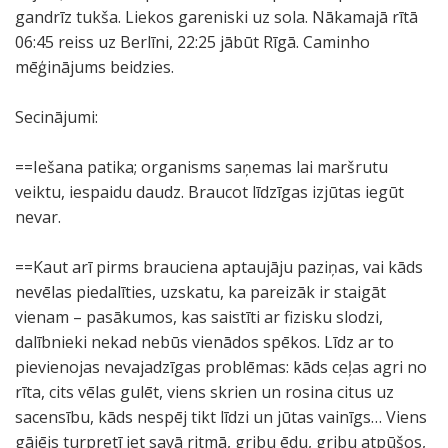
gandrīz tukša. Liekos gareniski uz sola. Nākamajā rītā
06:45 reiss uz Berlīni, 22:25 jābūt Rīgā. Caminho
mēģinājums beidzies.
Secinājumi:
==Iešana patika; organisms saņemas lai maršrutu
veiktu, iespaidu daudz. Braucot līdzīgas izjūtas iegūt
nevar.
==Kaut arī pirms brauciena aptaujāju paziņas, vai kāds
nevēlas piedalīties, uzskatu, ka pareizāk ir staigāt
vienam – pasākumos, kas saistīti ar fizisku slodzi,
dalībnieki nekad nebūs vienādos spēkos. Līdz ar to
pievienojas nevajadzīgas problēmas: kāds ceļas agri no
rīta, cits vēlas gulēt, viens skrien un rosina citus uz
sacensību, kāds nespēj tikt līdzi un jūtas vainīgs… Viens
gājējs turpretī iet savā ritmā, gribu ēdu, gribu atpūšos,