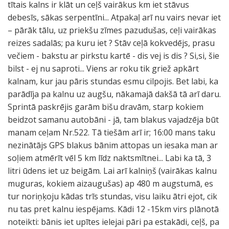
tītais kalns ir klāt un ceļš vairākus km iet stāvus
debesīs, sākas serpentīni... Atpakaļ arī nu vairs nevar iet
– pārāk tālu, uz priekšu zīmes pazudušas, ceļi vairākas
reizes sadalās; pa kuru iet ? Stāv ceļā kokvedējs, prasu
večiem - bakstu ar pirkstu kartē - dis vej is dis ? Si,si, šie
bilst - ej nu saproti... Viens ar roku tik griež apkārt
kalnam, kur jau pāris stundas esmu cilpojis. Bet labi, ka
parādīja pa kalnu uz augšu, nākamajā dakšā tā arī daru.
Sprintā paskrējis garām bišu dravām, starp kokiem
beidzot samanu autobāni - jā, tam blakus vajadzēja būt
manam ceļam Nr.522. Tā tiešām arī ir; 16:00 mans taku
nezinātājs GPS blakus bānim attopas un iesaka man ar
soļiem atmērīt vēl 5 km līdz naktsmītnei... Labi ka tā, 3
litri ūdens iet uz beigām. Lai arī kalniņš (vairākas kalnu
muguras, kokiem aizaugušas) ap 480 m augstumā, es
tur noriņķoju kādas trīs stundas, visu laiku ātri ejot, cik
nu tas pret kalnu iespējams. Kādi 12 -15km virs plānotā
noteikti: bānis iet upītes ielejai pāri pa estakādi, ceļš, pa