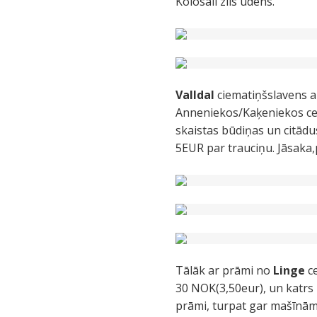
Kolosāli zils ūdens.
Valldal
ciematiņšslavens 
Anneniekos/Kaķeniekos ceļa
skaistas būdiņas un citād
5EUR par trauciņu. Jāsaka,
Tālāk ar prāmi no
Linge
c
30 NOK(3,50eur), un katrs 
prāmi, turpat gar mašīnām