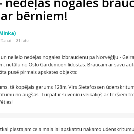
- nedēļas nogales brauc
 ar bērniem!
-Minka)
sīšanai
21 foto
, un nelielo nedēļas nogales izbraucienu pa Norvēģiju - Ge
m, netālu no Oslo Gardemoen lidostas. Braucam ar savu aut
Rīta pusē pirmais apskates objekts:
ms, tā kopējais garums 128m. Virs Sletafossen ūdenskrituma
itumu no augšas. Turpat ir suvenīru veikaliņš ar foršiem tro
ēties!
tkal piestājam ceļa malā lai apskatītu nākamo ūdenskritumu