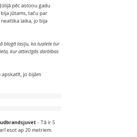
 Jūlijā pēc astoņu gadu
bija jūtams, taču par
eatlika laika, jo bija
ā blogā lasiju, ka tualete tur
eta, kur attiecīgās darbības
 apskatīt, jo bijām
udbrandsjuvet
- Tā ir 5
arī esot ap 20 metriem.