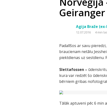
Norvēģija 
Geiranger
Agija Braže (ex
12.07.2016
4 min la
Padalīšos ar savu pieredzi
braucienam netālu Jesshei
piektdienas uz sestdienu. 
Slettafossen –
ūdenskritu
kura var redzēt šo ūdenskr
bērniem gribas nofotograf
Tālāk aptuveni pēc 6 min a