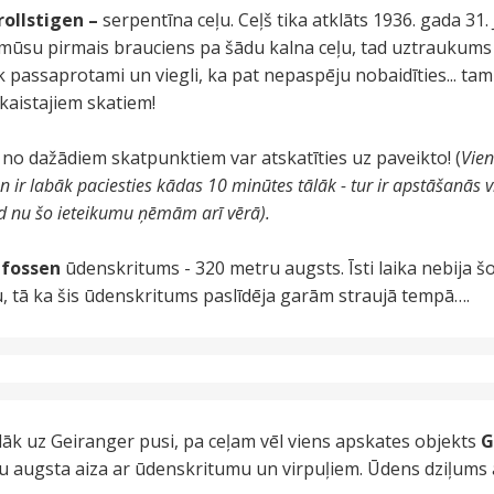
ollstigen –
serpentīna ceļu. Ceļš tika atklāts 1936. gada 31.
a mūsu pirmais brauciens pa šādu kalna ceļu, tad uztraukums 
k passaprotami un viegli, ka pat nepaspēju nobaidīties... tam n
skaistajiem skatiem!
no dažādiem skatpunktiem var atskatīties uz paveikto! (
Vien
ir labāk paciesties kādas 10 minūtes tālāk - tur ir apstāšanās vi
Tad nu šo ieteikumu ņēmām arī vērā).
gfossen
ūdenskritums - 320 metru augsts. Īsti laika nebija šo
ju, tā ka šis ūdenskritums paslīdēja garām straujā tempā….
lāk uz Geiranger pusi, pa ceļam vēl viens apskates objekts
G
u augsta aiza ar ūdenskritumu un virpuļiem. Ūdens dziļums 