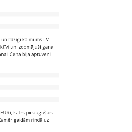
 un līdzīgi kā mums LV
aktīvi un izdomājuši gana
nai. Cena bija aptuveni
EUR), katrs pieaugušais
. Kamēr gaidām rindā uz