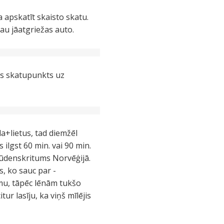
 apskatīt skaisto skatu.
jau jāatgriežas auto.
sts skatupunkts uz
gla+lietus, tad diemžēl
 ilgst 60 min. vai 90 min.
 ūdenskritums Norvēģijā.
, ko sauc par -
umu, tāpēc lēnām tukšo
ur lasīju, ka viņš mīlējis