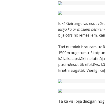
Iekš Geirangeras esot vērt
lasīju,ka ar maziem bērniem d
bija otrs no iemesliem, ka
Tad nu tālāk braucām uz
D
1500m augstumu. Skatpunkt
kā laika apstākļi nelutināja
pusi nēesot tik efektīvs, 
krietni augstāk. Vienīgi, ce
Tā kā visi bija diezgan nog