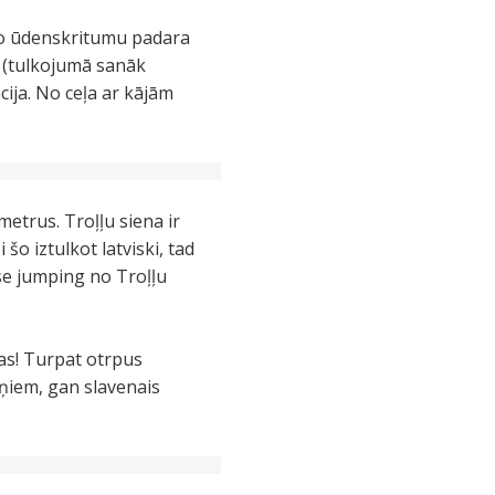
Šo ūdenskritumu padara
ge (tulkojumā sanāk
acija. No ceļa ar kājām
etrus. Troļļu siena ir
šo iztulkot latviski, tad
ase jumping no Troļļu
tas! Turpat otrpus
iņiem, gan slavenais