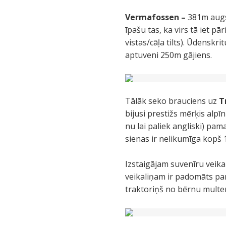
Vermafossen –
381m augs
īpašu tas, ka virs tā iet pā
vistas/cāļa tilts). Ūdenskri
aptuveni 250m gājiens.
Tālāk seko brauciens uz
T
bijusi prestižs mērķis alpī
nu lai paliek angliski) pam
sienas ir nelikumīga kopš 
Izstaigājam suvenīru veika
veikaliņam ir padomāts par
traktoriņš no bērnu multe