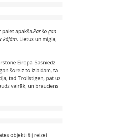
 paiet apakšā.
Par šo gan
 ar kājām.
Lietus un migla,
rstone Eiropā. Sasniedz
n šoreiz to izlaidām, tā
īja, tad Trollstigen, pat uz
daudz vairāk, un brauciens
es objekti šij reizei