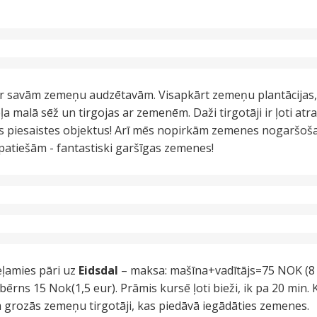
ar savām zemeņu audzētavām. Visapkārt zemeņu plantācijas,
 malā sēž un tirgojas ar zemenēm. Daži tirgotāji ir ļoti atr
us piesaistes objektus! Arī mēs nopirkām zemenes nogaršoša
patiešām - fantastiski garšīgas zemenes!
eļamies pāri uz
Eidsdal
– maksa: mašīna+vadītājs=75 NOK (8 
bērns 15 Nok(1,5 eur). Prāmis kursē ļoti bieži, ik pa 20 min
 grozās zemeņu tirgotāji, kas piedāvā iegādāties zemenes.