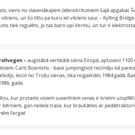
ts, viens no slavenākajiem ūdenskritumiem šajā apgabal. 
ri vilciens, un šo tiltu pa kuru iet vilciens sauc – Kylling Brid
tums tiek regulēts, jo tas baro upi Vermu, un tur ir elektrost
rollvegen –
augstākā vertikālā siena Eiropā, aptuveni 1100 m
nistiem. Carls Boenishs - base jumping(vot nezināju kā pareizi 
atlicējs, lecot no Troļļu sienas, tika nogalināts 1984.gadā. B
1986. gada.
liņu, kur protams visiem suvenīriem cenas ir krietni uzspīlē
 bērniem, gan neliela trase, kur braukāties ar pedāļtraktor
nēm Fergie!