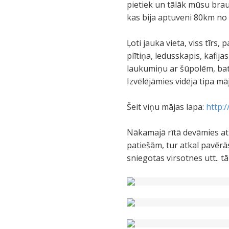
pietiek un tālāk mūsu brau
kas bija aptuveni 80km no
Ļoti jauka vieta, viss tīrs
plītiņa, ledusskapis, kafij
laukumiņu ar šūpolēm, batu
Izvēlējāmies vidēja tipa mā
Šeit viņu mājas lapa:
http:
Nākamajā rītā devāmies atpa
patiešām, tur atkal pavērā
sniegotas virsotnes utt.. tā