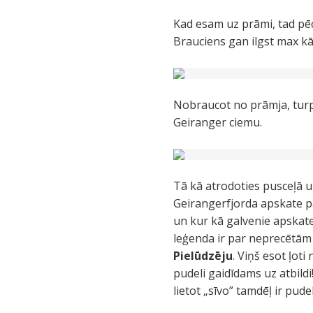
Kad esam uz prāmi, tad pēc
Brauciens gan ilgst max kād
Nobraucot no prāmja, turp
Geiranger ciemu.
Tā kā atrodoties pusceļā 
Geirangerfjorda apskate pali
un kur kā galvenie apskat
leģenda ir par neprecētām
Pielūdzēju
. Viņš esot ļot
pudeli gaidīdams uz atbildi
lietot „sīvo” tamdēļ ir pud