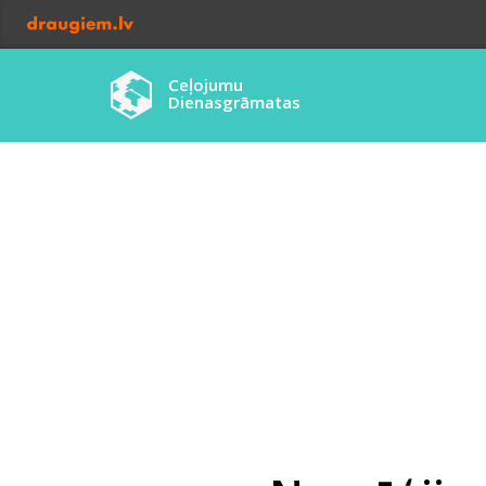
Ceļojumu
Dienasgrāmatas