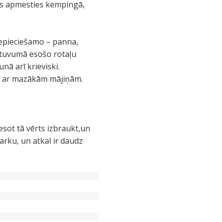
ies apmesties kempingā,
 nepieciešamo – panna,
at tuvumā esošo rotaļu
ā arī krieviski.
nti ar mazākām mājiņām.
 esot tā vērts izbraukt,un
arku, un atkal ir daudz