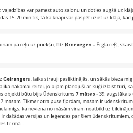
 vajadzības var pamest auto salonu un doties augšā uz klāja
as 15-20 min tik, tā ka knapi var paspēt uziet uz klāja, kad 
inam pa ceļu uz priekšu, līdz
Ørnevegen –
Ērgļa ceļš, skai
uz
Geirangeru
, laiks strauji pasliktinājās, un sākās bieza mi
ka nākamai reizei, jo bijām plānojuši ar kuģi izlaist tūri, kas
es objekti būtu bijis Ūdenskritums
7 māsas
- 39. augstākais
 7 māsām. Tikmēr otrā pusē fjordam, māsām ir ūdenskritums
i nelaimīgs, ka neviena no māsām viņam neatbild uz bildināj
! Ir dažādas versijas un leģendas par šiem ūdenskritumiem, cit
eles formā…