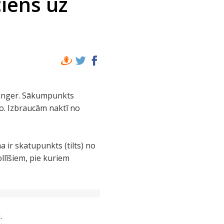
iens uz
iranger. Sākumpunkts
o. Izbraucām naktī no
 ir skatupunkts (tilts) no
llīšiem, pie kuriem
.