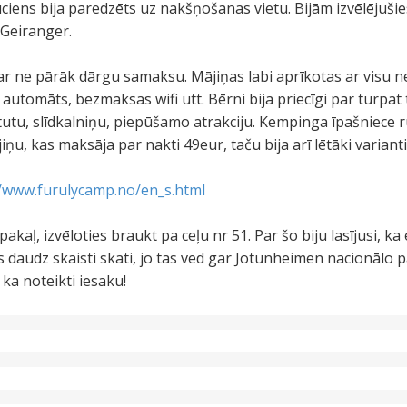
ciens bija paredzēts uz nakšņošanas vietu. Bijām izvēlējuš
 Geiranger.
, par ne pārāk dārgu samaksu. Mājiņas labi aprīkotas ar visu
as automāts, bezmaksas wifi utt. Bērni bija priecīgi par turp
tu, slīdkalniņu, piepūšamo atrakciju. Kempinga īpašniece run
jiņu, kas maksāja par nakti 49eur, taču bija arī lētāki varia
//www.furulycamp.no/en_s.html
kaļ, izvēloties braukt pa ceļu nr 51. Par šo biju lasījusi, ka
s daudz skaisti skati, jo tas ved gar Jotunheimen nacionālo p
 ka noteikti iesaku!