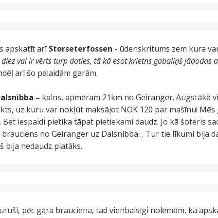
s apskatīt arī
Storseterfossen -
ūdenskritums zem kura var
iez vai ir vērts turp doties, tā kā esot krietns gabaliņš jādodas
mdēļ arī šo palaidām garām.
alsnibba –
kalns, apmēram 21km no Geiranger. Augstākā vi
s, uz kuru var nokļūt maksājot NOK 120 par mašīnu! Mēs ga
. Bet iespaidi pietika tāpat pietiekami daudz. Jo kā šoferis sac
kā brauciens no Geiranger uz Dalsnibba… Tur tie līkumi bija 
ļš bija nedaudz platāks.
uruši, pēc garā brauciena, tad vienbalsīgi nolēmām, ka apskat