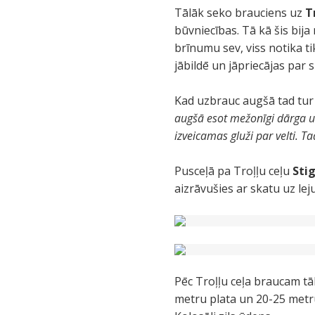
Tālāk seko brauciens uz
Tr
būvniecības. Tā kā šis bij
brīnumu sev, viss notika ti
jābildē un jāpriecājas par 
Kad uzbrauc augšā tad tur 
augšā esot mežonīgi dārga un 
izveicamas gluži par velti. 
Pusceļā pa Troļļu ceļu
Sti
aizrāvušies ar skatu uz le
Pēc Troļļu ceļa braucam tā
metru plata un 20-25 metr