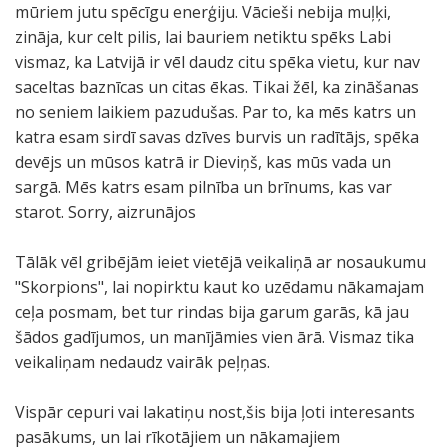
mūriem jutu spēcīgu enerģiju. Vācieši nebija muļķi,
zināja, kur celt pilis, lai bauriem netiktu spēks Labi
vismaz, ka Latvijā ir vēl daudz citu spēka vietu, kur nav
saceltas baznīcas un citas ēkas. Tikai žēl, ka zināšanas
no seniem laikiem pazudušas. Par to, ka mēs katrs un
katra esam sirdī savas dzīves burvis un radītājs, spēka
devējs un mūsos katrā ir Dieviņš, kas mūs vada un
sargā. Mēs katrs esam pilnība un brīnums, kas var
starot. Sorry, aizrunājos
Tālāk vēl gribējām ieiet vietējā veikaliņā ar nosaukumu
"Skorpions", lai nopirktu kaut ko uzēdamu nākamajam
ceļa posmam, bet tur rindas bija garum garās, kā jau
šādos gadījumos, un manījāmies vien ārā. Vismaz tika
veikaliņam nedaudz vairāk peļņas.
Vispār cepuri vai lakatiņu nost,šis bija ļoti interesants
pasākums, un lai rīkotājiem un nākamajiem