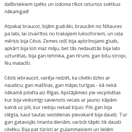
dalībniekiem spēks un izdoma rīkot ceturtos svētkus
nākamgad!
Atpakaļ braucot, bijām gudrāki, braucām no Nītaures
pa labi, lai izvairītos no trakajiem luksoforiem, un ceļa
mērķis bija Cēsis. Zemes ceļš bija apbrīnojami gluds,
apkārt bija ļoti maz māju, bet tās nedaudzās bija labi
uzturētas, bija gan tehnika, gan tīrumi, gan bišu stropi..
Nu malacīši.
Cēsīs iebraucot, varēja redzēt, ka cilvēki dzīvo ar
naudiņu; gan mašīnas, gan mājas turīgas - kā nekā
nākamā pilsēta aiz Rīgas. Apstājāmies pie vecpilsētas
kur bija veiksmīgi savienots vecais ar jauno; kāpām
kalnā uz pili, kur nebiju nekad bijusi. Pils gan bija
slēgta, kaut tautas sestdienas pievakarē bija daudz. Tur
gan gatavojās Imanta dienām, varbūt tāpēc tik daudz
cilvēku. Bija pat tūristi ar guļammaisiem un lielām