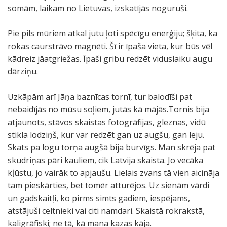
somām, laikam no Lietuvas, izskatījās noguruši.
Pie pils mūriem atkal jutu ļoti spēcīgu enerģiju; šķita, ka
rokas caurstrāvo magnēti. Šī ir īpaša vieta, kur būs vēl
kādreiz jāatgriežas. Īpaši gribu redzēt viduslaiku augu
dārziņu.
Uzkāpām arī Jāņa baznīcas tornī, tur balodīši pat
nebaidījās no mūsu soļiem, jutās kā mājās.Tornis bija
atjaunots, stāvos skaistas fotogrāfijas, gleznas, vidū
stikla lodziņš, kur var redzēt gan uz augšu, gan leju.
Skats pa logu torņa augšā bija burvīgs. Man skrēja pat
skudriņas pāri kauliem, cik Latvija skaista. Jo vecāka
kļūstu, jo vairāk to apjaušu. Lielais zvans tā vien aicināja
tam pieskārties, bet tomēr atturējos. Uz sienām vārdi
un gadskaitļi, ko pirms simts gadiem, iespējams,
atstājuši celtnieki vai citi namdari. Skaistā rokrakstā,
kaligrāfiski; ne tā, kā mana kazas kāja.