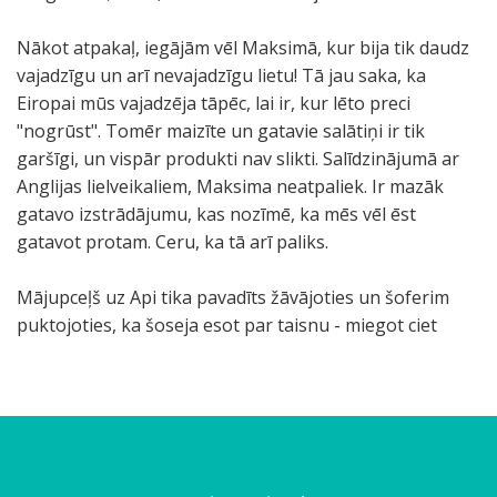
Nākot atpakaļ, iegājām vēl Maksimā, kur bija tik daudz
vajadzīgu un arī nevajadzīgu lietu! Tā jau saka, ka
Eiropai mūs vajadzēja tāpēc, lai ir, kur lēto preci
"nogrūst". Tomēr maizīte un gatavie salātiņi ir tik
garšīgi, un vispār produkti nav slikti. Salīdzinājumā ar
Anglijas lielveikaliem, Maksima neatpaliek. Ir mazāk
gatavo izstrādājumu, kas nozīmē, ka mēs vēl ēst
gatavot protam. Ceru, ka tā arī paliks.
Mājupceļš uz Api tika pavadīts žāvājoties un šoferim
puktojoties, ka šoseja esot par taisnu - miegot ciet