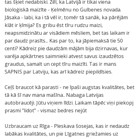
tas šķiet nedabiski. Žēl, ka Latvijā ir tikai viena
bioloģiskā maizīte - Ķelmēnu no Gulbenes novada.
Jāsaka - labi, ka i tā vēl ir, tomēr tā sanāk, ka pārējām
klāt ir ķīmija? Es gribu ēst tīru rudzu maizi,
neapsmidzinātu ar visādiem mēsliem, bet tas laikam ir
par daudz prasīts... Kas par to, ka jāpiemaksā tie 50
centi? Kādreiz pie daudzām mājām bija dzirnavas, kur
varēja apkārtnes saimnieki atvest savus izaudzētos
graudus, samalt un cept tīru maizīti. Tas ir mans
SAPNIS par Latviju, kas arī kādreiz piepildīsies.
Ceļš braucot kā parasti - ne īpaši augstas kvalitātes, bet
tā kā šī nav mana mašīna.. Nabaga Latvijas
autobraucēji. Jūtu viņiem līdzi. Laikam tāpēc viņi piekopj
prasmi "lidot" - vismaz bedres nejūt
Uzbraucam uz Rīga - Pleskava šosejas, kas ir nedaudz
labākas kvalitātes, un pie Līgatnes griežamies uz