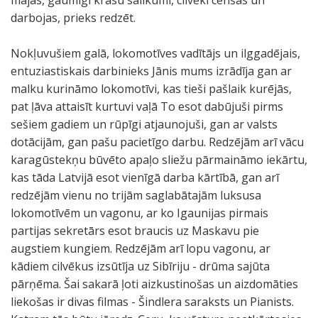
mājas, gaumīgi krāsu salikumi, cilvēki cenšas un
darbojas, prieks redzēt.
Nokļuvušiem galā, lokomotīves vadītājs un ilggadējais,
entuziastiskais darbinieks Jānis mums izrādīja gan ar
malku kurināmo lokomotīvi, kas tieši pašlaik kurējās,
pat ļāva attaisīt kurtuvi vaļā To esot dabūjuši pirms
sešiem gadiem un rūpīgi atjaunojuši, gan ar valsts
dotācijām, gan pašu pacietīgo darbu. Redzējām arī vācu
karagūstekņu būvēto apaļo sliežu pārmaināmo iekārtu,
kas tāda Latvijā esot vienīgā darba kārtībā, gan arī
redzējām vienu no trijām saglabātajām luksusa
lokomotīvēm un vagonu, ar ko Igaunijas pirmais
partijas sekretārs esot braucis uz Maskavu pie
augstiem kungiem. Redzējām arī lopu vagonu, ar
kādiem cilvēkus izsūtīja uz Sibīriju - drūma sajūta
pārņēma. Šai sakarā ļoti aizkustinošas un aizdomāties
liekošas ir divas filmas - Šindlera saraksts un Pianists.