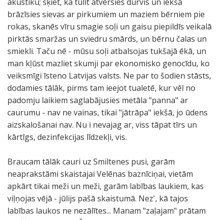
akustiku; šķiet, ka tūlīt atvērsies durvis un iekšā
brāzīsies sievas ar pirkumiem un maziem bērniem pie
rokas, skanēs vīru smagie soļi un gaisu piepildīs veikalā
pirktās smaržas un sviedru smārds, un bērnu čalas un
smiekli. Taču nē - mūsu soļi atbalsojas tukšajā ēkā, un
man kļūst mazliet skumji par ekonomisko genocīdu, ko
veiksmīgi īsteno Latvijas valsts. Ne par to šodien stāsts,
dodamies tālāk, pirms tam ieejot tualetē, kur vēl no
padomju laikiem saglabājusies metāla "panna" ar
caurumu - nav ne vainas, tikai "jātrāpa" iekšā, jo ūdens
aizskalošanai nav. Nu i nevajag ar, viss tāpat tīrs un
kārtīgs, dezinfekcijas līdzekļi, vis.
Braucam tālāk cauri uz Smiltenes pusi, garām
neaprakstāmi skaistajai Velēnas baznīciņai, vietām
apkārt tikai meži un meži, garām labības laukiem, kas
viļņojas vējā - jūlijs pašā skaistumā. Nez', kā tajos
labības laukos ne nezālītes... Manam "zaļajam" prātam