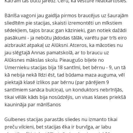
Katram tās būtu jāredz. Ceru, ka vēsture neatkārtosies.
Bānīša vagoni jau gaidīja pirmos braucējus uz šaurajām
sliedītēm pie stacijas, skaisti izremontēti un mīkstiem
sēdekļiem, tajos brauc gan kāzinieki, gan notiek dažādi
pasākumi - ja nebūtu jādodas tālāk, varētu par trīs eiro
aizbraukt atpakaļ uz Alūksni. Atceros, ka mācoties nu
jau slēgtajā Annas pamatskolā, ar to braucu uz
Alūksnes mākslas skolu. Pieaugušo biļete no
Umernieku stacijas bija 18 santīmi, bet bērnu - 9, un tā
kā nebija nekā līdzi ēst, tad būdama maza auguma, vēl
piektajā klasē izlikos par bērnu (par pārējiem 9
santīmiem sanāca bulciņa), un konduktors nebrīnījās,
tikai vēlāk kāds bija nosūdzējis, un visas klases priekšā
kaunināja par mānīšanos
Gulbenes stacijas parastās sliedes nu izmanto tikai
preču vilcieni, bet stacijas ēka ir burvīga, ar labu