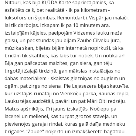
Nītauri, kas bija KĻŪDA Kartē sapriecājāmies, ka
asfaltēts ceļš, bet realitātē - ik pa kilometram -
luksofors un šķembas. Remontdarbi. Vispār jau malači,
lai tik darbojas. Izkāpām ik pa 10 minūtēm ārā,
izstaipījām kājeles, paelpojām Vidzemes lauku meža
gaisu, un pēc stundas jau bijām Zaubē Cilvēku jūra,
mūzika skan, biļetes bijām internetā nopirkuši, tā ka
bridām tik skatīties, kas labs tur notiek. Un notika ar!
Bija gan pašceptas maizītes, gan siera, gan tēju
tirgotāji Zaļajā tirdziņā, gan mākslas instalācijas no
dabas materiāliem - skaistas glezniņas no augiem un
ogām, pat zirgs no siena.. Pie Lejasezera bija skatuvīte,
kur uzstājās runātāji no Vienkoču parka, Raunas cepļa,
Lauku tējas audzētāji, pavāri un pat Māri Olti redzēju.
Matus apšņikājis, tīri jauns izskatījās. Nočiepu pa
lācenei un mellenei, kas turpat grozos stāvēja, un
pievienojos garajai rindai, kuras galā dalīja mednieku
brigādes "Zaube" noķerto un izmakšķerēto bagātību -