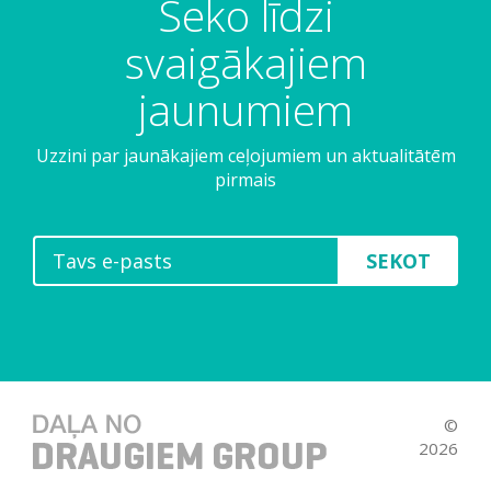
Seko līdzi
svaigākajiem
jaunumiem
Uzzini par jaunākajiem ceļojumiem un aktualitātēm
pirmais
SEKOT
©
2026