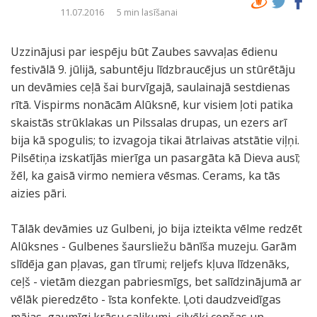
11.07.2016
5 min lasīšanai
Uzzinājusi par iespēju būt Zaubes savvaļas ēdienu
festivālā 9. jūlijā, sabuntēju līdzbraucējus un stūrētāju
un devāmies ceļā šai burvīgajā, saulainajā sestdienas
rītā. Vispirms nonācām Alūksnē, kur visiem ļoti patika
skaistās strūklakas un Pilssalas drupas, un ezers arī
bija kā spogulis; to izvagoja tikai ātrlaivas atstātie viļņi.
Pilsētiņa izskatījās mierīga un pasargāta kā Dieva ausī;
žēl, ka gaisā virmo nemiera vēsmas. Cerams, ka tās
aizies pāri.
Tālāk devāmies uz Gulbeni, jo bija izteikta vēlme redzēt
Alūksnes - Gulbenes šaursliežu bānīša muzeju. Garām
slīdēja gan pļavas, gan tīrumi; reljefs kļuva līdzenāks,
ceļš - vietām diezgan pabriesmīgs, bet salīdzinājumā ar
vēlāk pieredzēto - īsta konfekte. Ļoti daudzveidīgas