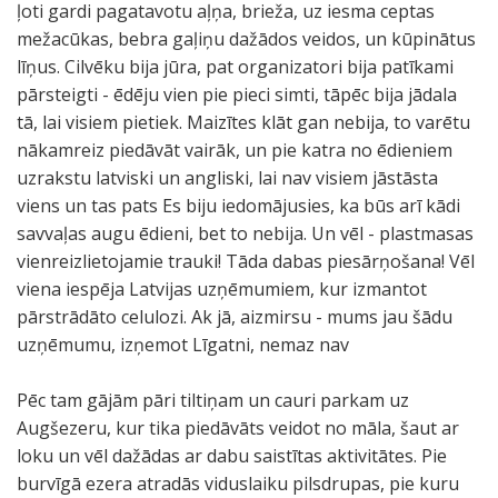
ļoti gardi pagatavotu aļņa, brieža, uz iesma ceptas
mežacūkas, bebra gaļiņu dažādos veidos, un kūpinātus
līņus. Cilvēku bija jūra, pat organizatori bija patīkami
pārsteigti - ēdēju vien pie pieci simti, tāpēc bija jādala
tā, lai visiem pietiek. Maizītes klāt gan nebija, to varētu
nākamreiz piedāvāt vairāk, un pie katra no ēdieniem
uzrakstu latviski un angliski, lai nav visiem jāstāsta
viens un tas pats Es biju iedomājusies, ka būs arī kādi
savvaļas augu ēdieni, bet to nebija. Un vēl - plastmasas
vienreizlietojamie trauki! Tāda dabas piesārņošana! Vēl
viena iespēja Latvijas uzņēmumiem, kur izmantot
pārstrādāto celulozi. Ak jā, aizmirsu - mums jau šādu
uzņēmumu, izņemot Līgatni, nemaz nav
Pēc tam gājām pāri tiltiņam un cauri parkam uz
Augšezeru, kur tika piedāvāts veidot no māla, šaut ar
loku un vēl dažādas ar dabu saistītas aktivitātes. Pie
burvīgā ezera atradās viduslaiku pilsdrupas, pie kuru