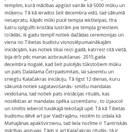
templim, kurā mācības apgūst vairāk kā 5000 mūku un
mūķeņu. Tā kā ierados šeit decembra vidū, tad sākumā
nesapratu, kāpēc mūki pucē tempļa iekštelpas, tīra
katru spīgulīti kristāla lustrām pie tempļa griestiem.
Izrādās, ik gadu templī notiek dažādas ceremonijas un
viena no Tibetas budistu visnoslēpumainākajām
iniciācijām, kas notiek tikai reizi gadā, katrreiz citā vietā,
bija drīz pēc manas aizbraukšanas- 2015.gada
decembra nogalē, kad šeit pulcējās tūkstošiem mūku
un pats Dalailama Četrpadsmitais, lai saņemtu un
sniegtu Kalačakras iniciāciju. Tā ilgst 12 dienas, kuru
sākumā notiek sagatavošanās- smilšu mandalas
veidošana, tad notiek pats iniciācijas rituāls, kas
noslēdzas ar mandalas spēka uzņemšanu , to izjaucot
un smiltis ieberot tuvākajā tekošajā upē. Tā kā Tibetas
budismu dēvē arī par Vadžrajānu, reizēm to izdala kā
Mahajānas apakšvirzienu, tad liela nozīme ir Tantriskās
mācības apguvei. Tāds ir arī Kalačakras rituāls- tā ir