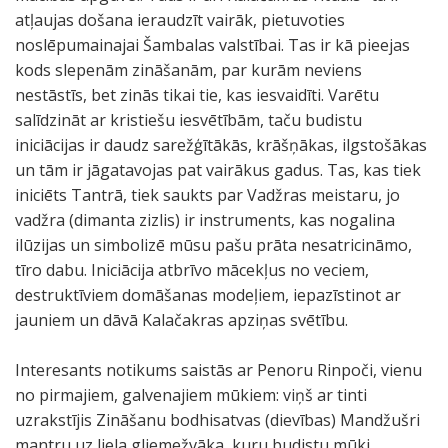
atļaujas došana ieraudzīt vairāk, pietuvoties
noslēpumainajai Šambalas valstībai. Tas ir kā pieejas
kods slepenām zināšanām, par kurām neviens
nestāstīs, bet zinās tikai tie, kas iesvaidīti. Varētu
salīdzināt ar kristiešu iesvētībām, taču budistu
iniciācijas ir daudz sarežģītākās, krāšņākas, ilgstošākas
un tām ir jāgatavojas pat vairākus gadus. Tas, kas tiek
iniciēts Tantrā, tiek saukts par Vadžras meistaru, jo
vadžra (dimanta zizlis) ir instruments, kas nogalina
ilūzijas un simbolizē mūsu pašu prāta nesatricināmo,
tīro dabu. Iniciācija atbrīvo mācekļus no veciem,
destruktīviem domāšanas modeļiem, iepazīstinot ar
jauniem un dāvā Kalačakras apziņas svētību.
Interesants notikums saistās ar Penoru Rinpoči, vienu
no pirmajiem, galvenajiem mūkiem: viņš ar tinti
uzrakstījis Zināšanu bodhisatvas (dievības) Mandžušri
mantru uz liela gliemežvāka, kuru budistu mūki