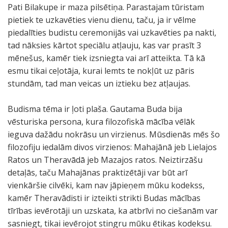
Pati Bilakupe ir maza pilsētiņa. Parastajam tūristam
pietiek te uzkavēties vienu dienu, taču, ja ir vēlme
piedalīties budistu ceremonijās vai uzkavēties pa nakti,
tad nāksies kārtot speciālu atļauju, kas var prasīt 3
mēnešus, kamēr tiek izsniegta vai arī atteikta. Tā kā
esmu tikai ceļotāja, kurai lemts te nokļūt uz pāris
stundām, tad man veicas un iztieku bez atļaujas.
Budisma tēma ir ļoti plaša. Gautama Buda bija
vēsturiska persona, kura filozofiskā mācība vēlāk
ieguva dažādu nokrāsu un virzienus. Mūsdienās mēs šo
filozofiju iedalām divos virzienos: Mahajānā jeb Lielajos
Ratos un Theravādā jeb Mazajos ratos. Neiztirzāšu
detaļās, taču Mahajānas praktizētāji var būt arī
vienkāršie cilvēki, kam nav jāpieņem mūku kodekss,
kamēr Theravādisti ir izteikti strikti Budas mācības
tīrības ievērotāji un uzskata, ka atbrīvi no ciešanām var
sasniegt, tikai ievērojot stingru mūku ētikas kodeksu.