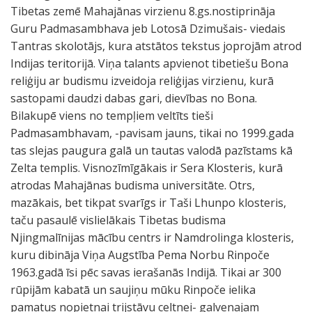
Tibetas zemē Mahajānas virzienu 8.gs.nostiprināja
Guru Padmasambhava jeb Lotosā Dzimušais- viedais
Tantras skolotājs, kura atstātos tekstus joprojām atrod
Indijas teritorijā. Viņa talants apvienot tibetiešu Bona
reliģiju ar budismu izveidoja reliģijas virzienu, kurā
sastopami daudzi dabas gari, dievības no Bona.
Bilakupē viens no tempļiem veltīts tieši
Padmasambhavam, -pavisam jauns, tikai no 1999.gada
tas slejas paugura galā un tautas valodā pazīstams kā
Zelta templis. Visnozīmīgākais ir Sera Klosteris, kurā
atrodas Mahajānas budisma universitāte. Otrs,
mazākais, bet tikpat svarīgs ir Taši Lhunpo klosteris,
taču pasaulē vislielākais Tibetas budisma
Njingmalīnijas mācību centrs ir Namdrolinga klosteris,
kuru dibināja Viņa Augstība Pema Norbu Rinpoče
1963.gadā īsi pēc savas ierašanās Indijā. Tikai ar 300
rūpijām kabatā un saujiņu mūku Rinpoče ielika
pamatus nopietnai trijstāvu celtnei- galvenajam