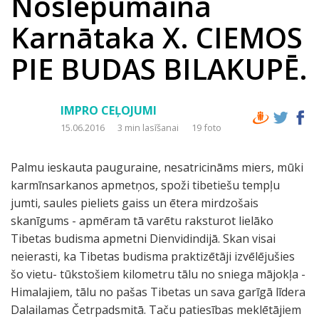
Noslēpumainā
Karnātaka X. CIEMOS
PIE BUDAS BILAKUPĒ.
IMPRO CEĻOJUMI
15.06.2016
3 min lasīšanai
19 foto
Palmu ieskauta pauguraine, nesatricināms miers, mūki
karmīnsarkanos apmetņos, spoži tibetiešu tempļu
jumti, saules pieliets gaiss un ētera mirdzošais
skanīgums - apmēram tā varētu raksturot lielāko
Tibetas budisma apmetni Dienvidindijā. Skan visai
neierasti, ka Tibetas budisma praktizētāji izvēlējušies
šo vietu- tūkstošiem kilometru tālu no sniega mājokļa -
Himalajiem, tālu no pašas Tibetas un sava garīgā līdera
Dalailamas Četrpadsmitā. Taču patiesības meklētājiem