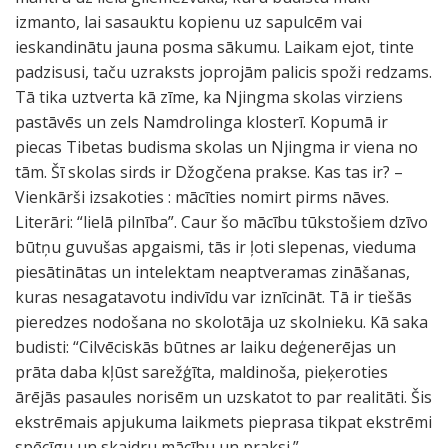
izmanto, lai sasauktu kopienu uz sapulcēm vai
ieskandinātu jauna posma sākumu. Laikam ejot, tinte
padzisusi, taču uzraksts joprojām palicis spoži redzams.
Tā tika uztverta kā zīme, ka Njingma skolas virziens
pastāvēs un zels Namdrolinga klosterī. Kopumā ir
piecas Tibetas budisma skolas un Njingma ir viena no
tām. Šī skolas sirds ir Džogčena prakse. Kas tas ir? –
Vienkārši izsakoties : mācīties nomirt pirms nāves.
Literāri: “lielā pilnība”. Caur šo mācību tūkstošiem dzīvo
būtņu guvušas apgaismi, tās ir ļoti slepenas, vieduma
piesātinātas un intelektam neaptveramas zināšanas,
kuras nesagatavotu indivīdu var iznīcināt. Tā ir tiešās
pieredzes nodošana no skolotāja uz skolnieku. Kā saka
budisti: “Cilvēciskās būtnes ar laiku deģenerējas un
prāta daba kļūst sarežģīta, maldinoša, pieķeroties
ārējās pasaules norisēm un uzskatot to par realitāti. Šis
ekstrēmais apjukuma laikmets pieprasa tikpat ekstrēmi
spēcīgu un skaidru mācību un praksi.”