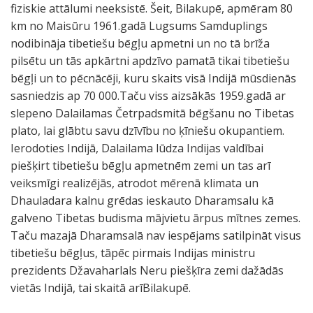
fiziskie attālumi neeksistē. Šeit, Bilakupē, apmēram 80
km no Maisūru 1961.gadā Lugsums Samduplings
nodibināja tibetiešu bēgļu apmetni un no tā brīža
pilsētu un tās apkārtni apdzīvo pamatā tikai tibetiešu
bēgļi un to pēcnācēji, kuru skaits visā Indijā mūsdienās
sasniedzis ap 70 000.Taču viss aizsākās 1959.gadā ar
slepeno Dalailamas Četrpadsmitā bēgšanu no Tibetas
plato, lai glābtu savu dzīvību no ķīniešu okupantiem.
Ierodoties Indijā, Dalailama lūdza Indijas valdībai
piešķirt tibetiešu bēgļu apmetnēm zemi un tas arī
veiksmīgi realizējās, atrodot mērenā klimata un
Dhauladara kalnu grēdas ieskauto Dharamsalu kā
galveno Tibetas budisma mājvietu ārpus mītnes zemes.
Taču mazajā Dharamsalā nav iespējams satilpināt visus
tibetiešu bēgļus, tāpēc pirmais Indijas ministru
prezidents Džavaharlals Neru piešķīra zemi dažādās
vietās Indijā, tai skaitā arīBilakupē.