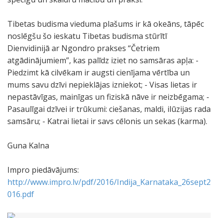
Tibetas budisma vieduma plašums ir kā okeāns, tāpēc
noslēgšu šo ieskatu Tibetas budisma stūrītī
Dienvidinijā ar Ngondro prakses “Četriem
atgādinājumiem”, kas palīdz iziet no samsāras apļa: -
Piedzimt kā cilvēkam ir augsti cienījama vērtība un
mums savu dzīvi nepieklājas izniekot; - Visas lietas ir
nepastāvīgas, mainīgas un fiziskā nāve ir neizbēgama; -
Pasaulīgai dzīvei ir trūkumi: ciešanas, maldi, ilūzijas rada
samsāru; - Katrai lietai ir savs cēlonis un sekas (karma).
Guna Kalna
Impro piedāvājums:
http://www.impro.lv/pdf/2016/Indija_Karnataka_26sept2
016.pdf