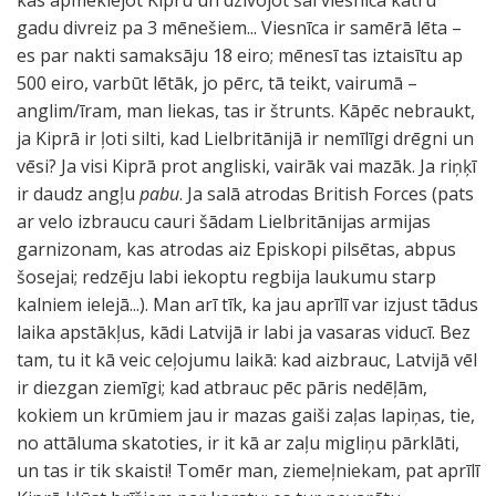
kas apmeklējot Kipru un dzīvojot šai viesnīcā katru
gadu divreiz pa 3 mēnešiem... Viesnīca ir samērā lēta –
es par nakti samaksāju 18 eiro; mēnesī tas iztaisītu ap
500 eiro, varbūt lētāk, jo pērc, tā teikt, vairumā –
anglim/īram, man liekas, tas ir štrunts. Kāpēc nebraukt,
ja Kiprā ir ļoti silti, kad Lielbritānijā ir nemīlīgi drēgni un
vēsi? Ja visi Kiprā prot angliski, vairāk vai mazāk. Ja riņķī
ir daudz angļu
pabu
. Ja salā atrodas British Forces (pats
ar velo izbraucu cauri šādam Lielbritānijas armijas
garnizonam, kas atrodas aiz Episkopi pilsētas, abpus
šosejai; redzēju labi iekoptu regbija laukumu starp
kalniem ielejā...). Man arī tīk, ka jau aprīlī var izjust tādus
laika apstākļus, kādi Latvijā ir labi ja vasaras viducī. Bez
tam, tu it kā veic ceļojumu laikā: kad aizbrauc, Latvijā vēl
ir diezgan ziemīgi; kad atbrauc pēc pāris nedēļām,
kokiem un krūmiem jau ir mazas gaiši zaļas lapiņas, tie,
no attāluma skatoties, ir it kā ar zaļu migliņu pārklāti,
un tas ir tik skaisti! Tomēr man, ziemeļniekam, pat aprīlī