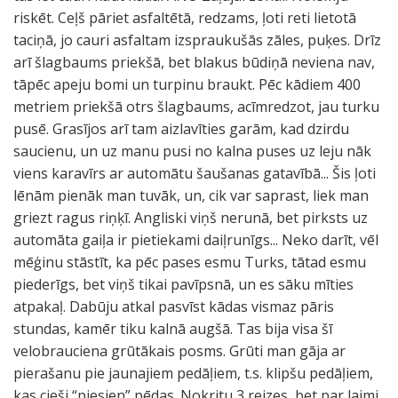
riskēt. Ceļš pāriet asfaltētā, redzams, ļoti reti lietotā
taciņā, jo cauri asfaltam izspraukušās zāles, puķes. Drīz
arī šlagbaums priekšā, bet blakus būdiņā neviena nav,
tāpēc apeju bomi un turpinu braukt. Pēc kādiem 400
metriem priekšā otrs šlagbaums, acīmredzot, jau turku
pusē. Grasījos arī tam aizlavīties garām, kad dzirdu
saucienu, un uz manu pusi no kalna puses uz leju nāk
viens karavīrs ar automātu šaušanas gatavībā... Šis ļoti
lēnām pienāk man tuvāk, un, cik var saprast, liek man
griezt ragus riņķī. Angliski viņš nerunā, bet pirksts uz
automāta gaiļa ir pietiekami daiļrunīgs... Neko darīt, vēl
mēģinu stāstīt, ka pēc pases esmu Turks, tātad esmu
piederīgs, bet viņš tikai pavīpsnā, un es sāku mīties
atpakaļ. Dabūju atkal pasvīst kādas vismaz pāris
stundas, kamēr tiku kalnā augšā. Tas bija visa šī
velobrauciena grūtākais posms. Grūti man gāja ar
pierašanu pie jaunajiem pedāļiem, t.s. klipšu pedāļiem,
kas cieši “piesien” pēdas. Nokritu 3 reizes, bet par laimi