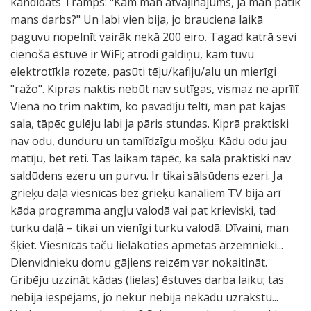
kandidāts Tramps: "Kam man atvaļinājums, ja man patīk
mans darbs?" Un labi vien bija, jo brauciena laikā
paguvu nopelnīt vairāk nekā 200 eiro. Tagad katrā sevi
cienošā ēstuvē ir WiFi; atrodi galdiņu, kam tuvu
elektrotīkla rozete, pasūti tēju/kafiju/alu un mierīgi
"ražo". Kipras naktis nebūt nav sutīgas, vismaz ne aprīlī.
Vienā no trim naktīm, ko pavadīju teltī, man pat kājas
sala, tāpēc gulēju labi ja pāris stundas. Kiprā praktiski
nav odu, dunduru un tamlīdzīgu mošķu. Kādu odu jau
matīju, bet reti. Tas laikam tāpēc, ka salā praktiski nav
saldūdens ezeru un purvu. Ir tikai sālsūdens ezeri. Ja
grieķu daļā viesnīcās bez grieķu kanāliem TV bija arī
kāda programma angļu valodā vai pat krieviski, tad
turku daļā – tikai un vienīgi turku valodā. Dīvaini, man
šķiet. Viesnīcās taču lielākoties apmetas ārzemnieki...
Dienvidnieku domu gājiens reizēm var nokaitināt.
Gribēju uzzināt kādas (lielas) ēstuves darba laiku; tas
nebija iespējams, jo nekur nebija nekādu uzrakstu...