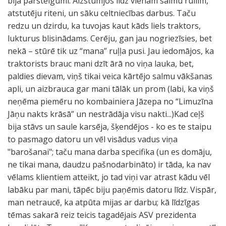
bija pārsteigumi. Aizstumjos līdz vienam salmu rullim,
atstutēju riteni, un sāku celtniecības darbus. Taču
redzu un dzirdu, ka tuvojas kaut kāds liels traktors,
lukturus blisinādams. Cerēju, gan jau nogriezīsies, bet
nekā – stūrē tik uz “mana” ruļļa pusi. Jau iedomājos, ka
traktorists brauc mani dzīt ārā no viņa lauka, bet,
paldies dievam, viņš tikai veica kārtējo salmu vākšanas
apli, un aizbrauca gar mani tālāk un prom (labi, ka viņš
neņēma piemēru no kombainiera Jāzepa no “Limuzīna
Jāņu nakts krāsā” un nestrādāja visu nakti...)Kad ceļš
bija stāvs un saule karsēja, šķendējos - ko es te staipu
to pasmago datoru un vēl visādus vadus viņa
"barošanai"; taču mana darba specifika (un es domāju,
ne tikai mana, daudzu pašnodarbināto) ir tāda, ka nav
vēlams klientiem atteikt, jo tad viņi var atrast kādu vēl
labāku par mani, tāpēc biju paņēmis datoru līdz. Vispār,
man netraucē, ka atpūta mijas ar darbu; kā līdzīgas
tēmas sakarā reiz teicis tagadējais ASV prezidenta