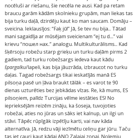
nocēluši ar riešanu, šie necēla ne ausi. Kad pa retam
braucu garām kādām skolnieku grupām, man liekas tas
bija turku daļā, dzirdēju kaut ko man saucam. Domāju –
sveicina. Ieklausījos: “Faķ jū!” Jā, še tev nu bija... Tātad
mani sagaidīja ar mūsējam sveicienam “ej tu d....” vai
krievu “пошел нах..” analogu. Multikulturālisms... Kad
šķērsoju robežu starp grieķu un turku daļām pirms 2
gadiem, tad turku robežsargs iedeva kaut kādu
špargalku
/lapeli, kas bija jāuzrāda, izbraucot no turku
daļas. Tagad robežsargs tikai ieskatījās manā ES
pilsoņa pasē un ļāva braukt tālāk – es varot te 90
dienas uzturēties bez jebkādas vīzas. Re, kā mums, ES
pilsoņiem, palīdz Turcijas vēlme iestāties ES! No
ieprieksējām reizēm zināju, ka šoseja, tuvojoties
robežai, aties no jūras un sāks iet kalnup, un ilgi un
stāvi. Tāpēc rūpīgāk izpētīju karti, vai nav kāda
alternatīva. Jā, redzu vāji iezīmētu celiņu gar jūru. Taču
tas iet cauri kaut kādai ANO Zaļajai zonai. Nolemju