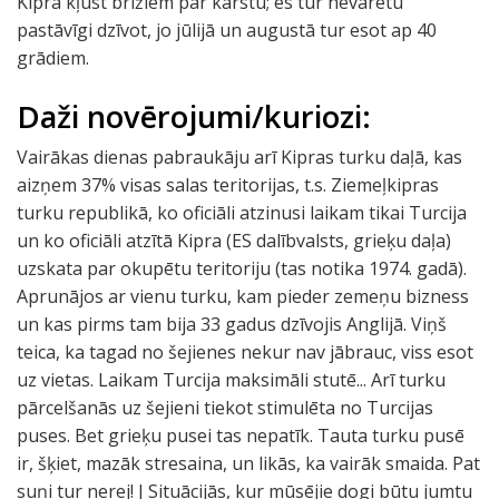
Kiprā kļūst brīžiem par karstu; es tur nevarētu
pastāvīgi dzīvot, jo jūlijā un augustā tur esot ap 40
grādiem.
Daži novērojumi/kuriozi:
Vairākas dienas pabraukāju arī Kipras turku daļā, kas
aizņem 37% visas salas teritorijas, t.s. Ziemeļkipras
turku republikā, ko oficiāli atzinusi laikam tikai Turcija
un ko oficiāli atzītā Kipra (ES dalībvalsts, grieķu daļa)
uzskata par okupētu teritoriju (tas notika 1974. gadā).
Aprunājos ar vienu turku, kam pieder zemeņu bizness
un kas pirms tam bija 33 gadus dzīvojis Anglijā. Viņš
teica, ka tagad no šejienes nekur nav jābrauc, viss esot
uz vietas. Laikam Turcija maksimāli stutē... Arī turku
pārcelšanās uz šejieni tiekot stimulēta no Turcijas
puses. Bet grieķu pusei tas nepatīk. Tauta turku pusē
ir, šķiet, mazāk stresaina, un likās, ka vairāk smaida. Pat
suņi tur nerej! J Situācijās, kur mūsējie dogi būtu jumtu