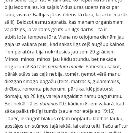
biju iedomājies, ka sāļais Vidusjūras ūdens nāks par
labu; vismaz Baltijas jūras ūdens tā dara, lai arī ir mazāk
sāļš). Beidzot esmu sapratis, kas manam organismam
vajadzīgs, ja veicams grūts un ilgs darbs – tā ir
atbilstoša temperatūra. Viena no ceļojuma dienām jau
gāja uz vakara pusi, kad sākās ilgs ceļš augšup kalnos.
Temperatūra bija nokritusies jau zem 20 grādiem.
Minos, minos, minos, jau kādu stundu, bet nekāda
noguruma! Kā tāds
perpetum mobile
. Patiesību sakot,
pārāk stāvs tas ceļš nebija, tomēr, ņemot vērā manu
diezgan smago bagāžu (telts, matracis, guļammaiss,
drēbes, remonta piederumi, pārtika, klēpjdators!;
domāju, ap 20 kg), varēja sagaidīt zināmu pagurumu.
Bet nekā! Tā es
daminos
līdz kādiem 8-iem vakarā, kad
sāka palikt riktīgi tumšs (saule norietēja ap 19:15).
Tāpēc, ieraugot blakus ceļam nopļautu labības lauku,
apstājos un stūmos tajā iekšā, lai celtu telti. Taču arī tur