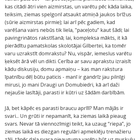
kas citādi ātri vien aizmirstas, un varētu pēc kāda laika,
teiksim, ziemas spelgonī atsaukt atmiņā jaukos brīžus
(sūrie aizmirstas pirmie); lai arī pēc gadiem, kad
varēšana vairs nebūs tik liela, "paceļotu” kaut šādi; lai
pavingrinātos rakstīšanā; lai, kompleksa mākts, it kā
pierādītu pamatskolas skolotājai Gilbertei, ka tomēr
varu uzrakstīt domrakstu? Nu, vispār, iemeslus varētu
ķeksēt ārā vēl un dikti. Cerība ar savu aprakstu izraisīt
kādu diskusiju, domu apmaiņu – kas man rakstura
īpatnību dēļ būtu paticis - manī ir gandrīz jau pilnīgi
mirusi, jo mani Draugi un Domubiedri, kā arī daži
nejaušie lasītāji, parasti ir kūtri uz šādām darbībām.
Jā, bet kāpēc es parasti braucu aprīlī? Man mājās ir
svari... Un grūti ir nepamanīt, ka ziemas laikā pieaug
svars. Nevar tā viennozīmigi teikt, ka uzaug “riepa”, jo
ziemas laikā es diezgan regulāri apmeklēju trenažieru
zāli, tāpēc daļa svara pieauguma varētu būt uz muskuļu