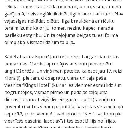
rēķina. Tomēr kaut kāda riepiņa ir, un to, vismaz manā
gadījumā, ir visvieglāk likvidēt, ilgi braucot ar riteni. Nav
vajadzīgas nekādas diētas. Ilga braukšana ar ričuku
tērē milzums kaloriju, tomēr, nezinu kāpēc, nerada
pārlieku ēstgribu. Un tā ceļojuma beigās tu esi formā
olimpiskā! Vismaz līdz šim tā bija...
Kādēļ atkal uz Kipru? Jau trešo reizi. Lai gan daudz tas
nemaz nav. Mazliet aprunājos ar vienu pensionētu
angli Džordžu, un viņš man pateica, ka esot jau 17. reizi
Kiprā (!), pie tam, cik sapratu, vienā un tajā pašā
viesnīcā “Kings Hotel” (kur arī es vienmēr esmu līdz šim
nogruntējies, vismaz pirmo un pēdējās ceļojuma
dienas).; braucot viņš divreiz gadā – aprīlī (tagad) un
novembrī; vēl es viņam pajautāju, kas ir tas vīrs melnajā
cepurītē, ko es vienmēr, kad ierodos “K.H.”, sastopu pie
viesnīcas baseina, lasot avīzi; tas esot Billijs no Īrijas,