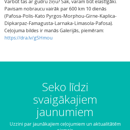
Varbūt tas ar gudru ziņu? Sak, varam būt elastīgāki.
Pavisam nobraucu vairāk par 600 km 10 dienās
(Pafosa-Polis-Kato Pyrgos-Morphou-Girne-Kaplica-
Dipkarpaz-Famagusta-Larnaka-Limasola-Pafosa).
Ceļojuma bildes ir manās Galerijās, piemēram:
https://dra.lv/gSHmou
Seko līdzi
svaigākajiem
jaunumiem
Uzzini par jaunākajiem ceļojumiem un aktualitātēm