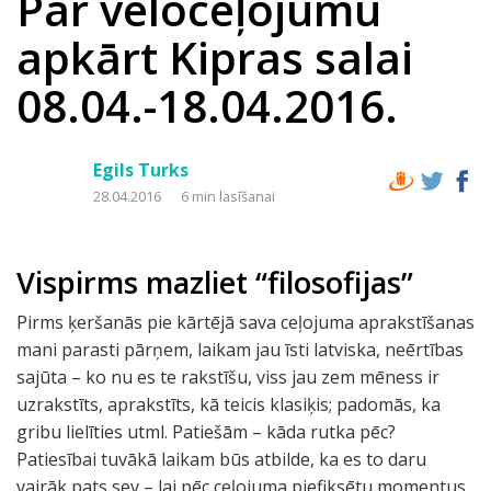
Par veloceļojumu
apkārt Kipras salai
08.04.-18.04.2016.
Egils Turks
28.04.2016
6 min lasīšanai
Vispirms mazliet “filosofijas”
Pirms ķeršanās pie kārtējā sava ceļojuma aprakstīšanas
mani parasti pārņem, laikam jau īsti latviska, neērtības
sajūta – ko nu es te rakstīšu, viss jau zem mēness ir
uzrakstīts, aprakstīts, kā teicis klasiķis; padomās, ka
gribu lielīties utml. Patiešām – kāda rutka pēc?
Patiesībai tuvākā laikam būs atbilde, ka es to daru
vairāk pats sev – lai pēc ceļojuma piefiksētu momentus,