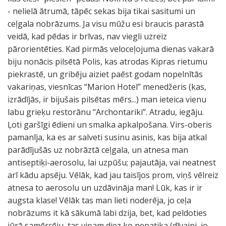
- nelielā ātrumā, tāpēc sekas bija tikai sasitumi un
ceļgala nobrāzums. Ja visu mūžu esi braucis parastā
veidā, kad pēdas ir brīvas, nav viegli uzreiz
pārorientēties. Kad pirmās veloceļojuma dienas vakarā
biju nonācis pilsētā Polis, kas atrodas Kipras rietumu
piekrastē, un gribēju aiziet paēst godam nopelnītās
vakariņas, viesnīcas “Marion Hotel” menedžeris (kas,
izrādījās, ir bijušais pilsētas mērs...) man ieteica vienu
labu grieķu restorānu “Archontariki”. Atradu, iegāju.
Ļoti garšīgi ēdieni un smalka apkalpošana. Virs-oberis
pamanīja, ka es ar salveti susinu asinis, kas bija atkal
parādījušās uz nobrāztā ceļgala, un atnesa man
antiseptiķi-aerosolu, lai uzpūšu; pajautāja, vai neatnest
arī kādu apsēju. Vēlāk, kad jau taisījos prom, viņš vēlreiz
atnesa to aerosolu un uzdāvināja man! Lūk, kas ir ir
augsta klase! Vēlāk tas man lieti noderēja, jo ceļa
nobrāzums it kā sākumā labi dzija, bet, kad peldoties
jūrā samērcēju, tas viņam diez ko nepatika (dīvaini, jo