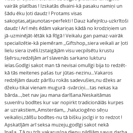
vairāk platības ! Izskatās dīvaini-kā pasaku namiņi un
šādu ēku ļoti daudz ! Protams visas
sakoptas,atjaunotas=perfekti ! Dauz kafejnīcu-uzkrītoši
daudz ! Arī mēs ēdām vakariņas kādā no krodziņiem un
jā-uzminējāt-lētāk kā Rīgā ! Veikalu gan pamaz-vairāk
specializētie-kā piemēram ,,Giftshop,,siera veikali ar ļoti
lielu siera izvēli.Izstaigājām visu vecpilsētu krustu
šķērsu,redzējām arī slavenās sarkano lukturu
ielas.Godīgi sakot man tā nevisai omulīgi bija to redzēt-
kā tās meitenes pašas tur jūtas-nezinu....Vakaros
redzējām daudz pārīšu rokās sadevušies,nu džeks ar
džeku-tikai vienam mugurā -svārciņi.....tas nekas ka
bārda....,bet nav jau mana darīšana.Neskaitāmas
suvenīru bodītes kur var nopirkt tradicionālās kurpes
ar uzrakstiem,,Amsterdam,, ,haluciogēno sēņu
veikaliņi,zālīšu bodītes-nu tā bišku jocīgi ir to redzot !
Apskatījām arī seksa muzeju,godīgi sakot nekā
īpaša...Tā nu trīs vakarus(pa dienu pildījām savus darba