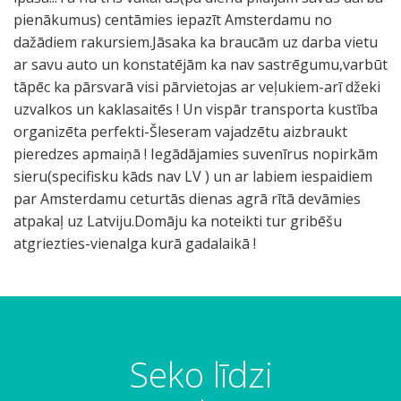
pienākumus) centāmies iepazīt Amsterdamu no
dažādiem rakursiem.Jāsaka ka braucām uz darba vietu
ar savu auto un konstatējām ka nav sastrēgumu,varbūt
tāpēc ka pārsvarā visi pārvietojas ar veļukiem-arī džeki
uzvalkos un kaklasaitēs ! Un vispār transporta kustība
organizēta perfekti-Šleseram vajadzētu aizbraukt
pieredzes apmaiņā ! Iegādājamies suvenīrus nopirkām
sieru(specifisku kāds nav LV ) un ar labiem iespaidiem
par Amsterdamu ceturtās dienas agrā rītā devāmies
atpakaļ uz Latviju.Domāju ka noteikti tur gribēšu
atgriezties-vienalga kurā gadalaikā !
I
T
e
ā
s
t
p
e
Seko līdzi
a
t
i
i