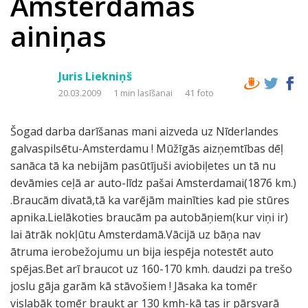
Amsterdamas
ainiņas
Juris Liekniņš
20.03.2009
1 min lasīšanai
41 foto
Šogad darba darīšanas mani aizveda uz Nīderlandes
galvaspilsētu-Amsterdamu ! Mūžīgās aizņemtības dēļ
sanāca tā ka nebijām pasūtījuši aviobiļetes un tā nu
devāmies ceļā ar auto-līdz pašai Amsterdamai(1876 km.)
.Braucām divatā,tā ka varējām mainīties kad pie stūres
apnika.Lielākoties braucām pa autobāņiem(kur viņi ir)
lai ātrāk nokļūtu Amsterdamā.Vācijā uz bāņa nav
ātruma ierobežojumu un bija iespēja notestēt auto
spējas.Bet arī braucot uz 160-170 kmh. daudzi pa trešo
joslu gāja garām kā stāvošiem ! Jāsaka ka tomēr
vislabāk tomēr braukt ar 130 kmh-kā tas ir pārsvarā