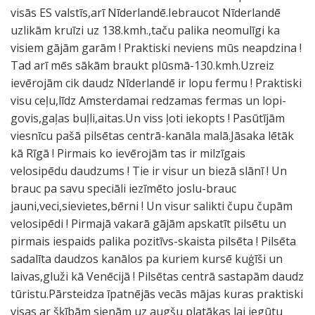
visās ES valstīs,arī Nīderlandē.Iebraucot Nīderlandē
uzlikām kruīzi uz 138.kmh.,taču palika neomulīgi ka
visiem gājām garām ! Praktiski neviens mūs neapdzina !
Tad arī mēs sākām braukt plūsmā-130.kmh.Uzreiz
ievērojām cik daudz Nīderlandē ir lopu fermu ! Praktiski
visu ceļu,līdz Amsterdamai redzamas fermas un lopi-
govis,gaļas buļli,aitas.Un viss ļoti iekopts ! Pasūtījām
viesnīcu pašā pilsētas centrā-kanāla malā.Jāsaka lētāk
kā Rīgā ! Pirmais ko ievērojām tas ir milzīgais
velosipēdu daudzums ! Tie ir visur un biezā slānī ! Un
brauc pa savu speciāli iezīmēto joslu-brauc
jauni,veci,sievietes,bērni ! Un visur salikti čupu čupām
velosipēdi ! Pirmajā vakarā gājām apskatīt pilsētu un
pirmais iespaids palika pozitīvs-skaista pilsēta ! Pilsēta
sadalīta daudzos kanālos pa kuriem kursē kuģīši un
laivas,gluži kā Venēcijā ! Pilsētas centrā sastapām daudz
tūristu.Pārsteidza īpatnējās vecās mājas kuras praktiski
visas ar šķībām sienām uz augšu platākas lai iegūtu