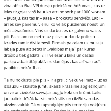
viņa offisa ēkai. Vēl durvju priekšā no Adžumas , kas uz
ielas tirgojas viņš kaut ko ātri nopērk par 1000 wonām
– jautāju, kas tas ir – āaaa – brokastu sendvičs. Labi –
arī es sev paņemu vienu, ko vēlāk pusdienās noēst, un
mēs atvadāmies. Viņš uz darbu , es uz galveno valsts
pili. Pa ceļam no metro uz pili visur daudz policistu –
izrādās tam ir divi iemesli. Pirmais pa ceļam uz muzeju
labajā pusē aiz sētas ir ,,valdības māja'' par kuras
drošību tiek gādāts. 2. Ir velēšanu laiks un dažādi
partiju atbalstītāji aktīvi reklamējas , kas arī var radīt
papildus nekārtības.
Tā nu nokļūstu pie pils – ir agrs , cilvēku vēl maz – uz es
izbaudu – skaistie jumti, skaisti krāsainie apgleznojumi
un visur ziedošie savvaļas augļu koki un krūmi. Laiks
jau paliek drīzāk karsts nekā silts un cilvēki sarodas
aizvien vairāk. Tā nu apstaigājot pils teritoriju nokļūstu