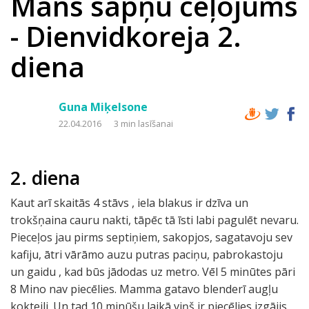
Mans sapņu ceļojums
- Dienvidkoreja 2.
diena
Guna Miķelsone
22.04.2016
3 min lasīšanai
2. diena
Kaut arī skaitās 4 stāvs , iela blakus ir dzīva un
trokšņaina cauru nakti, tāpēc tā īsti labi pagulēt nevaru.
Pieceļos jau pirms septiņiem, sakopjos, sagatavoju sev
kafiju, ātri vārāmo auzu putras paciņu, pabrokastoju
un gaidu , kad būs jādodas uz metro. Vēl 5 minūtes pāri
8 Mino nav piecēlies. Mamma gatavo blenderī augļu
kokteili. Un tad 10 minūšu laikā viņš ir piecēlies izgājis