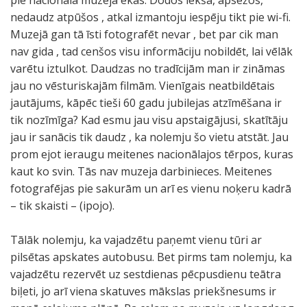
pie nacionālā muzeja ēkas. Dodos iekšā, apsēžos,
nedaudz atpūšos , atkal izmantoju iespēju tikt pie wi-fi.
Muzejā gan tā īsti fotografēt nevar , bet par cik man
nav gida , tad cenšos visu informāciju nobildēt, lai vēlāk
varētu iztulkot. Daudzas no tradīcijām man ir zināmas
jau no vēsturiskajām filmām. Vienīgais neatbildētais
jautājums, kāpēc tieši 60 gadu jubilejas atzīmēšana ir
tik nozīmīga? Kad esmu jau visu apstaigājusi, skatītāju
jau ir sanācis tik daudz , ka nolemju šo vietu atstāt. Jau
prom ejot ieraugu meitenes nacionālajos tērpos, kuras
kaut ko svin. Tās nav muzeja darbinieces. Meitenes
fotografējas pie sakurām un arī es vienu noķeru kadrā
– tik skaisti – (ipojo).
Tālāk nolemju, ka vajadzētu paņemt vienu tūri ar
pilsētas apskates autobusu. Bet pirms tam nolemju, ka
vajadzētu rezervēt uz sestdienas pēcpusdienu teātra
biļeti, jo arī viena skatuves mākslas priekšnesums ir