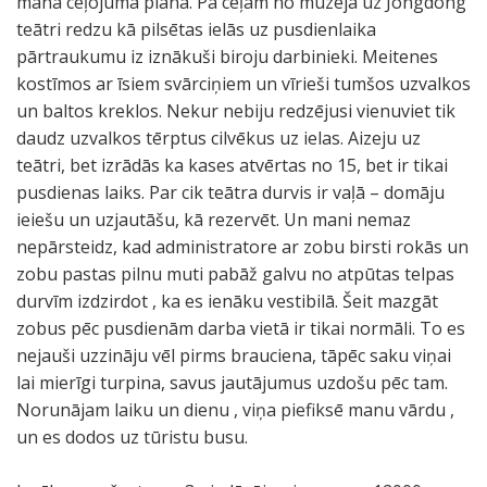
manā ceļojuma plānā. Pa ceļam no muzeja uz Jongdong
teātri redzu kā pilsētas ielās uz pusdienlaika
pārtraukumu iz iznākuši biroju darbinieki. Meitenes
kostīmos ar īsiem svārciņiem un vīrieši tumšos uzvalkos
un baltos kreklos. Nekur nebiju redzējusi vienuviet tik
daudz uzvalkos tērptus cilvēkus uz ielas. Aizeju uz
teātri, bet izrādās ka kases atvērtas no 15, bet ir tikai
pusdienas laiks. Par cik teātra durvis ir vaļā – domāju
ieiešu un uzjautāšu, kā rezervēt. Un mani nemaz
nepārsteidz, kad administratore ar zobu birsti rokās un
zobu pastas pilnu muti pabāž galvu no atpūtas telpas
durvīm izdzirdot , ka es ienāku vestibilā. Šeit mazgāt
zobus pēc pusdienām darba vietā ir tikai normāli. To es
nejauši uzzināju vēl pirms brauciena, tāpēc saku viņai
lai mierīgi turpina, savus jautājumus uzdošu pēc tam.
Norunājam laiku un dienu , viņa piefiksē manu vārdu ,
un es dodos uz tūristu busu.