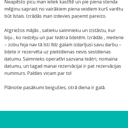
Neapēsto picu man ieliek kastītē un pie piena stenda
mēģinu saprast no vairākiem piena veidiem kurš varētu
būt īstais. Izrādās man izdevies paņemt pareizo.
Atgriežos mājās , satieku saimnieku un izstāstu, kur
biju , ko redzēju un par teātra biļetēm. Izrādās , meitene
– zobu feja nav tā īsti līdz galam izdarījusi savu darbu –
biļete ir rezervēta uz piektdienas nevis sestdienas
datumu. Saimnieks operatīvi sazvana teātri, nomaina
datumu, un tagad manai rezervācijai ir pat rezervācijas
nummurs. Paldies viņam par to!
Plānotie pasākumi beigušies, otrā diena ir galā.