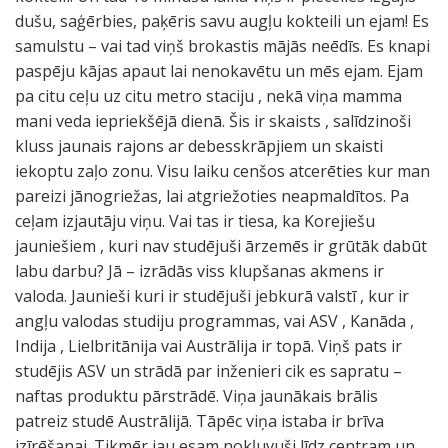
dušu, saģērbies, paķēris savu augļu kokteili un ejam! Es
samulstu – vai tad viņš brokastis mājās neēdīs. Es knapi
paspēju kājas apaut lai nenokavētu un mēs ejam. Ejam
pa citu ceļu uz citu metro staciju , nekā viņa mamma
mani veda iepriekšējā dienā. Šis ir skaists , salīdzinoši
kluss jaunais rajons ar debesskrāpjiem un skaisti
iekoptu zaļo zonu. Visu laiku cenšos atcerēties kur man
pareizi jānogriežas, lai atgriežoties neapmaldītos. Pa
ceļam izjautāju viņu. Vai tas ir tiesa, ka Korejiešu
jauniešiem , kuri nav studējuši ārzemēs ir grūtāk dabūt
labu darbu? Jā – izrādās viss klupšanas akmens ir
valoda. Jaunieši kuri ir studējuši jebkurā valstī , kur ir
angļu valodas studiju programmas, vai ASV , Kanāda ,
Indija , Lielbritānija vai Austrālija ir topā. Viņš pats ir
studējis ASV un strādā par inženieri cik es sapratu –
naftas produktu pārstrādē. Viņa jaunākais brālis
patreiz studē Austrālijā. Tāpēc viņa istaba ir brīva
izīrēšanai. Tikmēr jau esam nokļuvuši līdz centram un