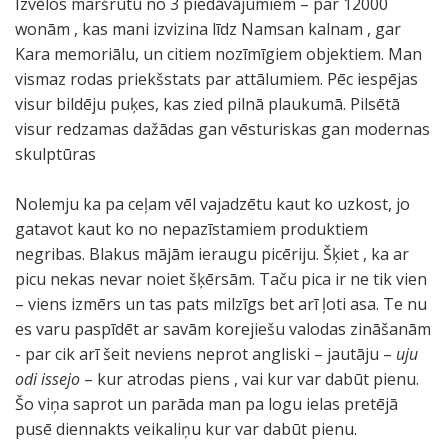
Izvēlos maršrutu no 3 piedāvājumiem – par 12000
wonām , kas mani izvizina līdz Namsan kalnam , gar
Kara memoriālu, un citiem nozīmīgiem objektiem. Man
vismaz rodas priekšstats par attālumiem. Pēc iespējas
visur bildēju puķes, kas zied pilnā plaukumā. Pilsētā
visur redzamas dažādas gan vēsturiskas gan modernas
skulptūras
Nolemju ka pa ceļam vēl vajadzētu kaut ko uzkost, jo
gatavot kaut ko no nepazīstamiem produktiem
negribas. Blakus mājām ieraugu picēriju. Šķiet , ka ar
picu nekas nevar noiet šķērsām. Taču pica ir ne tik vien
– viens izmērs un tas pats milzīgs bet arī ļoti asa. Te nu
es varu paspīdēt ar savām korejiešu valodas zināšanām
- par cik arī šeit neviens neprot angliski – jautāju –
uju
odi issejo
– kur atrodas piens , vai kur var dabūt pienu.
Šo viņa saprot un parāda man pa logu ielas pretējā
pusē diennakts veikaliņu kur var dabūt pienu.