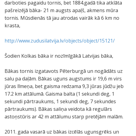
darboties pagaidu tornis, bet 1884.gadā tika atklāta
pašreizējā bāka- 21 m augsts apaļš, akmens mūra
tornis. Mūsdienās tā jau atrodas vairāk kā 6 km no
krasta,
http://www.zudusilatvija.lv/objects/object/15121/
Šodien Kolkas bāka ir nozīmīgākā Latvijas bāka,
Bākas tornis izgatavots Pēterburgā un nogādāts uz
salu pa daļām. Bākas uguns augstums ir 19,6 m virs
jūras līmeņa, bet gaisma redzama 9,3 jūras jūdžu jeb
17.2 km attālumā. Gaisma balta (1 sekundi deg, 1
sekundi pārtraukums, 1 sekundi deg, 7 sekundes
pārtraukums). Bākas saliņa veidota kā regulārs
astoņstūris ar 42 m attālumu starp pretējām malām.
2011. gada vasarā uz bākas izcēlās ugunsgrēks un