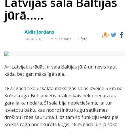
Latvijas sala Baltijas
jūrā.....
Aldis Jordans
14.04.2016
1 min lasīšanai
1 foto
Ari Latvijai, izrādās, ir sala Baltijas jūrā un nevis kaut
kāda, bet gan mākslīgā sala.
1872.gadā tika uzsākta mākslīgās salas izveide 5 km no
Kolkasraga. Bet latvietis praktiskais neko nedara aiz
gara laika nedara. Šī sala bija nepieciešama, lai tur
izvietotu bāku, kas nodrošinātu kuģu satiksmes
drošību Irbes šaurumā. Līdz tam šo funkciju veica pie
Kolkas raga noenkurots kuģis. 1875.gada jūnijā sāka