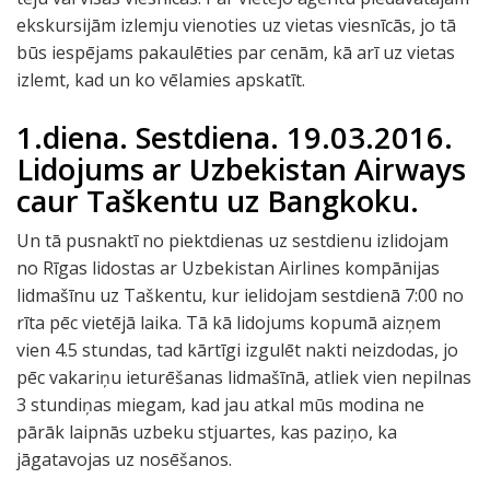
ekskursijām izlemju vienoties uz vietas viesnīcās, jo tā
būs iespējams pakaulēties par cenām, kā arī uz vietas
izlemt, kad un ko vēlamies apskatīt.
1.diena. Sestdiena. 19.03.2016.
Lidojums ar Uzbekistan Airways
caur Taškentu uz Bangkoku.
Un tā pusnaktī no piektdienas uz sestdienu izlidojam
no Rīgas lidostas ar Uzbekistan Airlines kompānijas
lidmašīnu uz Taškentu, kur ielidojam sestdienā 7:00 no
rīta pēc vietējā laika. Tā kā lidojums kopumā aizņem
vien 4.5 stundas, tad kārtīgi izgulēt nakti neizdodas, jo
pēc vakariņu ieturēšanas lidmašīnā, atliek vien nepilnas
3 stundiņas miegam, kad jau atkal mūs modina ne
pārāk laipnās uzbeku stjuartes, kas paziņo, ka
jāgatavojas uz nosēšanos.