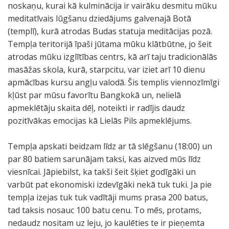
noskaņu, kurai kā kulminācija ir vairāku desmitu mūku
meditatīvais lūgšanu dziedājums galvenajā Botā
(templī), kurā atrodas Budas statuja meditācijas pozā.
Tempļa teritorijā īpaši jūtama mūku klātbūtne, jo šeit
atrodas mūku izglītības centrs, kā arī taju tradicionālās
masāžas skola, kurā, starpcitu, var iziet arī 10 dienu
apmācības kursu angļu valodā. Šis templis viennozīmīgi
kļūst par mūsu favorītu Bangkokā un, nelielā
apmeklētāju skaita dēļ, noteikti ir radījis daudz
pozitīvākas emocijas kā Lielās Pils apmeklējums.
Tempļa apskati beidzam līdz ar tā slēgšanu (18:00) un
par 80 batiem sarunājam taksi, kas aizved mūs līdz
viesnīcai. Jāpiebilst, ka takši šeit šķiet godīgāki un
varbūt pat ekonomiski izdevīgāki nekā tuk tuki. Ja pie
tempļa izejas tuk tuk vadītāji mums prasa 200 batus,
tad taksis nosauc 100 batu cenu. To mēs, protams,
nedaudz nositam uz leju, jo kaulēties te ir pieņemta