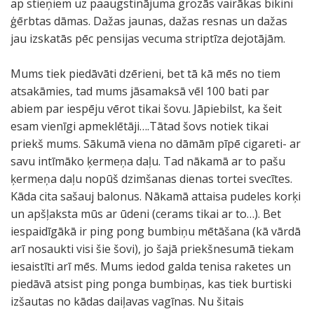
ap stieņiem uz paaugstinājuma grozās vairākas bikini
ģērbtas dāmas. Dažas jaunas, dažas resnas un dažas
jau izskatās pēc pensijas vecuma striptīza dejotājām.
Mums tiek piedāvāti dzērieni, bet tā kā mēs no tiem
atsakāmies, tad mums jāsamaksā vēl 100 bati par
abiem par iespēju vērot tikai šovu. Jāpiebilst, ka šeit
esam vienīgi apmeklētāji….Tātad šovs notiek tikai
priekš mums. Sākumā viena no dāmām pīpē cigareti- ar
savu intīmāko ķermeņa daļu. Tad nākamā ar to pašu
ķermeņa daļu nopūš dzimšanas dienas tortei svecītes.
Kāda cita sašauj balonus. Nākamā attaisa pudeles korķi
un apšļaksta mūs ar ūdeni (cerams tikai ar to…). Bet
iespaidīgākā ir ping pong bumbiņu mētāšana (kā vārdā
arī nosaukti visi šie šovi), jo šajā priekšnesumā tiekam
iesaistīti arī mēs. Mums iedod galda tenisa raketes un
piedāvā atsist ping ponga bumbiņas, kas tiek burtiski
izšautas no kādas daiļavas vagīnas. Nu šitais