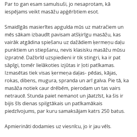
Par to gan esam samulsuši, jo nesaprotam, kā
iespējams veikt masāžu apģērbtiem esot.
Smaidīgās masierītes apgulda mūs uz matračiem un
mēs sākam izbaudīt pavisam atšķirīgu masāžu, kas
vairāk atgādina spiešanu uz dažādiem ķermeņu daļu
punktiem un stiepšanu, nevis klasisku masāžu mūsu
izpratnē. Dažbrīd uzspiedieni ir tik stingri, ka ir pat
sāpīgi, tomēr lielākoties izjūtas ir ļoti patīkamas.
Izmasētas tiek visas ķermeņa daļas- pēdas, kājas,
rokas, dibens, mugura, spranda un arī galva. Pie tā, ka
masāža notiek caur drēbēm, pierodam un tas vairs
netraucē. Stunda paiet nemanot un jāatzīst, ka šis ir
bijis šīs dienas spilgtākais un patīkamākais
piedzīvojums, par kuru samaksājam katrs 250 batus.
Apmierināti dodamies uz viesnīcu, jo ir jau vēls.