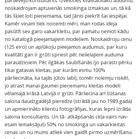
pārdevējs/konsultants. Izvēloties kvalitatīvāko audumu,
noskaidrojam aptuvenās smokinga izmaksas un, tā kā
tās šķiet ļoti pieņemama, tad Jānis piekrīt šai iespējai.
Kamēr viņam tiek noņemti mēri, man rodas ideja
pasūtīt sev garo vakarkleitu, par pamatu ņemot kādu
no katalogā pieejamajiem modeļiem. Noskaidroju cenu
(125 eiro) un aplūkoju pieejamos audumus, par kuru
kvalitāti gan ir grūti spriest pēc nelielajiem auduma
paraudziņiem. Pēc ilgākas šaubīšanās (jo parasti pērku
tikai gatavas kleitas, par kurām esmu 100%
pārliecināta, ka tajās jūtos labi), tomēr nolemju riskēt,
jo atrast manai gaumei pieņemamu kleitas modeli
vēlamajā krāsā Latvijā ir grūti. Pārliecina arī šūšanas
salona daudzgadējā pieredze (strādā jau no 1989.gada)
un apmierināto klientu fotogrāfijas, kuras lepni izrāda
salona konsultants. Un tā- atkāpšanās ceļa vairs nav-
esam iemaksājuši 50% no smokinga un vakarkleitas
cenas un nu mums atliek vien gaidīt pirmo uzmērīšanu