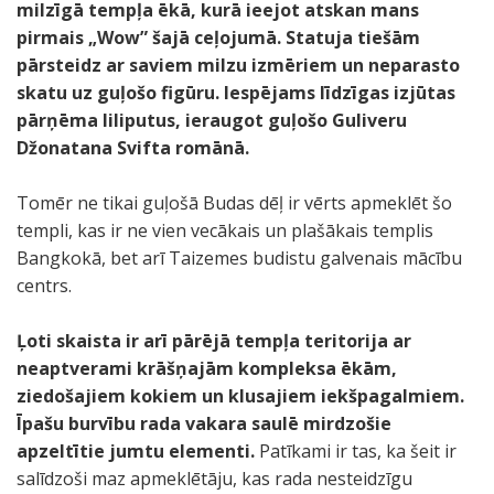
milzīgā tempļa ēkā, kurā ieejot atskan mans
pirmais „Wow” šajā ceļojumā. Statuja tiešām
pārsteidz ar saviem milzu izmēriem un neparasto
skatu uz guļošo figūru. Iespējams līdzīgas izjūtas
pārņēma liliputus, ieraugot guļošo Guliveru
Džonatana Svifta romānā.
Tomēr ne tikai guļošā Budas dēļ ir vērts apmeklēt šo
templi, kas ir ne vien vecākais un plašākais templis
Bangkokā, bet arī Taizemes budistu galvenais mācību
centrs.
Ļoti skaista ir arī pārējā tempļa teritorija ar
neaptverami krāšņajām kompleksa ēkām,
ziedošajiem kokiem un klusajiem iekšpagalmiem.
Īpašu burvību rada vakara saulē mirdzošie
apzeltītie jumtu elementi.
Patīkami ir tas, ka šeit ir
salīdzoši maz apmeklētāju, kas rada nesteidzīgu