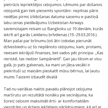
pietrūcis iepriekšējos ceļojumos. Lēmums par došanos
ceļojumā gan tiek pieņemts spontāni- nepilnas pāris
nedēļas pirms izlidošanas datuma saņemu e-pastiņā
labu cenas piedāvājumu Uzbekistan Airways
savienotajam reisam uz Bangkoku uz 10 dienām, kurās
iekrīt arī garās Lieldienu brīvdienas (19.-29.03.2016.).
Man pašai par brīnumu ļoti ātri izdodas pierunāt
dzīvesbiedru uz šo neplānoto ceļojumu, kam, protams,
neesam iekrājuši finanses, bet vados pēc principa- „Kas
neriskē, tas nedzer šampānieti!”. Gan jau tiksim ar visu
galā, jo pats galvenais, ka mani un Jāņa vecāki ir
piekrituši uz maiņām pieskatīt mūsu bērnus, lai ļautu
mums Taizemi izbaudīt divatā
Tad nu vairākas naktis pavadu plānojot ceļojuma
maršrutu un rezultātā nonāku pie secinājuma, ka
šoreiz ceļosim maksimāli ērti- ar komfortablām
viesnīcām un ērtiem iekšējiem pārlidojumiem, kā arī ar