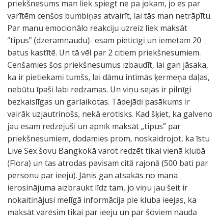
priekšnesums man liek spiegt ne pa jokam, jo es par
varītēm cenšos bumbiņas atvairīt, lai tās man netrāpītu.
Par manu emocionālo reakciju uzreiz liek maksāt
“tipus” (dzeramnaudu)- esam pieticīgi un iemetam 20
batus kastītē. Un tā vēl par 2 citiem priekšnesumiem.
Cenšamies šos priekšnesumus izbaudīt, lai gan jāsaka,
ka ir pietiekami tumšs, lai dāmu intīmās ķermeņa daļas,
nebūtu īpaši labi redzamas. Un viņu sejas ir pilnīgi
bezkaislīgas un garlaikotas. Tādejādi pasākums ir
vairāk uzjautrinošs, nekā erotisks. Kad šķiet, ka galveno
jau esam redzējuši un apnīk maksāt „tipus” par
priekšnesumiem, dodamies prom, noskaidrojot, ka īstu
Live Sex šovu Bangkokā varot redzēt tikai vienā klubā
(Flora) un tas atrodas pavisam citā rajonā (500 bati par
personu par ieeju). Jānis gan atsakās no mana
ierosinājuma aizbraukt līdz tam, jo viņu jau šeit ir
nokaitinājusi melīgā informācija pie kluba ieejas, ka
maksāt varēsim tikai par ieeju un par šoviem nauda