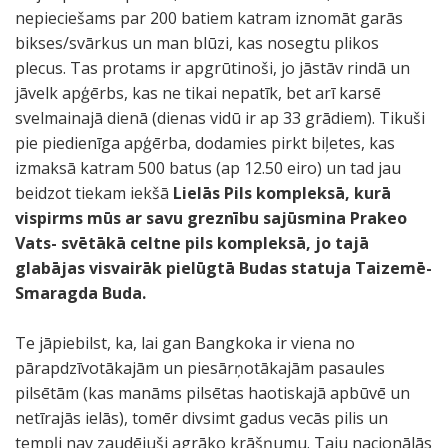
nepieciešams par 200 batiem katram iznomāt garās
bikses/svārkus un man blūzi, kas nosegtu plikos
plecus. Tas protams ir apgrūtinoši, jo jāstāv rindā un
jāvelk apģērbs, kas ne tikai nepatīk, bet arī karsē
svelmainajā dienā (dienas vidū ir ap 33 grādiem). Tikuši
pie piedienīga apģērba, dodamies pirkt biļetes, kas
izmaksā katram 500 batus (ap 12.50 eiro) un tad jau
beidzot tiekam iekšā
Lielās Pils kompleksā, kurā
vispirms mūs ar savu greznību sajūsmina Prakeo
Vats- svētākā celtne pils kompleksā,
jo tajā
glabājas visvairāk pielūgtā Budas statuja Taizemē-
Smaragda Buda.
Te jāpiebilst, ka, lai gan Bangkoka ir viena no
pārapdzīvotākajām un piesārņotākajām pasaules
pilsētām (kas manāms pilsētas haotiskajā apbūvē un
netīrajās ielās), tomēr divsimt gadus vecās pilis un
tempļi nav zaudējuši agrāko krāšņumu. Taju nacionālās