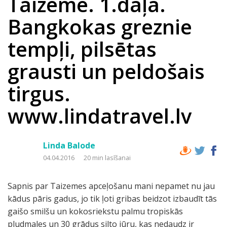
Taizeme. 1.daļa.
Bangkokas greznie
tempļi, pilsētas
grausti un peldošais
tirgus.
www.lindatravel.lv
Linda Balode
04.04.2016
20 min lasīšanai
Sapnis par Taizemes apceļošanu mani nepamet nu jau
kādus pāris gadus, jo tik ļoti gribas beidzot izbaudīt tās
gaišo smilšu un kokosriekstu palmu tropiskās
pludmales un 30 grādus silto jūru, kas nedaudz ir