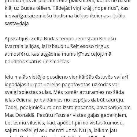
grāmatiņas ar plānām zelta plāksnītēm, kuras tie dāsni
klāj uz Budas tēliem. Tādejādi viņi krāj „nopelnus”, kas
ir svarīga taizemiešu budisma ticības ikdienas rituālu
sastāvdaļa.
Apskatījuši Zelta Budas templi, ienirstam Ķīniešu
kvartāla ieliņās, lai izbaudītu šeit esošo tirgus
atmosfēru, kas atgādina mums Ķīnas ceļojumā
baudītos skatus un smaržas.
Ielu malās vietējie pusdieno vienkāršās ēstuvēs vai arī
iegādājas turpat uz ielas pagatavotas uzkodas vai
svaigi spiestas sulas. Mēs tomēr atturamies no šāda
ielas ēdiena, jo baidāmies no iespējas dabūt caureju.
Tādēļ, pēc ķīniešu rajona izstaigāšanas, pavakariņojam
Mac Donaldā. Pasūtu rīsus ar vistas gaļas gabaliņiem,
bet esmu vīlusies, kad, apēdot pirmo vistas kumosu,
sajūtu nežēlīgi asu mērcīti uz tā. Nu jā, laikam jau