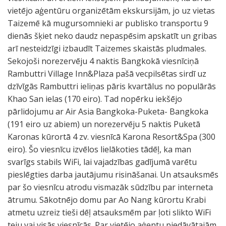
vietējo aģentūru organizētām ekskursijām, jo uz vietas
Taizemē kā mugursomnieki ar publisko transportu 9
dienās šķiet neko daudz nepaspēsim apskatīt un gribas
arī nesteidzīgi izbaudīt Taizemes skaistās pludmales.
Sekojoši norezervēju 4 naktis Bangkokā viesnīciņā
Rambuttri Village Inn&Plaza pašā vecpilsētas sirdī uz
dzīvīgās Rambuttri ieliņas pāris kvartālus no populārās
Khao San ielas (170 eiro). Tad nopērku iekšējo
pārlidojumu ar Air Asia Bangkoka-Puketa- Bangkoka
(191 eiro uz abiem) un norezervēju 5 naktis Puketā
Karonas kūrortā 4 zv. viesnīcā Karona Resort&Spa (300
eiro). Šo viesnīcu izvēlos lielākoties tādēļ, ka man
svarīgs stabils WiFi, lai vajadzības gadījumā varētu
pieslēgties darba jautājumu risināšanai. Un atsauksmēs
par šo viesnīcu atrodu vismazāk sūdzību par interneta
ātrumu. Sākotnējo domu par Ao Nang kūrortu Krabi
atmetu uzreiz tieši dēļ atsauksmēm par ļoti slikto WiFi
teju vai visās viesnīcās. Par vietējo aģentu piedāvātajām