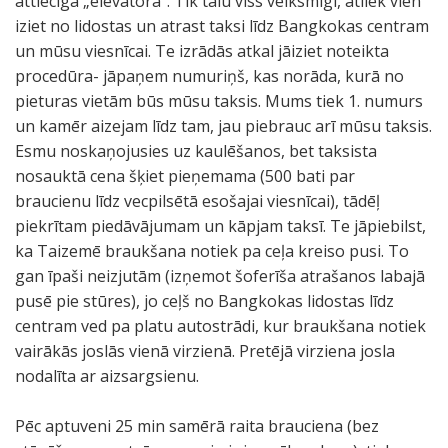
attiecīgā „elevatora”. Tik tālu viss veiksmīgi, atliek vien
iziet no lidostas un atrast taksi līdz Bangkokas centram
un mūsu viesnīcai. Te izrādās atkal jāiziet noteikta
procedūra- jāpaņem numuriņš, kas norāda, kurā no
pieturas vietām būs mūsu taksis. Mums tiek 1. numurs
un kamēr aizejam līdz tam, jau piebrauc arī mūsu taksis.
Esmu noskaņojusies uz kaulēšanos, bet taksista
nosauktā cena šķiet pieņemama (500 bati par
braucienu līdz vecpilsētā esošajai viesnīcai), tādēļ
piekrītam piedāvājumam un kāpjam taksī. Te jāpiebilst,
ka Taizemē braukšana notiek pa ceļa kreiso pusi. To
gan īpaši neizjutām (izņemot šoferīša atrašanos labajā
pusē pie stūres), jo ceļš no Bangkokas lidostas līdz
centram ved pa platu autostrādi, kur braukšana notiek
vairākās joslās vienā virzienā. Pretējā virziena josla
nodalīta ar aizsargsienu.
Pēc aptuveni 25 min samērā raita brauciena (bez