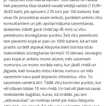
tiek pieņemta tikai skaidrā naudā vietējā valūtā (1 EUR=
36.83 baht, jeb aptuveni 2.70 eiro par 100 batiem). Kad
visas šīs procedūras esam veikuši, parādam anketu vīzu
konsultantiem un pēc apstiprinājuma saņemšanas,
dodamies stāvēt garā rindā (ap 45 min) uz vīzu
pieteikumu iesniegšanas punktu. Šeit vīzu pieteikumi
tiek pieņemti kopā ar pasi un 1000 batiem, kā arī tiek
prasīts uzrādīt atpakaļ lidojuma biļeti (tūrista vīzas
maksimālais izsniegšanas termiņš-15 dienas). Iesniegto
pasi kopā ar anketu mums atņem, mēs saņemam
numuriņu un mums norāda vietu, kur jāsēž rindā un
jāgaida, kad nosauks mūsu kārtas numuru un mēs
saņemsim savu pasē iespiesto zīmodziņu- vīzu. To
saņemam samērā ātri. Tālāk vīzu kontroles punkts, kur
vēl stāvam kādas 10 min rindā. Un tad vēl jāatrod savas
nododamās bagāžas, kuras, kā izrādās, jau sen
„atbraukušas” un noliktas zemē pie mūsu lidojuma