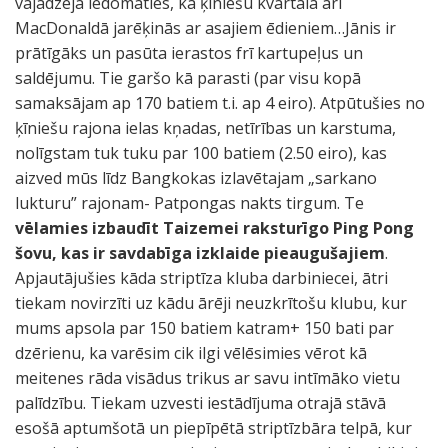
vajadzēja iedomāties, ka ķīniešu kvartālā arī
MacDonaldā jarēķinās ar asajiem ēdieniem…Jānis ir
prātīgāks un pasūta ierastos frī kartupeļus un
saldējumu. Tie garšo kā parasti (par visu kopā
samaksājam ap 170 batiem t.i. ap 4 eiro). Atpūtušies no
ķīniešu rajona ielas kņadas, netīrības un karstuma,
nolīgstam tuk tuku par 100 batiem (2.50 eiro), kas
aizved mūs līdz Bangkokas izlavētajam „sarkano
lukturu” rajonam- Patpongas nakts tirgum. Te
vēlamies izbaudīt Taizemei raksturīgo Ping Pong
šovu, kas ir savdabīga izklaide pieaugušajiem
.
Apjautājušies kāda striptīza kluba darbiniecei, ātri
tiekam novirzīti uz kādu ārēji neuzkrītošu klubu, kur
mums apsola par 150 batiem katram+ 150 bati par
dzērienu, ka varēsim cik ilgi vēlēsimies vērot kā
meitenes rāda visādus trikus ar savu intīmāko vietu
palīdzību. Tiekam uzvesti iestādījuma otrajā stāvā
esošā aptumšotā un piepīpētā striptīzbāra telpā, kur