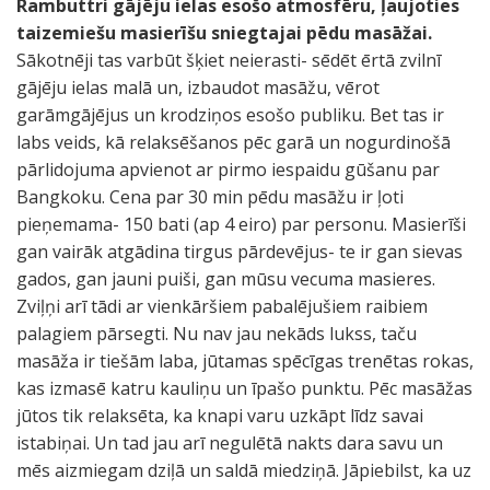
Rambuttri gājēju ielas esošo atmosfēru, ļaujoties
taizemiešu masierīšu sniegtajai pēdu masāžai.
Sākotnēji tas varbūt šķiet neierasti- sēdēt ērtā zvilnī
gājēju ielas malā un, izbaudot masāžu, vērot
garāmgājējus un krodziņos esošo publiku. Bet tas ir
labs veids, kā relaksēšanos pēc garā un nogurdinošā
pārlidojuma apvienot ar pirmo iespaidu gūšanu par
Bangkoku. Cena par 30 min pēdu masāžu ir ļoti
pieņemama- 150 bati (ap 4 eiro) par personu. Masierīši
gan vairāk atgādina tirgus pārdevējus- te ir gan sievas
gados, gan jauni puiši, gan mūsu vecuma masieres.
Zviļņi arī tādi ar vienkāršiem pabalējušiem raibiem
palagiem pārsegti. Nu nav jau nekāds lukss, taču
masāža ir tiešām laba, jūtamas spēcīgas trenētas rokas,
kas izmasē katru kauliņu un īpašo punktu. Pēc masāžas
jūtos tik relaksēta, ka knapi varu uzkāpt līdz savai
istabiņai. Un tad jau arī negulētā nakts dara savu un
mēs aizmiegam dziļā un saldā miedziņā. Jāpiebilst, ka uz