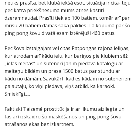
netiks prasīta, bet klubā iekšā esot, situācija ir cita- teju
pēc katra priekšnesuma mums atnes kastīti
dzeramnaudai. Prasīti tiek ap 100 batiem, tomēr arī par
mūsu 20 batiem dāmas saka paldies. Tā kopumā par šo
ping pong šovu divatā esam iztērējuši 460 batus.
Pēc šova izstaigājam vēl citas Patpongas rajona ieliņas,
kur atrodam arī kādu ielu, kur bariņos pie klubiem sēž
„ielas meitas” un suteneri Jānim piedāvā katalogu ar
meiteņu bildēm un prasa 1500 batus par stundu ar
kādu no dāmām. Savukārt, kad es kādam no suteneriem
pajautāju, ko viņi piedāvā, viņš atbild, ka karaoki.
Smieklīgi…..
Faktiski Taizemē prostitūcija ir ar likumu aizliegta un
tas arī izskaidro šo maskēšanos un ping pong šovu
atrašanos ēkās bez izkārtnēm.