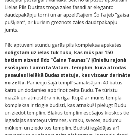
Lielās Pils Dusitas troņa zāles fasādi ar eleganto
daudzpakāpju torni un ar apzeltītajiem Čo Fa jeb “gaisa
pušķiem”, ar kuriem greznots zāles daudzpakāpju
jumts.
Pēc aptuveni stundu garās pils kompleksa apskates,
nolīgstam uz ielas tuk tuku, kas mūs par 150
batiem aizved līdz "Čaina Taunas"/ Ķīniešu rajonā
esošajam Taimrita Vatam- templim
,
kurā atrodas
pasaules lielākā Budas statuja, kas viscaur darināta
no zelta.
Par ieeju šajā templī samaksājam 40 batus
katrs un dodamies apbrīnot zelta Budu. Te tūristu
mazāk un atmosfēra mierīga. Kopā ar mums tempļa
kompleksā ir ticīgie budisti, kas atnākuši pielūgt Budu
un ziedot templim. Blakus templim esošajos kioskos tie
iegādājas samteņu virtenes, vīraku, sveces, audumu
mūkiem un ziedo tos templim. Budisti iegādājas arī