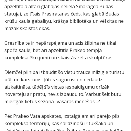
apzeltītajā altārī glabājas nelielā Smaragda Budas
statuja), zeltītais Prasiratanas čeds, kas glabā Budas
krūšu kaula gabaliņu, krāšņa bibliotēka un vēl citas ne
mazāk skaistas ēkas.
Greznība te ir nepārspējama un acis žilbina ne tikai
spožā saule, bet arī apzeltītie Prakeo tempļa
kompleksa ēku jumti un skaistās zelta skulptūras.
Diemžēl pilnībā izbaudīt šo vietu traucē milzīgie tūristu
pūļi un karstums. Jūtos sagurusi un nedaudz
aizkaitināta, tādēļ šīs vietas iespaidīgumu drīzāk
novērtēju ar prātu, nevis izbaudu to. Varbūt šeit būtu
mierīgāk lietus sezonā- vasaras mēnešos…?
Pēc Prakeo Vata apskates, izstaigājam arī pārējo pils
kompleksa teritoriju, kas salīdzinoši ir tukšāka un
tādejādi pastaigai tīkamāka. Šeit no ārpuses apskatām