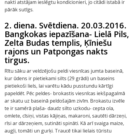
nakti atstājam ieslēgtu kondicionieri, jo citādi istabā ir
pārāk sutīgs.
2. diena. Svētdiena. 20.03.2016.
Bangkokas iepazīšana- Lielā Pils,
Zelta Budas templis, Ķīniešu
rajons un Patpongas nakts
tirgus.
Rītu sāku ar veldzējošu peldi viesnīcas jumta baseinā,
kur ūdens ir pietiekami silts (29 grādi) un baseins
pietiekoši liels, lai varētu kādu pusstundu kārtīgi
papeldēt. Pēc peldes- brokastis viesnīcas iekšpagalmā
ar skatu uz baseinā peldošajām zivīm. Brokastu izvēle
te ir samērā plaša- daudz silto uzkodu- cepta ola,
omlete, cīsiņi, vistas kājiņas, makaroni, sautēti dārzeņi,
rīsi ar dārzeņiem, sutināti spināti. Kā arī svaiga maize,
augļi, tomāti un gurķi. Traucē tikai lielais tūristu