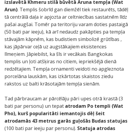
izslavētā Khmeru stilā būvētā Aruna tempļa (Wat
Arun)
. Templis šobrīd gan diemžēl tiek restaurēts, tādēļ
tā centrālā daļa ir apjozta ar celtniecības sastatnēm līdz
pašai augšai. Tomēr pa teritoriju varam doties pastaigā
(50 bati par ieeju), kā arī nedaudz pakāpties pa tempļa
stāvajām kāpnēm, kas budistiem simbolizē grūtības ,
kas jāpārvar ceļā uz augstākajiem eksistences
līmeņiem. Jāpiebilst, ka šīs ir vecākais Bangkokas
templis un ļoti atšķiras no citiem, iepriekšējā dienā
redzētajiem. Tempļa ornamenti veidoti no apgleznota
porcelāna lauskām, kas izkārtotas skaistos ziedu
rakstos uz balti krāsotajām tempļa sienām.
Tad pārbraucam ar pārcēlāju pāri upes otrā krastā (3
bati par personu) un tepat
atrodam Po templi (Wat
Pho), kurš popularitāti iemantojis dēļ šeit
atrodamās 43 metrus garās guļošās Budas statujas
(100 bati par ieeju par personu).
Statuja atrodas