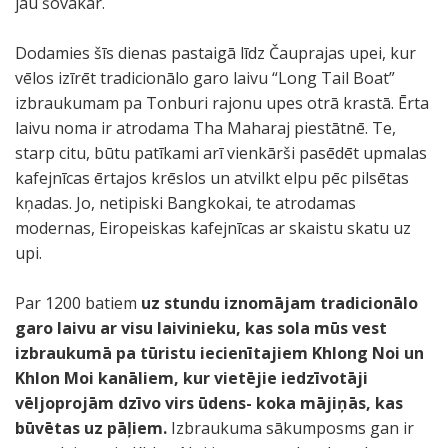
jau šovakar.
Dodamies šīs dienas pastaigā līdz Čauprajas upei, kur
vēlos izīrēt tradicionālo garo laivu “Long Tail Boat”
izbraukumam pa Tonburi rajonu upes otrā krastā. Ērta
laivu noma ir atrodama Tha Maharaj piestātnē. Te,
starp citu, būtu patīkami arī vienkārši pasēdēt upmalas
kafejnīcas ērtajos krēslos un atvilkt elpu pēc pilsētas
kņadas. Jo, netipiski Bangkokai, te atrodamas
modernas, Eiropeiskas kafejnīcas ar skaistu skatu uz
upi.
Par 1200 batiem
uz stundu iznomājam tradicionālo
garo laivu ar visu laivinieku, kas sola mūs vest
izbraukumā pa tūristu iecienītajiem Khlong Noi un
Khlon Moi kanāliem, kur vietējie iedzīvotāji
vēljoprojām dzīvo virs ūdens- koka mājiņās, kas
būvētas uz pāļiem.
Izbraukuma sākumposms gan ir