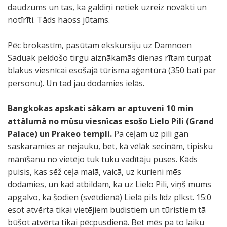
daudzums un tas, ka galdiņi netiek uzreiz novākti un
notīrīti. Tāds haoss jūtams.
Pēc brokastīm, pasūtam ekskursiju uz Damnoen
Saduak peldošo tirgu aiznākamās dienas rītam turpat
blakus viesnīcai esošajā tūrisma aģentūrā (350 bati par
personu). Un tad jau dodamies ielās.
Bangkokas apskati sākam ar aptuveni 10 min
attālumā no mūsu viesnīcas esošo Lielo Pili (Grand
Palace) un Prakeo templi.
Pa ceļam uz pili gan
saskaramies ar nejauku, bet, kā vēlāk secinām, tipisku
mānīšanu no vietējo tuk tuku vadītāju puses. Kāds
puisis, kas sēž ceļa malā, vaicā, uz kurieni mēs
dodamies, un kad atbildam, ka uz Lielo Pili, viņš mums
apgalvo, ka šodien (svētdienā) Lielā pils līdz plkst. 15:0
esot atvērta tikai vietējiem budistiem un tūristiem tā
būšot atvērta tikai pēcpusdienā. Bet mēs pa to laiku