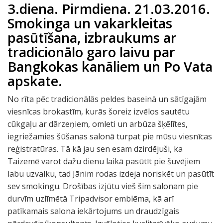
3.diena. Pirmdiena. 21.03.2016.
Smokinga un vakarkleitas
pasūtīšana, izbraukums ar
tradicionālo garo laivu par
Bangkokas kanāliem un Po Vata
apskate.
No rīta pēc tradicionālās peldes baseinā un sātīgajām
viesnīcas brokastīm, kurās šoreiz izvēlos sautētu
cūkgaļu ar dārzeņiem, omleti un arbūza šķēlītes,
iegriežamies šūšanas salonā turpat pie mūsu viesnīcas
reģistratūras. Tā kā jau sen esam dzirdējuši, ka
Taizemē varot dažu dienu laikā pasūtīt pie šuvējiem
labu uzvalku, tad Jānim rodas izdeja noriskēt un pasūtīt
sev smokingu. Drošības izjūtu vieš šim salonam pie
durvīm uzlīmētā Tripadvisor emblēma, kā arī
patīkamais salona iekārtojums un draudzīgais