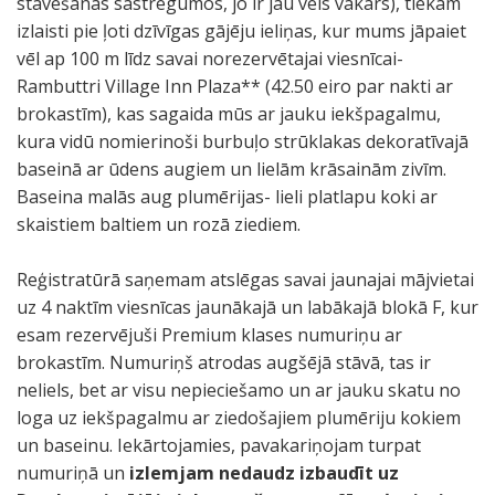
stāvēšanas sastrēgumos, jo ir jau vēls vakars), tiekam
izlaisti pie ļoti dzīvīgas gājēju ieliņas, kur mums jāpaiet
vēl ap 100 m līdz savai norezervētajai viesnīcai-
Rambuttri Village Inn Plaza** (42.50 eiro par nakti ar
brokastīm), kas sagaida mūs ar jauku iekšpagalmu,
kura vidū nomierinoši burbuļo strūklakas dekoratīvajā
baseinā ar ūdens augiem un lielām krāsainām zivīm.
Baseina malās aug plumērijas- lieli platlapu koki ar
skaistiem baltiem un rozā ziediem.
Reģistratūrā saņemam atslēgas savai jaunajai mājvietai
uz 4 naktīm viesnīcas jaunākajā un labākajā blokā F, kur
esam rezervējuši Premium klases numuriņu ar
brokastīm. Numuriņš atrodas augšējā stāvā, tas ir
neliels, bet ar visu nepieciešamo un ar jauku skatu no
loga uz iekšpagalmu ar ziedošajiem plumēriju kokiem
un baseinu. Iekārtojamies, pavakariņojam turpat
numuriņā un
izlemjam nedaudz izbaudīt uz