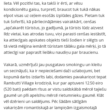
lieta. Vēl pozitīvi tas, ka takši ir ērti, ar vēsu
kondicionētu gaisu, turpretī, braucot tuk tukā nākas
elpot visas uz ceļiem esošās izplūdes gāzes. Pietam tuk
tuk šoferīši, kā pārliecinājāmies vairakkārt, cenšas
„apčakarēt tūristus, jo gadījumā, ja tūrists lūdz aizvest
līdz vietai, kas atrodas tuvu, viņi parasti cenšas iestāstīt,
ka attiecīgais apskates objekts tieši šodien ir slēgts un
tā vietā mēģina iemānīt tūristam tālāku gala mērķi, jo tā
attiecīgi var paprasīt lielāku naudiņu par braucienu.
Vakarā, uzmērījuši jau pusgatavo smokingu un kleitu
un secinājuši, ka ir nepieciešami daži uzlabojumi, bet
kopumā darbs izdarīts labi, dodamies pavakariņot tepat
Rambutti Village krodziņā, kur par aptuveni 12.50 eiro
(520 bati) paēdam rīsus ar vistu saldskābā mērcē tajiešu
gaumē un pīli apelsīnu mērcē rietumnieku gaumē. Klāt
vēl dzērieni un saldējums. Pēc šādām sātīgām
vakariņām romantiskajā ar lampiņām izgaismotajā