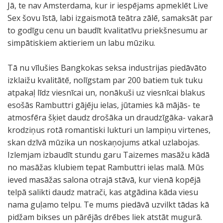
Jā, te nav Amsterdama, kur ir iespējams apmeklēt Live
Sex šovu īstā, labi izgaismotā teātra zālē, samaksāt par
to godīgu cenu un baudīt kvalitatīvu priekšnesumu ar
simpātiskiem aktieriem un labu mūziku.
Tā nu vīlušies Bangkokas seksa industrijas piedāvāto
izklaižu kvalitātē, nolīgstam par 200 batiem tuk tuku
atpakaļ līdz viesnīcai un, nonākuši uz viesnīcai blakus
esošās Rambuttri gājēju ielas, jūtamies kā mājās- te
atmosfēra šķiet daudz drošāka un draudzīgāka- vakarā
krodziņus rotā romantiski lukturi un lampiņu virtenes,
skan dzīvā mūzika un noskaņojums atkal uzlabojas.
Izlemjam izbaudīt stundu garu Taizemes masāžu kādā
no masāžas klubiem tepat Rambuttri ielas malā. Mūs
ieved masāžas salona otrajā stāvā, kur vienā kopējā
telpā salikti daudz matrači, kas atgādina kāda viesu
nama guļamo telpu. Te mums piedāvā uzvilkt tādas kā
pidžam bikses un pārējās drēbes liek atstāt mugurā.