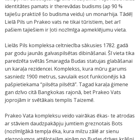
identitātes pamats ir therevādas budisms (ap 90 %
tajiešu praktizē šo budisma veidu) un monarhija. Tādēļ
Lielā Pils un Prakeo vats ne tikai tūristiem, bet arī
pašiem tajiešiem ir ļoti nozīmīga apmeklējumu vieta.
Lielās Pils kompleksa celtniecība sākusies 1782. gadā
par godu jaunās galvaspilsētas dibināšanai. Šī vieta tika
paredzēta svētās Smaragda Budas statujas glabāšanai
un karaļa rezidencei. Komplekss, kura mūru garums
sasniedz 1900 metrus, savulaik esot funkcionējis kā
pašpietiekama “pilsēta pilsētā”. Tagad karaļa ģimene
gan dzīvo citā Bangkokas rajonā, bet Prakeo Vats
joprojām ir svētākais templis Taizemē.
Prakeo Vata kompleksu veido vairākas ēkas- te atrodas
ar stāviem daudzpakāpju jumtiem greznotais Bots
(nozīmīgākā tempļa ēka, kura milzu zālē ar sienu
gleznojumos attēlotajām ainām no Budas dzīves krāšņi