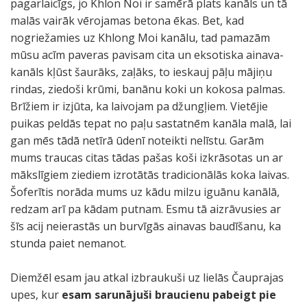
pagarlaicīgs, jo Khlon Noi ir samērā plats kanāls un tā
malās vairāk vērojamas betona ēkas. Bet, kad
nogriežamies uz Khlong Moi kanālu, tad pamazām
mūsu acīm paveras pavisam cita un eksotiska ainava-
kanāls kļūst šaurāks, zaļāks, to ieskauj pāļu mājiņu
rindas, ziedoši krūmi, banānu koki un kokosa palmas.
Brīžiem ir izjūta, ka laivojam pa džungļiem. Vietējie
puikas peldās tepat no paļu sastatnēm kanāla malā, lai
gan mēs tādā netīrā ūdenī noteikti nelīstu. Garām
mums traucas citas tādas pašas koši izkrāsotas un ar
mākslīgiem ziediem izrotātās tradicionālās koka laivas.
Šoferītis norāda mums uz kādu milzu iguānu kanālā,
redzam arī pa kādam putnam. Esmu tā aizrāvusies ar
šīs acij neierastās un burvīgās ainavas baudīšanu, ka
stunda paiet nemanot.
Diemžēl esam jau atkal izbraukuši uz lielās Čauprajas
upes, kur
esam sarunājuši braucienu pabeigt pie