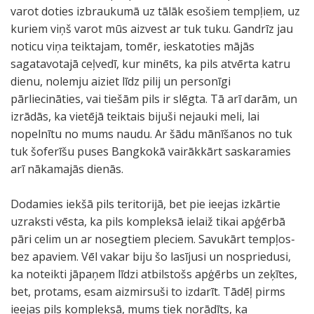
varot doties izbraukumā uz tālāk esošiem tempļiem, uz
kuriem viņš varot mūs aizvest ar tuk tuku. Gandrīz jau
noticu viņa teiktajam, tomēr, ieskatoties mājās
sagatavotajā ceļvedī, kur minēts, ka pils atvērta katru
dienu, nolemju aiziet līdz pilij un personīgi
pārliecināties, vai tiešām pils ir slēgta. Tā arī darām, un
izrādās, ka vietējā teiktais bijuši nejauki meli, lai
nopelnītu no mums naudu. Ar šādu mānīšanos no tuk
tuk šoferīšu puses Bangkokā vairākkārt saskaramies
arī nākamajās dienās.
Dodamies iekšā pils teritorijā, bet pie ieejas izkārtie
uzraksti vēsta, ka pils kompleksā ielaiž tikai apģērbā
pāri celim un ar nosegtiem pleciem. Savukārt tempļos-
bez apaviem. Vēl vakar biju šo lasījusi un nospriedusi,
ka noteikti jāpaņem līdzi atbilstošs apģērbs un zeķītes,
bet, protams, esam aizmirsuši to izdarīt. Tādēļ pirms
ieejas pils kompleksā, mums tiek norādīts, ka