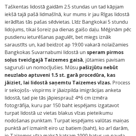
Taškentas lidostā gaidām 2.5 stundas un tad kāpjam
iekšā tajā pašā lidmašīnā, kur mums ir jau Rīgas lidostā
ierādītas tās pašas sēdvietas. Līdz Bangkokai 5 stundu
lidojums, tikai šoreiz pa dienas gaišo daļu. Mēģinām pēc
pusdienu ieturēšanas pagulēt, bet miegs iznāk
saraustīts un, kad beidzot ap 19:00 vakarā nolaižamies
Bangkokas Suvarnabumi lidostā un
speram pirmos
soļus tveicīgajā Taizemes gaisā
, jūtamies pavisam
saguruši un nomocījušies. Mūsu
pašizjūtu nebūt
neuzlabo aptuveni 1.5 st. garā procedūra, kas
jāiziet, lai lidostā saņemtu Taizemes vīzas.
Process
ir sekojošs- vispirms ir jāaizpilda imigrācijas anketa
lidostā, tad pie tās jāpiesprauž 4*6 cm izmēra
fotogrāfija, kuru par 150 baht iespējams izgatavot
turpat lidostā uz vietas blakus vīzas pieteikumu
nodošanas punktam. Turpat iespējams valūtas maiņas
punktā arī izmainīt eiro uz batiem (baht), ko arī darām,
jo Taizemes vīza maksā katram 1000 batus un nauda