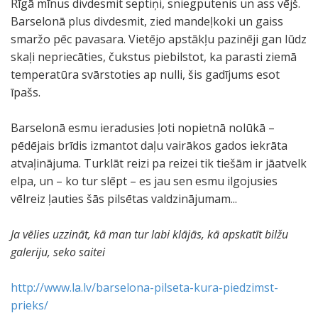
Rīgā mīnus divdesmit septiņi, sniegputenis un ass vējš.
Barselonā plus divdesmit, zied mandeļkoki un gaiss
smaržo pēc pavasara. Vietējo apstākļu pazinēji gan lūdz
skaļi nepriecāties, čukstus piebilstot, ka parasti ziemā
temperatūra svārstoties ap nulli, šis gadījums esot
īpašs.
Barselonā esmu ieradusies ļoti nopietnā nolūkā –
pēdējais brīdis izmantot daļu vairākos gados iekrāta
atvaļinājuma. Turklāt reizi pa reizei tik tiešām ir jāatvelk
elpa, un – ko tur slēpt – es jau sen esmu ilgojusies
vēlreiz ļauties šās pilsētas valdzinājumam...
Ja vēlies uzzināt, kā man tur labi klājās, kā apskatīt bilžu
galeriju, seko saitei
http://www.la.lv/barselona-pilseta-kura-piedzimst-
prieks/