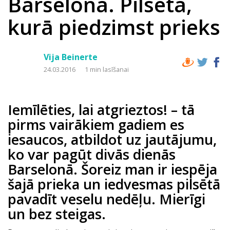
Barselona. Pilsēta,
kurā piedzimst prieks
Vija Beinerte
24.03.2016
1 min lasīšanai
Iemīlēties, lai atgrieztos! – tā
pirms vairākiem gadiem es
iesaucos, atbildot uz jautājumu,
ko var pagūt divās dienās
Barselonā. Šoreiz man ir iespēja
šajā prieka un iedvesmas pilsētā
pavadīt veselu nedēļu. Mierīgi
un bez steigas.