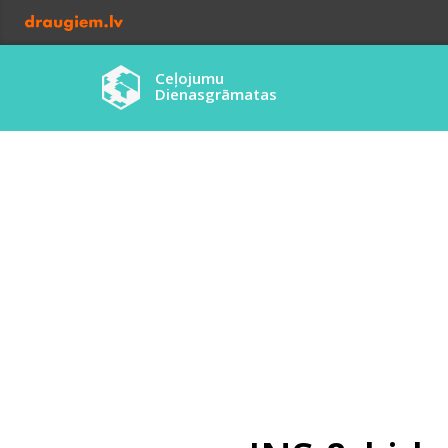
Ceļojumu
Dienasgrāmatas