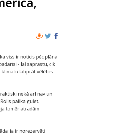
merica,
a viss ir noticis pēc plāna
adarīsi - lai saprastu, cik
et klimatu labprāt vēlētos
raktiski nekā arī nav un
olis palika gulēt.
bija tomēr atradām
da: ja ir norezervēti