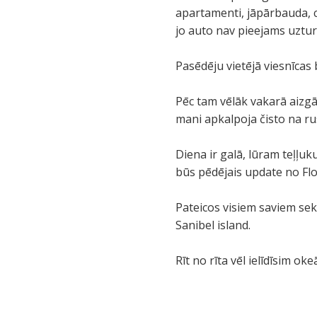
apartamenti, jāpārbauda, ci
jo auto nav pieejams uztur
Pasēdēju vietējā viesnīcas
Pēc tam vēlāk vakarā aizgā
mani apkalpoja čisto na r
Diena ir galā, lūram teļļu
būs pēdējais update no Flo
Pateicos visiem saviem sek
Sanibel island.
Rīt no rīta vēl ielīdīsim oke