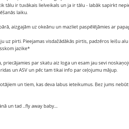
k tālu ir tuvākais lielveikals un ja ir tālu - labāk sapirkt ne
ēšanās laiku.
 bārā, aizgajām uz okeānu un mazliet paspēlējāmies ar papag
ju uz pirti. Pieejamas visdažādākās pirtis, padzēros leišu a
usskom jazike*
ku, priecājamies par skatu aiz loga un esam jau sevi noskaņoj
ridas un ASV un pēc tam tikai info par ceļojumu mājup.
otājiem un tiem, kas deva labus ieteikumus. Bez jums nebūt
ānā un tad ...fly away baby....