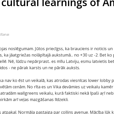
 cultural learnings of A
sīšanai
jas noslēgumam. Jūtos priecīgss, ka brauciens ir noticis un k
s, ka jāatgriežas nolāpītajā aukstumā... no +30 uz -2. Bet ko p
o ellē. Nē, lūdzu nepārprast.. es mīlu Latviju, esmu latvietis b
vidos - ne pārak karsts un ne pārāk auksts.
ka nav ko ēst un veikalā, kas atrodas viesnīcas lower lobby p
rūvētām cenām. No rīta es un Vika devāmies uz veikalu kamēr R
tradām wallgreens veikalu, kurā faktiski nekā īpaši aŗī ne
irkām arī veļas mazgāšanas līdzekli.
 atpakaļ. Normāla pastaiga par collins avenue. Mācība lūk kā