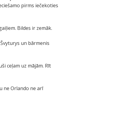
pieciešamo pirms iečekoties
aiļiem. Bildes ir zemāk.
lu Švyturys un bārmenis
uši ceļam uz mājām. Rīt
u ne Orlando ne arī