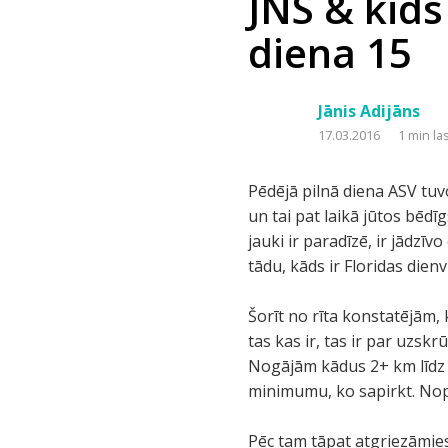
JNS & kids
diena 15
Jānis Adijāns
17.03.2016
1 min la
Pēdējā pilnā diena ASV tuvo
un tai pat laikā jūtos bēdīg
jauki ir paradīzē, ir jādzīv
tādu, kāds ir Floridas dien
Šorīt no rīta konstatējām, 
tas kas ir, tas ir par uzsk
Nogājām kādus 2+ km līdz a
minimumu, ko sapirkt. Nop
Pēc tam tāpat atgriezāmies