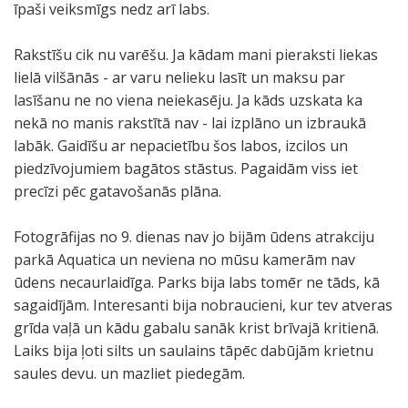
īpaši veiksmīgs nedz arī labs.
Rakstīšu cik nu varēšu. Ja kādam mani pieraksti liekas
lielā vilšānās - ar varu nelieku lasīt un maksu par
lasīšanu ne no viena neiekasēju. Ja kāds uzskata ka
nekā no manis rakstītā nav - lai izplāno un izbraukā
labāk. Gaidīšu ar nepacietību šos labos, izcilos un
piedzīvojumiem bagātos stāstus. Pagaidām viss iet
precīzi pēc gatavošanās plāna.
Fotogrāfijas no 9. dienas nav jo bijām ūdens atrakciju
parkā Aquatica un neviena no mūsu kamerām nav
ūdens necaurlaidīga. Parks bija labs tomēr ne tāds, kā
sagaidījām. Interesanti bija nobraucieni, kur tev atveras
grīda vaļā un kādu gabalu sanāk krist brīvajā kritienā.
Laiks bija ļoti silts un saulains tāpēc dabūjām krietnu
saules devu. un mazliet piedegām.