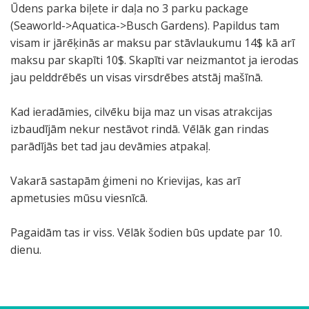
Ūdens parka biļete ir daļa no 3 parku package
(Seaworld->Aquatica->Busch Gardens). Papildus tam
visam ir jārēķinās ar maksu par stāvlaukumu 14$ kā arī
maksu par skapīti 10$. Skapīti var neizmantot ja ierodas
jau pelddrēbēs un visas virsdrēbes atstāj mašīnā.
Kad ieradāmies, cilvēku bija maz un visas atrakcijas
izbaudījām nekur nestāvot rindā. Vēlāk gan rindas
parādījās bet tad jau devāmies atpakaļ.
Vakarā sastapām ģimeni no Krievijas, kas arī
apmetusies mūsu viesnīcā.
Pagaidām tas ir viss. Vēlāk šodien būs update par 10.
dienu.