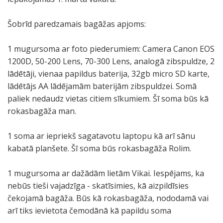
Šobrīd paredzamais bagāžas apjoms:
1 mugursoma ar foto piederumiem: Camera Canon EOS
1200D, 50-200 Lens, 70-300 Lens, analogā zibspuldze, 2
lādētāji, vienaa papildus baterija, 32gb micro SD karte,
lādētājs AA lādējamām baterijām zibspuldzei. Somā
paliek nedaudz vietas citiem sīkumiem. Šī soma būs kā
rokasbagāža man.
1 soma ar iepriekš sagatavotu laptopu kā arī sānu
kabatā planšete. Šī soma būs rokasbagāža Rolim.
1 mugursoma ar dažādām lietām Vikai. Iespējams, ka
nebūs tieši vajadzīga - skatīsimies, kā aizpildīsies
čekojamā bagāža. Būs kā rokasbagāža, nododamā vai
arī tiks ievietota čemodānā kā papildu soma