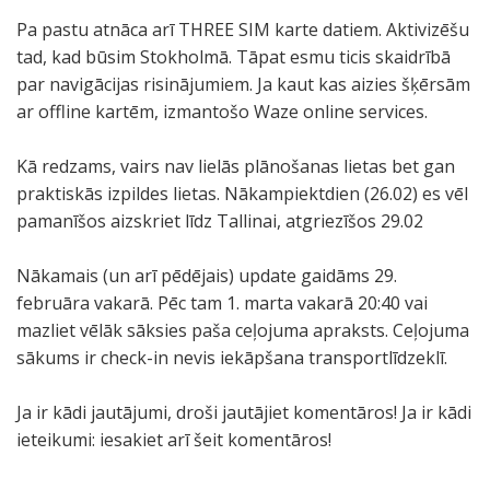
Pa pastu atnāca arī THREE SIM karte datiem. Aktivizēšu
tad, kad būsim Stokholmā. Tāpat esmu ticis skaidrībā
par navigācijas risinājumiem. Ja kaut kas aizies šķērsām
ar offline kartēm, izmantošo Waze online services.
Kā redzams, vairs nav lielās plānošanas lietas bet gan
praktiskās izpildes lietas. Nākampiektdien (26.02) es vēl
pamanīšos aizskriet līdz Tallinai, atgriezīšos 29.02
Nākamais (un arī pēdējais) update gaidāms 29.
februāra vakarā. Pēc tam 1. marta vakarā 20:40 vai
mazliet vēlāk sāksies paša ceļojuma apraksts. Ceļojuma
sākums ir check-in nevis iekāpšana transportlīdzeklī.
Ja ir kādi jautājumi, droši jautājiet komentāros! Ja ir kādi
ieteikumi: iesakiet arī šeit komentāros!