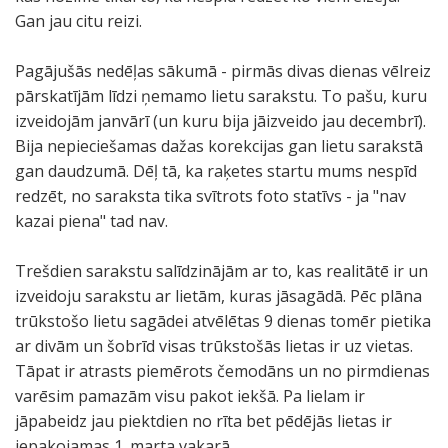
Gan jau citu reizi.
Pagājušās nedēļas sākumā - pirmās divas dienas vēlreiz
pārskatījām līdzi ņemamo lietu sarakstu. To pašu, kuru
izveidojām janvārī (un kuru bija jāizveido jau decembrī).
Bija nepieciešamas dažas korekcijas gan lietu sarakstā
gan daudzumā. Dēļ tā, ka raķetes startu mums nespīd
redzēt, no saraksta tika svītrots foto statīvs - ja "nav
kazai piena" tad nav.
Trešdien sarakstu salīdzinājām ar to, kas realitātē ir un
izveidoju sarakstu ar lietām, kuras jāsagādā. Pēc plāna
trūkstošo lietu sagādei atvēlētas 9 dienas tomēr pietika
ar divām un šobrīd visas trūkstošās lietas ir uz vietas.
Tāpat ir atrasts piemērots čemodāns un no pirmdienas
varēsim pamazām visu pakot iekšā. Pa lielam ir
jāpabeidz jau piektdien no rīta bet pēdējās lietas ir
iepakojamas 1. marta vakarā.