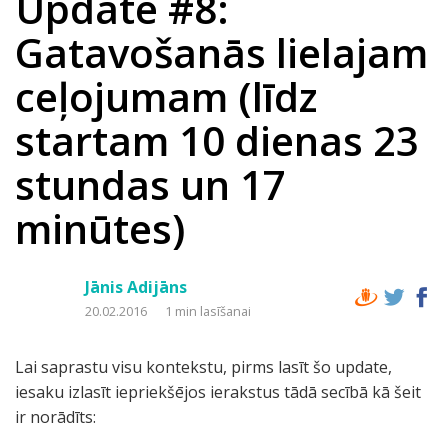
Update #8:
Gatavošanās lielajam
ceļojumam (līdz
startam 10 dienas 23
stundas un 17
minūtes)
Jānis Adijāns
20.02.2016
1 min lasīšanai
Lai saprastu visu kontekstu, pirms lasīt šo update,
iesaku izlasīt iepriekšējos ierakstus tādā secībā kā šeit
ir norādīts: