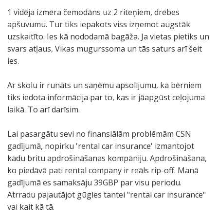
1 vidēja izmēra čemodāns uz 2 riteņiem, drēbes
apšuvumu. Tur tiks iepakots viss izņemot augstāk
uzskaitīto. Ies kā nododamā bagāža. Ja vietas pietiks un
svars atļaus, Vikas mugurssoma un tās saturs arī šeit
ies.
Ar skolu ir runāts un saņēmu apsolījumu, ka bērniem
tiks iedota informācija par to, kas ir jāapgūst ceļojuma
laikā. To arī darīsim.
Lai pasargātu sevi no finansiālām problēmām CSN
gadījumā, nopirku 'rental car insurance' izmantojot
kādu britu apdrošināšanas kompāniju. Apdrošināšana,
ko piedāvā pati rental company ir reāls rip-off. Manā
gadījumā es samaksāju 39GBP par visu periodu.
Atrradu pajautājot gūgles tantei "rental car insurance"
vai kait kā tā.