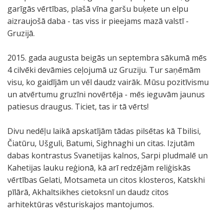
garīgās vērtības, plašā vīna garšu buķete un elpu
aizraujošā daba - tas viss ir pieejams mazā valstī -
Gruzijā.
2015. gada augusta beigās un septembra sākumā mēs
4 cilvēki devāmies ceļojumā uz Gruziju. Tur saņēmām
visu, ko gaidījām un vēl daudz vairāk. Mūsu pozitīvismu
un atvērtumu gruzīni novērtēja - mēs ieguvām jaunus
patiesus draugus. Ticiet, tas ir tā vērts!
Divu nedēļu laikā apskatījām tādas pilsētas kā Tbilisi,
Čiatūru, Ušguli, Batumi, Sighnaghi un citas. Izjutām
dabas kontrastus Svanetijas kalnos, Sarpi pludmalē un
Kahetijas lauku reģionā, kā arī redzējām reliģiskās
vērtības Gelati, Motsameta un citos klosteros, Katskhi
pīlārā, Akhaltsikhes cietoksnī un daudz citos
arhitektūras vēsturiskajos mantojumos.