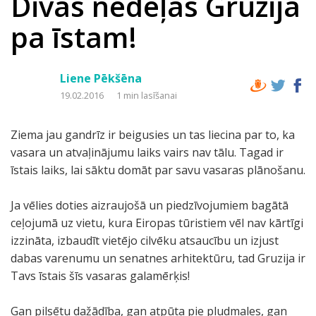
Divas nedēļas Gruzijā
pa īstam!
Liene Pēkšēna
19.02.2016
1 min lasīšanai
Ziema jau gandrīz ir beigusies un tas liecina par to, ka
vasara un atvaļinājumu laiks vairs nav tālu. Tagad ir
īstais laiks, lai sāktu domāt par savu vasaras plānošanu.
Ja vēlies doties aizraujošā un piedzīvojumiem bagātā
ceļojumā uz vietu, kura Eiropas tūristiem vēl nav kārtīgi
izzināta, izbaudīt vietējo cilvēku atsaucību un izjust
dabas varenumu un senatnes arhitektūru, tad Gruzija ir
Tavs īstais šīs vasaras galamērķis!
Gan pilsētu dažādība, gan atpūta pie pludmales, gan