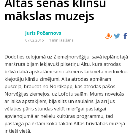
Altas senās klinšu
mākslas muzejs
Juris Požarnovs
07.02.2016
1 min lasīšanai
Dodoties ceļojumā uz Ziemeļnorvēģiju, savā ieplānotajā
maršrutā bijām iekļāvuši pilsētiņu Altu, kurā atrodas
brīvā dabā apskatāmi seno akmens laikmeta mednieku-
klejotāju klinšu zīmējumi. Alta atrodas apmēram
pusceļā, braucot no Nordkapp, kas atrodas pašos
Norvēģijas ziemeļos, uz Lofotu salām. Mums noveicās
ar laika apstākļiem, bija silts un saulains. Ja arī Jūs
vēlaties pāris stundas veltīt mierīgai pastaigai
apvienojumā ar nelielu kultūras programmu, tad
pastaiga pa ērtām koka takām Altas brīvdabas muzejā
ir tieši vietā.