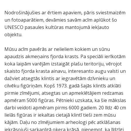
Nodrošinājušies ar ērtiem apaviem, pāris sviestmaizēm
un fotoaparātiem, devāmies savām acīm aplūkot šo
UNESCO pasaules kultūras mantojumā iekļauto
objektu.
Mūsu acīm pavērās ar nelieliem kokiem un sūnu
apaudzis akmeņains fjorda krasts. Pa speciāli ierīkotām
koka laipām varējām izstaigāt plašu teritoriju, vērojot
skaisto fjorda krasta ainavu, interesanto augu valsti un
dažviet atsegtās klintis ar iegravētām dzīvnieku un
cilvēku figūriņām. Kopš 1973. gadā šajās klintīs atklāti
pirmie zīmējumi, atsegtas un apmeklētājiem redzamas
apmēram 5000 figūras. Pētnieki uzskata, ka šie mākslas
darbi veidoti apmēram pirms 6000 gadiem. 20 līdz 40 cm
lielās figūras ir iekaltas cietajā klintī tieši zem mūsu
kājām. Daļu no zīmējumiem arheologi pēc atklāšanas
iekrāsojuši sarkanīgā okera krāsā, pieņemot, ka līdzīgi