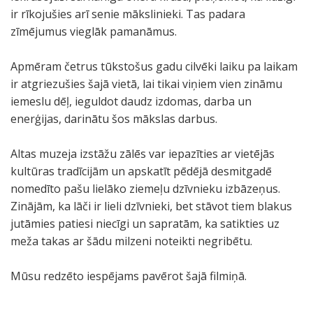
ir rīkojušies arī senie mākslinieki. Tas padara
zīmējumus vieglāk pamanāmus.
Apmēram četrus tūkstošus gadu cilvēki laiku pa laikam
ir atgriezušies šajā vietā, lai tikai viņiem vien zināmu
iemeslu dēļ, ieguldot daudz izdomas, darba un
enerģijas, darinātu šos mākslas darbus.
Altas muzeja izstāžu zālēs var iepazīties ar vietējās
kultūras tradīcijām un apskatīt pēdējā desmitgadē
nomedīto pašu lielāko ziemeļu dzīvnieku izbāzeņus.
Zinājām, ka lāči ir lieli dzīvnieki, bet stāvot tiem blakus
jutāmies patiesi niecīgi un sapratām, ka satikties uz
meža takas ar šādu milzeni noteikti negribētu.
Mūsu redzēto iespējams pavērot šajā filmiņā.