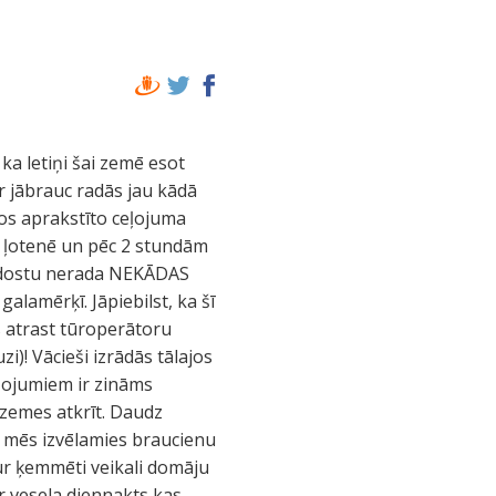
 apakšas un tad zivis vienkārši šķiet vārās ap to. Iznomātas snorkelēšanas ierīces gan nav diez ko jaunas, bet pie galīgas bada reizes var izmantot lai paskatītos visu savām acīm. Pec izpeldēšanas uz smilšainās salas paveras gana jauks skats apkārt. Zaļganais ūdens, baltās smiltis….hmmm :) Nākamais rīts ir reāli agrs, jo dodamies solītajā SAFARI. Pēc pāris stundu brauciena, esam pie Tsavo parku robežas. Pirmais ko pastāsta vietējie ir tas ka Kenijā dzīvniekus klasificē pēc lielā piecinieka ”BIG 5”(lauva, zilonis, bifelis, leopards un degunradzis) un dzīvnieku karalis ir zilonis. Sākumā braukšana pa ugunīgi sarkano ceļu ir iedvesmojoša, taču pirmie metri, tad km šķita garlaicīgi, jo nez kāpēc tie lopiņi nebija saskatāmi. Pirmās bija zebras, tad strausu tētis, tad ziloņi, kārpcūkas, strausu ģimene……tur to dzīvnieku ir gana daudz, lai spētu iekustināt pat drūmākos prātus! Vissavdabīgākā lieta ir dzīšanas pakaļ plēsīgiem kaķiem!! Reāli rēcīga :), jo katrā mašīnā uzstādītā rācija nemitīgi informē par dzīvnieku dislokāciju. Vienam Dievam un vietējiem saprotams kā šoferi spēj orientēties šais nacionālajos parkos kur praktiski nav ceļazīmju un kuru izmērs ir teju kā trešdaļa LV! Brīdī, kad rācija kāds šoferis paziņo par plēsēju esamību, no malu malām sarodās neskaitāmas tūristu mašīnas….no kādiem krūmiem viņas izlien teju minūtes laikā ir mīkla, jo savannā ennn km attālumā daudz mašīnu nesaskatīsi!!Tad ātrums ….uz „ceļa” tiek pielīdzināms rallijam ;) Pusdienās mūs ieved iekārtoties viesnīcā un ieturēties. Pie reizes aplūkojam arī viesnīcas teritoriju. Mūs aizved uz bungalo, kas atrodas 3m attālumā no „žoga” kas atdala nacionālos parkus no apkārtējām teritorijām kur dzīvo cilvēki. Ieejot viesnīcā apmeklētājus īpaši nemanījām, acīmredzot visi klejo pa safari. Tiesa blakus bungalo, sastopam kādu vācu pavecāku pāri. Istabiņa reāla!! Gultas apliktas ar odu tīklu…reāls buduārs :) Kamēr biju atmeties gultā, sadzirdēju tādu kā šņākoņu…interese lika celties. Blakus bungalo izrādās parka pusē ir dzīvnieku dzirdinātavas. Nāca dzert z