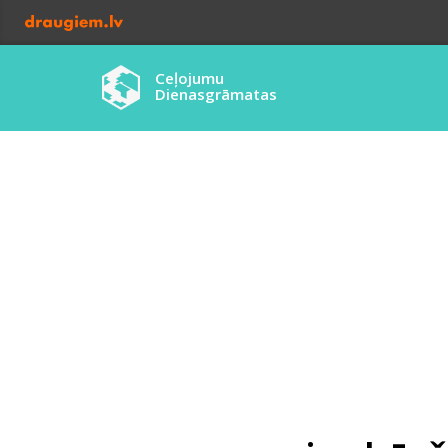
Ceļojumu
Dienasgrāmatas