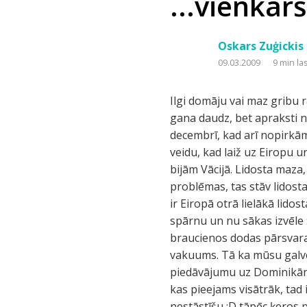
...vienkārš
Oskars Zuģickis
09.03.2009
9 min la
Ilgi domāju vai maz gribu rakstīt aprakstu par Keniju, bet tad padomāju no pieredzētā, ka letiņi šai zemē esot gana daudz, bet apraksti nezkāpēc tikai 8. Tā nu visu pēc kārtas. Funktieris, ka kaut kur jābrauc radās jau kādā decembrī, kad arī nopirkām biļetes uz Hānu (Frankfurte pie Mainas), izmantojot draugos aprakstīto ceļojuma veidu, kad laiž uz Eiropu un tad skatās kur acis rāda. Tā nu 29.janvārī sēdāmies Ryanair ļotenē un pēc 2 stundām bijām Vācijā. Lidosta maza, tāpēc atrast kur stāv savienojošais buss uz starptautisko lidostu nerada NEKĀDAS problēmas, tas stāv lidostai teju durvju priekšā un pa 12 EUR divu stundu laikā nogādā galamērķī. Jāpiebilst, ka šī ir Eiropā otrā lielākā lidosta, tāpēc izmēri liek par sevi manīt. Diezgan veiksmīgi izdodas atrast tūroperātoru spārnu un nu sākas izvēle :). Šis process mums ilgst teju 3 stundas (ieskaitot kafijas pauzi)! Vācieši izrādās tālajos braucienos dodas pārsvara no 6dienas līdz 1dienai, bet tā ka mums ir 4diena…tad ar ceļojumiem ir zināms vakuums. Tā ka mūsu galvenā prasība ir lai tur būtu vismaz kādi 25 grādi, tad daudzas zemes atkrīt. Daudz piedāvājumu uz Dominikānu, Meksiku, Šrilanku, Kaboverdi (no 500-700 EUR), bet tā ka mēs izvēlamies braucienu kas pieejams visātrāk, tad iekrīt – KENIJA. Nu par to ka tika apmeklēta Frankfurte un tur ķemmēti veikali domāju nestāstīšu :D tāpēc ķeros pie būtības. Lidmašīna izlido ap 22 vakarā, tāpēc reāli mums ir vesela diennakts kas pavadīta uz vietas Eiropā. Atrast biļetes lidostā nebija nemaz tik viegli, ņemot vērā ka mūsu firmačka mūs aizsūtīja meklēt tās mazliet citā spārnā :), bet nu kas meklē tas atrod. Pēc iečekošanās pie viena no tūkstošā lodziņa gaida arī Concord lidmašīna. Jau uzgaidāmā telpā ievērojam, ka teju 90 % braucēju ir vācu pensionāri…..mjāaa, gaidāms vētrains kūrorts ;). Vieta lidmašīnā jau nebija gluži pie loga, bet nu ņemot vērā, ka ir nakts lidojums (8 st.)priekšā, tad kāda tur atšķirība. Mombasa. Jau sēžoties saprotam ka Kenija salīdzinājuma ar Gambiju, Indiju ir krietni bagātāka valsts, jo pēc mūsu standartiem, šeit cilvēki dzīvo šķūnīšos un daži pat mājām līdzīgos veidojumos. Mombasa ir uz salas upes grīvā. Pirmais kas sagaida lidostā izejot no lidmašīnas, ir cepinoša gaisa plūsma sejā…viens skaidrs, Saules pietiks noteikti. Pēc pastaigas pa lidostu, tiekam ievesti telpās, kur no mums tiek savākta lapiņa no trijām, ko vīzai aizpildījām jau lidmašīnā. Pie pasu, vīzu kontroles pēkšņi pazūd elek