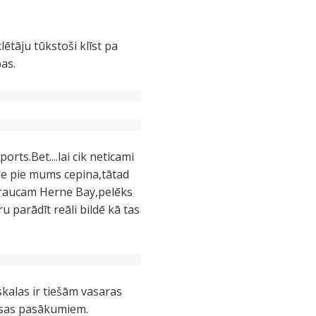
ētāju tūkstoši klīst pa
as.
rts.Bet....lai cik neticami
ule pie mums cepina,tātad
ebraucam Herne Bay,pelēks
 parādīt reāli bildē kā tas
kalas ir tiešām vasaras
aksas pasākumiem.