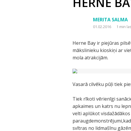
HERNE BAY
MERITA SALMA
01.02.2016
1 min la
Herne Bay ir piejūras pils
mākslinieku kioskiņi ar vi
mola atrakcijām.
Vasarā cilvēku pūļi tiek p
Tiek rīkoti vērienīgi sanā
apkaimes un katrs nu lepn
velti aplūkot visdažādākos
paraugdemonstrējumi,kad p
svītras no lidmašīnu gāzē