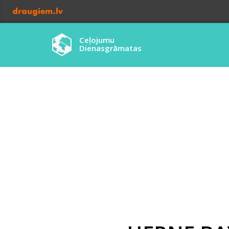
Ceļojumu
Dienasgrāmatas