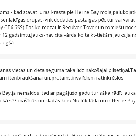
oms - kad stāvat jūras krastā pie Herne Bay mola,palūkojat
t senlaicīgas drupas-vnk dodaties pastaigas pēc tur vai vara
y CT6 6SS).Tas ko redzat ir Reculver Tover un romiešu nocie
r 12 gadsimtu.Jauks-nav cita vārda ko teikt-tiešām jauks.Ja n
 augšā.
nas vietas un cieta seguma taka līdz nākošajai pilsētiņai.T
an riteņbraukšanai un,protams,invalīdiem ratiņkrēslos.
 Bay,ja nemaldos ,tad ar pagājušo gadu tur sāka rādīt lauka 
ši kā sēž mašīnās un skatās kino.Nu lūk,tāda nu ir Herne B
informācija.Londoniešiem lidz Herne Bay jābrauc ar auto 1.3