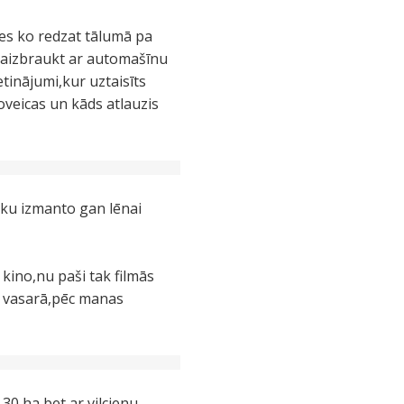
ies ko redzat tālumā pa
t aizbraukt ar automašīnu
tinājumi,kur uztaisīts
oveicas un kāds atlauzis
aku izmanto gan lēnai
kino,nu paši tak filmās
ay vasarā,pēc manas
0 ha,bet ar vilcienu