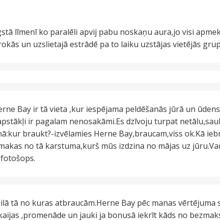
stā līmenī ko paralēli apvij pabu noskaņu aura,jo visi apmekl
kās un uzslietajā estrādē pa to laiku uzstājas vietējās grup
erne Bay ir tā vieta ,kur iespējama peldēšanās jūrā un ūdenspo
 apstākļi ir pagalam nenosakāmi.Es dzīvoju turpat netālu,sa
šīnā:kur braukt?-izvēlamies Herne Bay,braucam,viss ok.Kā i
akas no tā karstuma,kurš mūs izdzina no mājas uz jūru.Varu
 fotošops.
zilā tā no kuras atbraucām.Herne Bay pēc manas vērtējuma s
,kaijas ,promenāde un jauki ja bonusā iekrīt kāds no bezm