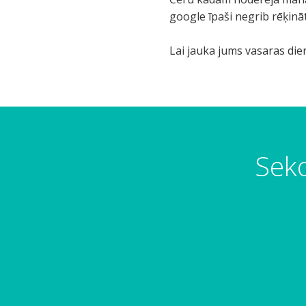
google īpaši negrib rēķināt
Lai jauka jums vasaras di
Seko