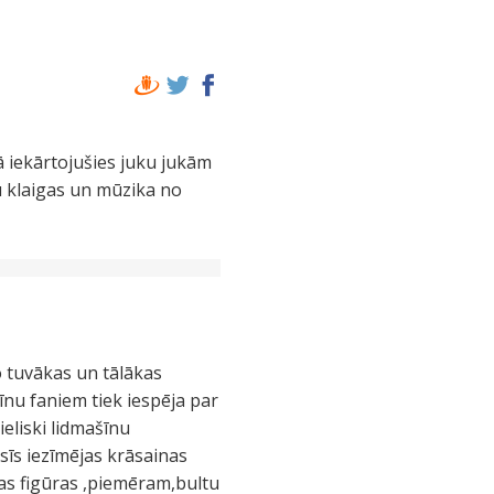
ā iekārtojušies juku jukām
u klaigas un mūzika no
o tuvākas un tālākas
nu faniem tiek iespēja par
eliski lidmašīnu
sīs iezīmējas krāsainas
as figūras ,piemēram,bultu