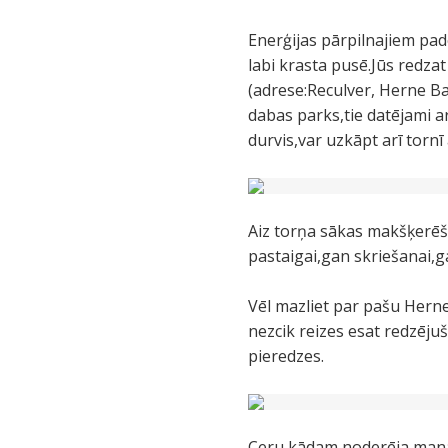
Enerģijas pārpilnajiem pad
labi krasta pusē.Jūs redza
(adrese:Reculver, Herne Ba
dabas parks,tie datējami a
durvis,var uzkāpt arī tornī
Aiz torņa sākas makšķerēša
pastaigai,gan skriešanai,g
Vēl mazliet par pašu Herne
nezcik reizes esat redzēju
pieredzes.
Ceru kādam noderēja mana 