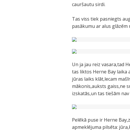
cauršautu sirdi.
Tas viss tiek pasniegts aug
pasākumu ar alus glāzēm ro
Un ja jau reiz vasara,tad H
tas liktos Herne Bay laika
jūras laiks klāt,lecam ma
mākonis,auksts gaiss,ne sm
izskatās,un tas tiešām nav
Pelēkā puse ir Herne Bay,
apmeklējuma pilsēta: jūra