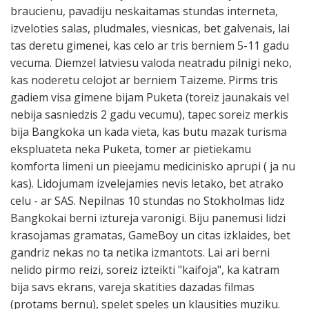
braucienu, pavadiju neskaitamas stundas interneta,
izveloties salas, pludmales, viesnicas, bet galvenais, lai
tas deretu gimenei, kas celo ar tris berniem 5-11 gadu
vecuma. Diemzel latviesu valoda neatradu pilnigi neko,
kas noderetu celojot ar berniem Taizeme. Pirms tris
gadiem visa gimene bijam Puketa (toreiz jaunakais vel
nebija sasniedzis 2 gadu vecumu), tapec soreiz merkis
bija Bangkoka un kada vieta, kas butu mazak turisma
ekspluateta neka Puketa, tomer ar pietiekamu
komforta limeni un pieejamu medicinisko aprupi ( ja nu
kas). Lidojumam izvelejamies nevis letako, bet atrako
celu - ar SAS. Nepilnas 10 stundas no Stokholmas lidz
Bangkokai berni iztureja varonigi. Biju panemusi lidzi
krasojamas gramatas, GameBoy un citas izklaides, bet
gandriz nekas no ta netika izmantots. Lai ari berni
nelido pirmo reizi, soreiz izteikti "kaifoja", ka katram
bija savs ekrans, vareja skatities dazadas filmas
(protams bernu), spelet speles un klausities muziku.