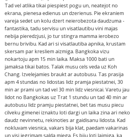
Tad vel atlika tikai piespiest pogu un, neatejot no
ekrana, pienesa edienus un dzerienus. Pie ekraniem
vareja sedet un kolu dzert neierobezota daudzuma -
fantastika, tadu servisu un visatlautibu vini majas
nebija pieredzjusi, jo tur stingra mamma ierobezo
bernu brivibu. Kad ari si visatlautiba apnika, krustam
skersam par kresliem aizmiga. Bangkoka vizu
nokartoju apm 15 min laika. Maksa 1000 bati un
jamaksa tikai batos. Talak musu cels veda uz Koh
Chang. Izvelejamies braukt ar autobusu. Tas prasija
apm 4 stundas no lidostas lidz pramja piestatnei, 30
min ar prami un tad vel 30 min lidz viesnicai. Varetu jau
lidot no Bangkokas uz Trat 1 stundu un tad 40 min ar
autobusu lidz pramju piestatnei, bet tas musu piecu
cilveku gimenei iznaktu loti dargi un laika zina ari neko
daudz nevinnetu, rekinoties ar gaidisanu lidosta. Kad
nokluvam viesnica, vakars bija klat, paedam vakarinas
un visi iegrimam salda miega. Es biju loti laimiga, ka