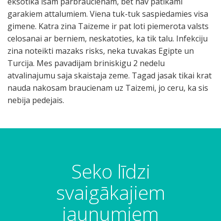
eksotika isam parbraucienam, bet nav patikami
garakiem attalumiem. Viena tuk-tuk saspiedamies visa
gimene. Katra zina Taizeme ir pat loti piemerota valsts
celosanai ar berniem, neskatoties, ka tik talu. Infekciju
zina noteikti mazaks risks, neka tuvakas Egipte un
Turcija. Mes pavadijam briniskigu 2 nedelu
atvalinajumu saja skaistaja zeme. Tagad jasak tikai krat
nauda nakosam braucienam uz Taizemi, jo ceru, ka sis
nebija pedejais.
Seko līdzi
svaigākajiem
jaunumiem