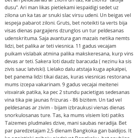
dusu". Ari man likas pietiekami iespaidigi sedet uz
zilona un ka tas ar snuki slac virsu udeni. Un beigas vel
iespeja pabarot ziloni. Gruts, bet noteikti ta verts bija
visas dienas pargajiens dzunglos un tur peldesanas
udenskrituma. Saja avantura gan mazais netika nemts
lidzi, bet palika ar teti viesnica. 11 gadus vecajam
puikam vislabak atmina palika makskeresana, kurp vins
devas ar teti. Sakera loti daudz baracuda ( nezinu ka sis
zivis sauc latviski). Lielako dalu atstaja kuga apkalpei,
bet panema lidzi tikai dazas, kuras viesnicas restorana
mums izcepa vakarinam. 9 gadus vecajai meitenei
visvairak patika, ka pec 2 stundu pacietigas sedesanas
vina tika pie jaunas frizuras - 86 bizitem. Un tad vel
peldesanas ar zivim - bijam izbraukusi vienas dienas
snorkulosanas ture. Tas, ka mums visiem loti patiks
Taizemes pludmales dzive, mani saubas neradija. Bet
par paredzetajam 2,5 dienam Bangkoka gan baidijos. It