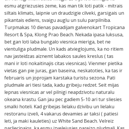
esmu atgriezusies zeme, kas man tik loti patik - mitrais
siltais klimats, laipnie un draudzigie cilveki, garsigais un
pikantais ediens, svaigu auglu un sulu parpilniba.
Turpmakas 10 dienas pavadijam galvenokart Tropicana
Resort & Spa, Klong Prao Beach. Nekada ipasa luksusa,
bet gan loti laba bungalo viesnica mieriga, bet ne
vientuliga pludmale. Un kads atvieglojums, ka no ritiem
nav jasteidzas aiznemt labakos saules kreslus ( tas
mani ir loti nokaitinajis citas viesnicas). Vienmer pietika
vietas gan pie juras, gan baseina, neskatoties, ka tas ir
februaris un joprojam karstaka turistu sezona. Pati
pludmale ari tiesi tada, kadu gribeju redzet. Seit mijas
lepnas viesnicas ar vel pilnigi neapdzivotu naturalu
okeana krastu. Gan jau pec gadiem 5-10 ari tur sliesies
smalki hoteli. Kad gribejas lielaku dzivibu un lielaku
restoranu izveli, 4 vakarus devamies ar taksi ( patiesi
leti, ja maki kauleties) uz White Sand Beach. Velreiz
parliecinajos, ka esmu izvelejusies pareizo pludmali. Kas