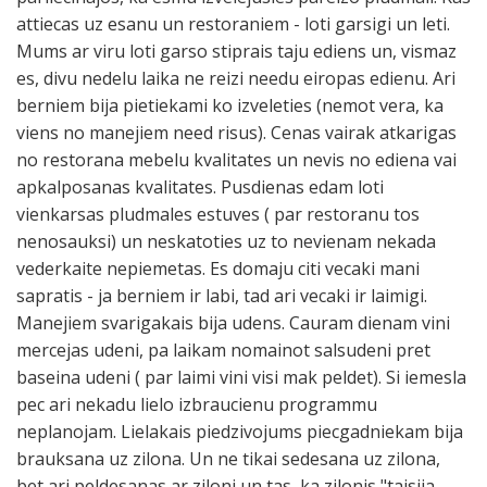
attiecas uz esanu un restoraniem - loti garsigi un leti.
Mums ar viru loti garso stiprais taju ediens un, vismaz
es, divu nedelu laika ne reizi needu eiropas edienu. Ari
berniem bija pietiekami ko izveleties (nemot vera, ka
viens no manejiem need risus). Cenas vairak atkarigas
no restorana mebelu kvalitates un nevis no ediena vai
apkalposanas kvalitates. Pusdienas edam loti
vienkarsas pludmales estuves ( par restoranu tos
nenosauksi) un neskatoties uz to nevienam nekada
vederkaite nepiemetas. Es domaju citi vecaki mani
sapratis - ja berniem ir labi, tad ari vecaki ir laimigi.
Manejiem svarigakais bija udens. Cauram dienam vini
mercejas udeni, pa laikam nomainot salsudeni pret
baseina udeni ( par laimi vini visi mak peldet). Si iemesla
pec ari nekadu lielo izbraucienu programmu
neplanojam. Lielakais piedzivojums piecgadniekam bija
brauksana uz zilona. Un ne tikai sedesana uz zilona,
bet ari peldesanas ar ziloni un tas, ka zilonis "taisija