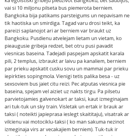
ka egoistiski gribeju piedzivot Bangkoku, bet saubijos,
vai si 10 miljonu pilseta bus piemerota berniem.
Bangkoka bija patikams parsteigums un nepavisam ne
tik haotiska un smirdiga. Tagad varu drosi teikt, ka
pareizi saplanojot ari ar berniem var braukt uz
Bangkoku. Pusdienu atvelejam lietam un vietam, ko
pieaugusie gribeja redzet, bet otru pusi pavadit
viesnicas baseina. Tadejadi paspejam apskatit karala
pili, 2 templus, izbraukt ar laivu pa kanaliem, berniem
par prieku apskatit cusku sovu un mammai par prieku
iepirkties sopingmola. Vienigi tetis palika besa - uz
sexsoviem bus jaiet citu reizi. Pec atputas viesnica pie
baseina, spejam vel aiziet uz nakts tirgu. Pa pilsetu
parvietojamies galvenokart ar taksi, kaut izmeginajam
ari tuk-tuk un sky train. Visletak un ertak ir brauk ar
taksi ( noteikti japieprasa ieslegt skaititaju), visatrak ar
vilcienu vai motociklu-taksi ( ko man sakuma nezinot
izmeginaja virs ar vecakajiem berniem). Tuk-tuk ir