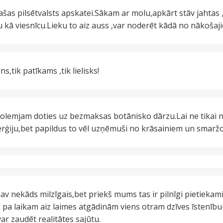
šas pilsētvalsts apskatei.Sākam ar molu,apkārt stāv jahtas
u kā viesnīcu.Lieku to aiz auss ,var noderēt kādā no nākoš
ns,tik patīkams ,tik lielisks!
Nolemjam doties uz bezmaksas botānisko dārzu.Lai ne tikai
erģiju,bet papildus to vēl uzņēmuši no krāsainiem un smarž
v nekāds milzīgais,bet priekš mums tas ir pilnīgi pietiekami,
 pa laikam aiz laimes atgādinām viens otram dzīves īstenību-e
ar zaudēt realitātes sajūtu.