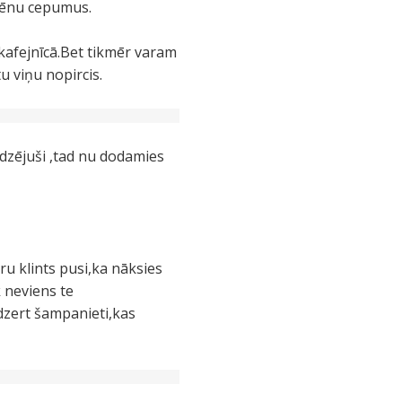
rgēnu cepumus.
 kafejnīcā.Bet tikmēr varam
 viņu nopircis.
edzējuši ,tad nu dodamies
u klints pusi,ka nāksies
 neviens te
zdzert šampanieti,kas