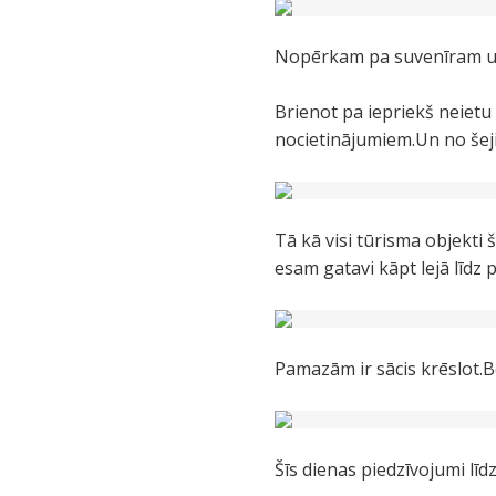
Nopērkam pa suvenīram un
Brienot pa iepriekš neietu
nocietinājumiem.Un no šeji
Tā kā visi tūrisma objekti
esam gatavi kāpt lejā līdz p
Pamazām ir sācis krēslot.Be
Šīs dienas piedzīvojumi līdz