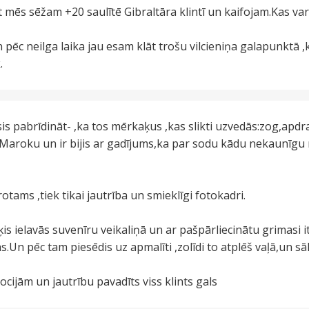
bet mēs sēžam +20 saulītē Gibraltāra klintī un kaifojam.Kas var
n pēc neilga laika jau esam klāt trošu vilcieniņa galapunktā
.
sis pabrīdināt- ,ka tos mērkaķus ,kas slikti uzvedās:zog,apdr
Maroku un ir bijis ar gadījums,ka par sodu kādu nekaunīgu 
tams ,tiek tikai jautrība un smieklīgi fotokadri.
s ielavās suvenīru veikaliņā un ar pašpārliecinātu grimasi i
s.Un pēc tam piesēdis uz apmalīti ,zolīdi to atplēš vaļā,un sā
cijām un jautrību pavadīts viss klints gals