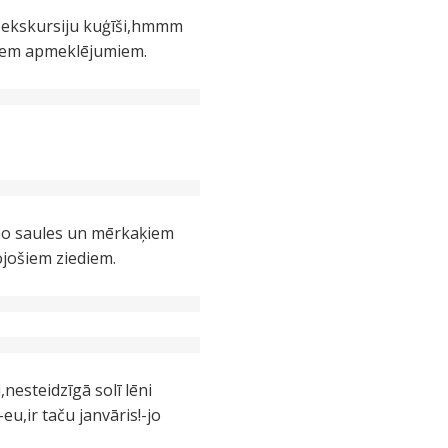
 ,ekskursiju kuģīši,hmmm
ajiem apmeklējumiem.
 no saules un mērkaķiem
ojošiem ziediem.
nesteidzīgā solī lēni
u,ir taču janvāris!-jo