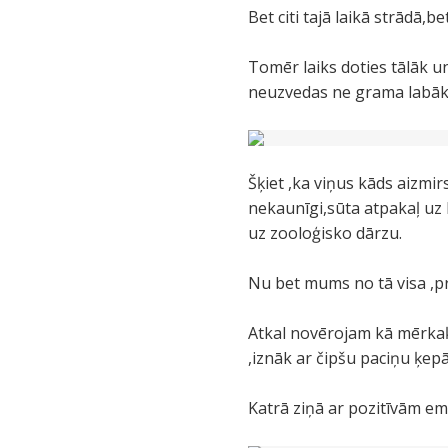
Bet citi tajā laikā strādā,
Tomēr laiks doties tālāk u
neuzvedas ne grama labāk
Šķiet ,ka viņus kāds aizmir
nekaunīgi,sūta atpakaļ uz 
uz zooloģisko dārzu.
Nu bet mums no tā visa ,pro
Atkal novērojam kā mērkaķi
,iznāk ar čipšu paciņu ķepā
Katrā ziņā ar pozitīvām emo