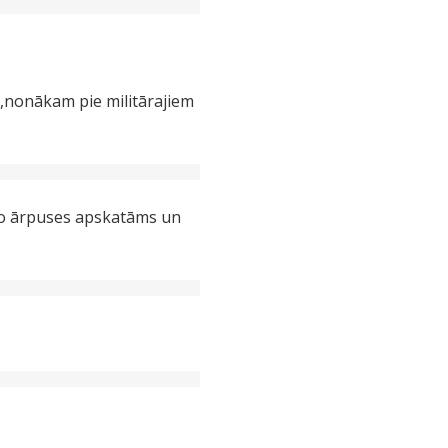
a,nonākam pie militārajiem
 no ārpuses apskatāms un