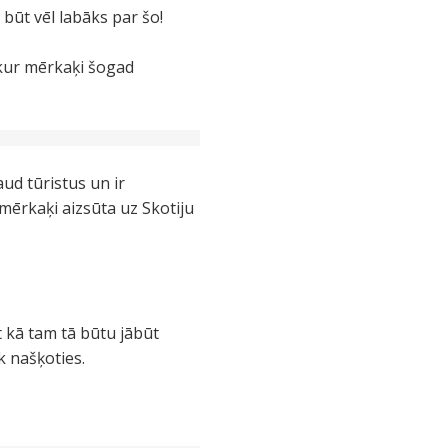
 būt vēl labāks par šo!
 ,kur mērkaķi šogad
aud tūristus un ir
mērkaķi aizsūta uz Skotiju
t kā tam tā būtu jābūt
k našķoties.