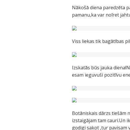
Nākošā diena paredzēta pa
pamanu,ka var noīret jaht
Viss liekas tik bagātības pil
Izskatās būs jauka diena!
esam ieguvuši pozitīvu en
Botāniskais dārzs tiešām na
izstaigājam tam cauri.Un ik
godigi sakot ,tur pavisam v