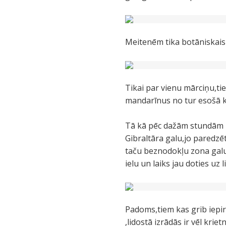
Meitenēm tika botāniskais 
Tikai par vienu mārciņu,ti
mandarīnus no tur esošā 
Tā kā pēc dažām stundām m
Gibraltāra galu,jo paredzēt
taču beznodokļu zona galu 
ielu un laiks jau doties uz l
Padoms,tiem kas grib iepirkt
,lidostā izrādās ir vēl kri