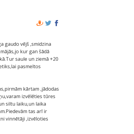
oga gaudo vējš ,smidzina
t mājās,jo kur gan šādā
rokā.Tur saule un ziemā +20
etiks,lai pasmeltos
ams,pirmām kārtam ,jādodas
ņu,varam izvēlēties tūres
 siltu laiku,un laika
m.Piedevām tas arī ir
 vinnētāji ,izvēloties