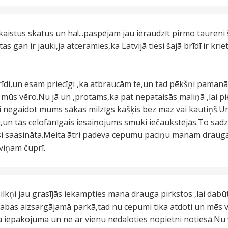
stus skatus un ha!...paspējam jau ieraudzīt pirmo taureni š
as gan ir jauki,ja atceramies,ka Latvijā tiesi šajā brīdī ir krie
īdi,un esam priecīgi ,ka atbraucām te,un tad pēkšņi pama
si mūs vēro.Nu jā un ,protams,ka pat nepataisās maliņā ,lai 
i negaidot mums sākas milzīgs kašķis bez maz vai kautiņš.U
un tās celofānīgais iesaiņojums smuki iečaukstējās.To sadz
rasi saasināta.Meita ātri padeva cepumu paciņu manam dra
viņam čuprī.
e ilkņi jau grasījās iekampties mana drauga pirkstos ,lai dab
abas aizsargājamā parkā,tad nu cepumi tika atdoti un mēs v
āna iepakojuma un ne ar vienu nedaloties nopietni notiesā.N