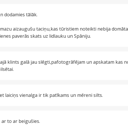
 dodamies tālāk.
 mazu aizaugušu taciņu,kas tūristiem noteikti nebija domāt
enes paverās skats uz lidlauku un Spāniju.
 šajā klints galā jau slēgti,pafotogrāfējam un apskatam kas
ilsētai.
t laiciņs vienalga ir tik patīkams un mēreni silts.
 ar to ar beigušies.