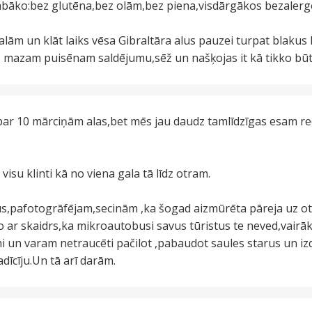
o labāko:bez glutēna,bez olām,bez piena,visdārgākos bezale
alām un klāt laiks vēsa Gibraltāra alus pauzei turpat blakus
s mazam puisēnam saldējumu,sēž un našķojas it kā tikko būtu
 par 10 mārciņām alas,bet mēs jau daudz tamlīdzīgas esam r
visu klinti kā no viena gala tā līdz otram.
s,pafotogrāfējam,secinām ,ka šogad aizmūrēta pāreja uz otr
o ar skaidrs,ka mikroautobusi savus tūristus te neved,vairāk
ni un varam netraucēti pačilot ,pabaudot saules starus un i
dīcīju.Un tā arī darām.