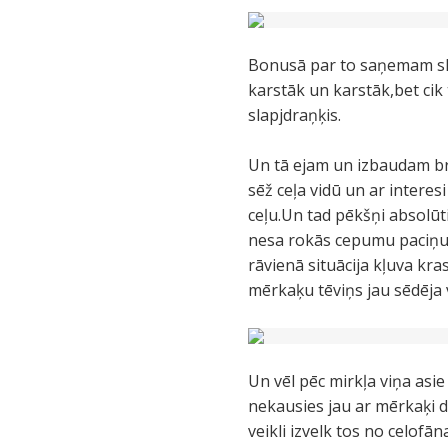
Bonusā par to saņemam skai
karstāk un karstāk,bet cik t
slapjdraņķis.
Un tā ejam un izbaudam br
sēž ceļa vidū un ar intere
ceļu.Un tad pēkšņi absolūt
nesa rokās cepumu paciņu,
rāvienā situācija kļuva k
mērkaķu tēviņs jau sēdēja 
Un vēl pēc mirkļa viņa asi
nekausies jau ar mērkaķi d
veikli izvelk tos no celof