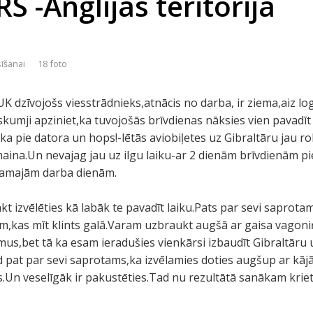
 -Anglijas teritorija
sīšanai
18 foto
UK dzīvojošs viesstrādnieks,atnācis no darba, ir ziema,aiz l
s skumji apziniet,ka tuvojošās brīvdienas nāksies vien pavadī
laika pie datora un hops!-lētās aviobiļetes uz Gibraltāru jau 
maina.Un nevajag jau uz ilgu laiku-ar 2 dienām brīvdienām pi
ākamajām darba dienām.
t izvēlēties kā labāk te pavadīt laiku.Pats par sevi saprot
m,kas mīt klints galā.Varam uzbraukt augšā ar gaisa vagoni
,bet tā ka esam ieradušies vienkārsi izbaudīt Gibraltāru un
 pat par sevi saprotams,ka izvēlamies doties augšup ar kājā
.Un veselīgāk ir pakustēties.Tad nu rezultātā sanākam krietni