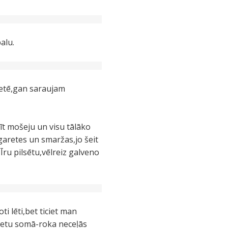
alu.
letē,gan saraujam
t mošeju un visu tālāko
igaretes un smaržas,jo šeit
ru pilsētu,vēlreiz galveno
ti lēti,bet ticiet man
 vietu somā-roka neceļās