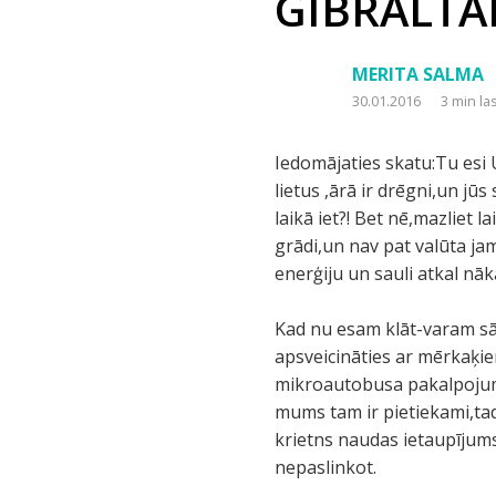
GIBRALTĀRS
MERITA SALMA
30.01.2016
3 min la
Iedomājaties skatu:Tu esi 
lietus ,ārā ir drēgni,un jū
laikā iet?! Bet nē,mazliet 
grādi,un nav pat valūta ja
enerģiju un sauli atkal n
Kad nu esam klāt-varam sāk
apsveicināties ar mērkaķie
mikroautobusa pakalpojumus
mums tam ir pietiekami,tad
krietns naudas ietaupījums
nepaslinkot.