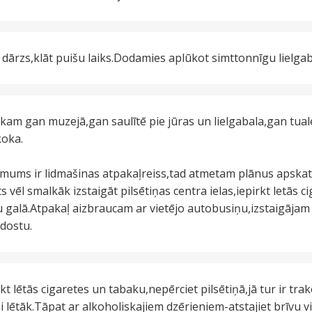
dārzs,klāt puišu laiks.Dodamies aplūkot simttonnīgu lielgab
ekam gan muzejā,gan saulītē pie jūras un lielgabala,gan tua
koka.
ums ir lidmašinas atpakaļreiss,tad atmetam plānus apskatī
s vēl smalkāk izstaigāt pilsētiņas centra ielas,iepirkt letās c
galā.Atpakaļ aizbraucam ar vietējo autobusiņu,izstaigājam Ī
idostu.
 lētās cigaretes un tabaku,nepērciet pilsētiņā,jā tur ir trako
etni lētāk.Tāpat ar alkoholiskajiem dzērieniem-atstajiet brīvu