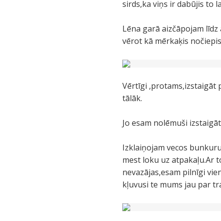
sirds,ka viņs ir dabūjis t
Lēna garā aizčāpojam līdz 
vērot kā mērkaķis nočiepi
Vērtīgi ,protams,izstaigāt
tālāk.
Jo esam nolēmuši izstaigāt 
Izklaiņojam vecos bunkuru
mest loku uz atpakaļu.Ar t
nevazājas,esam pilnīgi vie
kļuvusi te mums jau par tra