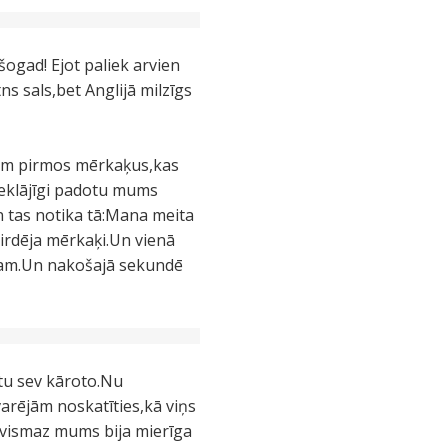
ogad! Ejot paliek arvien
tns sals,bet Anglijā milzīgs
nām pirmos mērkaķus,kas
pieklājīgi padotu mums
n tas notika tā:Mana meita
irdēja mērkaķi.Un vienā
ugam.Un nakošajā sekundē
ūtu sev kāroto.Nu
arējām noskatīties,kā viņs
u vismaz mums bija mierīga