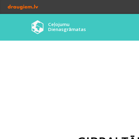
Ceļojumu
Dienasgrāmatas