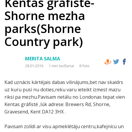
Kentas gráfiste-
Shorne mezha
parks(Shorne
Country park)
MERITA SALMA
28.01.2016
1 min lasīšanai
8 foto
Kad uznácis kártéjais dabas vilinájums,bet nav skaidrs
uz kuru pusi nu doties,reku varu ieteikt izmest mazu
riksi pa mezhu.Pavisam netálu no Londonas tepat vien
Kentas gráfisté ,lúk adrese: Brewers Rd, Shorne,
Gravesend, Kent DA12 3HX .
Pavisam zolídi ar visu apmeklétáju centru,kafejnícu un