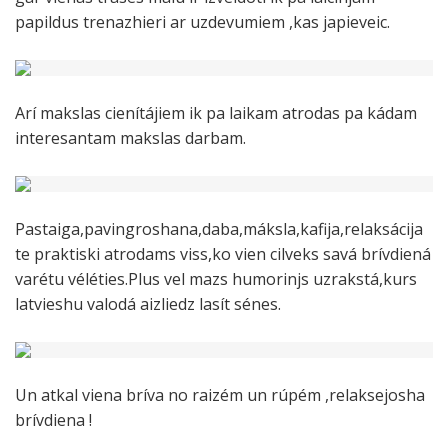
papildus trenazhieri ar uzdevumiem ,kas japieveic.
Arí makslas cienítájiem ik pa laikam atrodas pa kádam
interesantam makslas darbam.
Pastaiga,pavingroshana,daba,máksla,kafija,relaksácija
te praktiski atrodams viss,ko vien cilveks savá brívdiená
varétu véléties.Plus vel mazs humorinjs uzrakstá,kurs
latvieshu valodá aizliedz lasít sénes.
Un atkal viena bríva no raizém un rúpém ,relaksejosha
brívdiena !