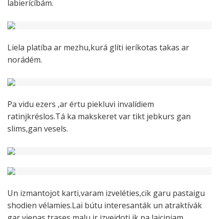
labierícíbám.
Liela platíba ar mezhu,kurá glíti ieríkotas takas ar
norádém.
Pa vidu ezers ,ar értu piekluvi invalídiem
ratinjkréslos.Tá ka makskeret var tikt jebkurs gan
slims,gan vesels.
Un izmantojot karti,varam izveléties,cik garu pastaigu
shodien vélamies.Lai bútu interesanták un atraktívák
gar vienas trases malu ir izveidoti ik pa laicinjam