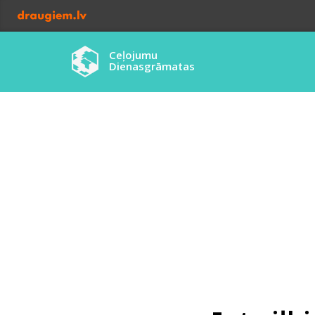
Ceļojumu
Dienasgrāmatas