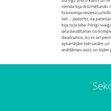
burvīgs preču klāsts un te
stenda bija drūzmēšanās. I
fizionomija neviesa uzticīb
bet .... jāatdzīst, ka patie
bija izcili laba. Pilnīgi sv
laša baudīšanas šis komplek
daudzumos, ko es arī pierād
apkartējām šķērsielām un la
iesēdāmies auto un bijām g
a
a
p
p
r
r
a
a
Seko
k
k
t
t
s
s
h
h
t
t