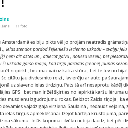
!
zins
sīšanai
11 foto
s Amsterdamā es biju pikts vēl jo projām neatradis grāmati
 .
„ Ielas stendos pārdod šejieniešu iecienīto uzkodu – svaigu jēlu 
ļķi ņem aiz astes un , atliecot galvu , notiesā veselu, bet piesardz
 labi šī uzkoda garšo maija, kad tirgū parādās greone( jaunās sezona
arēt nopirkt , bez maz vai uz katra stūra , bet te tev nu bija
o citātu jau divdesmito reizi , lavierēju ar auto pa šauraj
onā uz slaveno ielas tirdziņu. Pats tā arī nesaprotu kādēļ t
es GPS , bet man ir žēl šķirties no iepirktā karšu lēruma un
ies mūsdienu izgudrojumu rokās. Beidzot Zaicis ziņoja , ka
o devāmies vajadzīgajā virzienā. Saulaina , nedaudz vējaina
ta ielas tirgus apmeklēšanai. Izejot kārtēja krustojumā, pāri
ziņa sākumu . Ielās kopuma cilvēku nebija daudz, bet pēc d
ta kāda neredzama mistiska līnija aiz kuras izvērsusies pamat