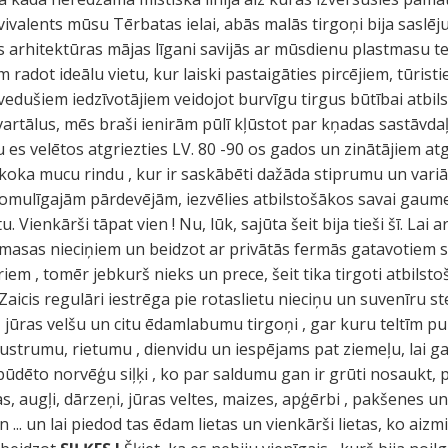
kvivalents mūsu Tērbatas ielai, abās malās tirgoņi bija saslē
ās arhitektūras mājas līgani savijās ar mūsdienu plastmasu te
em radot ideālu vietu, kur laiski pastaigāties pircējiem, tūri
vedušiem iedzīvotājiem veidojot burvīgu tirgus būtībai atbi
vartālus, mēs braši ienirām pūlī kļūstot par kņadas sastāvdaļ
lu es velētos atgriezties LV. 80 -90 os gados un zinātājiem at
 koka mucu rindu , kur ir saskābēti dažāda stiprumu un variāc
 omulīgajām pārdevējām, iezvēlies atbilstošākos savai gaum
. Vienkārši tāpat vien ! Nu, lūk, sajūta šeit bija tieši šī. Lai 
stmasas nieciņiem un beidzot ar privātās fermās gatavotiem
iem , tomēr jebkurš nieks un prece, šeit tika tirgoti atbilstoš
Zaicis regulāri iestrēga pie rotaslietu nieciņu un suvenīru s
 jūras velšu un citu ēdamlabumu tirgoņi , gar kuru teltīm pul
i austrumu, rietumu , dienvidu un iespējams pat ziemeļu, lai 
dēto norvēģu siļķi , ko par saldumu gan ir grūti nosaukt, pien
las, augļi, dārzeņi, jūras veltes, maizes, apģērbi , pakšenes u
un ... un lai piedod tas ēdam lietas un vienkārši lietas, ko ai