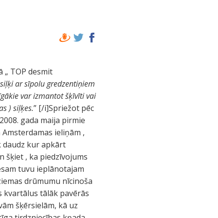
ņā „ TOP desmit
siļķi ar sīpolu gredzentiņiem
īgākie var izmantot šķīvīti vai
s ) siļķes.
” [/i]Spriežot pēc
! 2008. gada maija pirmie
am Amsterdamas ieliņām ,
ik daudz kur apkārt
 šķiet , ka piedzīvojums
 esam tuvu ieplānotajam
, ziemas drūmumu nīcinoša
s kvartālus tālāk pavērās
ivām šķērsielām, kā uz
īga tirdzniecības kņada.