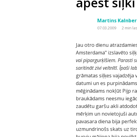
apēst siļki 
Martins Kalnber
07.03.2009
2 min la
Jau otro dienu atrazdamie
Amsterdama" izslavēto siļķi
vai pipargurķīšiem. Parasti si
saritināt zivi veltnītī. Īpaši
grāmatas siļķes vajadzēja v
datumi un es purpinādams š
mēģinādams nokļūt Pijp raj
braukādams neesmu iegādāji
zaudētu garšu akli atdodot
mērķim un novietojuši aut
pavasara diena bija perfek
uzmundrinošs skats uz tird
burvju mājiena bija novilk