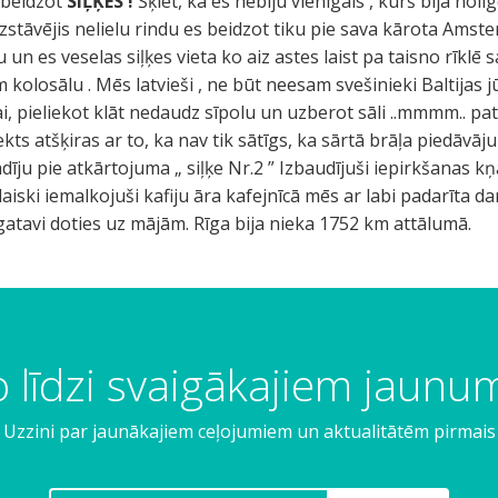
 beidzot
SIĻĶES !
Šķiet, ka es nebiju vienīgais , kurš bija noilg
zstāvējis nelielu rindu es beidzot tiku pie sava kārota Am
u un es veselas siļķes vieta ko aiz astes laist pa taisno rīklē
šam kolosālu . Mēs latvieši , ne būt neesam svešinieki Baltijas 
aigai, pieliekot klāt nedaudz sīpolu un uzberot sāli ..mmmm.. p
ts atšķiras ar to, ka nav tik sātīgs, ka sārtā brāļa piedāvā
īju pie atkārtojuma „ siļķe Nr.2 ” Izbaudījuši iepirkšanas kņ
iski iemalkojuši kafiju āra kafejnīcā mēs ar labi padarīta d
atavi doties uz mājām. Rīga bija nieka 1752 km attālumā.
 līdzi svaigākajiem jaun
Uzzini par jaunākajiem ceļojumiem un aktualitātēm pirmais