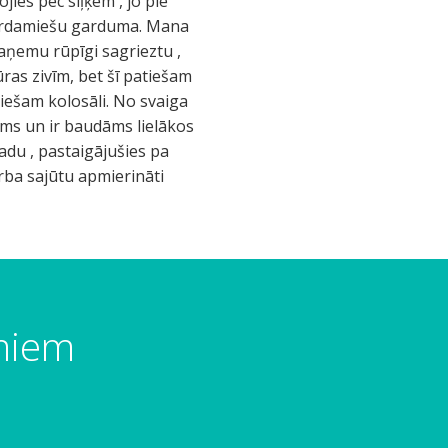
ojies pēc siļķēm , jo pie
sterdamiešu garduma. Mana
 saņemu rūpīgi sagrieztu ,
jūras zivīm, bet šī patiešam
atiešam kolosāli. No svaiga
jums un ir baudāms lielākos
adu , pastaigājušies pa
arba sajūtu apmierināti
umiem