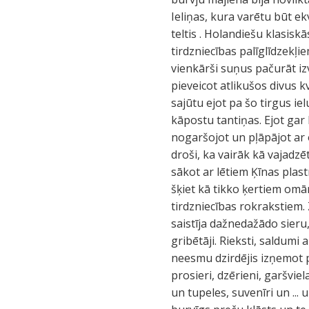
Ieliņas, kura varētu būt e
teltis . Holandiešu klasisk
tirdzniecības palīglīdzekļi
vienkārši suņus pačurāt iz
pieveicot atlikušos divus k
sajūtu ejot pa šo tirgus ie
kāpostu tantiņas. Ejot gar
nogaršojot un pļāpājot ar
droši, ka vairāk kā vajadzētu
sākot ar lētiem Ķīnas pla
šķiet kā tikko ķertiem omār
tirdzniecības rokrakstiem. 
saistīja dažnedažādo sieru,
gribētāji. Rieksti, saldum
neesmu dzirdējis izņemot pū
prosieri, dzērieni, garšvie
un tupeles, suvenīri un ... 