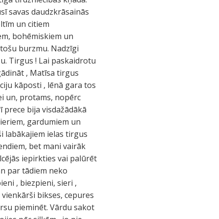
jusī savas daudzkrāsainās
ltīm un citiem
stiem, bohēmiskiem un
lstošu burzmu. Nadzīgi
u. Tirgus ! Lai paskaidrotu
gādināt , Matīsa tirgus
iju kāposti , lēnā gara tos
ei un, protams, nopērc
arī prece bija visdažādākā
 sieriem, gardumiem un
i labākajiem ielas tirgus
tendiem, bet mani vairāk
cējās iepirkties vai palūrēt
gan par tādiem neko
i , biezpieni, sieri ,
n vienkārši bikses, cepures
zmirsu pieminēt. Vārdu sakot