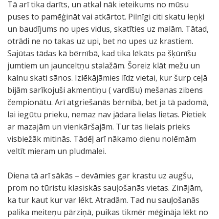
Tā arī tika darīts, un atkal nāk ieteikums no mūsu
puses to pamēģināt vai atkārtot. Pilnīgi citi skatu leņķi
un baudījums no upes vidus, skatīties uz malām. Tātad,
otrādi ne no takas uz upi, bet no upes uz krastiem.
Sajūtas tādas kā bērnībā, kad tika lēkāts pa šķūnīšu
jumtiem un jaunceltņu stalažām. Šoreiz klāt mežu un
kalnu skati sānos. Izlēkājāmies līdz vietai, kur šurp ceļā
bijām sarīkojuši akmentiņu ( vardīšu) mešanas zibens
čempionātu. Arī atgriešanās bērnībā, bet ja tā padomā,
lai iegūtu prieku, nemaz nav jādara lielas lietas. Pietiek
ar mazajām un vienkāršajām. Tur tas lielais prieks
visbiežāk mitinās. Tādēļ arī nākamo dienu nolēmām
veltīt mieram un pludmalei.
Diena tā arī sākās – devāmies gar krastu uz augšu,
prom no tūristu klasiskās sauļošanās vietas. Zinājām,
ka tur kaut kur var lēkt. Atradām. Tad nu sauļošanās
palika meiteņu pārziņā, puikas tikmēr mēģināja lēkt no