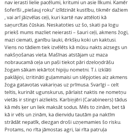
nav ierasti lielie pacēlumi, kritumi un asie līkumi. Kamēr
šoferīši „piešauj roku” izlīdzināt kustību, tikmēr dažiem
, vai arī jāizvēlas ceļi, kuri kartē nav attēloti kā
saņurcītas čūskas. Neskatoties uz šo, skati pa logu
priekš mums mazliet neierasti – šauri ceļi, akmens žogi,
mazi ciemati, ganību lauki, ērkšķu koki un kaktusi.
Viens no tādiem tiek izvēlēts kā mūsu nakts aizsegs un
nakšņošanas vieta. Mašīnas atstājam uz maza
nobraucamā ceļa un paši tiekot pāri dzeloņdrāšu
žogam sākam iekārtot hipiju nometni. T.i. izklāti
paklājiņi, izritināti guļammaisi un slēpjoties aiz akmens
žoga gatavotas vakariņas uz prīmusa. Svarīgi – celt
teltis, kurināt ugunskurus, pārlaist naktis ne nometņu
vietās ir stingri aizliekts. Karbiņjēri (Carabineers) tādus
kā mēs ķer un liek maksāt sodus. Mēs to zinām, bet tā
kā ir vēls un zinām, ka dienvidu tautām pa naktīm
strādāt nepatīk, diezgan droši uzņemamies šo risku.
Protams, no rīta jāmostas agri, lai rīta patruļa