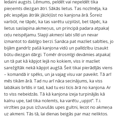
ledaini augsts. Lēmums, peldēt vai nepeldēt tika
pieņemts diezgan ātri. Sākās lietus. Tas nozīmēja, ka
pēc iespējas ātrāk jāizkļūst no kanjona ārā. Šoreiz
varbūt, ne tāpēc, ka tas varētu uzplūst, bet tāpēc, ka
lietus saslapina akmeņus, un principā padara atpakaļ
ceļu neispējamu. Slapji akmeņi labi slīd un nevar
izmantot to dabīgo berzi. Sanāca pat mazliet sabīties, jo
bijām gandrīz pašā kanjona vidū un palīdzību izsaukt
būtu diezgan dārgi. Tomēr drosmīgi devāmies atpakaļ
un tā pat kā kāpjot lejā no kokiem, viss ir mazliet
sarežģītāk nekā kāpjot augšā. Šeit tikai pierādījās viens
– komandā ir spēks, un ja vajag visu var paveikt. Tā arī
mēs tikām ārā. Tad nu arī nāca secinājums, ka viss
labākais brīdis ir tad, kad tu esi ticis ārā no kanjona. Ar
to viss nebeidzās. Tā kā kanjona izeja turpinājās kā
kalnu upe, tad tika nolemts, ka varētu „upjot”. T.i.
virzīties pa pus izžuvušās upes gultni, lecot no akmeņa
uz akmeni. Tās tā, lai dienas beigās par maz neliktos.