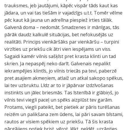
trauksmes, jeb jautājumi, kāpēc vispār tāds kaut kas
jādara, un vai tas tiešām ir vajadzīgs u.t.t. Tomēr vēlme
pēc kaut kā jauna un adrelīna piespiež irties tālāk.
Galvenā doma – nedomāt. Smadzenes ir mānīgas, tās
pārāk daudz kalkulē situācijas, bet nefokusējās uz
realitāti. Princips vienkāršāks par vienkāršu – turpini
virzīties uz priekšu cik ātri vien iespējams un viss.
Sagaidi kamēr vilnis sašķīst pret krasta klinti un tad
skrien. Ja nepaspēj neko darīt. Galvenais nepalikt
iekrampējies klintīs, jo vilnis triecās pa tevi, paberzē
pret asajiem akmeņiem, atlaiž un atkal sakopo spēkus,
lai tev uzbruktu. Līdz ar to ir jāpārvar izdzīvošanas
instinkts un jālec briesmās. Tas īstenībā ir glābiņš, jo
vilnis tevi viegli paceļ un spēks aizplūst tev garām.
Protams, viegli pateikt, bet pietiek ar pāris turēšanas
reizēm un palikšana zem ūdens, lai pāri savam bīstami,
rautos ar visiem spēkiem uz priekšu. Tā šis krasta
pārgājiens notiek brist, vērot, lēkt, peldēt, uzrāpties,