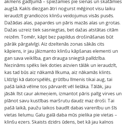
akmens gadījumā – spiežamies pie sienas un skatāmies
augšā. Kakls diezgan ātri nogurst mēģinot visu laiku
ieraudzīt grandiozos klinšu veidojumus visās pusēs.
Dažādas alas, papardes un pāris mazās alas un grotas.
Dažas uzreiz tiek sasniegtas, bet dažas atstātas citām
reizēm. Tomēr, kāpt bez papildus drošināšanas būt
pārāk pārgalvīgi. Aiz dzeltenās zonas sākās cits
kāpiens, ir jau jāizmanto klinšu kāpšanas elementi un
gan sava veiklība, gan drauga sniegtā palīdzība.
Nezināms spēks liek doties aizvien tālāk un ieraudzīt,
kas tad būs aiz nākamā līkuma, aiz nākamās klints.
Līdzīgi kā datorspēlēs, grūtību līmenis tikai aug, tai
pašā laikā vēlme tos pārvarēt vēl lielāka. Tālāk, jau
jāsāk līst caur akmeņiem, izmantot pāris palīg virves un
plānot savu kustības maršrutu daudz maz droši. Tai
pašā laikā, paužu laikos baudīt dabas varenību un šīs
vietas lielumu. Galu galā daba mūs pielika pie vietas –
klinšu ezers. Skaists dzidrs ūdens, bet kā jau kalnos