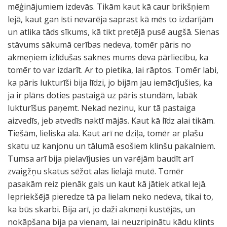
mēģinājumiem izdevās. Tikām kaut kā caur brikšņiem
lejā, kaut gan īsti nevarēja saprast kā mēs to izdarījām
un atlika tāds sīkums, kā tikt pretējā pusē augšā. Sienas
stāvums sākumā cerības nedeva, tomēr pāris no
akmeņiem izlīdušas saknes mums deva pārliecību, ka
tomēr to var izdarīt. Ar to pietika, lai rāptos. Tomēr labi,
ka pāris lukturīši bija līdzi, jo bijām jau iemācījušies, ka
ja ir plāns doties pastaigā uz pāris stundām, labāk
lukturīšus paņemt. Nekad nezinu, kur tā pastaiga
aizvedīs, jeb atvedīs naktī mājās. Kaut kā līdz alai tikām.
Tiešām, lieliska ala. Kaut arī ne dziļa, tomēr ar plašu
skatu uz kanjonu un tālumā esošiem klinšu pakalniem.
Tumsa arī bija pielavījusies un varējām baudīt arī
zvaigžņu skatus sēžot alas lielajā mutē. Tomēr
pasakām reiz pienāk gals un kaut kā jātiek atkal lejā.
Iepriekšējā pieredze tā pa lielam neko nedeva, tikai to,
ka būs skarbi. Bija arī, jo daži akmeņi kustējās, un
nokāpšana bija pa vienam, lai neuzripinātu kādu klints