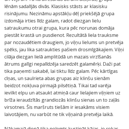
lēnām sadalījās divās. Klasisks stāsts ar klasisku
risinājumu. Nezināmu apstākļu dēļ priekšējā grupa
izdomāja irties līdz galam, radot diezgan lielu
satraukumu otrai grupa, kura pēc norunas domāja
piestāt krastā un pusdienot. Rezultātā liela trauksme
par nozaudētiem draugiem, jo viļņu lielums un pretvēja
spēks, jau lika satraukties pašiem drosmīgākajiem. Viļņi
cilāja diezgan lielā amplitūdā un mazais virzīšanās
ātrums galīgi nepalīdzēja saredzēt galamērķi. Daži pat
tika paņemti sakabē, lai tiktu līdz galam. Pēc kārtīgas
cīņas, un saulrieta abas grupas aiz klinšu sienām
beidzot nokļuva pirmajā pilsētiņā. Tikai tad varēja
ievilkt elpu un atsaukt atmiņā caur lielajiem viļņiem uz
brīža ieraudzītās grandiozās klinšu sienas un to zaļās
virsotnes. Šis maršruts tiešām ir iesakāms visiem
laivotājiem, nu varbūt ne tik viļņainā pretvēja laikā.
Nākamajā dienā tika nolemts kustināt kājas, jo rokas