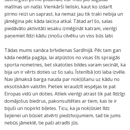
mašīnas un našķi. Vienkārši lieliski, kaut ko izdarīt
pirmo reizi un saprast, ka nemaz jau tik traki nebija un
jāmēģina pēc kāda laiciņa atkal. Tātad arī šo, salas
piedāvāto aktivitāti iesaku izmēģināt katram, vienīgi
paņemiet līdzi kādu zinošu cilvēku un viss būs labi.
Tādas mums sanāca brīvdienas Sardīnijā. Pēc tam gan
kāda nedēļa pagāja, lai atpūstos no visas šīs spraigās
sporta nometnes, bet skatoties bildes varam secināt, ka
bija un ir vērts doties uz šo salu. Īstenībā ļoti laba izvēle.
Nav jāmaksā barga nauda par nokļūšanu uz kādu no
eksotiskām valstīm. Pietiek ieraudzīt iespējas te pat
Eiropas vidū un doties. Atliek vienīgi atrast tik pat līdzīgi
domājošus biedrus, pakonsultēties ar tiem, kas te ir
bijuši un nopirkt biļetes. Ticu, ka ja nokļūsiet līdz
šejienei un būsiet atvērti piedzīvojumiem, tad tie jums
nebūs jāmeklē, tie paši atradīs jūs.