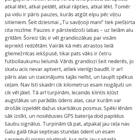
atkal lēkt, atkal peldēt, atkal rāpties, atkal lēkt. Tomēr
pa vidu ir pāris pauzes, kurās atgūt elpu pēc viļņu
sitieniem. Šeit dziesmai „Tu saviļņoji mani” tiek piešķirta
cita nozīme. Pauzes ir pārsteidzoši labas – uz lielām alu
grīdām. Šoreiz tās ir vēl grandiozākas par visām
iepriekš redzētām. Vairāk kā mēs atrastos lielā
gliemežnīcas iekšpusē, tikai pats vāks ir četru
futbollaukumu lielumā. Vārds grandiozi šeit nederēs, jo
skatu acis nevar aptvert, atliek vienīgi baudīt. Ir arī
pāris alas un izaicinājums tajās nelīst, un taupīt spēkus
ceļam. Nav īsti skaidri cik kilometrus esam nogājuši un
cik vēl jāiet. Tā arī turpinām, lecamās klintis kļūst
augstākas un parādās ūdens alas, caur kurām var
drošāk izpeldēt dažus skarbākus posmus. Spēki lēnām
sāk izsīkt, un nosēdusies GPS baterija dod papildus
šaubu signālus. Turpinām tā pat, atpakaļ jau ceļa nav.
Galu galā tikai septiņas stundas ūdenī un esam
sasnieguši pirmo pludmali, kur mūs jau sagaida