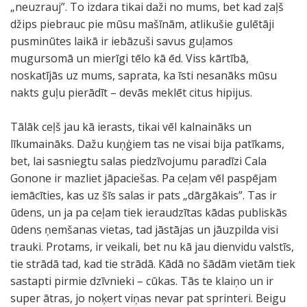
„neuzrauj”. To izdara tikai daži no mums, bet kad zaļš
džips piebrauc pie mūsu mašīnām, atlikušie gulētāji
pusminūtes laikā ir iebāzuši savus guļamos
mugursomā un mierīgi tēlo kā ēd. Viss kārtībā,
noskatījās uz mums, saprata, ka īsti nesanāks mūsu
nakts guļu pierādīt – devās meklēt citus hipijus.
Tālāk ceļš jau kā ierasts, tikai vēl kalnaināks un
līkumaināks. Dažu kuņģiem tas ne visai bija patīkams,
bet, lai sasniegtu salas piedzīvojumu paradīzi Cala
Gonone ir mazliet jāpaciešas. Pa ceļam vēl paspējam
iemācīties, kas uz šīs salas ir pats „dārgākais”. Tas ir
ūdens, un ja pa ceļam tiek ieraudzītas kādas publiskās
ūdens ņemšanas vietas, tad jāstājas un jāuzpilda visi
trauki. Protams, ir veikali, bet nu kā jau dienvidu valstīs,
tie strādā tad, kad tie strādā. Kādā no šādām vietām tiek
sastapti pirmie dzīvnieki – cūkas. Tās te klaiņo un ir
super ātras, jo noķert viņas nevar pat sprinteri. Beigu