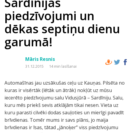
Sardīnijas
piedzīvojumi un
dēkas septiņu dienu
garumā!
Māris Resnis
31.12.2015
14 min lasīšanai
Automašīnas jau uzsākušas ceļu uz Kauņas. Pilsēta no
kuras ir visērtāk (lētāk un ātrāk) nokļūt uz mūsu
iecerēto piedzīvojumu salu Vidusjūrā – Sardīniju. Salu,
kuru mēs priekš sevis atklājām tikai nesen. Vieta uz
kuru parasti cilvēki dodas sauļoties un mierīgi pavadīt
brīvdienas. Tomēr mums ir savs plāns, jo maija
brīvdienas ir īsas, tātad „jānoķer” viss piedzīvojumu