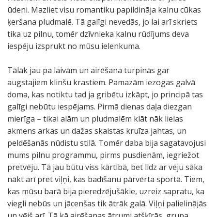
ūdeni. Mazliet visu romantiku papildināja kalnu cūkas
ķeršana pludmalē. Tā galīgi nevedās, jo lai arī skriets
tika uz pilnu, tomēr dzīvnieka kalnu rūdījums deva
iespēju izsprukt no mūsu ielenkuma.
Tālāk jau pa laivām un airēšana turpinās gar
augstajiem klinšu krastiem. Pamazām iezogas galvā
doma, kas notiktu tad ja gribētu izkāpt, jo principā tas
galīgi nebūtu iespējams. Pirmā dienas daļa diezgan
mierīga – tikai alām un pludmalēm klāt nāk lielas
akmens arkas un dažas skaistas kruīza jahtas, un
peldēšanās nūdistu stilā. Tomēr daba bija sagatavojusi
mums pilnu programmu, pirms pusdienām, iegriežot
pretvēju. Tā jau būtu viss kārtībā, bet līdz ar vēju sāka
nākt arī pret viļņi, kas badīšanu pārvērta sportā. Tiem,
kas mūsu barā bija pieredzējušākie, uzreiz sapratu, ka
viegli nebūs un jācenšas tik ātrāk galā. Viļņi palielinājās
un vējš arī. Tā kā airēšanas ātrumi atšķīrās, grupa