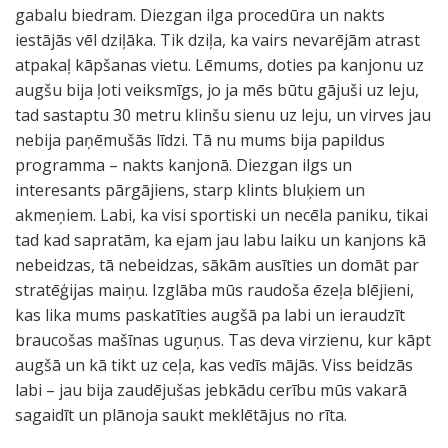
gabalu biedram. Diezgan ilga procedūra un nakts
iestājās vēl dziļāka. Tik dziļa, ka vairs nevarējām atrast
atpakaļ kāpšanas vietu. Lēmums, doties pa kanjonu uz
augšu bija ļoti veiksmīgs, jo ja mēs būtu gājuši uz leju,
tad sastaptu 30 metru klinšu sienu uz leju, un virves jau
nebija paņēmušās līdzi. Tā nu mums bija papildus
programma – nakts kanjonā. Diezgan ilgs un
interesants pārgājiens, starp klints bluķiem un
akmeņiem. Labi, ka visi sportiski un necēla paniku, tikai
tad kad sapratām, ka ejam jau labu laiku un kanjons kā
nebeidzas, tā nebeidzas, sākām ausīties un domāt par
stratēģijas maiņu. Izglāba mūs raudoša ēzeļa blējieni,
kas lika mums paskatīties augšā pa labi un ieraudzīt
braucošas mašīnas uguņus. Tas deva virzienu, kur kāpt
augšā un kā tikt uz ceļa, kas vedīs mājās. Viss beidzās
labi – jau bija zaudējušas jebkādu cerību mūs vakarā
sagaidīt un plānoja saukt meklētājus no rīta.