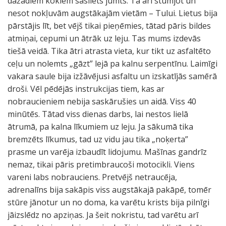
dažādiem kokiem sasliets jumts. Tā arī stumjot un
nesot nokļuvām augstākajām vietām – Tului. Lietus bija
pārstājis līt, bet vējš tikai pieņēmies, tātad pāris bildes
atmiņai, cepumi un ātrāk uz leju. Tas mums izdevās
tiešā veidā. Tika ātri atrasta vieta, kur tikt uz asfaltēto
ceļu un nolemts „gāzt” lejā pa kalnu serpentīnu. Laimīgi
vakara saule bija izžāvējusi asfaltu un izskatījās samērā
droši. Vēl pēdējās instrukcijas tiem, kas ar
nobraucieniem nebija saskārušies un aidā. Viss 40
minūtēs. Tātad viss dienas darbs, lai nestos lielā
ātrumā, pa kalna līkumiem uz leju. Ja sākumā tika
bremzēts līkumus, tad uz vidu jau tika „noķerta”
prasme un varēja izbaudīt lidojumu. Mašīnas gandrīz
nemaz, tikai pāris pretimbraucoši motocikli. Viens
vareni labs nobrauciens. Pretvējš netraucēja,
adrenalīns bija sakāpis viss augstākajā pakāpē, tomēr
stūre jānotur un no doma, ka varētu krists bija pilnīgi
jāizslēdz no apziņas. Ja šeit nokristu, tad varētu arī