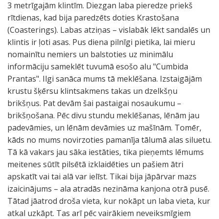
3 metrīgajām klintīm. Diezgan laba pieredze priekš
rītdienas, kad bija paredzēts doties Krastošana
(Coasterings). Labas atziņas – vislabāk lēkt sandalēs un
klintis ir ļoti asas. Pus diena pilnīgi pietika, lai mieru
nomainītu nemiers un balstoties uz minimālu
informāciju sameklēt tuvumā esošo alu "Cumbida
Prantas". Ilgi sanāca mums tā meklēšana. Izstaigājām
krustu šķērsu klintsakmens takas un dzelkšņu
brikšņus. Pat devām šai pastaigai nosaukumu –
brikšņošana. Pēc divu stundu meklēšanas, lēnām jau
padevāmies, un lēnām devāmies uz mašīnām. Tomēr,
kāds no mums novirzoties pamanīja tālumā alas siluetu.
Tā kā vakars jau sāka iestāties, tika pieņemts lēmums
meitenes sūtīt pilsētā izklaidēties un pašiem ātri
apskatīt vai tai alā var ielīst. Tikai bija jāpārvar mazs
izaicinājums – ala atradās nezināma kanjona otrā pusē.
Tātad jāatrod droša vieta, kur nokāpt un laba vieta, kur
atkal uzkāpt. Tas arī pēc vairākiem neveiksmīgiem