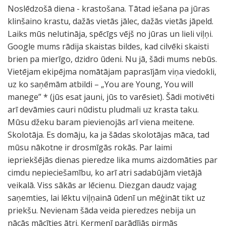
Noslēdzošā diena - krastošana. Tātad iešana pa jūras
klinšaino krastu, dažās vietās jālec, dažās vietās jāpeld.
Laiks mūs nelutināja, spēcīgs vējš no jūras un lieli viļņi.
Google mums rādija skaistas bildes, kad cilvēki skaisti
brien pa mierīgo, dzidro ūdeni. Nu jā, šādi mums nebūs.
Vietējam ekipējma nomātājam paprasījām viņa viedokli,
uz ko saņēmām atbildi – „You are Young, You will
manege” * (jūs esat jauni, jūs to varēsiet). Šādi motivēti
arī devāmies cauri nūdistu pludmali uz krasta taku.
Mūsu džeku baram pievienojās arī viena meitene.
Skolotāja. Es domāju, ka ja šādas skolotājas māca, tad
mūsu nākotne ir drosmīgās rokās. Par laimi
iepriekšējās dienas pieredze lika mums aizdomāties par
cimdu nepieciešamību, ko arī atri sadabūjām vietājā
veikalā. Viss sākās ar lēcienu. Diezgan daudz vajag
saņemties, lai lēktu viļņainā ūdenī un mēģināt tikt uz
priekšu. Nevienam šāda veida pieredzes nebija un
nācās mācīties ātri. Ķermenī parādījās pirmās