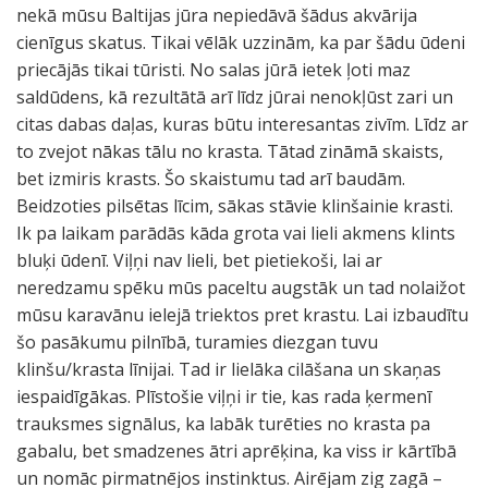
nekā mūsu Baltijas jūra nepiedāvā šādus akvārija
cienīgus skatus. Tikai vēlāk uzzinām, ka par šādu ūdeni
priecājās tikai tūristi. No salas jūrā ietek ļoti maz
saldūdens, kā rezultātā arī līdz jūrai nenokļūst zari un
citas dabas daļas, kuras būtu interesantas zivīm. Līdz ar
to zvejot nākas tālu no krasta. Tātad zināmā skaists,
bet izmiris krasts. Šo skaistumu tad arī baudām.
Beidzoties pilsētas līcim, sākas stāvie klinšainie krasti.
Ik pa laikam parādās kāda grota vai lieli akmens klints
bluķi ūdenī. Viļņi nav lieli, bet pietiekoši, lai ar
neredzamu spēku mūs paceltu augstāk un tad nolaižot
mūsu karavānu ielejā triektos pret krastu. Lai izbaudītu
šo pasākumu pilnībā, turamies diezgan tuvu
klinšu/krasta līnijai. Tad ir lielāka cilāšana un skaņas
iespaidīgākas. Plīstošie viļņi ir tie, kas rada ķermenī
trauksmes signālus, ka labāk turēties no krasta pa
gabalu, bet smadzenes ātri aprēķina, ka viss ir kārtībā
un nomāc pirmatnējos instinktus. Airējam zig zagā –