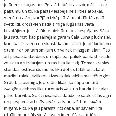
jo ūdens skaņas noslēgtajā telpā lika aizdomāties par
paisumu un to, ka pastāv iespēja neizirties atpakaļ.
Vienā no alām, varējām izkāpt ārā un atklāt tās galā
svētbildi, droši vien kāda zīmīga lūgšanās vieta
laivotājiem, jo citādāk te piekļūt nebija iespējams. Sāka
jau satumst, kad paairējām garām Cala Luna pludmalei,
kur skaitās viena no skaistākajām Itālijā. Jo atšķirībā no
citām ir ar baltām smiltīm un vairāk milzīgām alām. Tās
arī piesaista daudzus un tajās pat paliek pa nakti (gadu
vēlāk tā arī izdarījām un tas bija lieliski). Tomēr krēslas
stundas iestāšanās mums lika doties tālāk un izkāpt
mazliet tālāk. Ievilkām laivas dziļāk iekšzemes džungļos.
Grūti bija aizmigt. Joprojām likās, ka šūpo un tīrā
zvaigžņu debess lika turēt acis vaļā un baudīt šīs salas
pilno burvību. Gulēt nesanāca daudz, jo saule cēlās agri
un piespieda arī mūs atvērt acis un izlīst no savām
migām. Rīts, kā jau parasts rīts dabā, ar saviem rīta
rituāliem un sāls vietā eksperimentēšana ar jūras