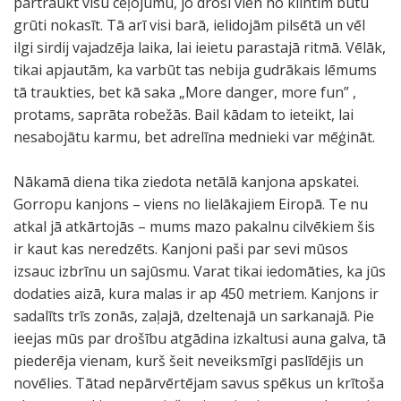
pārtraukt visu ceļojumu, jo droši vien no klintīm būtu
grūti nokasīt. Tā arī visi barā, ielidojām pilsētā un vēl
ilgi sirdij vajadzēja laika, lai ieietu parastajā ritmā. Vēlāk,
tikai apjautām, ka varbūt tas nebija gudrākais lēmums
tā traukties, bet kā saka „More danger, more fun” ,
protams, saprāta robežās. Bail kādam to ieteikt, lai
nesabojātu karmu, bet adrelīna mednieki var mēģināt.
Nākamā diena tika ziedota netālā kanjona apskatei.
Gorropu kanjons – viens no lielākajiem Eiropā. Te nu
atkal jā atkārtojās – mums mazo pakalnu cilvēkiem šis
ir kaut kas neredzēts. Kanjoni paši par sevi mūsos
izsauc izbrīnu un sajūsmu. Varat tikai iedomāties, ka jūs
dodaties aizā, kura malas ir ap 450 metriem. Kanjons ir
sadalīts trīs zonās, zaļajā, dzeltenajā un sarkanajā. Pie
ieejas mūs par drošību atgādina izkaltusi auna galva, tā
piederēja vienam, kurš šeit neveiksmīgi paslīdējis un
novēlies. Tātad nepārvērtējam savus spēkus un krītoša