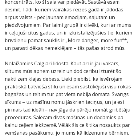
koncentrāts, ko šī sala var piedāvāt. Sastāvā esam
desmit. Tādi, kuriem vairākas reizes gadā ir jādodas
ārpus valsts - pēc jaunām emocijām, sajūtām un
piedzīvojumiem. Par laimi grupā ir cilvēki, kuri ar mums
ir ceļojuši citus gadus, un ir izkristalizējušies tie, kuriem
brīvdienu pamat sauklis ir „More danger, more fun”*,
un parasti dēkas nemeklējam – tās pašas atrod mūs.
Nolaižamies Calgiari lidostā. Kaut arī ir jau vakars,
siltums mūs apņem uzreiz un dod cerību izturēt šo
nakti zem klajas debess. Lieki piebilst, ka ievērojam
praktiskā Latvieša stilu un esam sastūķējuši visu rokas
bagāžās un teltīm tur pat vieta nebija domāta. Svarīgs
sīkums – uz mašīnu nomu jāskrien teciņus, un ja esi
pirmais tad ideāli – nav jāgaida pārējo nomāt gribētāju
procedūras. Salecam divās mašīnās un dodamies pa
kalnu ceļiem iekšzemē. Vēlāk šis ceļš tika nosaukts par
vemšanas pasākumu, jo mums kā līdzenuma bērniem,