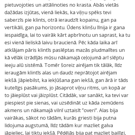
pietuvojoties un attālinoties no krasta. Abās vietās
dažādas izjūtas, vienā liekās, ka viļņu spēks tevi
saberzīs pie klints, otrā ieraudzīt kopainu, gan pa
vertikāli, gan pa horizontu. Ūdens klinšu līnija ir gana
iespaidīga, lai to vairāk kārt apbrīnotu un saprast, ka tu
esi vienā lieliskā laivu braucienā. Pēc kāda laika arī
atklājam pāris klintīs paslēptas mazās pludmalītes un
kā vēlāk izrādījās mūsu nākamajā ceļojumā arī slēptu
ieeju alū sistēmā. Tomēr šoreiz airējam tik tālāk, līdz
ieraugām klintīs alas un daudz neprātojot airējam
iekšā. Jāpiebilst, ka iekļūšana gan iekšā, gan ārā ir tāds
kutelīgs pasākums, jo jāsaprot viļņu ritms, un kopā ar
to jāieplūst vai jāizplūst. Citādāk, var sanākt, ka tevi var
piespiest pie sienas, vai uzsēdināt uz kāda zemūdens
akmens un nākamajā vilnī uztaisīt ”overi”. Alas bija
vairākas, sākot no tādām, kurās griesti bija putna
lidojuma augstumā, līdz tādām kur mazliet galva
jāpieliec, lai tiktu iekšā. Pēdējās bija pat mazliet bailīgi,