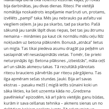
bija darbinātas, jau divas dienas. Riteņi. Pie vietējā
nomātāja noskaidrots iespējamie maršruti un, protams,
izvēlēts „pampī” taka. Mēs jau nebrauks pa asfaltu vai
viegliem ceļiem. Ja jau pa skarbo, tad pa skarbo. Pašā
sākumā jau sanāk lāpīt divas riepas, bet tas jau ātrumu
nemaina – mināmies pa kaut cik normālu mālu ceļu līdz
nokļuvām uz betona plāksnēm. Bonusā „atnāca” lietus
un migla. Tas tikai piedeva asumu dragāt pa peļķēm un
saslapināt vēl nesaslapinātās vietas. Tomēr, šie prieki
neturpinājās ilgi. Betona plāksnes „izbeidzās”, māla ceļš
arī un sākās akmeņu takas. Tā rezultātā plānotais
riteņu brauciens pārvērtās par riteņu pārgājienu. Tas
ilga apmēram sešas stundas. Jauki. Bija arī savas
ekstras – pasaku mežš ( miglā ietīts sūnaini koki un
sāka likties, ka šeit uzņemta kāda no „Gredzena
pavēlnieka” epizodēm, kā arī pāris vietējās ganu būdas,
kurām ir sava celšanas tehnika – akmens sienas un no