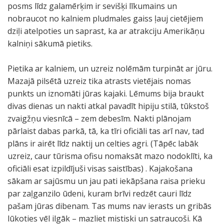
posms līdz galamērķim ir sevišķi līkumains un
nobraucot no kalniem pludmales gaiss ļauj cietējiem
dziļi atelpoties un saprast, ka ar atrakciju Amerikāņu
kalniņi sākumā pietiks.
Pietika ar kalniem, un uzreiz nolēmām turpināt ar jūru.
Mazajā pilsētā uzreiz tika atrasts vietējais nomas
punkts un iznomāti jūras kajaki. Lēmums bija braukt
divas dienas un nakti atkal pavadīt hipiju stilā, tūkstoš
zvaigžņu viesnīcā – zem debesīm. Nakti plānojam
pārlaist dabas parkā, tā, ka tīri oficiāli tas arī nav, tad
plāns ir airēt līdz naktij un celties agri. (Tāpēc labāk
uzreiz, caur tūrisma ofisu nomaksāt mazo nodoklīti, ka
oficiāli esat izpildījuši visas saistības) . Kajakošana
sākam ar sajūsmu un jau pati iekāpšana raisa prieku
par zaļganzilo ūdeni, kuram brīvi redzēt cauri līdz
pašam jūras dibenam. Tas mums nav ierasts un gribās
lūkoties vēl ilgāk – mazliet mistiski un satraucoši. Kā