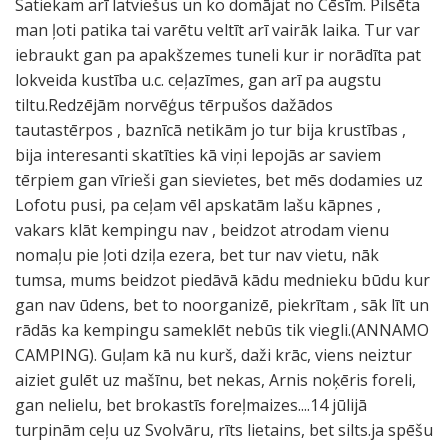
Satiekam arī latviešus un ko domājat no Cēsīm. Pilsēta
man ļoti patika tai varētu veltīt arī vairāk laika. Tur var
iebraukt gan pa apakšzemes tuneli kur ir norādīta pat
lokveida kustība u.c. ceļazīmes, gan arī pa augstu
tiltu.Redzējām norvēģus tērpušos dažādos
tautastērpos , baznīcā netikām jo tur bija krustības ,
bija interesanti skatīties kā viņi lepojās ar saviem
tērpiem gan vīrieši gan sievietes, bet mēs dodamies uz
Lofotu pusi, pa ceļam vēl apskatām lašu kāpnes ,
vakars klāt kempingu nav , beidzot atrodam vienu
nomaļu pie ļoti dziļa ezera, bet tur nav vietu, nāk
tumsa, mums beidzot piedāvā kādu mednieku būdu kur
gan nav ūdens, bet to noorganizē, piekrītam , sāk līt un
rādās ka kempingu sameklēt nebūs tik viegli.(ANNAMO
CAMPING). Guļam kā nu kurš, daži krāc, viens neiztur
aiziet gulēt uz mašīnu, bet nekas, Arnis noķēris foreli,
gan nelielu, bet brokastīs foreļmaizes....14 jūlijā
turpinām ceļu uz Svolvāru, rīts lietains, bet silts.ja spēšu