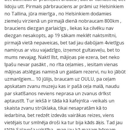
lidoju utt. Pirmais pārbrauciens ar prāmi uz Helsinkiem
no Tallina, jūra mierīga , no Helsinkiem dodamies
ziemeļu virzienā un pirmajā dienā nobraucam 800km ,
brauciens diezgan garlaicīgs , liekas ka cilvēku nav
diezgan nesakopts, ap 19 sākam meklēt naktsmītni,
pirmajā vietā nepaveicas, bet tad jau dabūjam 4vietīgus
namiņus ar visu vajadzīgo, izņemot gultasveļu, bet to
mums nevajag. Naktī līst, mājiņas pie ezera, bet neko
īpašu nevar pasākt , no rīta ceļamies , iesitam vienas
mājiņas atslēgas namiņā un gaidam rezervi, nu ko jābūt
uzmanīgiem.... 10 jūlijs, braucam uz OULU, pa ceļam
apskatam zvanu muzeju kas ir pašā ceļa malā, naudu
par skatīšanos neviens neprasa un zvanus drīkst
aptaustīt. Tur iekšā ir tāda kā kafejnīca –veikals un
skaista zvanu strūklaka, tikai nesapratām kā to
iedarbina, bet redzēt izdevās vairākas reizes, viens
vietējais tur smīnēja droši ka tur bija kāds āķis. Tad jau
tālāk Salaveča valstība , man jau kā mazam bērnam