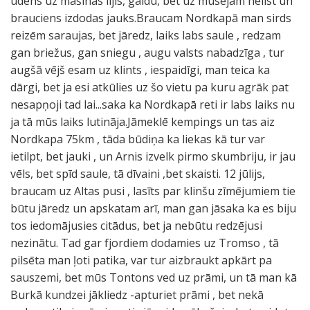
ūdens uz mašīnas lijis, gaidu, bet uz mūsējām nelīst un
brauciens izdodas jauks.Braucam Nordkapā man sirds
reizēm saraujas, bet jāredz, laiks labs saule , redzam
gan briežus, gan sniegu , augu valsts nabadzīga , tur
augšā vējš esam uz klints , iespaidīgi, man teica ka
dārgi, bet ja esi atkūlies uz šo vietu pa kuru agrāk pat
nesapņoji tad lai...saka ka Nordkapā reti ir labs laiks nu
ja tā mūs laiks lutināja.Jāmeklē kempings un tas aiz
Nordkapa 75km , tāda būdiņa ka liekas kā tur var
ietilpt, bet jauki , un Arnis izvelk pirmo skumbriju, ir jau
vēls, bet spīd saule, tā dīvaini ,bet skaisti. 12 jūlijs,
braucam uz Altas pusi , lasīts par klinšu zīmējumiem tie
būtu jāredz un apskatam arī, man gan jāsaka ka es biju
tos iedomājusies citādus, bet ja nebūtu redzējusi
nezinātu. Tad gar fjordiem dodamies uz Tromso , tā
pilsēta man ļoti patika, var tur aizbraukt apkārt pa
sauszemi, bet mūs Tontons ved uz prāmi, un tā man kā
Burkā kundzei jākliedz -apturiet prāmi , bet nekā