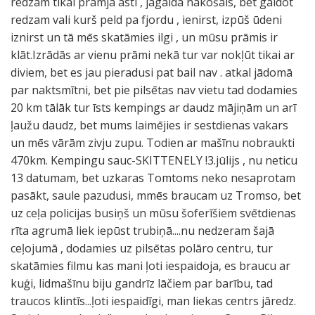
redzam tikai prāmja asti , jāgaida nākošais, bet gaidot
redzam vali kurš peld pa fjordu , ienirst, izpūš ūdeni
iznirst un tā mēs skatāmies ilgi , un mūsu prāmis ir
klāt.Izrādās ar vienu prāmi nekā tur var nokļūt tikai ar
diviem, bet es jau pieradusi pat bail nav . atkal jādomā
par naktsmītni, bet pie pilsētas nav vietu tad dodamies
20 km tālāk tur īsts kempings ar daudz mājiņām un arī
ļaužu daudz, bet mums laimējies ir sestdienas vakars
un mēs vārām zivju zupu. Todien ar mašīnu nobraukti
470km. Kempingu sauc-SKITTENELY !3.jūlijs , nu neticu
13 datumam, bet uzkaras Tomtoms neko nesaprotam
pasākt, saule pazudusi, mmēs braucam uz Tromso, bet
uz ceļa policijas busiņš un mūsu šoferīšiem svētdienas
rīta agrumā liek iepūst trubiņā....nu nedzeram šajā
ceļojumā , dodamies uz pilsētas polāro centru, tur
skatāmies filmu kas mani ļoti iespaidoja, es braucu ar
kuģi, lidmašīnu biju gandrīz lāčiem par barību, tad
traucos klintīs...ļoti iespaidīgi, man liekas centrs jāredz.