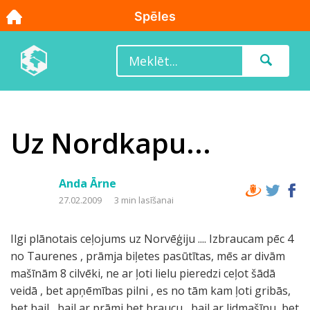
Uz Nordkapu...
Anda Ārne
27.02.2009
3 min lasīšanai
Ilgi plānotais ceļojums uz Norvēģiju .... Izbraucam pēc 4
no Taurenes , prāmja biļetes pasūtītas, mēs ar divām
mašīnām 8 cilvēki, ne ar ļoti lielu pieredzi ceļot šādā
veidā , bet apņēmības pilni , es no tām kam ļoti gribās,
bet bail....bail ar prāmi,bet braucu , bail ar lidmašīnu, bet