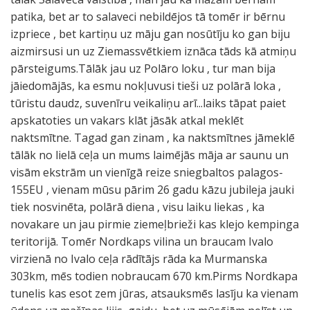
patika, bet ar to salaveci nebildējos tā tomēr ir bērnu
izpriece , bet kartiņu uz māju gan nosūtīju ko gan biju
aizmirsusi un uz Ziemassvētkiem iznāca tāds kā atmiņu
pārsteigums.Tālāk jau uz Polāro loku , tur man bija
jāiedomājās, ka esmu nokļuvusi tieši uz polārā loka ,
tūristu daudz, suvenīru veikaliņu arī...laiks tāpat paiet
apskatoties un vakars klāt jāsāk atkal meklēt
naktsmītne. Tagad gan zinam , ka naktsmītnes jāmeklē
tālāk no lielā ceļa un mums laimējās māja ar saunu un
visām ekstrām un vienīgā reize sniegbaltos palagos-
155EU , vienam mūsu pārim 26 gadu kāzu jubileja jauki
tiek nosvinēta, polārā diena , visu laiku liekas , ka
novakare un jau pirmie ziemeļbrieži kas klejo kempinga
teritorijā. Tomēr Nordkaps vilina un braucam Ivalo
virzienā no Ivalo ceļa rādītājs rāda ka Murmanska
303km, mēs todien nobraucam 670 km.Pirms Nordkapa
tunelis kas esot zem jūras, atsauksmēs lasīju ka vienam