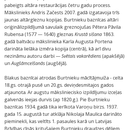
pabeigts altāra restaurācijas četru gadu process.
Mākslinieks Andris Začests 2007. gadā izgatavoja trīs
jaunas altārgleznu kopijas. Burtnieku baznīcas altāri
oriģinālizpildījumā savulaik greznojušas Pētera Pāvila
Rubensa (1577 — 1640) gleznas
Krustā sišana
1863.
gadā baltvācu mākslinieka Karla Augusta Portena
darināta lielāka izmēra kopija (centrā), kā arī divu
nezināmu autoru darbi —
Svētais vakarēdiens
(apakšējā)
un
Augšāmcelšanās
(augšējā)
.
Blakus baznīcai atrodas Burtnieku mācītājmuiža - celta
18.gs. otrajā pusē un 20.gs. deviņdesmitajos gados
atjaunota. Ar augstu māksliniecisko izpildījumu izceļas
galvenās ieejas durvis (ap 1820.g.). Pie Burtnieku
baznīcas 1934. gadā tika ierīkota Varoņu birzs. 1937.
gada 15. augustā tur atklāja Nikolaja Maulica darināto
pieminekli, kas veltīts 1. pasaules karā un Latvijas
Brīvības cīņās kritušajiem Burtnieku draudzes dēliem.