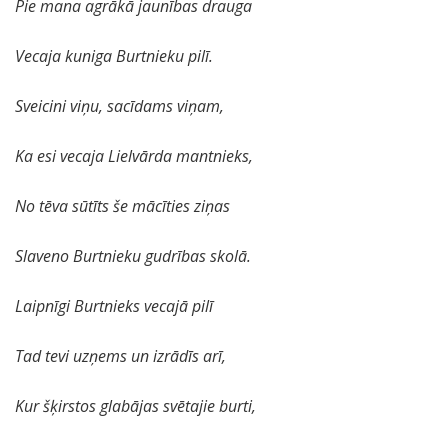
Pie mana agrākā jaunības drauga
Vecaja kuniga Burtnieku pilī.
Sveicini viņu, sacīdams viņam,
Ka esi vecaja Lielvārda mantnieks,
No tēva sūtīts še mācīties ziņas
Slaveno Burtnieku gudrības skolā.
Laipnīgi Burtnieks vecajā pilī
Tad tevi uzņems un izrādīs arī,
Kur šķirstos glabājas svētajie burti,