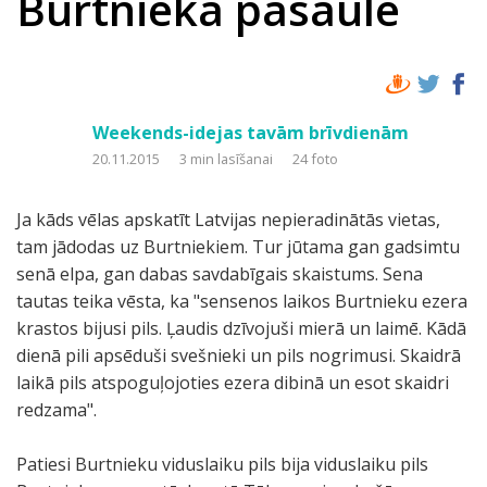
Burtnieka pasaule
Weekends-idejas tavām brīvdienām
20.11.2015
3 min lasīšanai
24 foto
Ja kāds vēlas apskatīt Latvijas nepieradinātās vietas,
tam jādodas uz Burtniekiem. Tur jūtama gan gadsimtu
senā elpa, gan dabas savdabīgais skaistums. Sena
tautas teika vēsta, ka "sensenos laikos Burtnieku ezera
krastos bijusi pils. Ļaudis dzīvojuši mierā un laimē. Kādā
dienā pili apsēduši svešnieki un pils nogrimusi. Skaidrā
laikā pils atspoguļojoties ezera dibinā un esot skaidri
redzama".
Patiesi Burtnieku viduslaiku pils bija viduslaiku pils