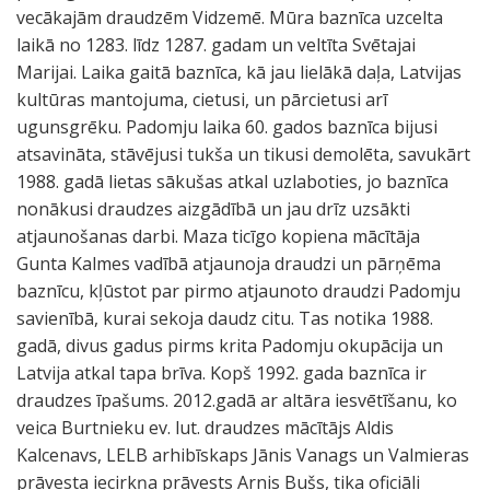
vecākajām draudzēm Vidzemē. Mūra baznīca uzcelta
laikā no 1283. līdz 1287. gadam un veltīta Svētajai
Marijai. Laika gaitā baznīca, kā jau lielākā daļa, Latvijas
kultūras mantojuma, cietusi, un pārcietusi arī
ugunsgrēku. Padomju laika 60. gados baznīca bijusi
atsavināta, stāvējusi tukša un tikusi demolēta, savukārt
1988. gadā lietas sākušas atkal uzlaboties, jo baznīca
nonākusi draudzes aizgādībā un jau drīz uzsākti
atjaunošanas darbi. Maza ticīgo kopiena mācītāja
Gunta Kalmes vadībā atjaunoja draudzi un pārņēma
baznīcu, kļūstot par pirmo atjaunoto draudzi Padomju
savienībā, kurai sekoja daudz citu. Tas notika 1988.
gadā, divus gadus pirms krita Padomju okupācija un
Latvija atkal tapa brīva. Kopš 1992. gada baznīca ir
draudzes īpašums. 2012.gadā ar altāra iesvētīšanu, ko
veica Burtnieku ev. lut. draudzes mācītājs Aldis
Kalcenavs, LELB arhibīskaps Jānis Vanags un Valmieras
prāvesta iecirkņa prāvests Arnis Bušs, tika oficiāli