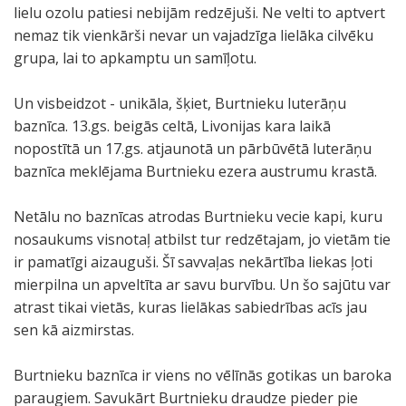
lielu ozolu patiesi nebijām redzējuši. Ne velti to aptvert
nemaz tik vienkārši nevar un vajadzīga lielāka cilvēku
grupa, lai to apkamptu un samīļotu.
Un visbeidzot - unikāla, šķiet, Burtnieku luterāņu
baznīca. 13.gs. beigās celtā, Livonijas kara laikā
nopostītā un 17.gs. atjaunotā un pārbūvētā luterāņu
baznīca meklējama Burtnieku ezera austrumu krastā.
Netālu no baznīcas atrodas Burtnieku vecie kapi, kuru
nosaukums visnotaļ atbilst tur redzētajam, jo vietām tie
ir pamatīgi aizauguši. Šī savvaļas nekārtība liekas ļoti
mierpilna un apveltīta ar savu burvību. Un šo sajūtu var
atrast tikai vietās, kuras lielākas sabiedrības acīs jau
sen kā aizmirstas.
Burtnieku baznīca ir viens no vēlīnās gotikas un baroka
paraugiem. Savukārt Burtnieku draudze pieder pie