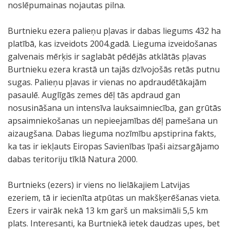
noslēpumainas nojautas pilna.
Burtnieku ezera palieņu pļavas ir dabas liegums 432 ha
platībā, kas izveidots 2004.gadā. Lieguma izveidošanas
galvenais mērķis ir saglabāt pēdējās atklātās pļavas
Burtnieku ezera krastā un tajās dzīvojošās retās putnu
sugas. Palieņu pļavas ir vienas no apdraudētākajām
pasaulē. Auglīgās zemes dēļ tās apdraud gan
nosusināšana un intensīva lauksaimniecība, gan grūtās
apsaimniekošanas un nepieejamības dēļ pamešana un
aizaugšana. Dabas lieguma nozīmību apstiprina fakts,
ka tas ir iekļauts Eiropas Savienības īpaši aizsargājamo
dabas teritoriju tīklā Natura 2000.
Burtnieks (ezers) ir viens no lielākajiem Latvijas
ezeriem, tā ir iecienīta atpūtas un makšķerēšanas vieta.
Ezers ir vairāk nekā 13 km garš un maksimāli 5,5 km
plats. Interesanti, ka Burtniekā ietek daudzas upes, bet