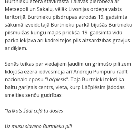
Burtnieku ezera stāvkrastā Tālavas pierobežā ar
Metsepoli un Sakalu, vēlāk Livonijas ordeņa valsts
teritorijā. Burtnieku pilsdrupas atrodas 19. gadsimta
sākumā izveidotajā Burtnieku parkā bijušās Burtnieku
pilsmuižas kungu mājas priekšā. 19. gadsimta vidū
parkā iekļāva arī kādreizējos pils aizsardzības grāvjus
ar dīķiem.
Senās teikas par viedajiem ļaudīm un grimušo pili zem
lidojoša ezera iedvesmoja arī Andreju Pumpuru radīt
nacionālo eposu
"Lāčplēsis
". Tajā Burtnieki tēloti kā
baltu garīgais centrs, vieta, kurp Lāčplēsim jādodas
smelties senču gudrības:
"Izrīkots šādi ceļā tu dosies
Uz mūsu slaveno Burtnieku pili