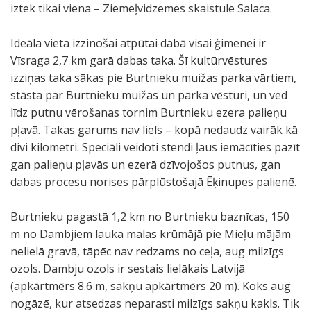
iztek tikai viena – Ziemeļvidzemes skaistule Salaca.
Ideāla vieta izzinošai atpūtai dabā visai ģimenei ir
Vīsraga 2,7 km garā dabas taka. Šī kultūrvēstures
izziņas taka sākas pie Burtnieku muižas parka vārtiem,
stāsta par Burtnieku muižas un parka vēsturi, un ved
līdz putnu vērošanas tornim Burtnieku ezera palieņu
pļavā. Takas garums nav liels – kopā nedaudz vairāk kā
divi kilometri. Speciāli veidoti stendi ļaus iemācīties pazīt
gan palieņu pļavās un ezerā dzīvojošos putnus, gan
dabas procesu norises pārplūstošajā Ēķinupes palienē.
Burtnieku pagastā 1,2 km no Burtnieku baznīcas, 150
m no Dambjiem lauka malas krūmājā pie Mieļu mājām
nelielā gravā, tāpēc nav redzams no ceļa, aug milzīgs
ozols. Dambju ozols ir sestais lielākais Latvijā
(apkārtmērs 8.6 m, sakņu apkārtmērs 20 m). Koks aug
nogāzē, kur atsedzas neparasti milzīgs sakņu kakls. Tik