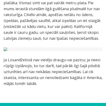
plašāka. Vismaz simt vai pat vairāk metru plata. Pie
mums ierastā stundām ilgā gulēšana pludmalē tur nav
raksturīga. Cilvēki atnāk, apsēžas netālu no ūdens,
izpeldas, pažāvējas saulītē, atkal izpeldas un iet staigāt
(visbiežāk uz kādu vietu, kur var paēst). Kalifornijā
saule ir cauru gadu, un speciāli sauļoties, ķerot skopo
Latvijas ziemeļu sauli, tur nav īpašas nepieciešamības.
Ja Losandželosā nav vietējo draugu vai paziņu; ja neesi
rūpīgi izplānojis, ko tur darīt, tad pārāk ilgi šajā pilsētā
uzturēties arī nav nekādas nepieciešamības. Lai cik
skaista, interesanta un nenoliedzami bagāta ir Amerika,
mājās tomēr labāk.