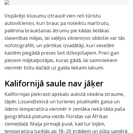
Vispārējo klusumu iztraucē vien reti tūristu
autovilcieniņi, kuri brauc pa noteiktu maršrutu,
palēnina braukšanas ātrumu pie kādas lielākas
slavenības mājas, lai vaļējos vilcieniņos sēdošie var tās
nofotografēt, un pārtikas izvadātāji, kuri veselām
kastēm piegādā preces šeit dzīvojošajiem. Preci gan
pieņem mājkalpotājas, kuras gādā, lai saimniekiem
vienmēr būtu dažādi uz galda liekami labumi.
Kalifornijā saule nav jāķer
Kalifornijas piekrasti apskalo aukstā okeāna straume,
tāpēc Losandželosā un turienes pludmalēs gaisa un
ūdens temperatūra vienmēr ir zemāka nekā tāda paša
ģeogrāfiskā platuma vietās Floridas vai Āfrikas
ziemeļdaļā. Maija pirmajā pusē, kad tur bijām,
temperatūra turējās ap 18–20 grādiem un pūta samērā