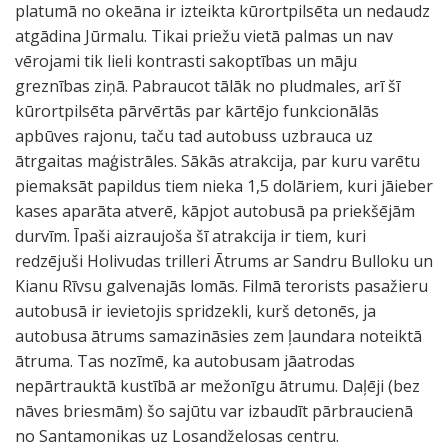
platumā no okeāna ir izteikta kūrortpilsēta un nedaudz
atgādina Jūrmalu. Tikai priežu vietā palmas un nav
vērojami tik lieli kontrasti sakoptības un māju
greznības ziņā. Pabraucot tālāk no pludmales, arī šī
kūrortpilsēta pārvērtās par kārtējo funkcionālās
apbūves rajonu, taču tad autobuss uzbrauca uz
ātrgaitas maģistrāles. Sākās atrakcija, par kuru varētu
piemaksāt papildus tiem nieka 1,5 dolāriem, kuri jāieber
kases aparāta atverē, kāpjot autobusā pa priekšējām
durvīm. Īpaši aizraujoša šī atrakcija ir tiem, kuri
redzējuši Holivudas trilleri Ātrums ar Sandru Bulloku un
Kianu Rīvsu galvenajās lomās. Filmā terorists pasažieru
autobusā ir ievietojis spridzekli, kurš detonēs, ja
autobusa ātrums samazināsies zem ļaundara noteiktā
ātruma. Tas nozīmē, ka autobusam jāatrodas
nepārtrauktā kustībā ar mežonīgu ātrumu. Daļēji (bez
nāves briesmām) šo sajūtu var izbaudīt pārbraucienā
no Santamonikas uz Losandželosas centru.