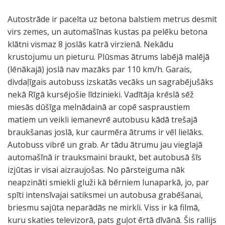
Autostrāde ir pacelta uz betona balstiem metrus desmit
virs zemes, un automašīnas kustas pa pelēku betona
klātni vismaz 8 joslās katrā virzienā. Nekādu
krustojumu un pieturu. Plūsmas ātrums labējā malējā
(lēnākajā) joslā nav mazāks par 110 km/h. Garais,
divdaļīgais autobuss izskatās vecāks un sagrabējušāks
nekā Rīgā kursējošie līdzinieki. Vadītāja krēslā sēž
miesās dūšīga melnādainā ar copē saspraustiem
matiem un veikli iemanevrē autobusu kādā trešajā
braukšanas joslā, kur caurmēra ātrums ir vēl lielāks.
Autobuss vibrē un grab. Ar tādu ātrumu jau vieglajā
automašīnā ir trauksmaini braukt, bet autobusā šīs
izjūtas ir visai aizraujošas. No pārsteiguma nāk
neapzināti smiekli gluži kā bērniem lunaparkā, jo, par
spīti intensīvajai satiksmei un autobusa grabēšanai,
briesmu sajūta neparādās ne mirkli. Viss ir kā filmā,
kuru skaties televizorā, pats guļot ērtā dīvānā. Šis rallijs