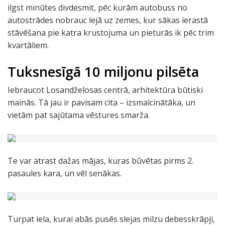
ilgst minūtes divdesmit, pēc kurām autobuss no
autostrādes nobrauc lejā uz zemes, kur sākas ierastā
stāvēšana pie katra krustojuma un pieturās ik pēc trim
kvartāliem.
Tuksnesīgā 10 miljonu pilsēta
Iebraucot Losandželosas centrā, arhitektūra būtiski
mainās. Tā jau ir pavisam cita – izsmalcinātāka, un
vietām pat sajūtama vēstures smarža.
Te var atrast dažas mājas, kuras būvētas pirms 2.
pasaules kara, un vēl senākas.
Turpat iela, kurai abās pusēs slejas milzu debesskrāpji,