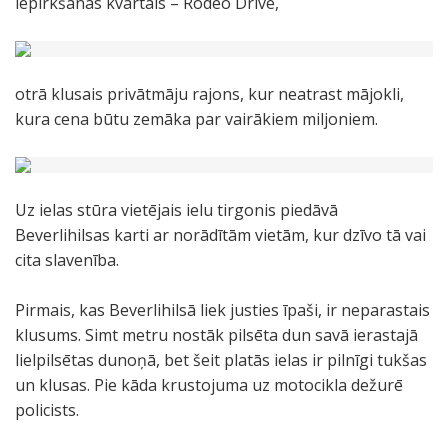
iepirkšanās kvartāls – Rodeo Drive,
otrā klusais privātmāju rajons, kur neatrast mājokli,
kura cena būtu zemāka par vairākiem miljoniem.
Uz ielas stūra vietējais ielu tirgonis piedāvā
Beverlihilsas karti ar norādītām vietām, kur dzīvo tā vai
cita slavenība.
Pirmais, kas Beverlihilsā liek justies īpaši, ir neparastais
klusums. Simt metru nostāk pilsēta dun savā ierastajā
lielpilsētas dunoņā, bet šeit platās ielas ir pilnīgi tukšas
un klusas. Pie kāda krustojuma uz motocikla dežurē
policists.