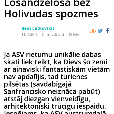
Losandželosa bez
Holivudas spozmes
Bens Latkovskis
31.10.2015
5 min lasīšanai
15 foto
Ja ASV rietumu unikālie dabas
skati liek teikt, ka Dievs šo zemi
ar ainaviski fantastiskām vietām
nav apdalījis, tad turienes
pilsētas (savdabīgajā
Sanfrancisko neiznāca pabūt)
atstāj diezgan vienveidīgu,
arhitektoniski trūcīgu iespaidu.
Iespējams, ka ASV austrumdaļā,