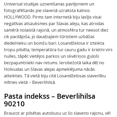
Universal studijas uzņemšanas paviljoniem un
fotografēšanās pie slavenā uzraksta kalnos
HOLLYWOOD. Pirms tam internetā biju lasījis visai
negatīvas atsauksmes par Slavas aleju, kas atrodas
samērā nolaistā rajonā, un atmosfēra tur neesot diez
cik pacilājoša, jo daudzajiem tūristiem uzbāžas
diedelnieku un bomžu bari. Losandželosa ir izteikta
tropu pilsēta, temperatūra tur cauru gadu ir krietni virs
nulles, tāpēc vietējos parkos un skvēriņos guloši
bezpajumtnieki nav retums. Ierobežotā laika dēļ no
Holivudas un Slavas alejas apmeklējuma nācās
atteikties. Tā vietā biju citā Losandželosas slavenību
mītnes vietā – Beverlihilsā.
Pasta indekss – Beverlihilsa
90210
Braucot ar pilsētas autobusu uz šo slaveno rajonu, vēl