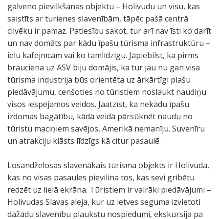
galveno pievilkšanas objektu – Holivudu un visu, kas
saistīts ar turienes slavenībām, tāpēc pašā centrā
cilvēku ir pamaz. Patiesību sakot, tur arī nav īsti ko darīt
un nav domāts par kādu īpašu tūrisma infrastruktūru –
ielu kafejnīcām vai ko tamlīdzīgu. Jāpiebilst, ka pirms
brauciena uz ASV biju domājis, ka tur jau nu gan visa
tūrisma industrija būs orientēta uz ārkārtīgi plašu
piedāvājumu, cenšoties no tūristiem noslaukt naudiņu
visos iespējamos veidos. Jāatzīst, ka nekādu īpašu
izdomas bagātību, kādā veidā pārsūknēt naudu no
tūristu maciņiem savējos, Amerikā nemanīju. Suvenīru
un atrakciju klāsts līdzīgs kā citur pasaulē.
Losandželosas slavenākais tūrisma objekts ir Holivuda,
kas no visas pasaules pievilina tos, kas sevi gribētu
redzēt uz lielā ekrāna. Tūristiem ir vairāki piedāvājumi –
Holivudas Slavas aleja, kur uz ietves seguma izvietoti
dažādu slavenību plaukstu nospiedumi, ekskursija pa