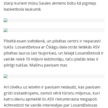
starp kuriem mūsu Saules akmens būtu kā pigmejs
basketbola laukumā.
Pilsētā esam svētdienā, un pilsētas centrs ir neparasti
tukšs. Losandželosa ar Čikāgu dala otrās lielākās ASV
pilsētas laurus (aiz Ņujorkas), un lielajā Losandželosā ir
vairāk nekā 10 miljoni iedzīvotāju, taču plašās ielas ir
pilnīgi tukšas. Mašīnu pavisam maz.
Arī cilvēku uz ietvēm ir pavisam nedaudz, kas pavisam
grūti izskaidrojams, ņemot vērā tūristu miljonus, kuri
katru dienu apmeklē šo ASV rietumkrasta megapoli.
Acīmredzot tie vairāk interesējas par Losandželosas