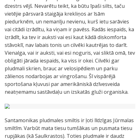
dzestrs vējš. Nevarētu teikt, ka būtu īpaši silts, taču
vietējie pārsvarā staigāja krekliņos ar īsām
piedurknēm, un nemanīju nevienu, kurš ietu sarāvies
vai citādi izrādītu, ka viņam ir pavēss. Radās iespaids, ka
izrādīt, ka tev ir auksti vai esi kaut kādā diskomforta
stāvoklī, nav labais tonis un cilvēki kautrējas to darīt.
Vienalga, vai ir auksti, vai esi noguris, vai sliktā omā, tev
obligāti jārada iespaids, ka viss ir okei. Cilvēki gar
pludmali skrien, brauc ar velosipēdiem un parku
zālienos nodarbojas ar vingrošanu. Šī vispārējā
sportošana kļuvusi par amerikāniskā dzīvesveida
neatņemamu sastāvdaļu un izskatās gluži organiska.
Santamonikas pludmales smiltis ir ļoti līdzīgas Jūrmalas
smiltīm. Varbūt mata tiesu tumšākas un pusmata tiesu
rupjākas (kā Saulkrastos). Toties pludmale ir daudz