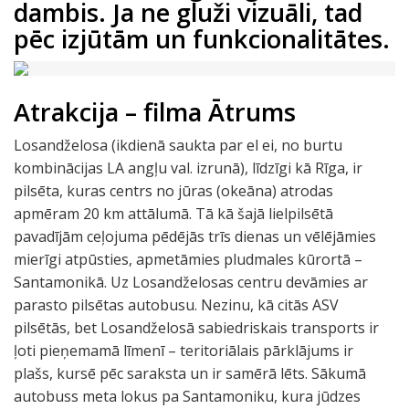
dambis. Ja ne gluži vizuāli, tad
pēc izjūtām un funkcionalitātes.
Atrakcija – filma Ātrums
Losandželosa (ikdienā saukta par el ei, no burtu
kombinācijas LA angļu val. izrunā), līdzīgi kā Rīga, ir
pilsēta, kuras centrs no jūras (okeāna) atrodas
apmēram 20 km attālumā. Tā kā šajā lielpilsētā
pavadījām ceļojuma pēdējās trīs dienas un vēlējāmies
mierīgi atpūsties, apmetāmies pludmales kūrortā –
Santamonikā. Uz Losandželosas centru devāmies ar
parasto pilsētas autobusu. Nezinu, kā citās ASV
pilsētās, bet Losandželosā sabiedriskais transports ir
ļoti pieņemamā līmenī – teritoriālais pārklājums ir
plašs, kursē pēc saraksta un ir samērā lēts. Sākumā
autobuss meta lokus pa Santamoniku, kura jūdzes