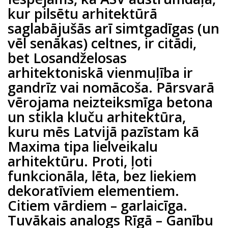
kur pilsētu arhitektūrā
saglabājušās arī simtgadīgas (un
vēl senākas) celtnes, ir citādi,
bet Losandželosas
arhitektoniskā vienmuļība ir
gandrīz vai nomācoša. Pārsvarā
vērojama neizteiksmīga betona
un stikla kluču arhitektūra,
kuru mēs Latvijā pazīstam kā
Maxima tipa lielveikalu
arhitektūru. Proti, ļoti
funkcionāla, lēta, bez liekiem
dekoratīviem elementiem.
Citiem vārdiem – garlaicīga.
Tuvākais analogs Rīgā – Ganību