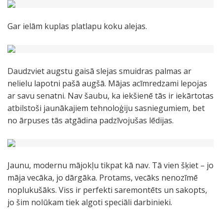
Gar ielām kuplas platlapu koku alejas.
Daudzviet augstu gaisā slejas smuidras palmas ar
nelielu lapotni pašā augšā. Mājas acīmredzami lepojas
ar savu senatni. Nav šaubu, ka iekšienē tās ir iekārtotas
atbilstoši jaunākajiem tehnoloģiju sasniegumiem, bet
no ārpuses tās atgādina padzīvojušas lēdijas.
Jaunu, modernu mājokļu tikpat kā nav. Tā vien šķiet – jo
māja vecāka, jo dārgāka. Protams, vecāks nenozīmē
noplukušāks. Viss ir perfekti saremontēts un sakopts,
jo šim nolūkam tiek algoti speciāli darbinieki.