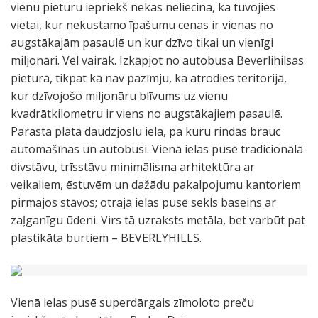
vienu pieturu iepriekš nekas neliecina, ka tuvojies
vietai, kur nekustamo īpašumu cenas ir vienas no
augstākajām pasaulē un kur dzīvo tikai un vienīgi
miljonāri. Vēl vairāk. Izkāpjot no autobusa Beverlihilsas
pieturā, tikpat kā nav pazīmju, ka atrodies teritorijā,
kur dzīvojošo miljonāru blīvums uz vienu
kvadrātkilometru ir viens no augstākajiem pasaulē.
Parasta plata daudzjoslu iela, pa kuru rindās brauc
automašīnas un autobusi. Vienā ielas pusē tradicionālā
divstāvu, trīsstāvu minimālisma arhitektūra ar
veikaliem, ēstuvēm un dažādu pakalpojumu kantoriem
pirmajos stāvos; otrajā ielas pusē sekls baseins ar
zaļganīgu ūdeni. Virs tā uzraksts metāla, bet varbūt pat
plastikāta burtiem – BEVERLYHILLS.
Vienā ielas pusē superdārgais zīmoloto preču