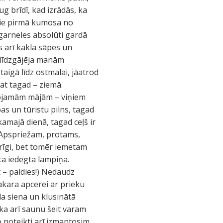
g brīdī, kad izrādās, ka
s pie pirmā kumosa no
rgarneles absolūti gardā
is arī kakla sāpes un
 līdzgājēja manām
aigā līdz ostmalai, jāatrod
pat tagad – ziemā.
īvojamām mājām – viņiem
bas un tūristu pilns, tagad
amajā dienā, tagad ceļš ir
. Apspriežam, protams,
utrīgi, bet tomēr iemetam
ta iedegta lampiņa.
t – paldies!) Nedaudz
akara apcerei ar prieku
la siena un klusinātā
, ka arī saunu šeit varam
 noteikti arī izmantosim.