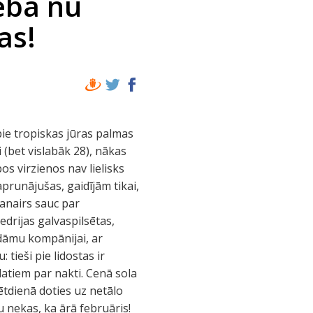
eba nu
as!
pie tropiskas jūras palmas
 (bet vislabāk 28), nākas
bos virzienos nav lielisks
prunājušas, gaidījām tikai,
yanairs sauc par
edrijas galvaspilsētas,
 dāmu kompānijai, ar
tieši pie lidostas ir
atiem par nakti. Cenā sola
ētdienā doties uz netālo
u nekas, ka ārā februāris!