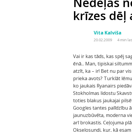
Nedēļas n
krīzes dēļ
Vita Kalviša
20.02.2009
4 min la
Vai ir kas tāds, kas spēj s
ēnā... Man, tipiskai siltum
atzīt, ka – ir! Bet nu par v
prieka avots? Turklāt lēmu
ko jaukais Ryanairs piedāvā
Stokholmas lidostu Skavstu
toties blakus jaukajai pil
Googles tantes palīdzību ā
jaunuzbūvēta, moderna vie
arī brokastis. Ceļojuma plā
Okselosundi, kur, kā esam 