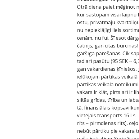
Otrā diena paiet mēģinot n
kur sastopam visai laipnu 
ostu, privātmāju kvartāliņ
nu nepieklājīgi liels sort
cenām, nu fui. Šī esot dār
čatnijs, gan citas burciņa
garšīga pārēšanās. Cik sapr
tad arī pasūtu (95 SEK ~ 6,2
gan vakardienas ķīniešos, ga
ielūkojam pārtikas veikalā
pārtikas veikala noteikumi 
vakars ir klāt, pirts arī i
siltās grīdas, tīrība un l
tā, finansiālais kopsavilku
vietējais transports 16 Ls
rīts – pirmdienas rīts), ce
nebūt pārtiku pie vakara 
pašu ieskatiem. Secinājums.