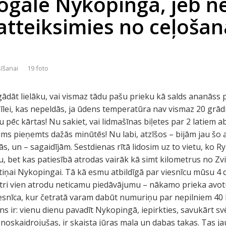
ogale Nykopingā, jeb n
 atteiksimies no ceļošan
sīšanai
19 foto
agādāt lielāku, vai vismaz tādu pašu prieku kā salds ananāss 
mīlei, kas nepeldās, ja ūdens temperatūra nav vismaz 20 grādi
isu pēc kārtas! Nu sakiet, vai lidmašīnas biļetes par 2 latiem a
ms pieņemts dažās minūtēs! Nu labi, atzīšos – bijām jau šo a
s, un – sagaidījām. Sestdienas rītā lidosim uz to vietu, ko R
, bet kas patiesībā atrodas vairāk kā simt kilometrus no Zvi
sētiņai Nykopingai. Tā kā esmu atbildīgā par viesnīcu mūsu 4
tri vien atrodu neticamu piedāvājumu – nākamo prieka avotu: 
snīca, kur četratā varam dabūt numuriņu par nepilniem 40 l
ns ir: vienu dienu pavadīt Nykopingā, iepirkties, savukārt sv
noskaidrojušas, ir skaista jūras mala un dabas takas. Tas ja