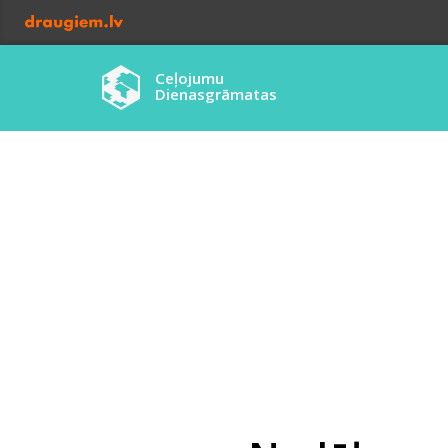
Ceļojumu
Dienasgrāmatas