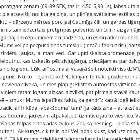
rātīgām cenām (69-89 SEK, tas ir, 4,50-5,90 Ls), labsajūta au
iet pie atsevišķi nolikta galdiņa, un pilnīga svētlaime iestāja
uktu – dārzeņu mērces porcijas! Gaumīgs čilli un gardas tīģe
irms tam iedzertais pretgripas pulverītis un čilli ir aizgaiņāj
r gardajiem cepumiņiem arī padzerta, un esmu atkal mundra
ums vēl pa pēcpusdienas tumsiņu (ir taču februāris!) jāaizst
irdēts. Ļaujos, lai mani ved... Gar upīti skaista promenāde, 
ielputnu, kas izskatās pēc zivjugārņa, priecājamies par dz
 no logiem... Lūk, arī ostmala! Vasarā šeit noteikti viss dzīvī
a ugunis. Nu ko – ejam lūkot! Nolemjam te nākt pusdienot nāk
a neviena cilvēka, un mēs pļāpīgi klīstam autoostas virzienā
ā viņiem retam logam aizkari aizvilkti, pat pirmajā stāvā! Ka
vē – smuki! Mums iepatīkas fakts, ka gandrīz katrā logā ielik
radīcija? Ir kāda „apakšdoma” tam? (ja kāds zina – atrakstie
tas būcenīti, jau esam atpakaļceļā uz mūsu jauko viesnīcu. V
šanas telpas ērtos ādas zviļņus. Žēl, ka nesnieg – plašā stik
teni... Ak kungs, cik te ir labi! Vēl labāk kļūst, kad uzzinām
u”. Tā kā mums priekšā vēl viens vakars šai jaukajā vietā, to