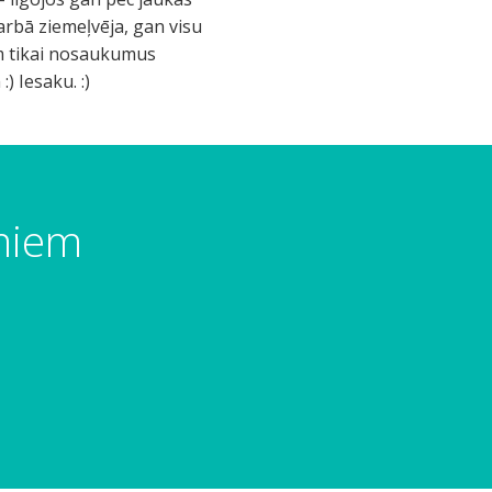
karbā ziemeļvēja, gan visu
kam tikai nosaukumus
) Iesaku. :)
umiem