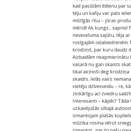
kad pasūtām ēdienu par sap
tēju un kafiju var pats iel
milzīgās rīsu – jūras prod
mērcē! Ak kungs... sapnis! P
neveseluma sajūtu, tēja a
rosīgajām ceļabiedrenēm. M
krodziņš, par kuru daudz dz
Aizbaidām neapmierinātu l
vasarā nu gan skaists skats
tikai aicinoši deg krodziņ
skaidrs. Ielās vairs neman
vietējo dzīvesveidu – re, k
ziņkārīgu aci zviedru sadzī
Interesanti – kāpēc? Tāda t
uzkavējušās siltajā autoos
izmantojam plašās koplieto
mūzika rosina vērot sniegpu
izmantot „par to pašu naud