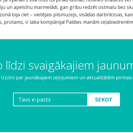
kafiju un apelsīnu marmelādi, gan gribu redzēt ostmalu bez s
zonā bija ciet – vietējais pilsmuzejs, visādas darbnīciņas, 
s, protams, ir laba kompānija! Paldies manām ceļabiedrenēm :
 līdzi svaigākajiem jaun
Uzzini par jaunākajiem ceļojumiem un aktualitātēm pirmais
SEKOT