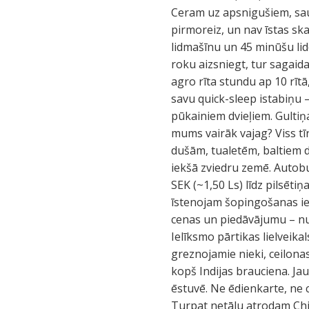
Ceram uz apsnigušiem, saul
pirmoreiz, un nav īstas ska
lidmašīnu un 45 minūšu lido
roku aizsniegt, tur sagaid
agro rīta stundu ap 10 rīt
savu quick-sleep istabiņu 
pūkainiem dvieļiem. Gultiņa
mums vairāk vajag? Viss tī
dušām, tualetēm, baltiem d
iekšā zviedru zemē. Autobu
SEK (~1,50 Ls) līdz pilsēt
īstenojam šopingošanas iec
cenas un piedāvājumu – nu j
Ielīksmo pārtikas lielveikal
greznojamie nieki, ceilona
kopš Indijas brauciena. Ja
ēstuvē. Ne ēdienkarte, ne c
Turpat netālu atrodam Chil