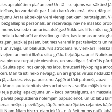
es apspīdētiem plašumiem! Un tā – ceļojums var sākties! Jāp
idrības, ko var dabūt par 1 latu katrā virzienā... Visu, dārgi
jumu. Arī tālāk sekoja vieni vienīgi patīkami pārsteigumi. Vi
a bezgallaipns personāls, ar rezervāciju nav ne mazāko pro
ā, mums izsniedz numuriņa atslēgas! Stiklotais lifts mūs nog
– nelielu kambarīti ar divstāvu gultām, kas lepojas ar snieg
s gan jāuzklāj pašām, bet mēs varam! Ir pat televizors un ne
rs un svaigs, un blakusdurvīs atrodama nu vienkārši lieliska
vieļiem un melni flīzētu silto grīdu. Ceļotāja sapnis! Noli
sa pietura turpat pie viesnīcas, un smaidīgais šoferītis pā
iņai. Saulīte spīd, noskaņojums labs, braucam! Nykopingā atro
eri. Man tā īsti neko nevajag, un arī gripas vīruss nedaudz t
ā, atlaides, viss pa puscenu. Apģērbi tādi patumši, apavi – n
s. Manis jau iecienītais siers arī atrasts – vedīšu mājās kriet
s tēja puskg iepakojumā un – kāds pārsteigums, arī massalas
u pavēlā pēcpusdienā nolemjam papusdienot, un uz labu laim
enas nešķiet pievilcīgas, tāpēc nekautrējoties ceļamies kājā
li Njam-Njam bistro, ejam iekšā – o jā, šeit mums patīk labā