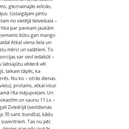
s, gleznainajās ieliņās,
jus. Izstaigājam jahtu
am no vietējā lielveikala –
ārtika par pavisam jaukām
st – ņemams būtu gan mango
da! Atkal viena liela un
neļu mērci un salātiem. To
porcijas var sevī iedabūt –
lu labsajūtu vēderā vēl
š, laikam tāpēc, ka
derēs. Nu ko – otrās dienas
vieļu), protams, atkal visur
ākamā rīta mājupceļam. Un
 brokastīm un saunu 11 Ls –
li Zviedrijā (sestdienas
(ap 70 sant. bundža), kādu
 suvenīriem. Tas nu pēc
– ilgojos gan pēc jaukās