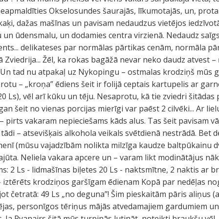
eapmaldīties Okselosundes šaurajās, līkumotajās, un, protam
kaķi, dažas mašīnas un pavisam nedaudzus vietējos iedzīvotā
u un ūdensmalu, un dodamies centra virzienā. Nedaudz saīgst
iments... delikateses par normālas pārtikas cenām, normāla p
gā Zviedrija... Žēl, ka rokas bagāžā nevar neko daudz atve
s! Un tad nu atpakaļ uz Nykopingu – ostmalas krodziņš mūs gai
otu – „kroņa” ēdiens šeit ir folijā ceptais kartupelis ar gar
0 Ls), vēl arī kūku un tēju. Nesaprotu, kā tie zviedri šitādas 
n šeit no vienas porcijas mierīgi var paēst 2 cilvēki... Ar lie
 – pirts vakaram nepieciešams kāds alus. Tas šeit pavisam vāj
tādi – atsevišķais alkohola veikals svētdienā nestrādā. Bet 
r līmenī (mūsu vajadzībām nolikta milzīga kaudze baltpūkainu d
absajūta. Neliela vakara apcere un – varam likt modinātājus n
ms: 2 Ls - lidmašīnas biļetes 20 Ls - naktsmītne, 2 naktis ar
 – iztērēts krodziņos garšīgam ēdienam Kopā par nedēļas noga
ļojot četratā: 49 Ls „no deguna”! Šim pieskaitām pāris aliņus 
tējas, personīgos tēriņus mājās atvedamajiem gardumiem un
 Ja Ryanairs šitā mūs turpinās lutināt, noteikti braukšu vēl 