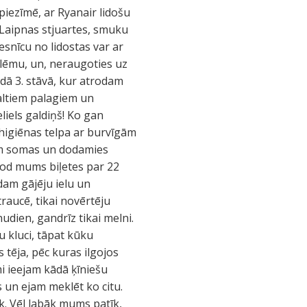
iezīmē, ar Ryanair lidošu
e! Laipnas stjuartes, smuku
esnīcu no lidostas var ar
blēmu, un, neraugoties uz
ādā 3. stāvā, kur atrodam
baltiem palagiem un
liels galdiņš! Ko gan
 higiēnas telpa ar burvīgām
ekam somas un dodamies
rdod mums biļetes par 22
dam gājēju ielu un
raucē, tikai novērtēju
udien, gandrīz tikai melni.
nu kluci, tāpat kūku
 tēja, pēc kuras ilgojos
i ieejam kādā ķīniešu
s un ejam meklēt ko citu.
k. Vēl labāk mums patīk,