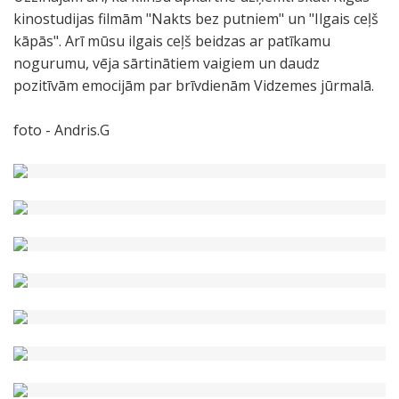
kinostudijas filmām "Nakts bez putniem" un "Ilgais ceļš
kāpās". Arī mūsu ilgais ceļš beidzas ar patīkamu
nogurumu, vēja sārtinātiem vaigiem un daudz
pozitīvām emocijām par brīvdienām Vidzemes jūrmalā.
foto - Andris.G