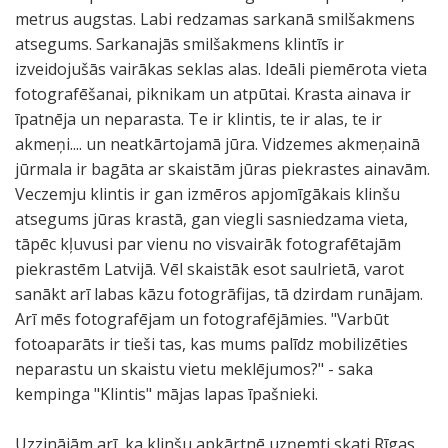
metrus augstas. Labi redzamas sarkanā smilšakmens
atsegums. Sarkanajās smilšakmens klintīs ir
izveidojušās vairākas seklas alas. Ideāli piemērota vieta
fotografēšanai, piknikam un atpūtai. Krasta ainava ir
īpatnēja un neparasta. Te ir klintis, te ir alas, te ir
akmeņi.... un neatkārtojamā jūra. Vidzemes akmeņainā
jūrmala ir bagāta ar skaistām jūras piekrastes ainavām.
Veczemju klintis ir gan izmēros apjomīgākais klinšu
atsegums jūras krastā, gan viegli sasniedzama vieta,
tāpēc kļuvusi par vienu no visvairāk fotografētajām
piekrastēm Latvijā. Vēl skaistāk esot saulrietā, varot
sanākt arī labas kāzu fotogrāfijas, tā dzirdam runājam.
Arī mēs fotografējam un fotografējāmies. "Varbūt
fotoaparāts ir tieši tas, kas mums palīdz mobilizēties
neparastu un skaistu vietu meklējumos?" - saka
kempinga "Klintis" mājas lapas īpašnieki.
Uzzinājām arī, ka klinšu apkārtnē uzņemti skati Rīgas