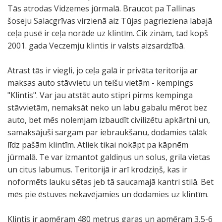
Tās atrodas Vidzemes jūrmalā. Braucot pa Tallinas
šoseju Salacgrīvas virzienā aiz Tūjas pagrieziena labajā
ceļa pusē ir ceļa norāde uz klintīm. Cik zinām, tad kopš
2001. gada Veczemju klintis ir valsts aizsardzībā.
Atrast tās ir viegli, jo ceļa galā ir privāta teritorija ar
maksas auto stāvvietu un telšu vietām - kempings
"Klintis". Var jau atstāt auto stipri pirms kempinga
stāvvietām, nemaksāt neko un labu gabalu mērot bez
auto, bet mēs nolemjam izbaudīt civilizētu apkārtni un,
samaksājuši sargam par iebraukšanu, dodamies tālāk
līdz pašām klintīm. Atliek tikai nokāpt pa kāpnēm
jūrmalā. Te var izmantot galdiņus un solus, grila vietas
un citus labumus. Teritorijā ir arī krodziņš, kas ir
noformēts lauku sētas jeb tā saucamajā kantri stilā. Bet
mēs pie ēstuves nekavējamies un dodamies uz klintīm.
Klintis ir apmēram 480 metrus garas un apmēram 3,5-6