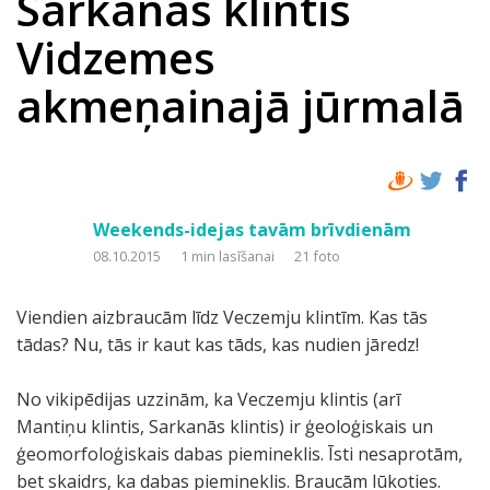
Sarkanās klintis
Vidzemes
akmeņainajā jūrmalā
Weekends-idejas tavām brīvdienām
08.10.2015
1 min lasīšanai
21 foto
Viendien aizbraucām līdz Veczemju klintīm. Kas tās
tādas? Nu, tās ir kaut kas tāds, kas nudien jāredz!
No vikipēdijas uzzinām, ka Veczemju klintis (arī
Mantiņu klintis, Sarkanās klintis) ir ģeoloģiskais un
ģeomorfoloģiskais dabas piemineklis. Īsti nesaprotām,
bet skaidrs, ka dabas piemineklis. Braucām lūkoties.