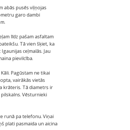
m abās pusēs viļņojas
kilometru garo dambi
em.
ceļam līdz pašam asfaltam
teikšu. Tā vien šķiet, ka
t Igaunijas ceļmalās. Jau
ina pievilcība.
 Kāli. Pagūstam ne tikai
kopta, vairākās vietās
ta krāteris. Tā diametrs ir
 pilskalns. Vēsturnieki
e runā pa telefonu. Viņai
iņš plati pasmaida un aicina