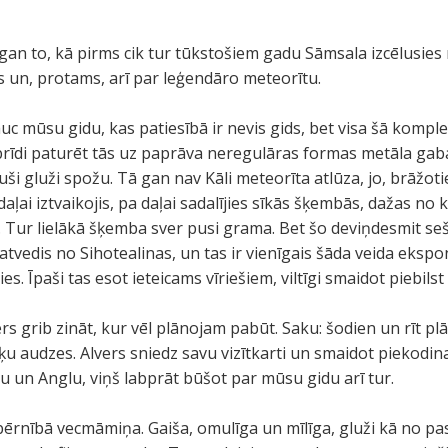
an to, kā pirms cik tur tūkstošiem gadu Sāmsala izcēlusies 
un, protams, arī par leģendāro meteorītu.
auc mūsu gidu, kas patiesībā ir nevis gids, bet visa šā komp
brīdi paturēt tās uz paprāva neregulāras formas metāla gab
uši gluži spožu. Tā gan nav Kāli meteorīta atlūza, jo, brāžot
daļai iztvaikojis, pa daļai sadalījies sīkās šķembās, dažas n
 Tur lielākā šķemba sver pusi grama. Bet šo deviņdesmit s
 atvedis no Sihotealinas, un tas ir vienīgais šāda veida eksp
es. Īpaši tas esot ieteicams vīriešiem, viltīgi smaidot piebilst
rs grib zināt, kur vēl plānojam pabūt. Saku: šodien un rīt pl
ķu audzes. Alvers sniedz savu vizītkarti un smaidot piekodina
 un Anglu, viņš labprāt būšot par mūsu gidu arī tur.
ērnībā vecmāmiņa. Gaiša, omulīga un mīlīga, gluži kā no pa