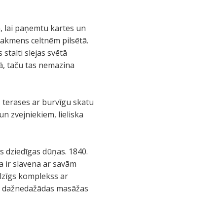
ā, lai paņemtu kartes un
 akmens celtnēm pilsētā.
stalti slejas svētā
tā, taču tas nemazina
 terases ar burvīgu skatu
un zvejniekiem, lieliska
s dziedīgas dūņas. 1840.
a ir slavena ar savām
lzīgs komplekss ar
un dažnedažādas masāžas