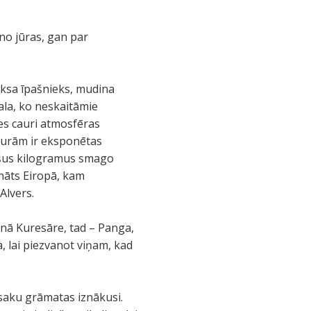
no jūras, gan par
leksa īpašnieks, mudina
ala, ko neskaitāmie
ies cauri atmosfēras
o kurām ir eksponētas
ešus kilogramus smago
onāts Eiropā, kam
 Alvers.
ānā Kuresāre, tad – Panga,
, lai piezvanot viņam, kad
saku grāmatas iznākusi.