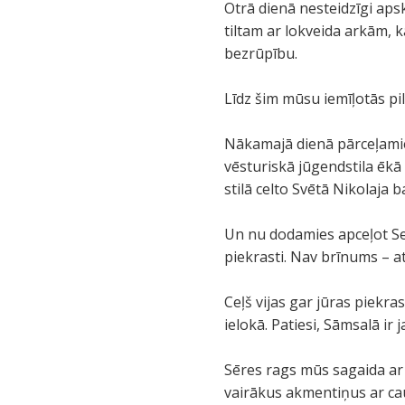
Otrā dienā nesteidzīgi aps
tiltam ar lokveida arkām, k
bezrūpību.
Līdz šim mūsu iemīļotās pil
Nākamajā dienā pārceļamie
vēsturiskā jūgendstila ēk
stilā celto Svētā Nikolaja b
Un nu dodamies apceļot Serv
piekrasti. Nav brīnums – at
Ceļš vijas gar jūras piekr
ielokā. Patiesi, Sāmsalā ir
Sēres rags mūs sagaida ar 
vairākus akmentiņus ar cau