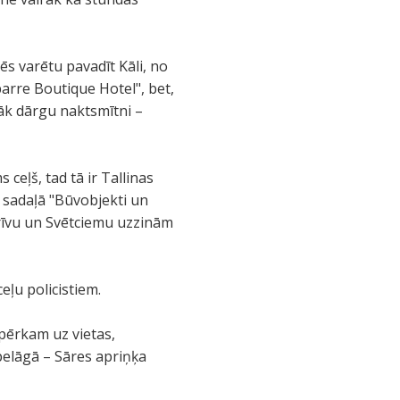
s varētu pavadīt Kāli, no
parre Boutique Hotel", bet,
zāk dārgu naktsmītni –
ceļš, tad tā ir Tallinas
s sadaļā "Būvobjekti un
rīvu un Svētciemu uzzinām
eļu policistiem.
pērkam uz vietas,
pelāgā – Sāres apriņķa