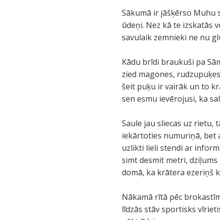
Sākumā ir jāšķērso Muhu s
ūdeņi. Nez kā te izskatās v
savulaik zemnieki ne nu g
Kādu brīdi braukuši pa Sām
zied magones, rudzupuķes, 
šeit puķu ir vairāk un to k
sen esmu ievērojusi, ka sa
Saule jau sliecas uz rietu
iekārtoties numuriņā, bet a
uzlikti lieli stendi ar info
simt desmit metri, dziļums 
domā, ka krātera ezeriņš ka
Nākamā rītā pēc brokastīm
līdzās stāv sportisks vīrie