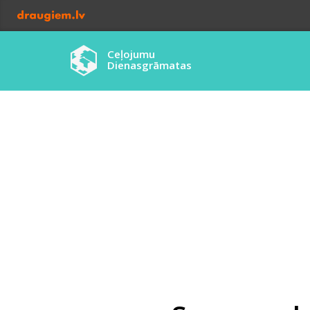
Ceļojumu
Dienasgrāmatas