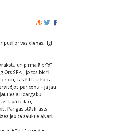
r pusi brīvas dienas. Ilgi
rakstu un pirmajā brīdī
 Ots SPA", jo tas bieži
aprotu, kas īsti aiz katra
raizējos par cenu – ja jau
ļauties arī dārgāku
as lapā teikto,
nis, Pangas stāvkrasts,
es jeb tā sauktie alvāri.
r ne vairāk kā stundas