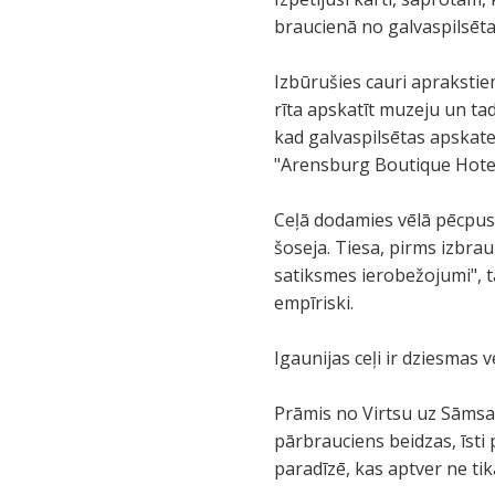
braucienā no galvaspilsētas,
Izbūrušies cauri aprakstie
rīta apskatīt muzeju un ta
kad galvaspilsētas apskate
"Arensburg Boutique Hote
Ceļā dodamies vēlā pēcpusdi
šoseja. Tiesa, pirms izbra
satiksmes ierobežojumi", 
empīriski.
Igaunijas ceļi ir dziesmas 
Prāmis no Virtsu uz Sāmsal
pārbrauciens beidzas, īsti
paradīzē, kas aptver ne tik