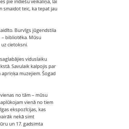
s pie indiešu veikaliņa, lai
n smaidot teic, ka tepat jau
idīto. Burvīgs jūgendstila
 – bibliotēka. Mūsu
uz cietoksni.
saglabājies viduslaiku
stā. Savulaik kalpojis par
em apriņķa muzejiem. Šogad
uz vienas no tām – mūsu
n aplūkojam vienā no tiem
īgas ekspozīcijas, kas
vairāk nekā simt
ptūru un 17. gadsimta