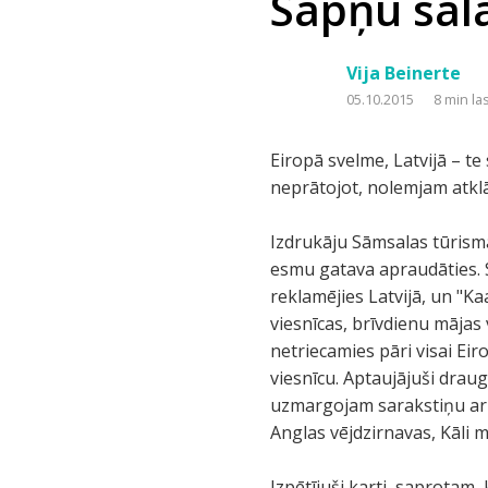
Sapņu sal
Vija Beinerte
05.10.2015
8 min la
Eiropā svelme, Latvijā – te 
neprātojot, nolemjam atkl
Izdrukāju Sāmsalas tūrism
esmu gatava apraudāties. S
reklamējies Latvijā, un "Kaa
viesnīcas, brīvdienu mājas 
netriecamies pāri visai Ei
viesnīcu. Aptaujājuši drau
uzmargojam sarakstiņu ar v
Anglas vējdzirnavas, Kāli 
Izpētījuši karti, saprotam,