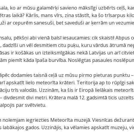
ala, ko ar mūsu galamērķi savieno mākslīgi uzbērts ceļš, ka
ētras laikā? Kārlis, mans vīrs, zina stāstīt, ka šo trīsarpus 
luži ar cepurēm sanesuši, bet saveduši ar ķerrām un vezumi
salu, pēkšņi abi vienā balsī iesaucamies: cik skaisti! Abpus 
dadzīši un vēl desmitiem citu puķu, kuru vārdus ātrumā nepa
rāsas ir košākas un izteiksmīgākas nekā Latvijas un arī citvie
lām piemīt kāda īpaša burvība. Noslēgtas pasaules noslēpuma
, tāpēc dodamies taisnā ceļā uz mūsu pirmo pieturas punktu –
rī apskatīt lielo meteorīta krāteri. Teritorija ap to rūpīgi sa
rmāciju trīs valodās. Uzzinām, ka šis ir Eiropā lielākais meteorī
– divdesmit divi metri. Krātera malā 12. gadsimtā ticis uzcelts
lpojis par svētvietu.
 nolemjam iegriezties Meteorīta muzejā. Viesnīcas dežurant
tis labākajos gados. Uzzinājis, ka vēlamies apskatīt muzeju, v