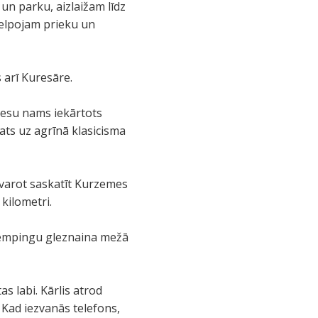
un parku, aizlaižam līdz
, elpojam prieku un
s arī Kuresāre.
iesu nams iekārtots
ts uz agrīnā klasicisma
s varot saskatīt Kurzemes
kilometri.
 kempingu gleznaina mežā
s labi. Kārlis atrod
 Kad iezvanās telefons,