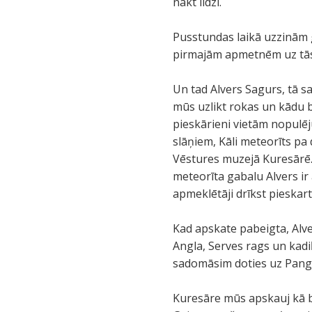
nākt līdzi.
Pusstundas laikā uzzinām g
pirmajām apmetnēm uz tās 
Un tad Alvers Sagurs, tā s
mūs uzlikt rokas un kādu 
pieskārieni vietām nopulēj
slāņiem, Kāli meteorīts pa 
Vēstures muzejā Kuresārē.
meteorīta gabalu Alvers ir
apmeklētāji drīkst pieskarti
Kad apskate pabeigta, Alve
Angla, Serves rags un kadi
sadomāsim doties uz Pangu
Kuresāre mūs apskauj kā b