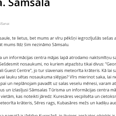
a. Sāmsala
sīšanai
saule, te lietus, bet mums ar vīru pēkšņi iegrozījušās sešas a
āt mums līdz šim nezināmo Sāmsalu.
a un informācijas centra mājas lapā atrodamo naktsmītņu sa
ešdesmit nosaukumi, no kuriem atpazīstu tikai divus: "Georg
li Guest Centre", jo tur slavenais meteorīta krāteris. Kā lai s
vai lauku sētas nosaukuma slēpjas? Vīrs mierinot saka, lai ne
ropai un neplānojam pavadīt uz salas veselu mēnesi, varam at
gus un izlasījusi Sāmsalas Tūrisma un informācijas centra māj
ietām, kas noteikti jāredz: Kuresāres vecpilsēta un cietoks
meteorīta krāteris, Sēres rags, Kubasāres mežs un kadiķu audz
 ka pamatā ir jādzīvo Kuresārē, jo ikviens apskates objekts i