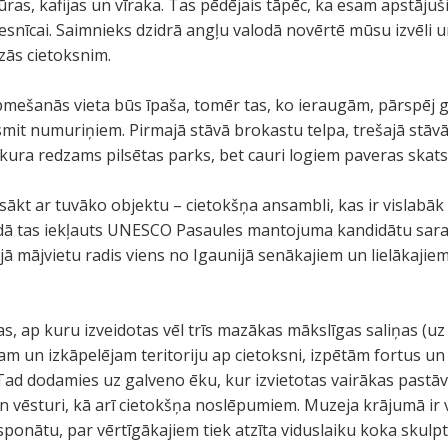
as, kafijas un vīraka. Tas pēdējais tāpēc, ka esam apstājušie
viesnīcai. Saimnieks dzidrā angļu valodā novērtē mūsu izvēli u
dzās cietoksnim.
ešanās vieta būs īpaša, tomēr tas, ko ieraugām, pārspēj ga
mit numuriņiem. Pirmajā stāvā brokastu telpa, trešajā stāvā
ura redzams pilsētas parks, bet cauri logiem paveras skats 
sākt ar tuvāko objektu – cietokšņa ansambli, kas ir vislabāk 
gadā tas iekļauts UNESCO Pasaules mantojuma kandidātu sarak
ajā mājvietu radis viens no Igaunijā senākajiem un lielākaji
las, ap kuru izveidotas vēl trīs mazākas mākslīgas saliņas (
jam un izkāpelējam teritoriju ap cietoksni, izpētām fortus u
 Tad dodamies uz galveno ēku, kur izvietotas vairākas pastāv
un vēsturi, kā arī cietokšņa noslēpumiem. Muzeja krājumā ir 
ksponātu, par vērtīgākajiem tiek atzīta viduslaiku koka skul