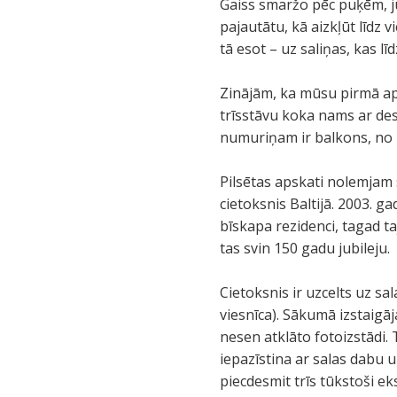
Gaiss smaržo pēc puķēm, jūr
pajautātu, kā aizkļūt līdz 
tā esot – uz saliņas, kas lī
Zinājām, ka mūsu pirmā apm
trīsstāvu koka nams ar des
numuriņam ir balkons, no k
Pilsētas apskati nolemjam 
cietoksnis Baltijā. 2003. 
bīskapa rezidenci, tagad t
tas svin 150 gadu jubileju.
Cietoksnis ir uzcelts uz sa
viesnīca). Sākumā izstaigā
nesen atklāto fotoizstādi.
iepazīstina ar salas dabu 
piecdesmit trīs tūkstoši e