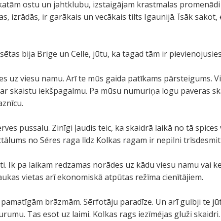
katām ostu un jahtklubu, izstaigājam krastmalas promenādi 
as, izrādās, ir garākais un vecākais tilts Igaunijā. Īsāk sakot
sētas bija Brige un Celle, jūtu, ka tagad tām ir pievienojusie
s uz viesu namu. Arī te mūs gaida patīkams pārsteigums. V
ā ar skaistu iekšpagalmu. Pa mūsu numuriņa logu paveras ska
aznīcu.
es pussalu. Zinīgi ļaudis teic, ka skaidrā laikā no tā spice
tālums no Sēres raga līdz Kolkas ragam ir nepilni trīsdesmit 
asti. Ik pa laikam redzamas norādes uz kādu viesu namu vai
 jaukas vietas arī ekonomiskā atpūtas režīma cienītājiem.
pamatīgām brāzmām. Sērfotāju paradīze. Un arī gulbji te jūta
rumu. Tas esot uz laimi. Kolkas rags iezīmējas gluži skaidri.