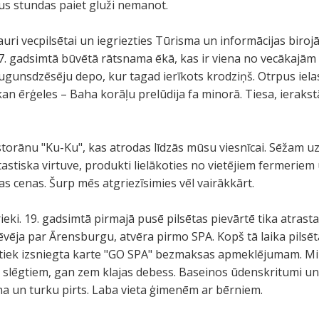
us stundas paiet gluži nemanot.
ri vecpilsētai un iegriezties Tūrisma un informācijas biroj
 17. gadsimtā būvētā rātsnama ēkā, kas ir viena no vecākajām
ugunsdzēsēju depo, kur tagad ierīkots krodziņš. Otrpus ielas 
kan ērģeles – Baha korāļu prelūdija fa minorā. Tiesa, ieraks
torānu "Ku-Ku", kas atrodas līdzās mūsu viesnīcai. Sēžam uz
astiska virtuve, produkti lielākoties no vietējiem fermeriem 
bas cenas. Šurp mēs atgriezīsimies vēl vairākkārt.
ki. 19. gadsimtā pirmajā pusē pilsētas pievārtē tika atrasta
ēvēja par Ārensburgu, atvēra pirmo SPA. Kopš tā laika pilsēt
tiek izsniegta karte "GO SPA" bezmaksas apmeklējumam. Mi
 slēgtiem, gan zem klajas debess. Baseinos ūdenskritumi 
una un turku pirts. Laba vieta ģimenēm ar bērniem.