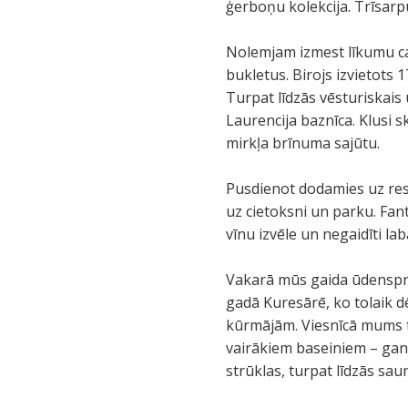
ģerboņu kolekcija. Trīsarp
Nolemjam izmest līkumu cau
bukletus. Birojs izvietots
Turpat līdzās vēsturiskais 
Laurencija baznīca. Klusi s
mirkļa brīnuma sajūtu.
Pusdienot dodamies uz res
uz cietoksni un parku. Fant
vīnu izvēle un negaidīti la
Vakarā mūs gaida ūdensprie
gadā Kuresārē, ko tolaik d
kūrmājām. Viesnīcā mums 
vairākiem baseiniem – gan
strūklas, turpat līdzās sa