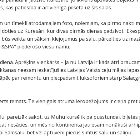
 kas patiesībā ir arī vienīgā pilsēta uz šīs salas.
m un tīmeklī atrodamajiem foto, nolemjam, ka pirmo nakti mē
d doties uz Kuresāri, kur divas pirmās dienas padzīvot "Ekes
 būs veikta un sāksim klejojumus pa salu, pārcelties uz ma
l&SPA" piederošo viesu namu.
enā. Aprēķins vienkāršs – ja nu Latvijā ir kāds ātri braucams 
ukšanas neesam ieskatījušies Latvijas Valsts ceļu mājas lapa
tāpēc par remontu un piecpadsmit luksoforiem starp Salacg
vērts temats. Te vienīgais ātruma ierobežojums ir cieņa pret c
u, pareizāk sakot, uz Muhu kursē ik pa pusstundai, biļetes 
 pat nesācies, un mēs no kontinenta jau esam nonākuši arhi
ai Sāmsalu, bet vēl aptuveni piecus simtus salu un saliņu.