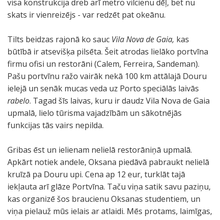
visa konstrukcija dreb arī metro vilcienu dēļ, bet nu
skats ir vienreizējs - var redzēt pat okeānu.
Tilts beidzas rajonā ko sauc
Vila Nova de Gaia,
kas
būtībā ir atsevišķa pilsēta. Šeit atrodas lielāko portvīna
firmu ofisi un restorāni (Calem, Ferreira, Sandeman).
Pašu portvīnu ražo vairāk nekā 100 km attālajā Douru
ielejā un senāk mucas veda uz Porto speciālās laivās
rabelo
. Tagad šīs laivas, kuru ir daudz Vila Nova de Gaia
upmalā, lielo tūrisma vajadzībām un sākotnējās
funkcijas tās vairs nepilda.
Gribas ēst un ielienam nelielā restorāniņā upmalā.
Apkārt notiek andele, Oksana piedāvā pabraukt nelielā
kruīzā pa Douru upi. Cena ap 12 eur, turklāt tajā
iekļauta arī glāze Portvīna. Taču viņa satik savu paziņu,
kas organizē šos braucienu Oksanas studentiem, un
viņa pielauž mūs ielais ar atlaidi. Mēs protams, laimīgas,