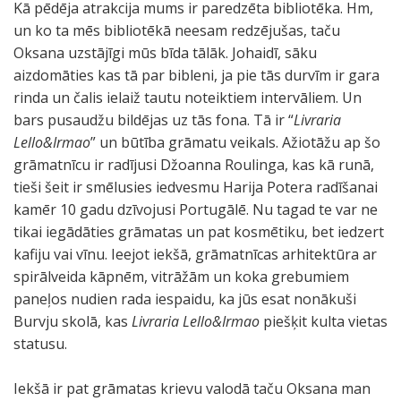
Kā pēdēja atrakcija mums ir paredzēta bibliotēka. Hm,
un ko ta mēs bibliotēkā neesam redzējušas, taču
Oksana uzstājīgi mūs bīda tālāk. Johaidī, sāku
aizdomāties kas tā par bibleni, ja pie tās durvīm ir gara
rinda un čalis ielaiž tautu noteiktiem intervāliem. Un
bars pusaudžu bildējas uz tās fona. Tā ir “
Livraria
Lello&Irmao
” un būtība grāmatu veikals. Ažiotāžu ap šo
grāmatnīcu ir radījusi Džoanna Roulinga, kas kā runā,
tieši šeit ir smēlusies iedvesmu Harija Potera radīšanai
kamēr 10 gadu dzīvojusi Portugālē. Nu tagad te var ne
tikai iegādāties grāmatas un pat kosmētiku, bet iedzert
kafiju vai vīnu. Ieejot iekšā, grāmatnīcas arhitektūra ar
spirālveida kāpnēm, vitrāžām un koka grebumiem
paneļos nudien rada iespaidu, ka jūs esat nonākuši
Burvju skolā, kas
Livraria Lello&Irmao
piešķit kulta vietas
statusu.
Iekšā ir pat grāmatas krievu valodā taču Oksana man