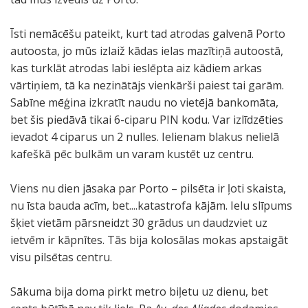
Īsti nemācēšu pateikt, kurt tad atrodas galvenā Porto
autoosta, jo mūs izlaiž kādas ielas mazītiņā autoostā,
kas turklāt atrodas labi ieslēpta aiz kādiem arkas
vārtiņiem, tā ka nezinātājs vienkārši paiest tai garām.
Sabīne mēģina izkratīt naudu no vietējā bankomāta,
bet šis piedāvā tikai 6-ciparu PIN kodu. Var izlīdzēties
ievadot 4 ciparus un 2 nulles. Ielienam blakus nelielā
kafeškā pēc bulkām un varam kustēt uz centru.
Viens nu dien jāsaka par Porto – pilsēta ir ļoti skaista,
nu īsta bauda acīm, bet....katastrofa kājām. Ielu slīpums
šķiet vietām pārsneidzt 30 grādus un daudzviet uz
ietvēm ir kāpnītes. Tās bija kolosālas mokas apstaigāt
visu pilsētas centru.
Sākuma bija doma pirkt metro biļetu uz dienu, bet