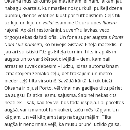
Oksana mūs izlīkumo pa mazītiņām ieliņām, laikam jau
nabagu kvartāls, kur mazliet nošņurkuši puišeļi dzenā
bumbu, dienās vēloties kļūst par futbolistiem. Ceļš tik
uz leju un leju un
voila!
esam pie Douru upes
Ribeira
rajonā. Apkārt restorāniņi, suvenīru lavkas, veco
tirgoņu ēkās dažādi ofisi. Un fonā super augstais
Ponte
Dom Luis primeiro
, ko būvējis Gistava Eifeļa māceklis. Ir
jau arī stilistiski līdzigs Eifeļa tornim. Tilts ir ap 45 m
augsts un to var škērsot divējādi – tiem, kam bail
atrasties tuvāk debesīm – lūdzu, līdzas automāšīnām
izmantojiem zemāko ceļu, bet trakajiem un metro
pieder ceļš tilta virsotnē. Savādā kārtā, lai cik bieži
Oksana ir bijusi Porto, vēl viņai nav gadījies tiltu pāriet
pa augšu. Es atkal esmu sajūsmā, Sabīnei nekas cits
neatliek – sak, kad tev vēl būs tāda iespēja. Lai paceltos
augšā, var izmantot funikulieri, taču mēs kāpjam. Un
kāpjam. Un vēl kāpjam starp nabagu mājām. Tilta
augšā ir nenormāls vējš, ka mūsu brunči uzlido gaisā,