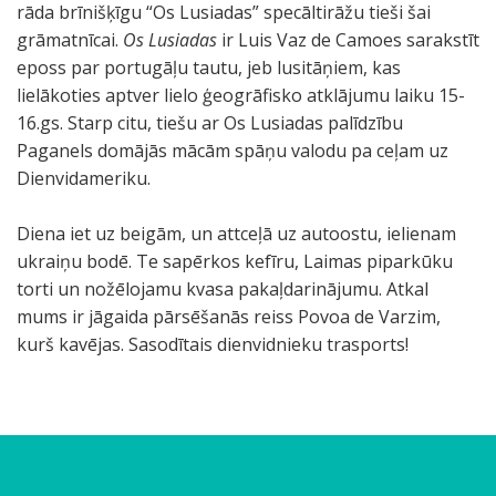
rāda brīnišķīgu “Os Lusiadas” specāltirāžu tieši šai
grāmatnīcai.
Os Lusiadas
ir Luis Vaz de Camoes sarakstīt
eposs par portugāļu tautu, jeb lusitāņiem, kas
lielākoties aptver lielo ģeogrāfisko atklājumu laiku 15-
16.gs. Starp citu, tiešu ar Os Lusiadas palīdzību
Paganels domājās mācām spāņu valodu pa ceļam uz
Dienvidameriku.
Diena iet uz beigām, un attceļā uz autoostu, ielienam
ukraiņu bodē. Te sapērkos kefīru, Laimas piparkūku
torti un nožēlojamu kvasa pakaļdarinājumu. Atkal
mums ir jāgaida pārsēšanās reiss Povoa de Varzim,
kurš kavējas. Sasodītais dienvidnieku trasports!