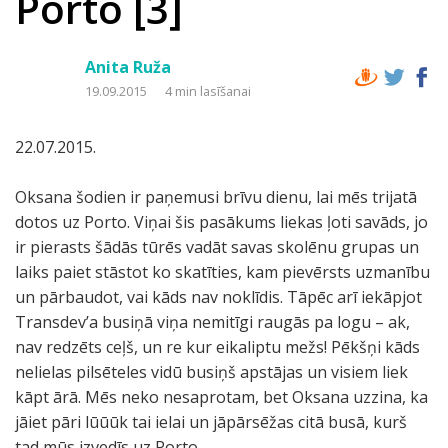
Porto [3]
Anita Ruža
19.09.2015
4 min lasīšanai
22.07.2015.
Oksana šodien ir paņemusi brīvu dienu, lai mēs trijatā
dotos uz Porto. Viņai šis pasākums liekas ļoti savāds, jo
ir pierasts šādās tūrēs vadāt savas skolēnu grupas un
laiks paiet stāstot ko skatīties, kam pievērsts uzmanību
un pārbaudot, vai kāds nav noklīdis. Tāpēc arī iekāpjot
Transdev’a busiņā viņa nemitīgi raugās pa logu – ak,
nav redzēts ceļš, un re kur eikaliptu mežs! Pēkšņi kāds
nelielas pilsēteles vidū busiņš apstājas un visiem liek
kāpt ārā. Mēs neko nesaprotam, bet Oksana uzzina, ka
jāiet pāri lūūūk tai ielai un jāpārsēžas citā busā, kurš
tad mūs izvedīs uz Porto.