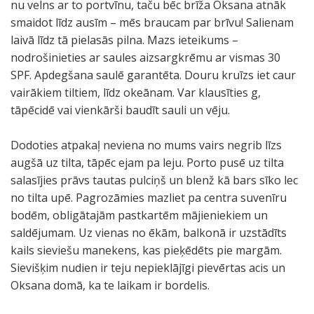
nu velns ar to portvīnu, taču bēc brīža Oksana atnāk
smaidot līdz ausīm – mēs braucam par brīvu! Salienam
laivā līdz tā pielasās pilna. Mazs ieteikums –
nodrošinieties ar saules aizsargkrēmu ar vismas 30
SPF. Apdegšana saulē garantēta. Douru kruīzs iet caur
vairākiem tiltiem, līdz okeānam. Var klausīties g,
tāpēcidē vai vienkārši baudīt sauli un vēju.
Dodoties atpakaļ neviena no mums vairs negrib līzs
augšā uz tilta, tāpēc ejam pa leju. Porto pusē uz tilta
salasījies prāvs tautas pulciņš un blenž kā bars sīko lec
no tilta upē. Pagrozāmies mazliet pa centra suvenīru
bodēm, obligātajām pastkartēm mājieniekiem un
saldējumam. Uz vienas no ēkām, balkonā ir uzstādīts
kails sieviešu manekens, kas pieķēdēts pie margām.
Sievišķim nudien ir teju nepieklājīgi pievērtas acis un
Oksana domā, ka te laikam ir bordelis.