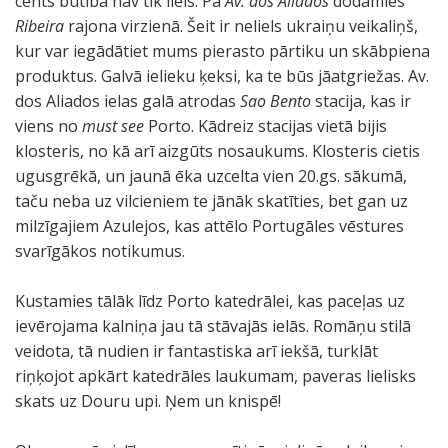
cents būtībā nav tik liels. Pa
Av. dos Aliados
dodamies
Ribeira
rajona virzienā. Šeit ir neliels ukraiņu veikaliņš,
kur var iegādātiet mums pierasto pārtiku un skābpiena
produktus. Galvā ielieku ķeksi, ka te būs jāatgriežas. Av.
dos Aliados ielas galā atrodas
Sao Bento
stacija, kas ir
viens no
must see
Porto. Kādreiz stacijas vietā bijis
klosteris, no kā arī aizgūts nosaukums. Klosteris cietis
ugusgrēkā, un jaunā ēka uzcelta vien 20.gs. sākumā,
taču neba uz vilcieniem te jānāk skatīties, bet gan uz
milzīgajiem Azulejos, kas attēlo Portugāles vēstures
svarīgākos notikumus.
Kustamies tālāk līdz Porto katedrālei, kas paceļas uz
ievērojama kalniņa jau tā stāvajās ielās. Romāņu stilā
veidota, tā nudien ir fantastiska arī iekšā, turklāt
riņķojot apkārt katedrāles laukumam, paveras lielisks
skats uz Douru upi. Ņem un knispē!