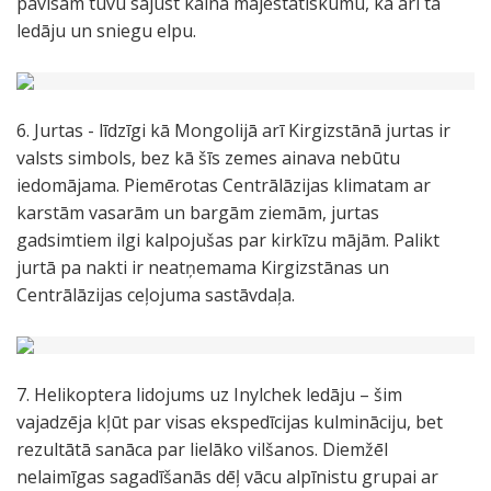
pavisam tuvu sajust kalna majestātiskumu, kā arī tā
ledāju un sniegu elpu.
6. Jurtas - līdzīgi kā Mongolijā arī Kirgizstānā jurtas ir
valsts simbols, bez kā šīs zemes ainava nebūtu
iedomājama. Piemērotas Centrālāzijas klimatam ar
karstām vasarām un bargām ziemām, jurtas
gadsimtiem ilgi kalpojušas par kirkīzu mājām. Palikt
jurtā pa nakti ir neatņemama Kirgizstānas un
Centrālāzijas ceļojuma sastāvdaļa.
7. Helikoptera lidojums uz Inylchek ledāju – šim
vajadzēja kļūt par visas ekspedīcijas kulmināciju, bet
rezultātā sanāca par lielāko vilšanos. Diemžēl
nelaimīgas sagadīšanās dēļ vācu alpīnistu grupai ar