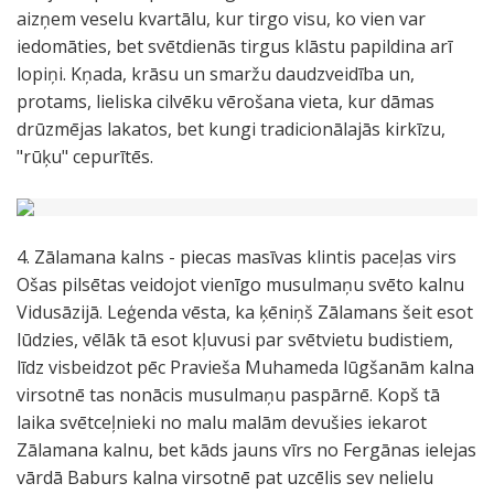
aizņem veselu kvartālu, kur tirgo visu, ko vien var
iedomāties, bet svētdienās tirgus klāstu papildina arī
lopiņi. Kņada, krāsu un smaržu daudzveidība un,
protams, lieliska cilvēku vērošana vieta, kur dāmas
drūzmējas lakatos, bet kungi tradicionālajās kirkīzu,
"rūķu" cepurītēs.
4. Zālamana kalns - piecas masīvas klintis paceļas virs
Ošas pilsētas veidojot vienīgo musulmaņu svēto kalnu
Vidusāzijā. Leģenda vēsta, ka ķēniņš Zālamans šeit esot
lūdzies, vēlāk tā esot kļuvusi par svētvietu budistiem,
līdz visbeidzot pēc Pravieša Muhameda lūgšanām kalna
virsotnē tas nonācis musulmaņu paspārnē. Kopš tā
laika svētceļnieki no malu malām devušies iekarot
Zālamana kalnu, bet kāds jauns vīrs no Fergānas ielejas
vārdā Baburs kalna virsotnē pat uzcēlis sev nelielu