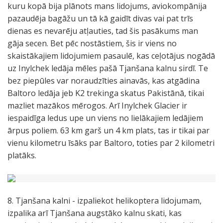
kuru kopā bija plānots mans lidojums, aviokompānija
pazaudēja bagāžu un tā kā gaidīt divas vai pat trīs
dienas es nevarēju atļauties, tad šis pasākums man
gāja secen. Bet pēc nostāstiem, šis ir viens no
skaistākajiem lidojumiem pasaulē, kas ceļotājus nogādā
uz Inylchek ledāja mēles pašā Tjanšana kalnu sirdī. Te
bez piepūles var noraudzīties ainavās, kas atgādina
Baltoro ledāja jeb K2 trekinga skatus Pakistānā, tikai
mazliet mazākos mērogos. Arī Inylchek Glacier ir
iespaidīga ledus upe un viens no lielākajiem ledājiem
ārpus poliem. 63 km garš un 4 km plats, tas ir tikai par
vienu kilometru īsāks par Baltoro, toties par 2 kilometri
platāks.
8. Tjanšana kalni - izpaliekot helikoptera lidojumam,
izpalika arī Tjanšana augstāko kalnu skati, kas