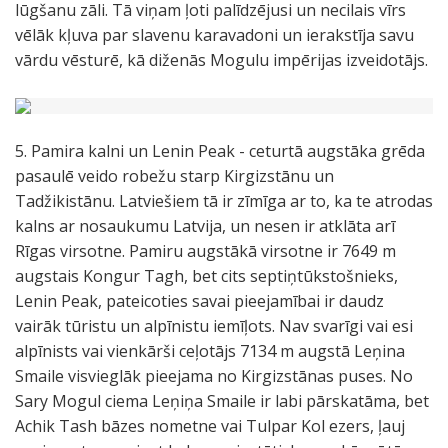
lūgšanu zāli. Tā viņam ļoti palīdzējusi un necilais vīrs
vēlāk kļuva par slavenu karavadoni un ierakstīja savu
vārdu vēsturē, kā diženās Mogulu impērijas izveidotājs.
5. Pamira kalni un Lenin Peak - ceturtā augstāka grēda
pasaulē veido robežu starp Kirgizstānu un
Tadžikistānu. Latviešiem tā ir zīmīga ar to, ka te atrodas
kalns ar nosaukumu Latvija, un nesen ir atklāta arī
Rīgas virsotne. Pamiru augstākā virsotne ir 7649 m
augstais Kongur Tagh, bet cits septiņtūkstošnieks,
Lenin Peak, pateicoties savai pieejamībai ir daudz
vairāk tūristu un alpīnistu iemīļots. Nav svarīgi vai esi
alpīnists vai vienkārši ceļotājs 7134 m augstā Leņina
Smaile visvieglāk pieejama no Kirgizstānas puses. No
Sary Mogul ciema Leņiņa Smaile ir labi pārskatāma, bet
Achik Tash bāzes nometne vai Tulpar Kol ezers, ļauj