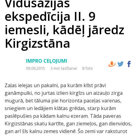
Vidusāzijas
ekspedīcija II. 9
iemesli, kādēļ jāredz
Kirgizstāna
IMPRO CEĻOJUMI
09.09.2015
3 min lasīšanai
8 foto
Zaļas ielejas un pakalni, pa kurām klīst prāvi
ganāmpulki, no jurtas izlien kirgīzs un aizauļo zirga
mugurā, bet tāluma pie horizonta paceļas varenas,
sniegiem un ledājiem klātas grēdas, starp kurām
paslēpušies pa kādam kalnu ezeram. Tāda paveras
Kirgizstānas skatu kartīte, gan ziemeļos, gan dienvidos,
gan arī šīs kalnu zemes vidienē. Šo zemi var raksturot