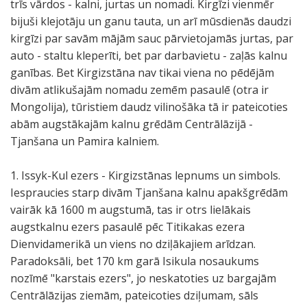
trīs vārdos - kalni, jurtas un nomadi. Kirgīzi vienmēr
bijuši klejotāju un ganu tauta, un arī mūsdienās daudzi
kirgīzi par savām mājām sauc pārvietojamās jurtas, par
auto - staltu kleperīti, bet par darbavietu - zaļās kalnu
ganības. Bet Kirgizstāna nav tikai viena no pēdējām
divām atlikušajām nomadu zemēm pasaulē (otra ir
Mongolija), tūristiem daudz vilinošāka tā ir pateicoties
abām augstākajām kalnu grēdām Centrālāzijā -
Tjanšana un Pamira kalniem.
1. Issyk-Kul ezers - Kirgizstānas lepnums un simbols.
Iespraucies starp divām Tjanšana kalnu apakšgrēdām
vairāk kā 1600 m augstumā, tas ir otrs lielākais
augstkalnu ezers pasaulē pēc Titikakas ezera
Dienvidamerikā un viens no dziļākajiem arīdzan.
Paradoksāli, bet 170 km garā Isikula nosaukums
nozīmē "karstais ezers", jo neskatoties uz bargajām
Centrālāzijas ziemām, pateicoties dziļumam, sāls