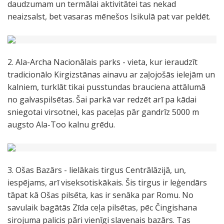
daudzumam un termālai aktivitātei tas nekad
neaizsalst, bet vasaras mēnešos Isikulā pat var peldēt.
2. Ala-Archa Nacionālais parks - vieta, kur ieraudzīt
tradicionālo Kirgizstānas ainavu ar zaļojošās ielejām un
kalniem, turklāt tikai pusstundas brauciena attālumā
no galvaspilsētas. Šai parkā var redzēt arī pa kādai
sniegotai virsotnei, kas paceļas pār gandrīz 5000 m
augsto Ala-Too kalnu grēdu.
3. Ošas Bazārs - lielākais tirgus Centrālāzijā, un,
iespējams, arī viseksotiskākais. Šis tirgus ir leģendārs
tāpat kā Ošas pilsēta, kas ir senāka par Romu. No
savulaik bagātās Zīda ceļa pilsētas, pēc Čingishana
sirojuma palicis pāri vienīgi slavenais bazārs. Tas