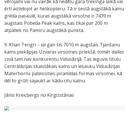
vērojami vai nu vairāk kā nedēļu gara trekinga laikā vai
ērti aizlidojot ar helikopteru. Tā ir sestā augstākā kalnu
grēda pasaulē, kuras augstākā virsotne ir 7439 m
augstais Pobeda Peak kalns, kas tikai par 200 m
atpaliek no Pamiru augstākā punkta.
9. Khan Tengri – lai gan šis 7010 m augstais Tjanšanu
kalns piekāpjas Uzvaras virsotnes priekšā, tomēr dailes
ziņā tam nav konkurentu Vidusāzijā. Tas ieguvis titulu
Centrālāzijas skaistākais kalns un iesauku Vidusāzijas
Materhorns pateicoties piramīdas formas virsotnei, kā
dēļ to grūti sajaukt ar kādu citu kalnu.
Jānis Kreicbergs no Kirgizstānas