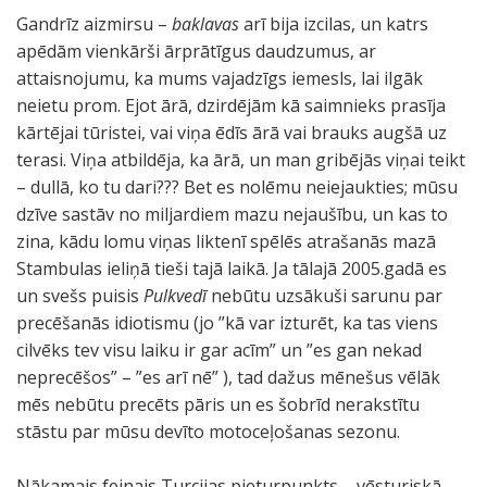
Gandrīz aizmirsu –
baklavas
arī bija izcilas, un katrs
apēdām vienkārši ārprātīgus daudzumus, ar
attaisnojumu, ka mums vajadzīgs iemesls, lai ilgāk
neietu prom. Ejot ārā, dzirdējām kā saimnieks prasīja
kārtējai tūristei, vai viņa ēdīs ārā vai brauks augšā uz
terasi. Viņa atbildēja, ka ārā, un man gribējās viņai teikt
– dullā, ko tu dari??? Bet es nolēmu neiejaukties; mūsu
dzīve sastāv no miljardiem mazu nejaušību, un kas to
zina, kādu lomu viņas liktenī spēlēs atrašanās mazā
Stambulas ieliņā tieši tajā laikā. Ja tālajā 2005.gadā es
un svešs puisis
Pulkvedī
nebūtu uzsākuši sarunu par
precēšanās idiotismu (jo ”kā var izturēt, ka tas viens
cilvēks tev visu laiku ir gar acīm” un ”es gan nekad
neprecēšos” – ”es arī nē” ), tad dažus mēnešus vēlāk
mēs nebūtu precēts pāris un es šobrīd nerakstītu
stāstu par mūsu devīto motoceļošanas sezonu.
Nākamais feinais Turcijas pieturpunkts – vēsturiskā