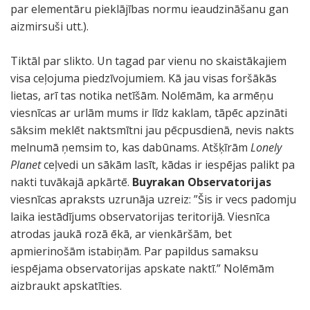
par elementāru pieklājības normu ieaudzināšanu gan
aizmirsuši utt.).
Tiktāl par slikto. Un tagad par vienu no skaistākajiem
visa ceļojuma piedzīvojumiem. Kā jau visas foršākās
lietas, arī tas notika netīšām. Nolēmām, ka armēņu
viesnīcas ar urlām mums ir līdz kaklam, tāpēc apzināti
sāksim meklēt naktsmītni jau pēcpusdienā, nevis nakts
melnumā ņemsim to, kas dabūnams. Atšķīrām
Lonely
Planet
ceļvedi un sākām lasīt, kādas ir iespējas palikt pa
nakti tuvākajā apkārtē.
Buyrakan Observatorijas
viesnīcas apraksts uzrunāja uzreiz: ”Šis ir vecs padomju
laika iestādījums observatorijas teritorijā. Viesnīca
atrodas jaukā rozā ēkā, ar vienkāršām, bet
apmierinošām istabiņām. Par papildus samaksu
iespējama observatorijas apskate naktī.” Nolēmām
aizbraukt apskatīties.