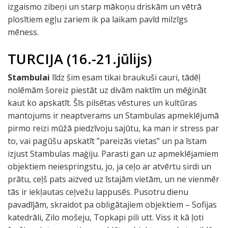
izgaismo zibeņi un starp mākoņu driskām un vētrā
plosītiem egļu zariem ik pa laikam pavīd milzīgs
mēness.
TURCIJA (16.-21.jūlijs)
Stambulai
līdz šim esam tikai braukuši cauri, tādēļ
nolēmām šoreiz piestāt uz divām naktīm un mēģināt
kaut ko apskatīt. Šīs pilsētas vēstures un kultūras
mantojums ir neaptverams un Stambulas apmeklējumā
pirmo reizi mūžā piedzīvoju sajūtu, ka man ir stress par
to, vai pagūšu apskatīt ”pareizās vietas” un pa īstam
izjust Stambulas maģiju. Parasti gan uz apmeklējamiem
objektiem neiespringstu, jo, ja ceļo ar atvērtu sirdi un
prātu, ceļš pats aizved uz īstajām vietām, un ne vienmēr
tās ir iekļautas ceļvežu lappusēs. Pusotru dienu
pavadījām, skraidot pa obligātajiem objektiem – Sofijas
katedrāli, Zilo mošeju, Topkapi pili utt. Viss it kā ļoti