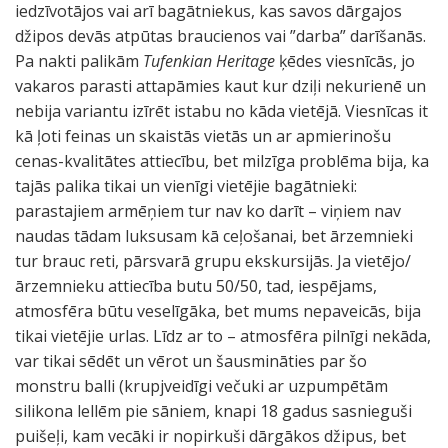
iedzīvotājos vai arī bagātniekus, kas savos dārgajos
džipos devās atpūtas braucienos vai ”darba” darīšanās.
Pa nakti palikām
Tufenkian Heritage
ķēdes viesnīcās, jo
vakaros parasti attapāmies kaut kur dziļi nekurienē un
nebija variantu izīrēt istabu no kāda vietējā. Viesnīcas it
kā ļoti feinas un skaistās vietās un ar apmierinošu
cenas-kvalitātes attiecību, bet milzīga problēma bija, ka
tajās palika tikai un vienīgi vietējie bagātnieki:
parastajiem armēņiem tur nav ko darīt – viņiem nav
naudas tādam luksusam kā ceļošanai, bet ārzemnieki
tur brauc reti, pārsvarā grupu ekskursijās. Ja vietējo/
ārzemnieku attiecība butu 50/50, tad, iespējams,
atmosfēra būtu veselīgāka, bet mums nepaveicās, bija
tikai vietējie urlas. Līdz ar to – atmosfēra pilnīgi nekāda,
var tikai sēdēt un vērot un šausmināties par šo
monstru balli (krupjveidīgi večuki ar uzpumpētām
silikona lellēm pie sāniem, knapi 18 gadus sasnieguši
puišeļi, kam vecāki ir nopirkuši dārgākos džipus, bet