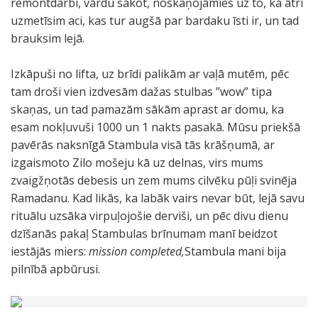
remontdarbi, vārdu sakot, noskaņojāmies uz to, ka ātri
uzmetīsim aci, kas tur augšā par bardaku īsti ir, un tad
brauksim lejā.
Izkāpuši no lifta, uz brīdi palikām ar vaļā mutēm, pēc
tam droši vien izdvesām dažas stulbas ”wow” tipa
skaņas, un tad pamazām sākām aprast ar domu, ka
esam nokļuvuši 1000 un 1 nakts pasakā. Mūsu priekšā
pavērās naksnīgā Stambula visā tās krāšņumā, ar
izgaismoto Zilo mošeju kā uz delnas, virs mums
zvaigžņotās debesis un zem mums cilvēku pūļi svinēja
Ramadanu. Kad likās, ka labāk vairs nevar būt, lejā savu
rituālu uzsāka virpuļojošie derviši, un pēc divu dienu
dzīšanās pakaļ Stambulas brīnumam manī beidzot
iestājās miers:
mission completed,
Stambula mani bija
pilnībā apbūrusi.