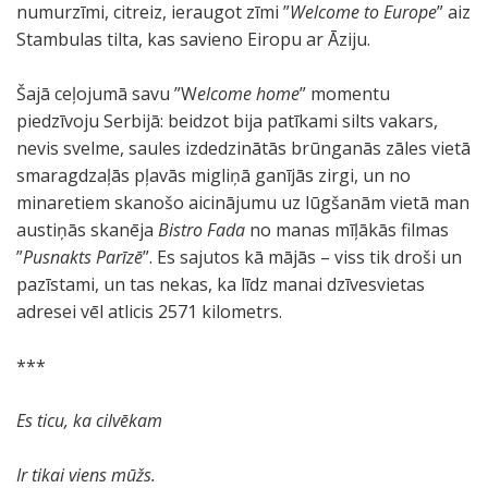
numurzīmi, citreiz, ieraugot zīmi ”
Welcome to Europe
” aiz
Stambulas tilta, kas savieno Eiropu ar Āziju.
Šajā ceļojumā savu ”W
elcome home
” momentu
piedzīvoju Serbijā: beidzot bija patīkami silts vakars,
nevis svelme, saules izdedzinātās brūnganās zāles vietā
smaragdzaļās pļavās migliņā ganījās zirgi, un no
minaretiem skanošo aicinājumu uz lūgšanām vietā man
austiņās skanēja
Bistro Fada
no manas mīļākās filmas
”
Pusnakts Parīzē
”. Es sajutos kā mājās – viss tik droši un
pazīstami, un tas nekas, ka līdz manai dzīvesvietas
adresei vēl atlicis 2571 kilometrs.
***
Es ticu, ka cilvēkam
Ir tikai viens mūžs.