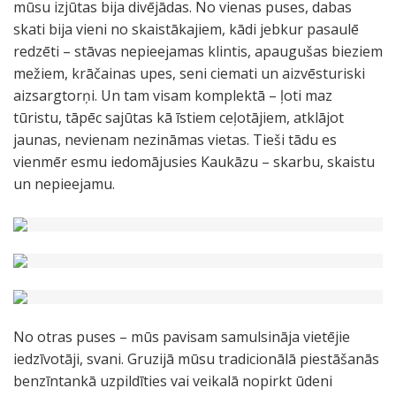
mūsu izjūtas bija divējādas. No vienas puses, dabas
skati bija vieni no skaistākajiem, kādi jebkur pasaulē
redzēti – stāvas nepieejamas klintis, apaugušas bieziem
mežiem, krāčainas upes, seni ciemati un aizvēsturiski
aizsargtorņi. Un tam visam komplektā – ļoti maz
tūristu, tāpēc sajūtas kā īstiem ceļotājiem, atklājot
jaunas, nevienam nezināmas vietas. Tieši tādu es
vienmēr esmu iedomājusies Kaukāzu – skarbu, skaistu
un nepieejamu.
No otras puses – mūs pavisam samulsināja vietējie
iedzīvotāji, svani. Gruzijā mūsu tradicionālā piestāšanās
benzīntankā uzpildīties vai veikalā nopirkt ūdeni