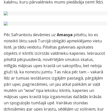
kaķēnu, kuru pārvaldnieks mums piedāvāja ņemt līdzi.
Pēc Safranbolu devāmies uz
Amasya
pilsētu, ko es
noteikti liktu savā Turcijā obligāti apmeklējamo vietu
listē, ja tādu veidotu. Pilsētas galvenais apskates
objekts ir klintīs izcirstās valdnieku kapenes. Iebraucot
pilsētā pēcpusdienā, novērtējām smukos skatus,
mīlīgās mājiņas upes krastā un sakoptību, bet nebija
gluži tā, ka nonestu jumtu. Tas nāca pēc tam – vakarā
līdz ar tumsas iestāšanos izgājām pastaigā, pārgājām
pāri upei, pagriezāmies, un jau atkal palikām ar vaļā
mutēm un ”wow” tipa leksiku: klintis, kapenes un
mājiņas upes krastā bija izgaismotas dažādās krāsās
un spoguļojās tumšajā upē. Vairākas stundas
dzīvojāmies gar upes krastu, sēdējām uz soliņiem, kur