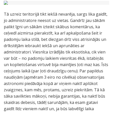
Tā uzreiz teritorijā tikt iekšā nevarēja, sargs lika gaidīt,
jo administratore neesot uz vietas. Gandrīz jau sākām
palikt īgni un sākām izteikt skābus komentārus, ka
ceļvedī aizmirsa pierakstīt, ka arī apkalpošana šeit ir
padomju laika stilā, bet diezgan drīz viss atrisinājās un
drīkstējām iebraukt iekšā un aprunāties ar
administratori. Viesnīca izrādījās tik eksotiska, cik vien
var būt – no padomju laikiem viesnīcas ēkā, istabiņās
un koplietošanas virtuvē bija mainījies ļoti maz kas. Īsts
ceļojums laikā (par ļoti draudzīgu cenu). Par papildus
naudiņām (apmēram 3 eiro no cilvēka) observatorijas
astronomi piedāvāja kopā ar viņiem naktī aplūkot
zvaigznes, kam mēs, protams, uzreiz piekritām. Tā kā
sāka savilkties mākoņi, nebija garantijas, ka naktī būs
skaidras debesis, tādēļ sarunājām, ka esam gatavi
gaidīt līdz vieniem naktī un, ja būs labvēlīgi laika