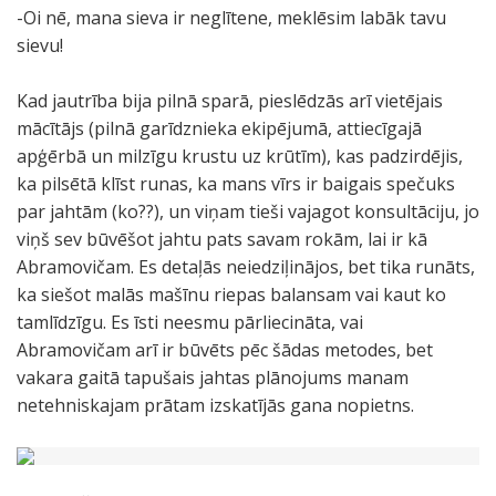
-Oi nē, mana sieva ir neglītene, meklēsim labāk tavu
sievu!
Kad jautrība bija pilnā sparā, pieslēdzās arī vietējais
mācītājs (pilnā garīdznieka ekipējumā, attiecīgajā
apģērbā un milzīgu krustu uz krūtīm), kas padzirdējis,
ka pilsētā klīst runas, ka mans vīrs ir baigais spečuks
par jahtām (ko??), un viņam tieši vajagot konsultāciju, jo
viņš sev būvēšot jahtu pats savam rokām, lai ir kā
Abramovičam. Es detaļās neiedziļinājos, bet tika runāts,
ka siešot malās mašīnu riepas balansam vai kaut ko
tamlīdzīgu. Es īsti neesmu pārliecināta, vai
Abramovičam arī ir būvēts pēc šādas metodes, bet
vakara gaitā tapušais jahtas plānojums manam
netehniskajam prātam izskatījās gana nopietns.