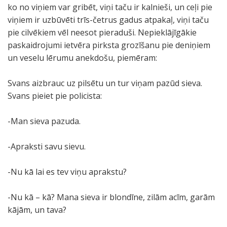
ko no viņiem var gribēt, viņi taču ir kalnieši, un ceļi pie
viņiem ir uzbūvēti trīs-četrus gadus atpakaļ, viņi taču
pie cilvēkiem vēl neesot pieraduši. Nepieklājīgākie
paskaidrojumi ietvēra pirksta grozīšanu pie deniņiem
un veselu lērumu anekdošu, piemēram:
Svans aizbrauc uz pilsētu un tur viņam pazūd sieva.
Svans pieiet pie policista:
-Man sieva pazuda.
-Apraksti savu sievu.
-Nu kā lai es tev viņu aprakstu?
-Nu kā – kā? Mana sieva ir blondīne, zilām acīm, garām
kājām, un tava?