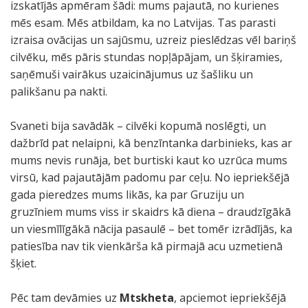
izskatījās apmēram šādi: mums pajautā, no kurienes
mēs esam. Mēs atbildam, ka no Latvijas. Tas parasti
izraisa ovācijas un sajūsmu, uzreiz pieslēdzas vēl bariņš
cilvēku, mēs pāris stundas nopļāpājam, un šķiramies,
saņēmuši vairākus uzaicinājumus uz šašliku un
palikšanu pa nakti.
Svaneti bija savādāk – cilvēki kopumā noslēgti, un
dažbrīd pat nelaipni, kā benzīntanka darbinieks, kas ar
mums nevis runāja, bet burtiski kaut ko uzrūca mums
virsū, kad pajautājām padomu par ceļu. No iepriekšējā
gada pieredzes mums likās, ka par Gruziju un
gruzīniem mums viss ir skaidrs kā diena – draudzīgākā
un viesmīlīgākā nācija pasaulē – bet tomēr izrādījās, ka
patiesība nav tik vienkārša kā pirmajā acu uzmetienā
šķiet.
Pēc tam devāmies uz
Mtskheta
, apciemot iepriekšējā