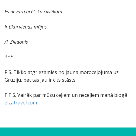
Es nevaru ticēt, ka cilvēkam
Ir tikai vienas mājas.
/I. Ziedonis
***
P.S. Tikko atgriezāmies no jauna motoceļojuma uz
Gruziju, bet tas jau ir cits stāsts
P.P.S. Vairāk par mūsu ceļiem un neceļiem manā blogā
elzatravel.com