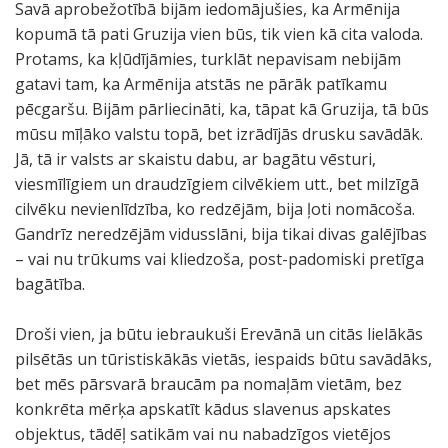
Savā aprobežotībā bijām iedomājušies, ka Armēnija
kopumā tā pati Gruzija vien būs, tik vien kā cita valoda.
Protams, ka kļūdījāmies, turklāt nepavisam nebijām
gatavi tam, ka Armēnija atstās ne pārāk patīkamu
pēcgaršu. Bijām pārliecināti, ka, tāpat kā Gruzija, tā būs
mūsu mīļāko valstu topā, bet izrādījās drusku savādāk.
Jā, tā ir valsts ar skaistu dabu, ar bagātu vēsturi,
viesmīlīgiem un draudzīgiem cilvēkiem utt., bet milzīgā
cilvēku nevienlīdzība, ko redzējām, bija ļoti nomācoša.
Gandrīz neredzējām vidusslāni, bija tikai divas galējības
– vai nu trūkums vai kliedzoša, post-padomiski pretīga
bagātība.
Droši vien, ja būtu iebraukuši Erevānā un citās lielākās
pilsētās un tūristiskākās vietās, iespaids būtu savādāks,
bet mēs pārsvarā braucām pa nomaļām vietām, bez
konkrēta mērķa apskatīt kādus slavenus apskates
objektus, tādēļ satikām vai nu nabadzīgos vietējos