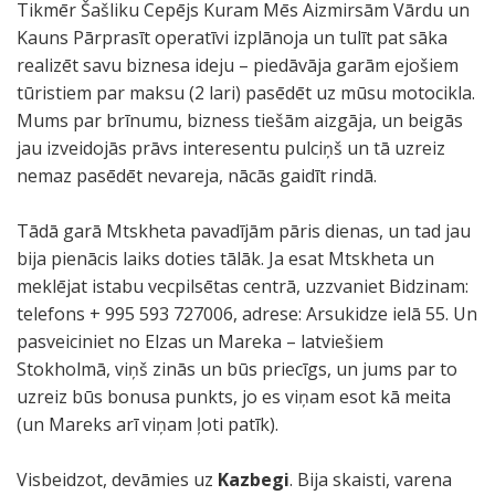
Tikmēr Šašliku Cepējs Kuram Mēs Aizmirsām Vārdu un
Kauns Pārprasīt operatīvi izplānoja un tulīt pat sāka
realizēt savu biznesa ideju – piedāvāja garām ejošiem
tūristiem par maksu (2 lari) pasēdēt uz mūsu motocikla.
Mums par brīnumu, bizness tiešām aizgāja, un beigās
jau izveidojās prāvs interesentu pulciņš un tā uzreiz
nemaz pasēdēt nevareja, nācās gaidīt rindā.
Tādā garā Mtskheta pavadījām pāris dienas, un tad jau
bija pienācis laiks doties tālāk. Ja esat Mtskheta un
meklējat istabu vecpilsētas centrā, uzzvaniet Bidzinam:
telefons + 995 593 727006, adrese: Arsukidze ielā 55. Un
pasveiciniet no Elzas un Mareka – latviešiem
Stokholmā, viņš zinās un būs priecīgs, un jums par to
uzreiz būs bonusa punkts, jo es viņam esot kā meita
(un Mareks arī viņam ļoti patīk).
Visbeidzot, devāmies uz
Kazbegi
. Bija skaisti, varena