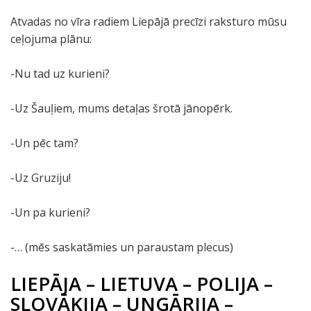
Atvadas no vīra radiem Liepājā precīzi raksturo mūsu
ceļojuma plānu:
-Nu tad uz kurieni?
-Uz Šauļiem, mums detaļas šrotā jānopērk.
-Un pēc tam?
-Uz Gruziju!
-Un pa kurieni?
-… (mēs saskatāmies un paraustam plecus)
LIEPĀJA – LIETUVA – POLIJA –
SLOVĀKIJA – UNGĀRIJA –