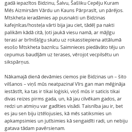
gadā iepazītos Bidzinu, Šalvu, Šašliku Cepēju Kuram
Mēs Aizmirsām Vārdu un Kauns Pārprasīt, un pārējos.
Mtskheta ieradāmies ap pusnakti un Bidzinas
kafejnīcas/hosteļa vārti bija jau ciet, tādēļ pa nakti
palikām kādā citā, ļoti jaukā viesu namā, ar mājīgu
terasi ar brīnišķīgu skatu uz rokasstiepiena attālumā
esošo Mtskheta baznīcu. Saimnieces piedāvāto tēju un
cepumus baudījām uz terases, vērojot vecpilsētu un
sikspārņus.
Nākamajā dienā devāmies ciemos pie Bidzinas un – šito
vilšanos – viņš mūs neatpazina! Vīrs gan man mēģināja
iestāstīt, ka tas ir tikai loģiski, viņš mūs ir saticis tikai
divas reizes pirms gada, un, kā jau cilvēkam gados, ar
redzi un atmiņu var gadīties visādi. Taisnība jau ir, bet
es jau sen biju iztēlojusies, kā mēs satiksmies un
apkampsimies un jutīsimies kā sengaidīti radi, un nebiju
gatava tādam pavērsienam.