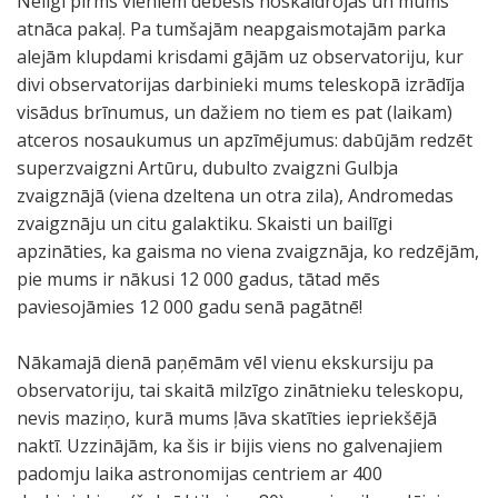
Neilgi pirms vieniem debesis noskaidrojās un mums
atnāca pakaļ. Pa tumšajām neapgaismotajām parka
alejām klupdami krisdami gājām uz observatoriju, kur
divi observatorijas darbinieki mums teleskopā izrādīja
visādus brīnumus, un dažiem no tiem es pat (laikam)
atceros nosaukumus un apzīmējumus: dabūjām redzēt
superzvaigzni Artūru, dubulto zvaigzni Gulbja
zvaigznājā (viena dzeltena un otra zila), Andromedas
zvaigznāju un citu galaktiku. Skaisti un bailīgi
apzināties, ka gaisma no viena zvaigznāja, ko redzējām,
pie mums ir nākusi 12 000 gadus, tātad mēs
paviesojāmies 12 000 gadu senā pagātnē!
Nākamajā dienā paņēmām vēl vienu ekskursiju pa
observatoriju, tai skaitā milzīgo zinātnieku teleskopu,
nevis maziņo, kurā mums ļāva skatīties iepriekšējā
naktī. Uzzinājām, ka šis ir bijis viens no galvenajiem
padomju laika astronomijas centriem ar 400