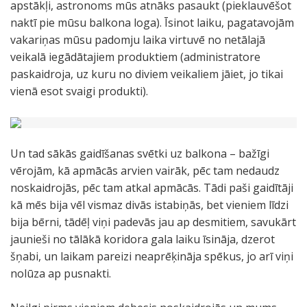
apstākļi, astronoms mūs atnāks pasaukt (pieklauvēšot
naktī pie mūsu balkona loga). Īsinot laiku, pagatavojām
vakariņas mūsu padomju laika virtuvē no netālajā
veikalā iegādātajiem produktiem (administratore
paskaidroja, uz kuru no diviem veikaliem jāiet, jo tikai
vienā esot svaigi produkti).
Un tad sākās gaidīšanas svētki uz balkona – bažīgi
vērojām, kā apmācās arvien vairāk, pēc tam nedaudz
noskaidrojās, pēc tam atkal apmācās. Tādi paši gaidītāji
kā mēs bija vēl vismaz divās istabiņās, bet vieniem līdzi
bija bērni, tādēļ viņi padevās jau ap desmitiem, savukārt
jaunieši no tālākā koridora gala laiku īsināja, dzerot
šņabi, un laikam pareizi neaprēķināja spēkus, jo arī viņi
nolūza ap pusnakti.