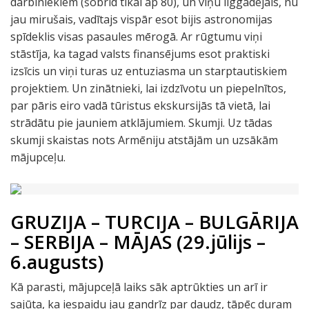
darbiniekiem (šobrīd tikai ap 80), un viņu ilggadējais, nu
jau mirušais, vadītajs vispār esot bijis astronomijas
spīdeklis visas pasaules mērogā. Ar rūgtumu viņi
stāstīja, ka tagad valsts finansējums esot praktiski
izsīcis un viņi turas uz entuziasma un starptautiskiem
projektiem. Un zinātnieki, lai izdzīvotu un piepelnītos,
par pāris eiro vadā tūristus ekskursijās tā vietā, lai
strādātu pie jauniem atklājumiem. Skumji. Uz tādas
skumji skaistas nots Armēniju atstājām un uzsākām
mājupceļu.
GRUZIJA – TURCIJA – BULGĀRIJA
– SERBIJA – MĀJAS (29.jūlijs –
6.augusts)
Kā parasti, mājupceļā laiks sāk aptrūkties un arī ir
sajūta, ka iespaidu jau gandrīz par daudz, tāpēc duram