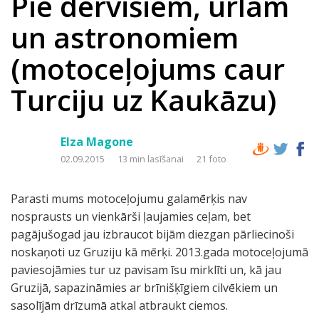
Pie dervišiem, urlām
un astronomiem
(motoceļojums caur
Turciju uz Kaukāzu)
Elza Magone
02.09.2015
13 min lasīšanai
21 foto
Parasti mums motoceļojumu galamērķis nav
nosprausts un vienkārši ļaujamies ceļam, bet
pagājušogad jau izbraucot bijām diezgan pārliecinoši
noskaņoti uz Gruziju kā mērķi. 2013.gada motoceļojumā
paviesojāmies tur uz pavisam īsu mirklīti un, kā jau
Gruzijā, sapazināmies ar brīnišķīgiem cilvēkiem un
sasolījām drīzumā atkal atbraukt ciemos.