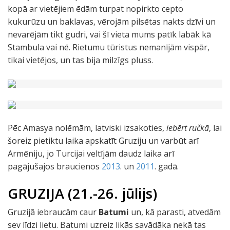
kopā ar vietējiem ēdām turpat nopirkto cepto
kukurūzu un baklavas, vērojām pilsētas nakts dzīvi un
nevarējām tikt gudri, vai šī vieta mums patīk labāk kā
Stambula vai nē. Rietumu tūristus nemanījām vispār,
tikai vietējos, un tas bija milzīgs pluss.
Pēc Amasya nolēmām, latviski izsakoties,
iebērt ručkā
, lai
šoreiz pietiktu laika apskatīt Gruziju un varbūt arī
Armēniju, jo Turcijai veltījām daudz laika arī
pagājušajos braucienos
2013
. un
2011
. gadā.
GRUZIJA (21.-26. jūlijs)
Gruzijā iebraucām caur
Batumi
un, kā parasti, atvedām
sev līdzi lietu. Batumi uzreiz likās savādāka nekā tas