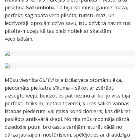
pilsētiņa
Safranbolu.
Tā bija īsti mūsu gaumē: maza,
perfekti saglabāta veca pilsēta, tūristu maz, un
iedzīvotāji joprojām dzīvo savu, īstu dzīvi; tā nav mirusi
pilsēta-muzejs kā tas bieži notiek ar skaistām
vecpilsētām.
Mūsu viesnīca
Gul Evi
bija izcila: veca otomānu ēka,
piedomāts pie katra sīkuma – sākot ar zvērādu
aizsegto ieeju, beidzot es pat nezinu ar ko, jo viss bija
perfekti, teiksim, metāla toverīši, kuros salikti vannas
istabas piederumi vai gaisa kondicionieris, kas diskrēti
paslēpts antikvārā skapī. No rīta mūs modināja dārzā
dziedošie putni, brokastis varējām ieturēt kādā no
dārza jaukajiem nostūrīšiem, spēlējoties ar draudzīgo