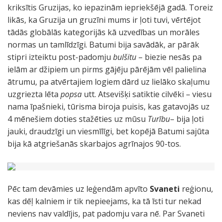
kriksītis Gruzijas, ko iepazinām iepriekšējā gadā. Toreiz
likās, ka Gruzija un gruzīni mums ir ļoti tuvi, vērtējot
tādās globālās kategorijās kā uzvedības un morāles
normas un tamlīdzīgi. Batumi bija savādāk, ar pārāk
stipri izteiktu post-padomju
bulšitu
– biezie nesās pa
ielām ar džipiem un pirms gājēju pārējām vēl palielina
ātrumu, pa atvērtajiem logiem dārd uz lielāko skaļumu
uzgriezta lēta
popsa
utt. Atsevišķi satiktie cilvēki – viesu
nama īpašnieki, tūrisma biroja puisis, kas gatavojās uz
4 mēnešiem doties stažēties uz mūsu
Turību
– bija ļoti
jauki, draudzīgi un viesmīlīgi, bet kopējā Batumi sajūta
bija kā atgriešanās skarbajos agrīnajos 90-tos.
Pēc tam devāmies uz leģendām apvīto
Svaneti
reģionu,
kas dēļ kalniem ir tik nepieejams, ka tā īsti tur nekad
neviens nav valdījis, pat padomju vara nē. Par Svaneti