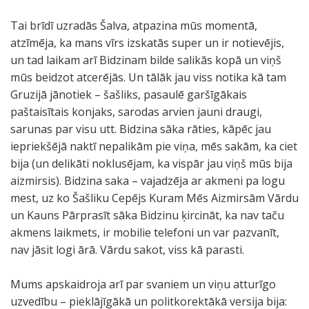
Tai brīdī uzradās Šalva, atpazina mūs momentā,
atzīmēja, ka mans vīrs izskatās super un ir notievējis,
un tad laikam arī Bidzinam bilde salikās kopā un viņš
mūs beidzot atcerējās. Un tālāk jau viss notika kā tam
Gruzijā jānotiek – šašliks, pasaulē garšīgākais
paštaisītais konjaks, sarodas arvien jauni draugi,
sarunas par visu utt. Bidzina sāka rāties, kāpēc jau
iepriekšējā naktī nepalikām pie viņa, mēs sakām, ka ciet
bija (un delikāti noklusējam, ka vispār jau viņš mūs bija
aizmirsis). Bidzina saka – vajadzēja ar akmeni pa logu
mest, uz ko Šašliku Cepējs Kuram Mēs Aizmirsām Vārdu
un Kauns Pārprasīt sāka Bidzinu ķircināt, ka nav taču
akmens laikmets, ir mobilie telefoni un var pazvanīt,
nav jāsit logi ārā. Vārdu sakot, viss kā parasti.
Mums apskaidroja arī par svaniem un viņu atturīgo
uzvedību – pieklājīgākā un politkorektākā versija bija: