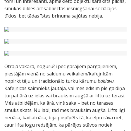
forši un interesanti, apmeklēto objektu saraksts pildās,
smukas bildes arī sablieztas iesniegšanai sociālajos
tīklos, bet tādas īstas brīnuma sajūtas nebija.
Otrajā vakarā, noguruši pēc garajiem pārgājieniem,
piestājām vienā no saldumu veikaliem/kafejnīcām
nopirkt tēju un tradicionālo turku kārumu
baklavu
.
Kafejnīcas saimnieks jautāja, vai mēs ēdīsim pie galdiņa
turpat ārā uz ielas vai brauksim augšā ar liftu uz terasi.
Mēs atbildējām, ka ārā, viņš saka – bet no terases
smuks skats. Nu labi, tad mēs brauksim augšā. Lifts ilgi
nenāca, kad atnāca, bija piepīpēts tā, ka elpu rāva ciet,
caur lifta logu redzējām, ka pārējos stāvos notiek