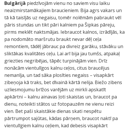
Bulgārijā
piedzīvojām vienu no saviem visu laiku
neaizmirstamākajiem braucieniem. Bija agrs vakars un
tā kā taisījās uz negaisu, tomēr nolēmām pabraukt vēl
pāris stundas un tikt pāri kalniem pa Šipkas pāreju,
pirms meklēt naktsmājas. Iebraucot kalnos, izrādījās, ka
pa nodomāto maršrutu braukt nevar dēļ ceļa
remontiem, tādēļ jābrauc pa divreiz garāku, stāvāku un
sliktākas kvalitātes ceļu. Lai arī bija jau tumšs, atpakaļ
griezties negribējas, tāpēc turpinājām vien. Drīz
nonācām vientulīgos kalnu ceļos, citus braucējus
nemanīja, un tad sāka plosīties negaiss – visapkārt
zibeņoja kā traks, bet dīvainā kārtā nelija. Biežo zibens
uzliesmojumu brīžos varējām uz mirkli apskatīt
apkārtni – kalnu ainavas ļoti skaistas un, braucot pa
dienu, noteikti stātos uz fotopauzēm ne vienu reizi
vien. Bet paši skaistākie dienas skati nespētu
pārtrumpot sajūtas, kādas pārņem, braucot naktī pa
vientulīgiem kalnu ceļiem, kad debesis visapkārt