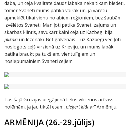
daba, un ceļa kvalitāte daudz labāka nekā tikām biedēti,
tomēr Svaneti mums patika vairāk un, ja varētu
apmeklēt tikai vienu no abiem reģioniem, bez šaubām
izvēlētos Svaneti. Man ļoti patika Svaneti zaļums un
skarbās klintis, savukārt kalni ceļā uz Kazbegi bija
plikāki
un lēzenāki. Bet galvenais – uz Kazbegi ved ļoti
noslogots ceļš virzienā uz Krieviju, un mums labāk
patika braukt pa tukšiem, vientulīgiem un
noslēpumainiem Svaneti ceļiem.
Tas šajā Gruzijas piegājienā lielos vilcienos arī viss –
nolēmām, ja jau tiktāl esam,
pieķert klāt
arī Armēniju.
ARMĒNIJA (26.-29.jūlijs)