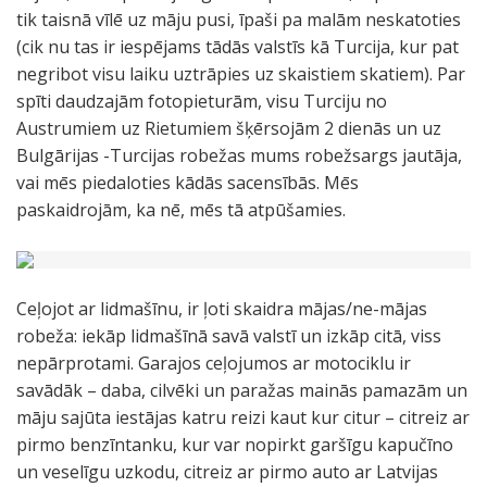
tik taisnā vīlē uz māju pusi, īpaši pa malām neskatoties
(cik nu tas ir iespējams tādās valstīs kā Turcija, kur pat
negribot visu laiku uztrāpies uz skaistiem skatiem). Par
spīti daudzajām fotopieturām, visu Turciju no
Austrumiem uz Rietumiem šķērsojām 2 dienās un uz
Bulgārijas -Turcijas robežas mums robežsargs jautāja,
vai mēs piedaloties kādās sacensībās. Mēs
paskaidrojām, ka nē, mēs tā atpūšamies.
Ceļojot ar lidmašīnu, ir ļoti skaidra mājas/ne-mājas
robeža: iekāp lidmašīnā savā valstī un izkāp citā, viss
nepārprotami. Garajos ceļojumos ar motociklu ir
savādāk – daba, cilvēki un paražas mainās pamazām un
māju sajūta iestājas katru reizi kaut kur citur – citreiz ar
pirmo benzīntanku, kur var nopirkt garšīgu kapučīno
un veselīgu uzkodu, citreiz ar pirmo auto ar Latvijas