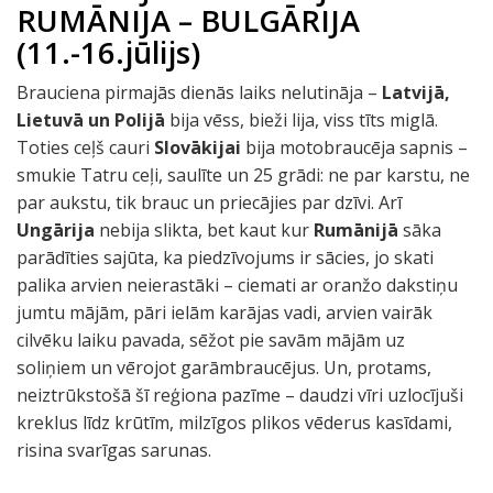
RUMĀNIJA – BULGĀRIJA
(11.-16.jūlijs)
Brauciena pirmajās dienās laiks nelutināja –
Latvijā,
Lietuvā un Polijā
bija vēss, bieži lija, viss tīts miglā.
Toties ceļš cauri
Slovākijai
bija motobraucēja sapnis –
smukie Tatru ceļi, saulīte un 25 grādi: ne par karstu, ne
par aukstu, tik brauc un priecājies par dzīvi. Arī
Ungārija
nebija slikta, bet kaut kur
Rumānijā
sāka
parādīties sajūta, ka piedzīvojums ir sācies, jo skati
palika arvien neierastāki – ciemati ar oranžo dakstiņu
jumtu mājām, pāri ielām karājas vadi, arvien vairāk
cilvēku laiku pavada, sēžot pie savām mājām uz
soliņiem un vērojot garāmbraucējus. Un, protams,
neiztrūkstošā šī reģiona pazīme – daudzi vīri uzlocījuši
kreklus līdz krūtīm, milzīgos plikos vēderus kasīdami,
risina svarīgas sarunas.