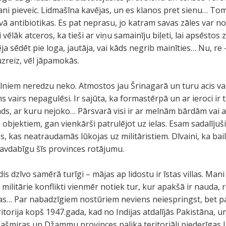
ani pieveic. Lidmašīna kavējas, un es klanos pret sienu… T
ā antibiotikas. Es pat neprasu, jo katram savas zāles var n
vēlāk atceros, ka tieši ar viņu samainīju biļeti, lai apsēstos 
ja sēdēt pie loga, jautāja, vai kāds negrib mainīties… Nu, re –
 uzreiz, vēl jāpamokās.
niem neredzu neko. Atmostos jau Šrinagarā un turu acis vaļā.
s vairs nepagulēsi. Ir sajūta, ka formastērpā un ar ieroci ir te
 tāds, ar kuru nejoko… Pārsvarā visi ir ar melnām bārdām vai
objektiem, gan vienkārši patrulējot uz ielas. Esam sadalīju
, kas neatraudamās lūkojas uz militāristiem. Dīvaini, ka bai
savdabīgu šīs provinces rotājumu.
dis dzīvo samērā turīgi – mājas ap lidostu ir īstas villas. Man
i militārie konflikti vienmēr notiek tur, kur apakšā ir nauda,
s… Par nabadzīgiem nostūriem neviens neiespringst, bet par
eritorija kopš 1947.gada, kad no Indijas atdalījās Pakistāna, u
šmiras un Džammu provinces palika teritoriāli piederīgas Indi