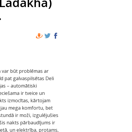
 Ladakha)
.
jā var būt problēmas ar
d pat galvaspilsētas Deli
ojas – automātiski
eciešama ir tveice un
kts izmocītas, kārtojam
 jau mega komfortu, bet
tundā ir moži, izgulējušies
šis nakts pārbaudījums ir
ietā, un elektrība, protams,