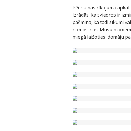
Pēc Gunas rīkojuma apkalpot
Izrādās, ka sviedros ir izm
pašmina, ka tādi sīkumi v
nomierinos. Musulmaņiem sē
miegā laižoties, domāju pa