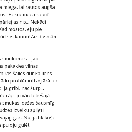
ā miegā, lai rautos augšā
rgusi. Pusnomoda sapnī
pārlej asinis… Nekādi
 Kad mostos, eju pie
jo ūdens kannu! Aiz dusmām
dus smukumus… Jau
as pakakles vilnas
iras šalles dur kā īlens
ekādu problēmu! Izej ārā un
, ja gribi, nāc šurp…
ēc rāpoju vārda tiešajā
s smukas, dažas šausmīgi
audzes izvelku spilgti
vajag gan. Nu, ja tik košu
eipuļoju gulēt.