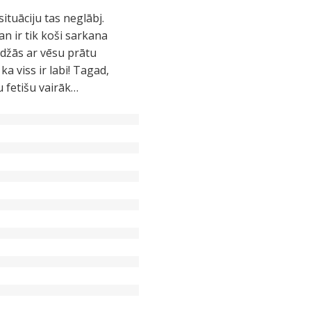
ituāciju tas neglābj.
an ir tik koši sarkana
džās ar vēsu prātu
 viss ir labi! Tagad,
u fetišu vairāk…