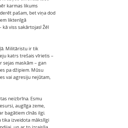
omēr karmas likums
oderēt pašam, bet viņa dod
zem liktenīgā
 kā viss sakārtojas! Žēl
 Militāristu ir tik
ju katrs trešais vīrietis –
 ar sejas maskām – gan
šies pa džipiem. Mūsu
les vai agresiju nejūtam,
i tas neizbrīna. Esmu
 resursi, auglīga zeme,
 bagātiem cīnās ilgi.
n tika izveidota mākslīgi
jai, un ar to izraisīja