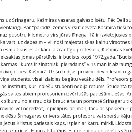
 uz Šrinagaru, Kašmiras vasaras galvaspilsētu. Pēc Deli su
enlaicīgi. Par ‘’paradīzi zemes virsū’’ dēvētā Kašmira tieši to
maz pusotru kilometru virs jūras līmeņa. Tā ir izvietojusies 
 kā vārti uz debesīm – vilinoši majestātiskās kalnu virsotnes
 ka esmu tikusies ar kādu aizrautīgu profesoru, Kašmiras kvēl
 eksaktas jomas pārstāvis, ir budists kopš 1972.gada. ‘’Budis
karmas likums ir zinātniski pierādāms’’ viņš man ir aizrautīgi 
 dzīvojot tieši Kašmirā. Uz šo Indijas provinci deviņdesmito g
viņa students, visai izlaidies bagātu vecāku dēls. Profesors 
ijas institūtā, kur indiešu studenti nebija retums. Studenta tē
ās saites abiem profesoriem izvērtušās patiešām ciešas. Arī
k sīkumu no aizraujošā brauciena un portretē Šrinagaru tik d
rovinci vēl neredzot, ir pielipusi arī man, taču ar spēkiem ir
klēšu Šrinagaras universitātes profesoru vai speršu kāju m
s Jēzus Kristus patiesais kaps, izplēn ar katru mirkli. Lidostā
egu uz grīdas. Esmu atstutējusies pret sienu un cenšos vērot