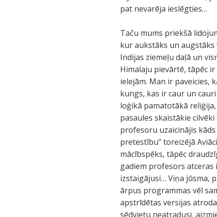
pat nevarēja ieslēgties…
Taču mums priekšā lidojums
kur aukstāks un augstāks vi
Indijas ziemeļu daļā un vis
Himalaju pievārtē, tāpēc ir
ielejām. Man ir paveicies,
kungs, kas ir caur un cauri
loģikā pamatotākā reliģija, 
pasaules skaistākie cilvēki
profesoru uzaicinājis kāds 
pretestību’’ toreizējā Aviāc
mācībspēks, tāpēc draudzīg
gadiem profesors atceras i
izstaigājusi… Viņa jūsma, p
ārpus programmas vēl same
apstrīdētas versijas atroda
sēdvietu neatradusi, aizmi