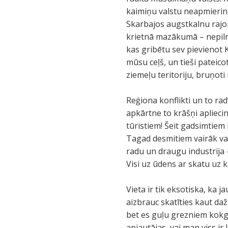
kaimiņu valstu neapmierinā
Skarbajos augstkalnu rajono
krietnā mazākumā – nepilni 
kas gribētu sev pievienot 
mūsu ceļš, un tieši pateico
ziemeļu teritoriju, bruņoti m
Reģiona konflikti un to rad
apkārtne to krāšņi apliecin
tūristiem! Šeit gadsimtiem 
Tagad desmitiem vairāk vai
radu un draugu industrija –
Visi uz ūdens ar skatu uz 
Vieta ir tik eksotiska, ka
aizbrauc skatīties kaut da
bet es guļu grezniem kokgr
apjautājas, vai man viss ir