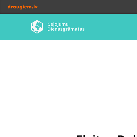
Ceļojumu
Dienasgrāmatas