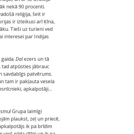
āk nekā 90 procenti.
ošā reliģija, šeit ir
jas ir izteikusi arī Ķīna,
ku. Tieši uz turieni ved
i interesei par Indijas
i gaida.
Dal
ezers un tā
, tad atpūsties jābrauc
 un savdabīgs patvērums.
un tam ir pakļauta vesela
iesnīcnieki, apkalpotāji…
esmu! Grupa laimīgi
jām plaukst, zeļ un priecē,
pkalpotājs ik pa brīdim
viņš pilda cītīgi un ik pa