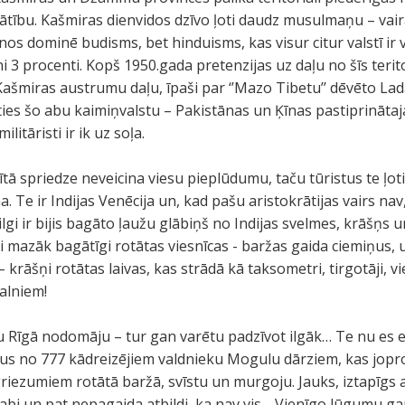
tību. Kašmiras dienvidos dzīvo ļoti daudz musulmaņu – vair
s dominē budisms, bet hinduisms, kas visur citur valstī ir vad
3 procenti. Kopš 1950.gada pretenzijas uz daļu no šīs teritori
Kašmiras austrumu daļu, īpaši par ‘’Mazo Tibetu’’ dēvēto Ladā
ties šo abu kaimiņvalstu – Pakistānas un Ķīnas pastiprinātaja
ilitāristi ir ik uz soļa.
ītā spriedze neveicina viesu pieplūdumu, taču tūristus te ļot
a. Te ir Indijas Venēcija un, kad pašu aristokrātijas vairs nav
ilgi ir bijis bagāto ļaužu glābiņš no Indijas svelmes, krāšņs
 mazāk bagātīgi rotātas viesnīcas - baržas gaida ciemiņus, 
 krāšņi rotātas laivas, kas strādā kā taksometri, tirgotāji, v
kalniem!
 jau Rīgā nodomāju – tur gan varētu padzīvot ilgāk… Te nu es 
žus no 777 kādreizējiem valdnieku Mogulu dārziem, kas jopro
iezumiem rotātā baržā, svīstu un murgoju. Jauks, iztapīgs a
 labi un pat nepagaida atbildi, ka nav vis… Vienīgo lūgumu gan 