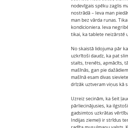
nodevīgais spēku zaglis m
nostrādā – Ieva man piedāv
man bez vārda runas. Tikai 
kondicioniera. Ieva negribē
tikai, ka tablete neizārstē
No skaistā lidojuma pār kal
uzkrītoši daudz, ka pat slim
stalts, trenēts, apmācīts,
mašīnās, gan pie dažādiem 
mašīnā esam divas sievietes
drīzāk uztveram viņus kā 
Uzreiz secinām, ka šeit ļau
pārliecinājusies, ka ilgstoš
gadsimtos uzkrātas vērtība
Indijas ziemeļi ir strīdus t
radīta musulmaņu valsts. Ka