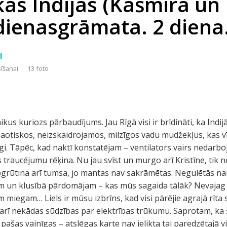
kas Indijas (Kašmira un
dienasgrāmata. 2 diena
I
sīšanai
13 foto
ikus kuriozs pārbaudījums. Jau Rīgā visi ir brīdināti, ka Indi
haotiskos, neizskaidrojamos, milzīgos vadu mudžekļus, kas vī
rīgi. Tāpēc, kad naktī konstatējam – ventilators vairs nedarb
 traucējumu rēķina. Nu jau svīst un murgo arī Kristīne, tik n
pgrūtina arī tumsa, jo mantas nav sakrāmētas. Negulētās na
em un klusībā pārdomājam – kas mūs sagaida tālāk? Nevajag
miegam… Liels ir mūsu izbrīns, kad visi pārējie agrajā rīta s
d arī nekādas sūdzības par elektrības trūkumu. Saprotam, ka 
 pašas vainīgas – atslēgas karte nav ielikta tai paredzētajā v