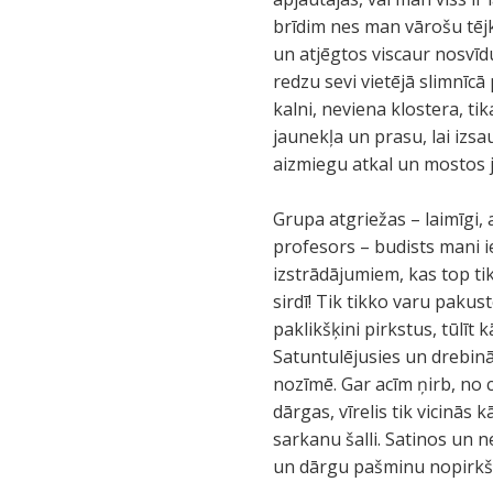
brīdim nes man vārošu tēj
un atjēgtos viscaur nosvīd
redzu sevi vietējā slimnīc
kalni, neviena klostera, ti
jaunekļa un prasu, lai izs
aizmiegu atkal un mostos 
Grupa atgriežas – laimīgi
profesors – budists mani ie
izstrādājumiem, kas top tik
sirdī! Tik tikko varu paku
paklikšķini pirkstus, tūlīt 
Satuntulējusies un drebinād
nozīmē. Gar acīm ņirb, no
dārgas, vīrelis tik vicinās 
sarkanu šalli. Satinos un n
un dārgu pašminu nopirkšu, 