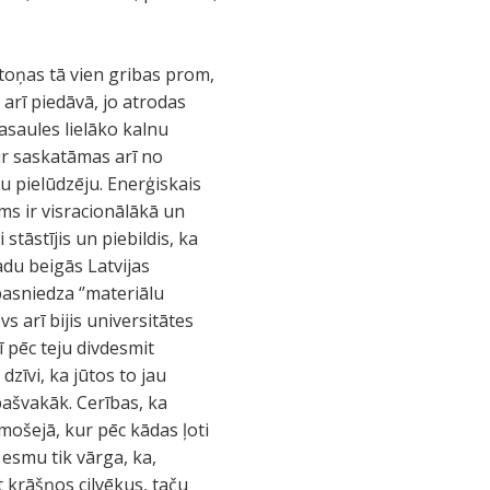
toņas tā vien gribas prom,
 arī piedāvā, jo atrodas
pasaules lielāko kalnu
 ir saskatāmas arī no
u pielūdzēju. Enerģiskais
ms ir visracionālākā un
stāstījis un piebildis, ka
adu beigās Latvijas
pasniedza ‘’materiālu
vs arī bijis universitātes
 pēc teju divdesmit
zīvi, ka jūtos to jau
 pašvakāk. Cerības, ka
ošejā, kur pēc kādas ļoti
 esmu tik vārga, ka,
 krāšņos cilvēkus, taču