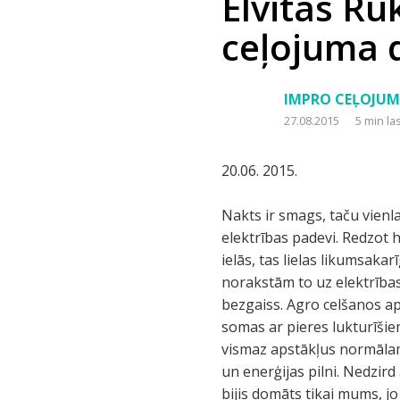
Elvitas Ru
ceļojuma 
IMPRO CEĻOJUM
27.08.2015
5 min la
20.06. 2015.
Nakts ir smags, taču vienla
elektrības padevi. Redzot 
ielās, tas lielas likumsaka
norakstām to uz elektrības
bezgaiss. Agro celšanos a
somas ar pieres lukturīši
vismaz apstākļus normālam 
un enerģijas pilni. Nedzir
bijis domāts tikai mums, jo