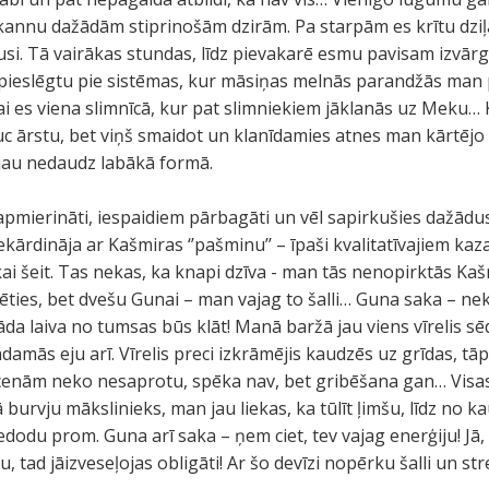
kannu dažādām stiprinošām dzirām. Pa starpām es krītu dziļ
usi. Tā vairākas stundas, līdz pievakarē esmu pavisam izvā
ā pieslēgtu pie sistēmas, kur māsiņas melnās parandžās man 
kai es viena slimnīcā, kur pat slimniekiem jāklanās uz Meku…
auc ārstu, bet viņš smaidot un klanīdamies atnes man kārtē
jau nedaudz labākā formā.
, apmierināti, iespaidiem pārbagāti un vēl sapirkušies dažā
kārdināja ar Kašmiras ‘’pašminu’’ – īpaši kvalitatīvajiem kaz
ai šeit. Tas nekas, ka knapi dzīva - man tās nenopirktās Kašm
stēties, bet dvešu Gunai – man vajag to šalli… Guna saka – n
kāda laiva no tumsas būs klāt! Manā baržā jau viens vīrelis sēd
amās eju arī. Vīrelis preci izkrāmējis kaudzēs uz grīdas, tāp
 cenām neko nesaprotu, spēka nav, bet gribēšana gan… Visa
kā burvju mākslinieks, man jau liekas, ka tūlīt ļimšu, līdz no k
edodu prom. Guna arī saka – ņem ciet, tev vajag enerģiju! Jā, 
tad jāizveseļojas obligāti! Ar šo devīzi nopērku šalli un str