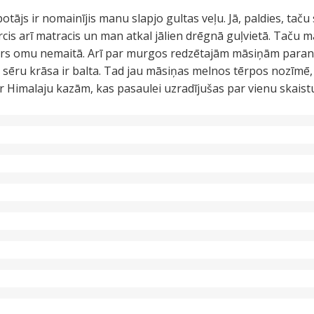
ājs ir nomainījis manu slapjo gultas veļu. Jā, paldies, taču s
ircis arī matracis un man atkal jālien drēgnā guļvietā. Taču m
airs omu nemaitā. Arī par murgos redzētajām māsiņām paran
ru krāsa ir balta. Tad jau māsiņas melnos tērpos nozīmē, ka
r Himalaju kazām, kas pasaulei uzradījušas par vienu skaist