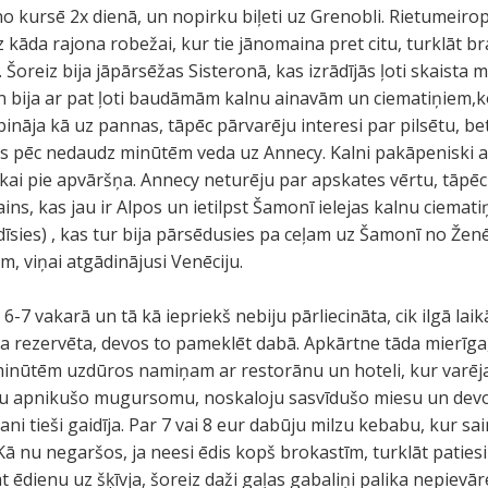
 kursē 2x dienā, un nopirku biļeti uz Grenobli. Rietumeiropa
dz kāda rajona robežai, kur tie jānomaina pret citu, turklāt 
Šoreiz bija jāpārsēžas Sisteronā, kas izrādījās ļoti skaista 
n bija ar pat ļoti baudāmām kalnu ainavām un ciematiņiem,k
ināja kā uz pannas, tāpēc pārvarēju interesi par pilsētu, be
kas pēc nedaudz minūtēm veda uz Annecy. Kalni pakāpeniski at
tikai pie apvāršņa. Annecy neturēju par apskates vērtu, tāpēc
Bains, kas jau ir Alpos un ietilpst Šamonī ielejas kalnu ciemat
dīsies) , kas tur bija pārsēdusies pa ceļam uz Šamonī no Ženē
em, viņai atgādinājusi Venēciju.
 6-7 vakarā un tā kā iepriekš nebiju pārliecināta, cik ilgā lai
ja rezervēta, devos to pameklēt dabā. Apkārtne tāda mierīga,
inūtēm uzdūros namiņam ar restorānu un hoteli, kur varēj
tu apnikušo mugursomu, noskaloju sasvīdušo miesu un devos 
ani tieši gaidīja. Par 7 vai 8 eur dabūju milzu kebabu, kur sa
ā nu negaršos, ja neesi ēdis kopš brokastīm, turklāt patiesi 
dienu uz šķīvja, šoreiz daži gaļas gabaliņi palika nepievārē