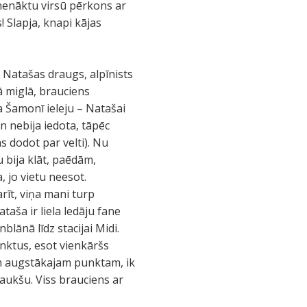
k nenāktu virsū pērkons ar
! Slapja, knapi kājas
 Natašas draugs, alpīnists
ā miglā, brauciens
 Šamonī ieleju – Natašai
an nebija iedota, tāpēc
s dodot par velti). Nu
 bija klāt, paēdām,
 jo vietu neesot.
rīt, viņa mani turp
taša ir liela ledāju fane
lānā līdz stacijai Midi.
unktus, esot vienkāršs
am augstākajam punktam, ik
raukšu. Viss brauciens ar