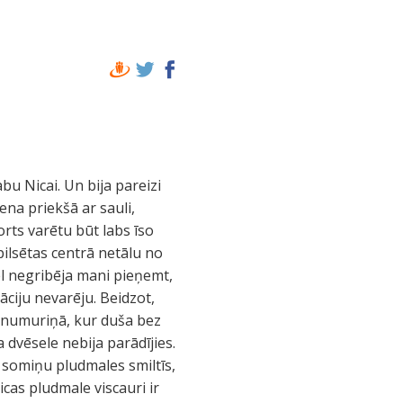
abu Nicai. Un bija pareizi
iena priekšā ar sauli,
orts varētu būt labs īso
pilsētas centrā netālu no
vēl negribēja mani pieņemt,
vāciju nevarēju. Beidzot,
ā numuriņā, kur duša bez
 dvēsele nebija parādījies.
t somiņu pludmales smiltīs,
cas pludmale viscauri ir