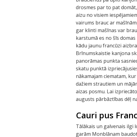
drosmes par to pat domāt, 
aizu no visiem iespējamie
vairums brauc ar mašīnām, 
gar klinti mašīnas var brauk
karstumā es no šīs domas a
kādu jaunu francūzi aizbra
Brīnumskaistie kanjona ska
panorāmas punkta sasniedz 
skatu punktā izpriecājusie
nākamajam ciematam, kur d
dažiem strautiem un mājām
aizas posmu. Lai izpriecāto
augusts pārbāztības dēļ na
Cauri pus Franc
Tālākais un galvenais ilgi
garām Monblānam baudot sni