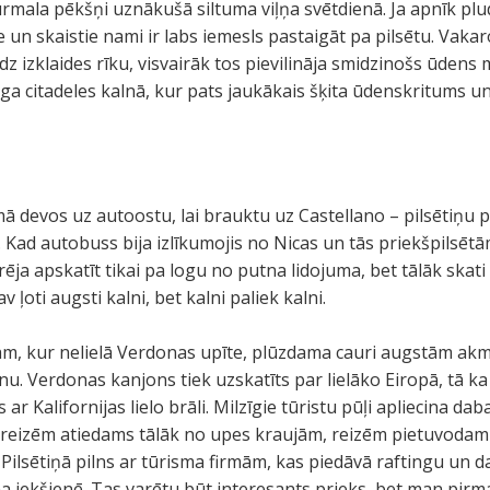
rmala pēkšņi uznākušā siltuma viļņa svētdienā. Ja apnīk plu
un skaistie nami ir labs iemesls pastaigāt pa pilsētu. Vaka
dz izklaides rīku, visvairāk tos pievilināja smidzinošs ūdens 
ga citadeles kalnā, kur pats jaukākais šķita ūdenskritums un 
 devos uz autoostu, lai brauktu uz Castellano – pilsētiņu p
. Kad autobuss bija izlīkumojis no Nicas un tās priekšpilsē
ēja apskatīt tikai pa logu no putna lidojuma, bet tālāk skati b
 ļoti augsti kalni, bet kalni paliek kalni.
tām, kur nelielā Verdonas upīte, plūzdama cauri augstām akme
onu. Verdonas kanjons tiek uzskatīts par lielāko Eiropā, tā 
 ar Kalifornijas lielo brāli. Milzīgie tūristu pūļi apliecina 
 reizēm atiedams tālāk no upes kraujām, reizēm pietuvoda
Pilsētiņā pilns ar tūrisma firmām, kas piedāvā raftingu un da
a iekšienē. Tas varētu būt interesants prieks, bet man pirma