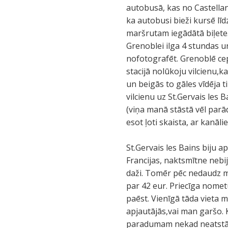
autobusā, kas no Castellano
ka autobusi bieži kursē lī
maršrutam iegādātā biļete. 
Grenoblei ilga 4 stundas u
nofotografēt. Grenoblē cep
stacijā nolūkoju vilcienu,
un beigās to gāles vīdēja 
vilcienu uz St.Gervais les 
(viņa manā stāstā vēl parā
esot ļoti skaista, ar kanāli
St.Gervais les Bains biju ap
Francijas, naktsmītne nebi
daži. Tomēr pēc nedaudz m
par 42 eur. Priecīga nome
paēst. Vienīgā tāda vieta m
apjautājās,vai man garšo. K
paradumam nekad neatstāt ē