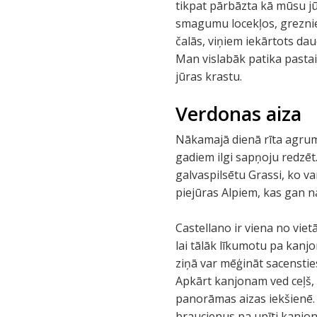
tikpat pārbāzta kā mūsu jū
smagumu locekļos, greznie 
čalās, viņiem iekārtots dau
Man vislabāk patika pastai
jūras krastu.
Verdonas aiza
Nākamajā dienā rīta agrumā
gadiem ilgi sapņoju redzēt
galvaspilsētu Grassi, ko var
piejūras Alpiem, kas gan nav
Castellano ir viena no vie
lai tālāk līkumotu pa kanj
ziņā var mēģināt sacensties
Apkārt kanjonam ved ceļš,
panorāmas aizas iekšienē. 
braucienus pa upīti kanjon