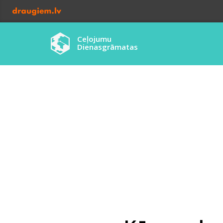
Ceļojumu
Dienasgrāmatas