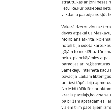
strautu,kas ar joni nesās n
lietu. Re,kur paslēpies lie
vilkdama paspēju nokļūt hot
Vakarā dzerot vīnu uz tera
devās atpakaļ uz Maskavu, 
Monblānā atkrita. Nolēmām
hotelī bija iedota karte,ka
gājām to meklēt uz tūrisma 
neko, planckājāmies atpaka
parādījās arī reģistratūra
Sameklēju internetā kādu h
pavadīja. Laikam liktenīgas
un tieši tāpēc bija apmetus
No Midi tālāk līdz punktam
krēslu pacēlājs,ko viņa sa
pa brīžam apstādamies, lai 
visiem trim pacēlājiem izm