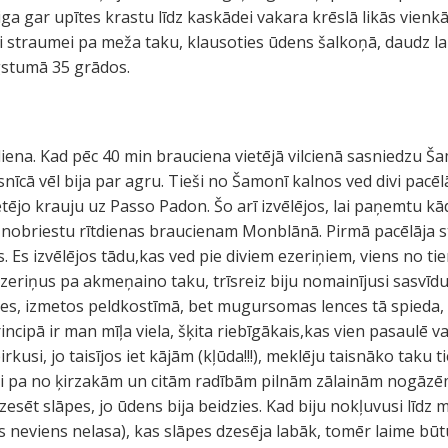
iga gar upītes krastu līdz kaskādei vakara krēslā likās vien
ēji straumei pa meža taku, klausoties ūdens šalkoņā, daudz l
stumā 35 grādos.
diena. Kad pēc 40 min brauciena vietējā vilcienā sasniedzu Šam
iesnīcā vēl bija par agru. Tieši no Šamonī kalnos ved divi pacē
retējo krauju uz Passo Padon. Šo arī izvēlējos, lai paņemtu k
 nobriestu rītdienas braucienam Monblānā. Pirmā pacēlāja st
. Es izvēlējos tādu,kas ved pie diviem ezeriņiem, viens no ti
eriņus pa akmeņaino taku, trīsreiz biju nomainījusi sasvīd
stes, izmetos peldkostīmā, bet mugursomas lences tā spieda, k
incipā ir man mīļa viela, šķita riebīgākais,kas vien pasaulē v
rkusi, jo taisījos iet kājām (kļūda!!!), meklēju taisnāko taku 
ši pa no ķirzakām un citām radībām pilnām zālainām nogāz
sēt slāpes, jo ūdens bija beidzies. Kad biju nokļuvusi līdz 
s neviens nelasa), kas slāpes dzesēja labāk, tomēr laime būt