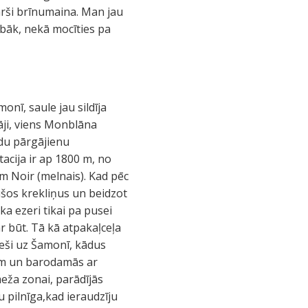
kārši brīnumaina. Man jau
abāk, nekā mocīties pa
onī, saule jau sildīja
lāji, viens Monblāna
ādu pārgājienu
acija ir ap 1800 m, no
em Noir (melnais). Kad pēc
ušos krekliņus un beidzot
a ezeri tikai pa pusei
ar būt. Tā kā atpakaļceļa
tieši uz Šamonī, kādus
ēm un barodamās ar
meža zonai, parādījās
u pilnīga,kad ieraudzīju