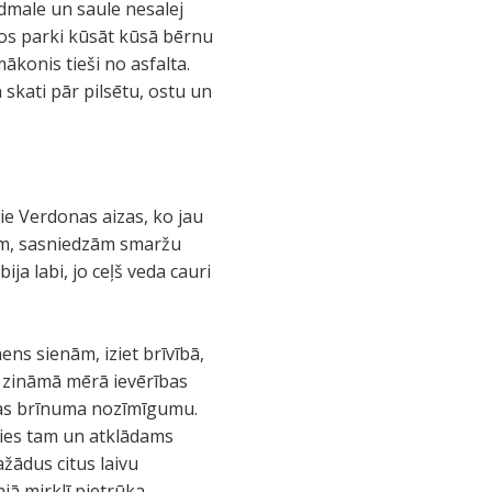
dmale un saule nesalej
ros parki kūsāt kūsā bērnu
mākonis tieši no asfalta.
skati pār pilsētu, ostu un
ie Verdonas aizas, ko jau
tām, sasniedzām smaržu
ija labi, jo ceļš veda cauri
ns sienām, iziet brīvībā,
ka zināmā mērā ievērības
dabas brīnuma nozīmīgumu.
mies tam un atklādams
žādus citus laivu
jā mirklī pietrūka