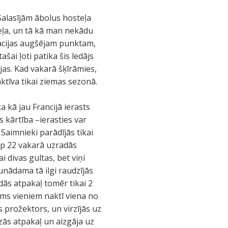
. Salasījām ābolus hosteļa
teļa, un tā kā man nekādu
stacijas augšējam punktam,
šai ļoti patika šis ledājs
pjas. Kad vakarā šķīrāmies,
aktīva tikai ziemas sezonā.
a kā jau Francijā ierasts
as kārtība –ierasties var
Saimnieki parādījās tikai
 ap 22 vakarā uzradās
 divas gultas, bet viņi
runādama tā ilgi raudzījās
dās atpakaļ tomēr tikai 2
irms vieniem naktī viena no
s prožektors, un virzījās uz
zās atpakaļ un aizgāja uz