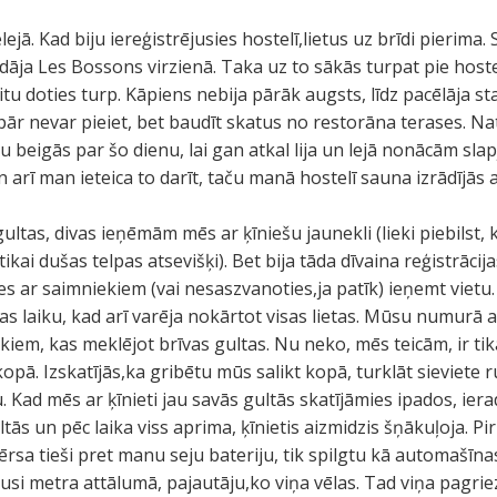
ejā. Kad biju iereģistrējusies hostelī,lietus uz brīdi pierima
dāja Les Bossons virzienā. Taka uz to sākās turpat pie hos
ritu doties turp. Kāpiens nebija pārāk augsts, līdz pacēlāja 
spār nevar pieiet, bet baudīt skatus no restorāna terases. Nata
u beigās par šo dienu, lai gan atkal lija un lejā nonācām sla
n arī man ieteica to darīt, taču manā hostelī sauna izrādījās 
ultas, divas ieņēmām mēs ar ķīniešu jaunekli (lieki piebilst, k
 tikai dušas telpas atsevišķi). Bet bija tāda dīvaina reģistrācij
s ar saimniekiem (vai nesaszvanoties,ja patīk) ieņemt vietu. 
as laiku, kad arī varēja nokārtot visas lietas. Mūsu numurā
iem, kas meklējot brīvas gultas. Nu neko, mēs teicām, ir tikai
opā. Izskatījās,ka gribētu mūs salikt kopā, turklāt sieviete 
 Kad mēs ar ķīnieti jau savās gultās skatījāmies ipados, iera
ltās un pēc laika viss aprima, ķīnietis aizmidzis šņākuļoja. P
rsa tieši pret manu seju bateriju, tik spilgtu kā automašīna
usi metra attālumā, pajautāju,ko viņa vēlas. Tad viņa pagrie