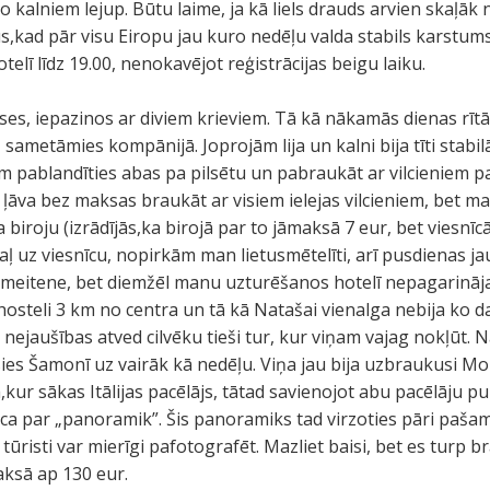
o kalniem lejup. Būtu laime, ja kā liels drauds arvien skaļā
tus,kad pār visu Eiropu jau kuro nedēļu valda stabils karstums
elī līdz 19.00, nenokavējot reģistrācijas beigu laiku.
ses, iepazinos ar diviem krieviem. Tā kā nākamās dienas rītā
sametāmies kompānijā. Joprojām lija un kalni bija tīti stabil
 pablandīties abas pa pilsētu un pabraukāt ar vilcieniem pa
s ļāva bez maksas braukāt ar visiem ielejas vilcieniem, bet m
biroju (izrādījās,ka birojā par to jāmaksā 7 eur, bet viesnīcā
ļ uz viesnīcu, nopirkām man lietusmētelīti, arī pusdienas jau
s meitene, bet diemžēl manu uzturēšanos hotelī nepagarināja,
osteli 3 km no centra un tā kā Natašai vienalga nebija ko da
 nejaušības atved cilvēku tieši tur, kur viņam vajag nokļūt. Na
ies Šamonī uz vairāk kā nedēļu. Viņa jau bija uzbraukusi Monb
,kur sākas Itālijas pacēlājs, tātad savienojot abu pacēlāju p
uca par „panoramik”. Šis panoramiks tad virzoties pāri paš
tūristi var mierīgi pafotografēt. Mazliet baisi, bet es turp b
aksā ap 130 eur.