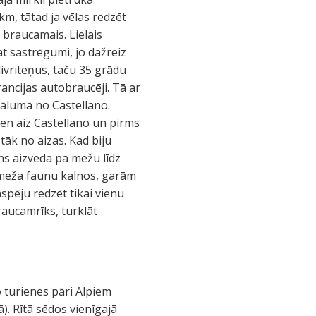
km, tātad ja vēlas redzēt
braucamais. Lielais
t sastrēgumi, jo dažreiz
 divriteņus, taču 35 grādu
ancijas autobraucēji. Tā ar
tālumā no Castellano.
ien aiz Castellano un pirms
āk no aizas. Kad biju
ns aizveda pa mežu līdz
 meža faunu kalnos, garām
pēju redzēt tikai vienu
raucamrīks, turklāt
 turienes pāri Alpiem
). Rītā sēdos vienīgajā