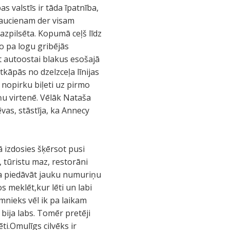
s valstīs ir tāda īpatnība,
braucienam der visam
mazpilsēta. Kopumā ceļš līdz
o pa logu gribējās
t autoostai blakus esošajā
kāpās no dzelzceļa līnijas
 nopirku biļeti uz pirmo
iņu virtenē. Vēlāk Nataša
vas, stāstīja, ka Annecy
kā izdosies šķērsot pusi
 tūristu maz, restorāni
a piedāvāt jauku numuriņu
meklēt,kur lēti un labi
imnieks vēl ik pa laikam
bija labs. Tomēr pretēji
ti.Omulīgs cilvēks ir