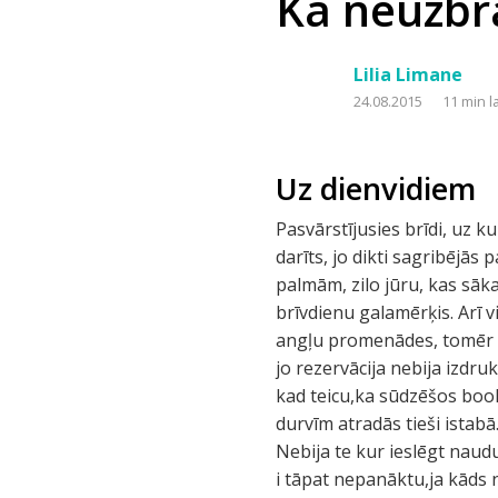
Kā neuzb
Lilia Limane
24.08.2015
11 min l
Uz dienvidiem
Pasvārstījusies brīdi, uz ku
darīts, jo dikti sagribējās 
palmām, zilo jūru, kas sāka
brīvdienu galamērķis. Arī v
angļu promenādes, tomēr tā 
jo rezervācija nebija izdruk
kad teicu,ka sūdzēšos book
durvīm atradās tieši istab
Nebija te kur ieslēgt naudu
i tāpat nepanāktu,ja kāds 