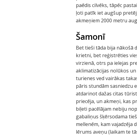
paēdis cilvēks, tāpēc pasta
ļoti patīk iet augšup pret
akmeņiem 2000 metru aug
Šamonī
Bet tieši tāda bija nākošā 
krietni, bet reģistrēties v
virzienā, otrs pa ielejas p
aklimatizācijas nolūkos un
turienes ved vairākas takas
pāris stundām sasniedzu ez
atdarinot dažas citas tūri
priecēja, un akmeņi, kas pr
biļeti pacēlājam nebiju nopi
gabaliņus šķērsodama tie
mellenēm, kam vajadzēja dze
lērums aveņu (laikam te tā