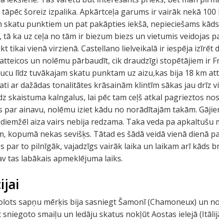
tāpēc šoreiz izpalika. Apkārtceļa garums ir vairāk nekā 100 
m skatu punktiem un pat pakāpties iekšā, nepieciešams kāds 
tā ka uz ceļa no tām ir biezum biezs un vietumis veidojas pa
t tikai vienā virzienā. Castellano lielveikalā ir iespēja izīrēt
tteicos un nolēmu pārbaudīt, cik draudzīgi stopētājiem ir Fr
ucu līdz tuvākajam skatu punktam uz aizu,kas bija 18 km at
ti ar dažādas tonalitātes krāsainām klintīm sākas jau drīz v
skaistuma kalngalus, lai pēc tam ceļš atkal pagrieztos nost
s par ainavu, nolēmu iziet kādu no norādītajām takām. Gājie
iemžēl aiza vairs nebija redzama. Taka veda pa apkaltušu
, kopumā nekas sevišķs. Tātad es šādā veidā vienā dienā pas
s par to pilnīgāk, vajadzīgs vairāk laika un laikam arī kāds b
v tas labākais apmeklējuma laiks.
ijai
 lolots sapņu mērķis bija sasniegt Šamonī (Chamoneux) un no
egoto smaiļu un ledāju skatus nokļūt Aostas ielejā (Itālijā