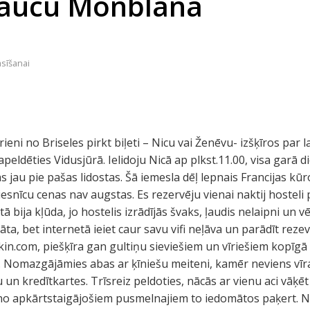
raucu Monblānā
asīšanai
rieni no Briseles pirkt biļeti – Nicu vai Ženēvu- izšķīros par l
papeldēties Vidusjūrā. Ielidoju Nicā ap plkst.11.00, visa garā d
s jau pie pašas lidostas. Šā iemesla dēļ lepnais Francijas kūr
iesnīcu cenas nav augstas. Es rezervēju vienai naktij hosteli 
bija kļūda, jo hostelis izrādījās švaks, ļaudis nelaipni un 
āta, bet internetā ieiet caur savu vifi neļāva un parādīt reze
in.com, piešķīra gan gultiņu sieviešiem un vīriešiem kopīg
ā. Nomazgājāmies abas ar ķīniešu meiteni, kamēr neviens vīra
 un kredītkartes. Trīsreiz peldoties, nācās ar vienu aci vāķē
no apkārtstaigājošiem pusmelnajiem to iedomātos paķert. Ni