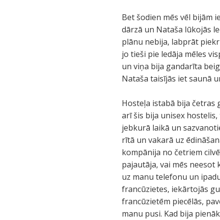
Bet šodien mēs vēl bijām iel
dārzā un Nataša lūkojās le
plānu nebija, labprāt piek
jo tieši pie ledāja mēles vi
un viņa bija gandarīta beig
Nataša taisījās iet saunā u
Hosteļa istabā bija četras g
arī šis bija unisex hostelis,
jebkurā laikā un sazvanotie
rītā un vakarā uz ēdināšan
kompānija no četriem cilvēk
pajautāja, vai mēs neesot k
uz manu telefonu un ipadu.
francūzietes, iekārtojās gu
francūzietēm piecēlās, pavē
manu pusi. Kad bija pienāk