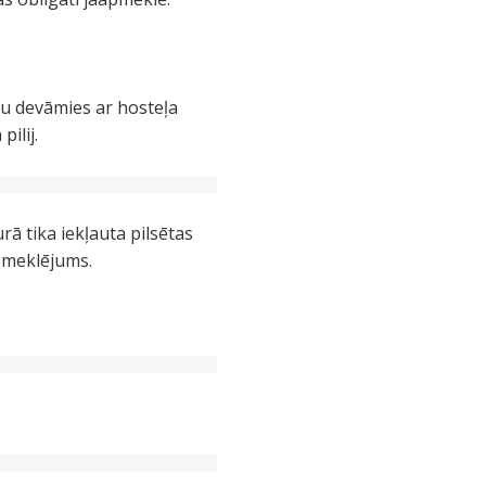
etu devāmies ar hosteļa
ilij.
 tika iekļauta pilsētas
apmeklējums.