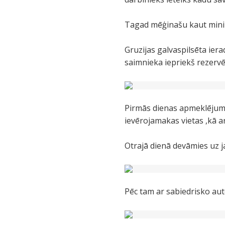
Tagad mēģinašu kaut minimā
Gruzijas galvaspilsēta ier
saimnieka iepriekš rezervē
Pirmās dienas apmeklējuma
ievērojamakas vietas ,kā a
Otrajā dienā devāmies uz j
Pēc tam ar sabiedrisko au