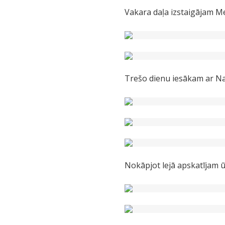
Vakara daļa izstaigājam Me
Trešo dienu iesākam ar Na
Nokāpjot lejā apskatījam ū