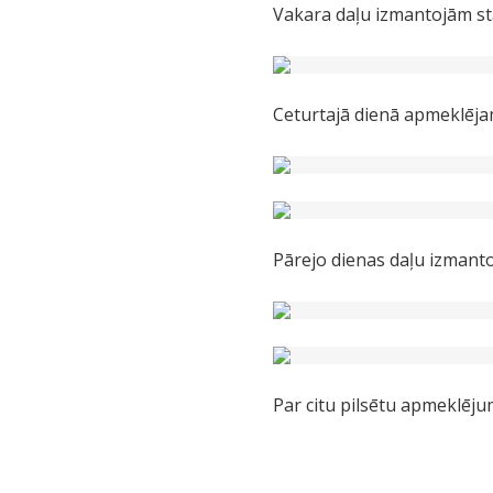
Vakara daļu izmantojām st
Ceturtajā dienā apmeklējam
Pārejo dienas daļu izmant
Par citu pilsētu apmeklēj