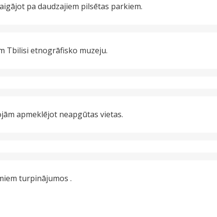
aigājot pa daudzajiem pilsētas parkiem.
 Tbilisi etnogrāfisko muzeju.
ojām apmeklējot neapgūtas vietas.
umiem turpinājumos .