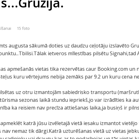
s...Gruzija.
sīšanai
15 foto
mts augusta sākumā doties uz daudzu ceļotāju izslavēto Gru
ktu...Tbilisi.Tālak ietveros mīlestības pilsētu Signahi,tad A
s apmešanās vietas tika rezervētas caur Booking.com un n
osteļus kuru vērtejums nebija zemāks par 9.2 un kuru cena ne
ilsētas uz otru izmantojām sabiedrisko transportu (maršrutk
tūrisma sezonas laikā stundu iepriekš,jo var izrādīties ka au
ība ka reisiem nav precīza attiešanas laika,ja busiņš ir pilns,
apmeklēt katrā jūsu izvēletajā vietā iesaku izmantot vietējo 
 nav nemaz tik dārgi.Katrā uzturēšanas vietā uz vietas jebk
vu radinieku vai draugu,kas ar to nodarbojas un tās vietas k