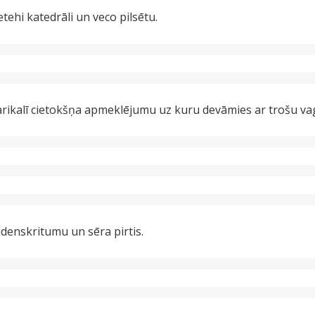
tehi katedrāli un veco pilsētu.
rikalī cietokšņa apmeklējumu uz kuru devāmies ar trošu va
denskritumu un sēra pirtis.