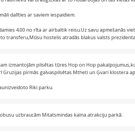
li dalīties ar saviem iespaidiem.
adamies 4.00 no rīta ar airbaltik reisu.Uz savu apmešanās vi
to transferu,Mūsu hostelis atradās blakus valsts prezidenta p
m izmantojām pilsētas tūres Hop on Hop pakalpojumus,kurā
rī Gruzijas pirmās galvaspilsētas Mtheti un Ģvari klostera 
aunizveidoto Riki parku.
tobusu uzbraucām Mitatsmindas kalna atrakciju parkā.