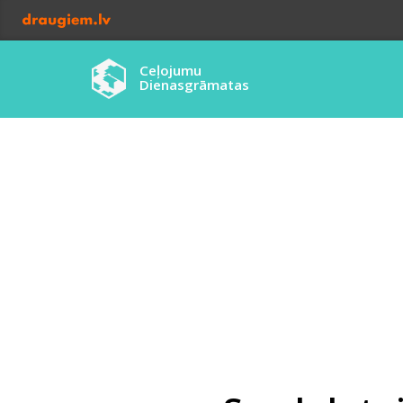
Ceļojumu
Dienasgrāmatas