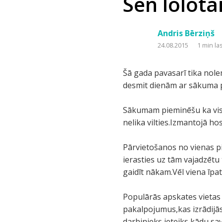
Sen lolotai
Andris Bērziņš
24.08.2015
1 min la
Šā gada pavasarī tika nole
desmit dienām ar sākuma pun
Sākumam pieminēšu ka visa
nelika vilties.Izmantojā h
Pārvietošanos no vienas p
ierasties uz tām vajadzētu 
gaidīt nākam.Vēl viena īpatn
Populārās apskates vietas 
pakalpojumus,kas izrādijās
darbinieks ieteiks kādu sa