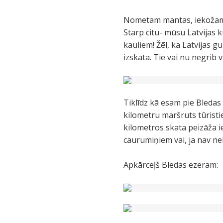
Nometam mantas, iekožam l
Starp citu- mūsu Latvijas 
kauliem! Žēl, ka Latvijas g
izskata. Tie vai nu negrib
Tiklīdz kā esam pie Bledas
kilometru maršruts tūristi
kilometros skata peizāža ie
caurumiņiem vai, ja nav ne
Apkārceļš Bledas ezeram: