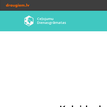
Ceļojumu
Dienasgrāmatas