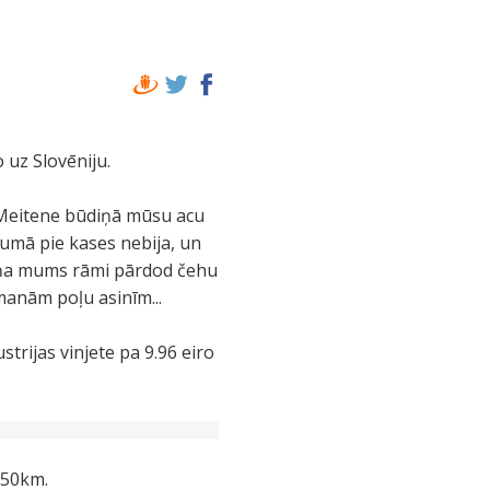
 uz Slovēniju.
. Meitene būdiņā mūsu acu
vumā pie kases nebija, un
 viņa mums rāmi pārdod čehu
 manām poļu asinīm...
trijas vinjete pa 9.96 eiro
850km.