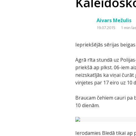
Kaleidosko
Aivars Mežulis
19.07.2015
1 min la
Iepriekšējās sērijas beiga
Agrā rīta stundā uz Polija
priekšā ap plkst. 06-iem a
neizskatījās ka viņai čurā
vinjetes par 17 eiro uz 10 
Braucam čehiem cauri pa bān
10 dienām.
Ierodamies Bledā tikai ap 