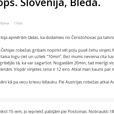
ps. Slovēnija, Bleda.
sīšanai
7 foto
s bija apmērām tādas, ka dodamies no Čenstohovas pa taisno
s-Čehijas robežas gribam nopirkt vēl poļu pusē čehu vinjeti
iztaisa logu ciet un uzliek "10min". Bez mums neviena cita tu
t gribējās tā, ka var sagaršot. Nogaidām 20min, tad mierīgi
dienām. Vispār vinjetes cena ir 12 eiro. Atkal man kauns par
i kā pa vecu krievu lidlauku. Pie Austrijas robežas atkal Aus
plkst 15-iem, jo iepriekš pabijām pie Postoinas. Nobraukti 1