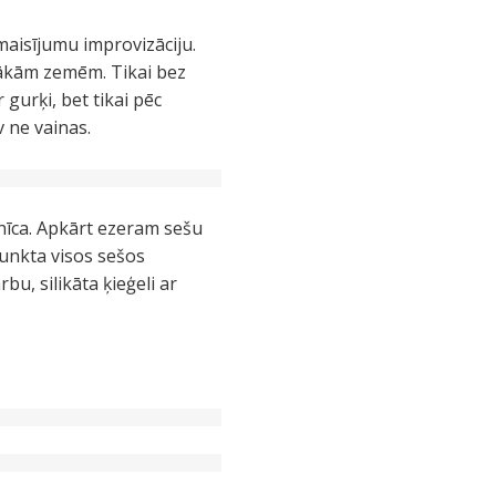
aisījumu improvizāciju.
ltākām zemēm. Tikai bez
 gurķi, bet tikai pēc
v ne vainas.
znīca. Apkārt ezeram sešu
punkta visos sešos
bu, silikāta ķieģeli ar