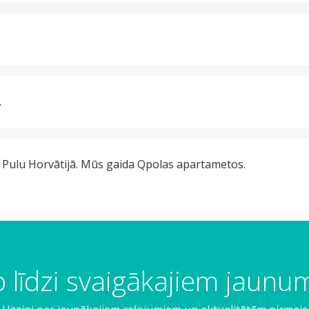
.
 uz Pulu Horvātijā. Mūs gaida Qpolas apartametos.
 līdzi svaigākajiem jaun