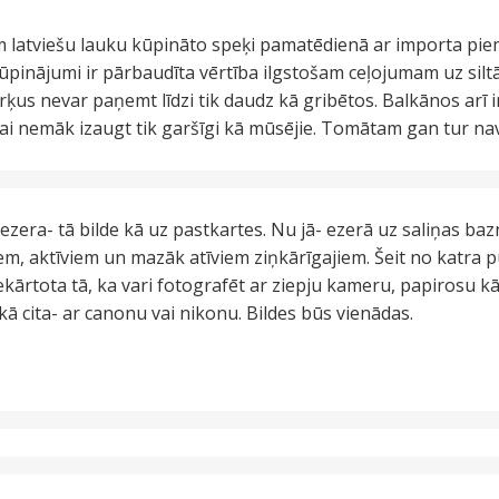
atviešu lauku kūpināto speķi pamatēdienā ar importa piem
kūpinājumi ir pārbaudīta vērtība ilgstošam ceļojumam uz si
urķus nevar paņemt līdzi tik daudz kā gribētos. Balkānos arī ir
 vai nemāk izaugt tik garšīgi kā mūsējie. Tomātam gan tur na
 ezera- tā bilde kā uz pastkartes. Nu jā- ezerā uz saliņas ba
em, aktīviem un mazāk atīviem ziņkārīgajiem. Šeit no katra 
kārtota tā, ka vari fotografēt ar ziepju kameru, papirosu kār
kā cita- ar canonu vai nikonu. Bildes būs vienādas.