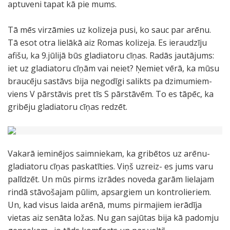
aptuveni tapat kā pie mums.
Tā mēs virzāmies uz kolizeja pusi, ko sauc par arēnu.
Tā esot otra lielākā aiz Romas kolizeja. Es ieraudzīju
afišu, ka 9.jūlijā būs gladiatoru cīņas. Radās jautājums:
iet uz gladiatoru cīņām vai neiet? Ņemiet vērā, ka mūsu
braucēju sastāvs bija negodīgi salikts pa dzimumiem-
viens V pārstāvis pret tīs S pārstāvēm. To es tāpēc, ka
gribēju gladiatoru cīņas redzēt.
Vakarā ieminējos saimniekam, ka gribētos uz arēnu-
gladiatoru cīņas paskatīties. Viņš uzreiz- es jums varu
palīdzēt. Un mūs pirms izrādes noveda garām lielajam
rindā stāvošajam pūlim, apsargiem un kontrolieriem.
Un, kad visus laida arēnā, mums pirmajiem ierādīja
vietas aiz senāta ložas. Nu gan sajūtas bija kā padomju