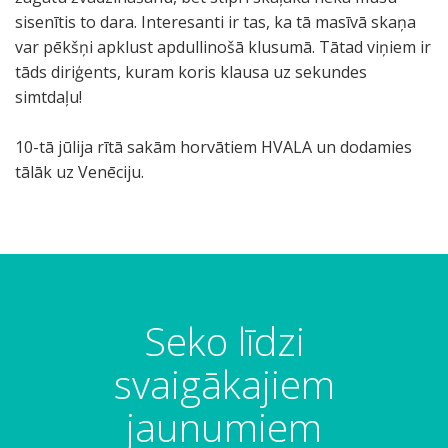
sisenītis to dara. Interesanti ir tas, ka tā masīvā skaņa
var pēkšņi apklust apdullinošā klusumā. Tātad viņiem ir
tāds diriģents, kuram koris klausa uz sekundes
simtdaļu!
10-tā jūlija rītā sakām horvātiem HVALA un dodamies
tālāk uz Venēciju.
Seko līdzi
svaigākajiem
jaunumiem