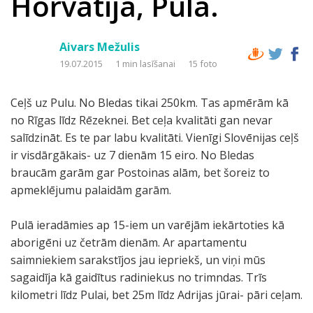
Horvātija, Pula.
Aivars Mežulis
19.07.2015
1 min lasīšanai
15 foto
Ceļš uz Pulu. No Bledas tikai 250km. Tas apmērām kā
no Rīgas līdz Rēzeknei. Bet ceļa kvalitāti gan nevar
salīdzināt. Es te par labu kvalitāti. Vienīgi Slovēnijas ceļš
ir visdārgākais- uz 7 dienām 15 eiro. No Bledas
braucām garām gar Postoinas alām, bet šoreiz to
apmeklējumu palaidām garām.
Pulā ieradāmies ap 15-iem un varējām iekārtoties kā
aborigēni uz četrām dienām. Ar apartamentu
saimniekiem sarakstījos jau iepriekš, un viņi mūs
sagaidīja kā gaidītus radiniekus no trimndas. Trīs
kilometri līdz Pulai, bet 25m līdz Adrijas jūrai- pāri ceļam.