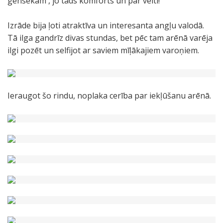
gensekam , jo tāds komforts un par velti!
Izrāde bija ļoti atraktīva un interesanta angļu valodā.
Tā ilga gandrīz divas stundas, bet pēc tam arēnā varēja
ilgi pozēt un selfijot ar saviem mīļākajiem varoņiem.
Ieraugot šo rindu, noplaka cerība par iekļūšanu arēnā.