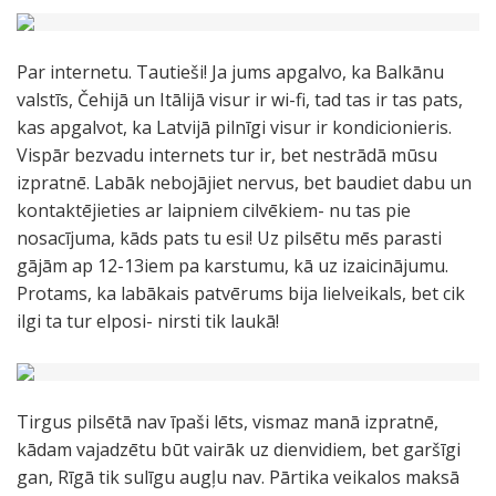
Par internetu. Tautieši! Ja jums apgalvo, ka Balkānu
valstīs, Čehijā un Itālijā visur ir wi-fi, tad tas ir tas pats,
kas apgalvot, ka Latvijā pilnīgi visur ir kondicionieris.
Vispār bezvadu internets tur ir, bet nestrādā mūsu
izpratnē. Labāk nebojājiet nervus, bet baudiet dabu un
kontaktējieties ar laipniem cilvēkiem- nu tas pie
nosacījuma, kāds pats tu esi! Uz pilsētu mēs parasti
gājām ap 12-13iem pa karstumu, kā uz izaicinājumu.
Protams, ka labākais patvērums bija lielveikals, bet cik
ilgi ta tur elposi- nirsti tik laukā!
Tirgus pilsētā nav īpaši lēts, vismaz manā izpratnē,
kādam vajadzētu būt vairāk uz dienvidiem, bet garšīgi
gan, Rīgā tik sulīgu augļu nav. Pārtika veikalos maksā