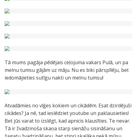
Tā mums pagāja pēdējais ceļojuma vakars Pulā, un pa
melnu tumsu gājām uz māju. Nu es biki pārspīlēju, bet
iedomājieties sutīgu nakti un melnu tumsu!
Atvadāmies no vīģes kokiem un cikādēm. Esat dzirdējuši
cikādes? Ja nē, tad ieslēdziet youtube un paklausieties!
Bet jūs varat to izslēgt, kad apnicis klausīties. Te nevar.
Tā ir žvadzinoša skaņa starp sienāžu sisināšanu un
žagatu žvadzināšanu, bet stipri skaļāka nekā mūsu