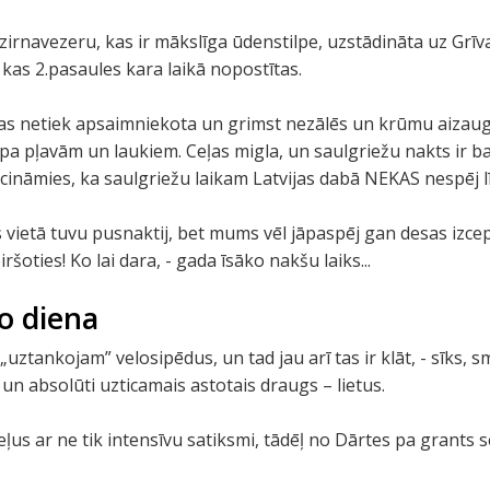
irnavezeru, kas ir mākslīga ūdenstilpe, uzstādināta uz Grī
as 2.pasaules kara laikā nopostītas.
as netiek apsaimniekota un grimst nezālēs un krūmu aiza
pa pļavām un laukiem. Ceļas migla, un saulgriežu nakts ir ba
ecināmies, ka saulgriežu laikam Latvijas dabā NEKAS nespēj līd
vietā tuvu pusnaktij, bet mums vēl jāpaspēj gan desas izcep
ršoties! Ko lai dara, - gada īsāko nakšu laiks...
o diena
ztankojam” velosipēdus, un tad jau arī tas ir klāt, - sīks, sm
 un absolūti uzticamais astotais draugs – lietus.
eļus ar ne tik intensīvu satiksmi, tādēļ no Dārtes pa grant