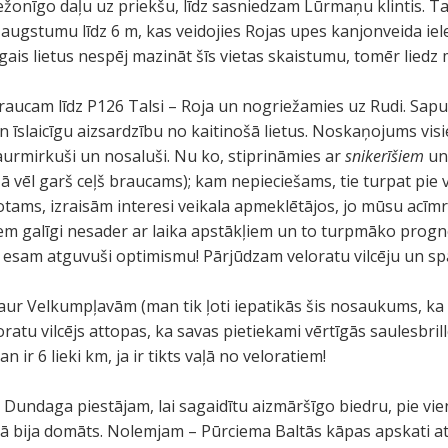
onīgo daļu uz priekšu, līdz sasniedzam Lūrmaņu klintis. Ta
 augstumu līdz 6 m, kas veidojies Rojas upes kanjonveida iel
īgais lietus nespēj mazināt šīs vietas skaistumu, tomēr liedz
raucam līdz P126 Talsi – Roja un nogriežamies uz Rudi. Sapu
un īslaicīgu aizsardzību no kaitinošā lietus. Noskaņojums vi
caurmirkuši un nosaluši. Nu ko, stiprināmies ar
snikerīšiem
un
šā vēl garš ceļš braucams); kam nepieciešams, tie turpat pie v
rotams, izraisām interesi veikala apmeklētājos, jo mūsu ac
diem galīgi nesader ar laika apstākļiem un to turpmāko prog
 esam atguvuši optimismu! Pārjūdzam veloratu vilcēju un spa
aur Velkumpļavām (man tik ļoti iepatikās šis nosaukums, ka 
ratu vilcējs attopas, ka savas pietiekami vērtīgās saulesbri
an ir 6 lieki km, ja ir tikts vaļā no veloratiem!
 Dundaga piestājam, lai sagaidītu aizmāršīgo biedru, pie vi
kā bija domāts. Nolemjam – Pūrciema Baltās kāpas apskati at