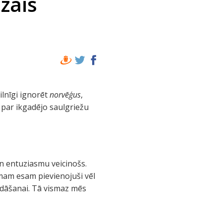
zais
ilnīgi ignorēt
norvēģus
,
i par ikgadējo saulgriežu
un entuziasmu veicinošs.
mam esam pievienojuši vēl
vadāšanai. Tā vismaz mēs