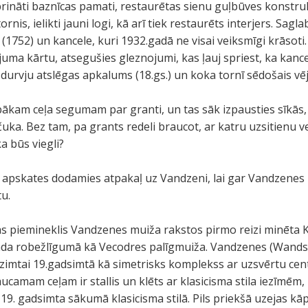
prināti baznīcas pamati, restaurētas sienu guļbūves konstrukc
rnis, ielikti jauni logi, kā arī tiek restaurēts interjers. Sagla
s (1752) un kancele, kuri 1932.gadā ne visai veiksmīgi krāsoti.
juma kārtu, atsegušies gleznojumi, kas ļauj spriest, ka kancel
durvju atslēgas apkalums (18.gs.) un koka tornī sēdošais vēja
 labākam ceļa segumam par granti, un tas sāk izpausties sīkās, 
čuka. Bez tam, pa grants redeli braucot, ar katru uzsitienu ve
ka būs viegli?
s apskates dodamies atpakaļ uz Vandzeni, lai gar Vandzenes 
tu.
as piemineklis Vandzenes muiža rakstos pirmo reizi minēta
gada robežlīgumā kā Vecodres palīgmuiža. Vandzenes (Wand
zimtai 19.gadsimtā kā simetrisks komplekss ar uzsvērtu cen
camam ceļam ir stallis un klēts ar klasicisma stila iezīmēm
a 19. gadsimta sākumā klasicisma stilā. Pils priekšā uzejas kā