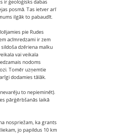
s ir ģeoloģisks dabas
ejas posmā. Tas ietver arī
 mums ilgāk to pabaudīt.
lcējamies pie Rudes
siem acīmredzami ir zem
 sildoša dzēriena malku
eikala vai veikala
īmredzamais nodoms
nozi. Tomēr uzņemtie
rīgi dodamies tālāk.
nevarēju to nepieminēt).
lles pārģērbšanās laikā
ena nospriežam, ka grants
liekam, jo papildus 10 km