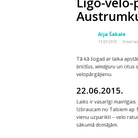
Līgo-velo-
Austrumku
Aija Šakale
17.07.2015
9 min la
Tā kā šogad ar laika apstā
bricīšus
,
windguru
un citus 
velopārgājienu.
22.06.2015.
Laiks ir vasarīgi mainīgai
Izbraucam no Talsiem ap 1
vienu uzparikti – velo rat
sākumā domājām.