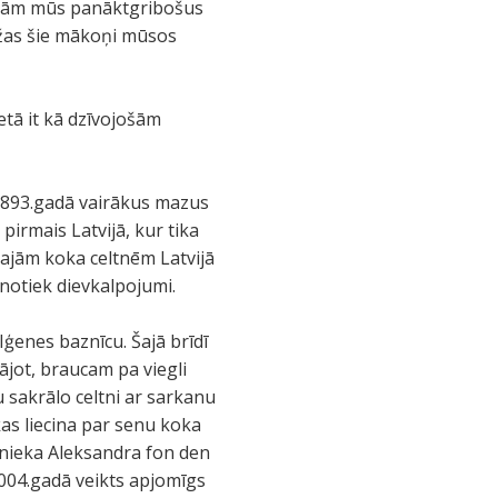
anām mūs panāktgribošus
ažas šie mākoņi mūsos
etā it kā dzīvojošām
 1893.gadā vairākus mazus
pirmais Latvijā, kur tika
kajām koka celtnēm Latvijā
notiek dievkalpojumi.
enes baznīcu. Šajā brīdī
ājot, braucam pa viegli
 sakrālo celtni ar sarkanu
kas liecina par senu koka
šnieka Aleksandra fon den
2004.gadā veikts apjomīgs