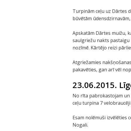
Turpinām ceļu uz Dārtes dz
būvētām ūdensdzirnavām, k
Apskatām Dārtes muižu, k
saulgriežu nakts pastaigu 
nozīmē. Kārtējo reizi pārli
Atgriežamies nakšņošanas 
pakavēties, gan arī vēl nopi
23.06.2015. Līg
No rīta pabrokastojam un „u
ceļu turpina 7 velobraucēji
Esam nolēmuši izvēlēties c
Nogali.