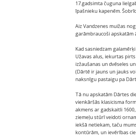
17.gadsimta čuguna lielgab
īpašnieku kapenēm. Šobrīd
Aiz Vandzenes muižas nogrie
garāmbraucoši apskatām ār
Kad sasniedzam galamērķi –
Užavas alus, iekurtas pirts
izžaušanas un dvēseles un 
(Dārtē ir jauns un jauks vo
naksnīgu pastaigu pa Dārt
Tā nu apskatām Dārtes diev
vienkāršās klasicisma form
akmens ar gadskaitli 1600, 
ziemeļu stūrī veidoti orna
iekšā netiekam, taču mums i
kontūrām, un ievērības cien