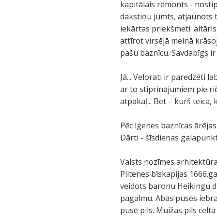
kapitālais remonts - nosti
dakstiņu jumts, atjaunots to
iekārtas priekšmeti: altāri
attīrot virsējā melnā krāso
pašu baznīcu. Savdabīgs ir 
Jā... Velorati ir paredzēti
ar to stiprinājumiem pie ri
atpakaļ... Bet – kurš teica, 
Pēc Iģenes baznīcas ārēja
Dārti - šīsdienas galapunk
Valsts nozīmes arhitektūr
Piltenes bīskapijas 1666.
veidots baronu Heikingu d
pagalmu. Abās pusēs iebrau
pusē pils. Muižas pils celt