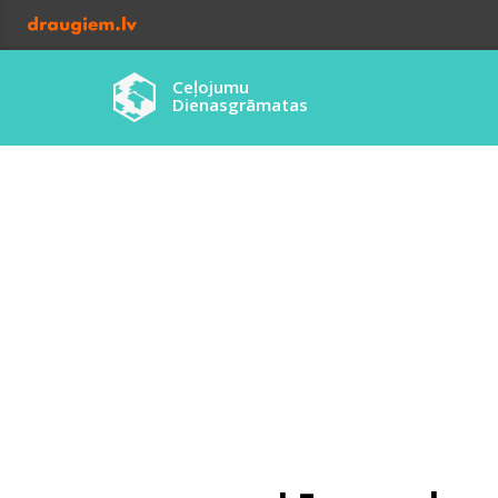
Ceļojumu
Dienasgrāmatas