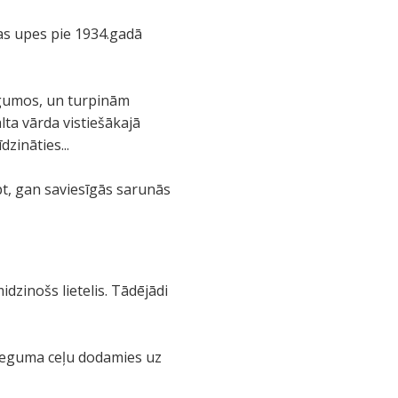
vas upes pie 1934.gadā
ugumos, un turpinām
lta vārda vistiešākajā
zināties...
t, gan saviesīgās sarunās
idzinošs lietelis. Tādējādi
s seguma ceļu dodamies uz