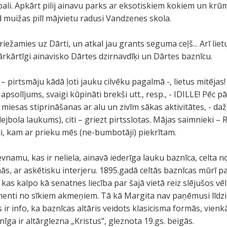
ali. Apkārt pilij ainavu parks ar eksotiskiem kokiem un krū
 muižas pilī mājvietu radusi Vandzenes skola.
žamies uz Dārti, un atkal jau grants seguma ceļš... Arī lietu
kārtīgi ainavisko Dārtes dzirnavdīķi un Dārtes baznīcu.
 pirtsmāju kādā ļoti jauku cilvēku pagalmā -, lietus mitējas
 apsolījums, svaigi kūpināti brekši utt., resp., - IDILLE! Pēc 
miesas stiprināšanas ar alu un zivīm sākas aktivitātes, - d
lejbola laukums), citi – griezt pirtsslotas. Mājas saimnieki –
i, kam ar prieku mēs (ne-bumbotāji) piekrītam.
namu, kas ir neliela, ainavā iederīga lauku baznīca, celta
ās, ar askētisku interjeru. 1895.gadā celtās baznīcas mūrī pa
kas kalpo kā senatnes liecība par šajā vietā reiz slējušos v
menti no sīkiem akmeņiem. Tā kā Margita nav paņēmusi līdzi 
r info, ka baznīcas altāris veidots klasicisma formās, vienkā
īga ir altārglezna „Kristus”, gleznota 19.gs. beigās.