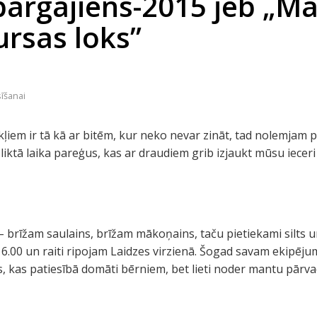
pārgājiens-2015 jeb „Ma
rsas loks”
sīšanai
kļiem ir tā kā ar bitēm, kur neko nevar zināt, tad nolemjam p
sliktā laika pareģus, kas ar draudiem grib izjaukt mūsu iecer
s – brīžam saulains, brīžam mākoņains, taču pietiekami silts 
6.00 un raiti ripojam Laidzes virzienā. Šogad savam ekipēju
us, kas patiesībā domāti bērniem, bet lieti noder mantu pār