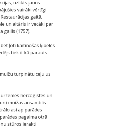
ijas, uzlikts jauns
bājušies vairāki vērtīgi
 Restaurācijas gaitā,
e un altāris ir vecāki par
 gailis (1757).
bet ļoti kaitinošās ķibelēs
dējs tiek it kā parauts
muižu turpinātu ceļu uz
 Kurzemes hercogistes un
sen) muižas ansamblis
trālo asi ap parādes
, parādes pagalma otrā
pņu stūros ierakti