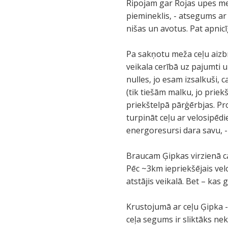
Ripojam gar Rojas upes mež
piemineklis, - atsegums ar
nišas un avotus. Pat apnic
Pa sakņotu meža ceļu aizb
veikala cerībā uz pajumti 
nulles, jo esam izsalkuši, 
(tik tiešām malku, jo priek
priekštelpā pārģērbjas. P
turpināt ceļu ar velosipē
energoresursi dara savu, -
Braucam Ģipkas virzienā c
Pēc ~3km iepriekšējais velo
atstājis veikalā. Bet – kas g
Krustojumā ar ceļu Ģipka -
ceļa segums ir sliktāks ne