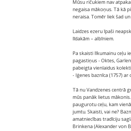
Mūsu ričukiem nav atpaka
negaisa mākoņus. Tā kā pi
neraisa. Tomēr liek šad un
Laidzes ezeru īpaši neapska
līdakām – albīniem.
Pa skaisti līkumainu ceļu
pagastiņus - Oktes, Garlene
pabeigta vienlaidus kolekt
- Iģenes baznīca (1757) ar
Tā nu Vandzenes centrā gr
mūs panāk lietus mākonis. 
paugurotu ceļu, kam vienā
jumtu. Skaisti, vai ne? Ba
amatniecības tradīciju sa
Brinkena (Alexander von Br