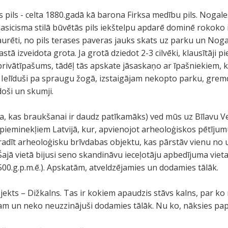
 pils - celta 1880.gadā kā barona Firksa medību pils. Nogales
sicisma stilā būvētās pils iekštelpu apdarē dominē rokoko i
aurēti, no pils terases paveras jauks skats uz parku un Nogal
astā izveidota grota. Ja grotā dziedot 2-3 cilvēki, klausītāji pi
privātīpašums, tādēļ tās apskate jāsaskaņo ar īpašniekiem, ku
im. Ielīduši pa spraugu žogā, izstaigājam nekopto parku, gre
oši un skumji.
a, kas braukšanai ir daudz patīkamāks) ved mūs uz Bīlavu Vel
 pieminekļiem Latvijā, kur, apvienojot arheoloģiskos pētīju
s radīt arheoloģisku brīvdabas objektu, kas pārstāv vienu n
. Šajā vietā bijusi seno skandināvu ieceļotāju apbedījuma vie
500.g.p.m.ē.). Apskatām, atveldzējamies un dodamies tālāk.
bjekts – Dižkalns. Tas ir kokiem apaudzis stāvs kalns, par k
m un neko neuzzinājuši dodamies tālāk. Nu ko, nāksies papēt