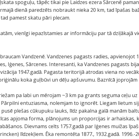
ļskata spoguļu, tāpēc tikai pie Laidzes ezera Sārcenē pam
rmajā dienā paredzēts nobraukt nieka 20 km, tad īpašas b
 tad pamest skatu pāri plecam.
tām, vienīgi iepazīstamies ar informāciju par tā dziļākajā vi
 iebraucam Vandzenē. Vandzenes pagasts radies, apvienojot
s, Iģenes, Sārcenes. Interesanti, ka Vandzenes pagasts bija 
ivizācija 1947.gadā. Pagasta teritorijā atrodas viena no vecā
 oriģinālu koka guļbūvi un dēļu apšuvumu. Baznīcā joprojām 
iežam pa labi un mērojam ~3 km pa grants seguma ceļu uz Iģ
Pārpilni entuziasma, nolemjam to ignorēt. Liegam lietum sij
 pusē plešas cūkupuku lauks, līdz pakalna galā manām baltu
znīcas apjoma forma, plānojums un proporcijas ir arhaiskas, 
glabāšanos. Dievnams celts 1757.gadā par Iģenes muižas īpa
incken) līdzekļiem. Ēka remontēta 1877., 1932.gadā. 1996.-