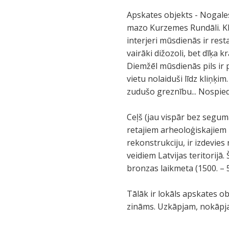
Apskates objekts - Nogales
mazo Kurzemes Rundāli. Kla
interjeri mūsdienās ir rest
vairāki dižozoli, bet dīķa kr
Diemžēl mūsdienās pils ir 
vietu nolaiduši līdz kliņķ
zudušo greznību... Nospied
Ceļš (jau vispār bez segum
retajiem arheoloģiskajiem
rekonstrukciju, ir izdevie
veidiem Latvijas teritorijā
bronzas laikmeta (1500. – 
Tālāk ir lokāls apskates o
zināms. Uzkāpjam, nokāpja