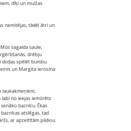
miem, dīķi un muižas
s nemitējas, tādēļ ātri un
! Mūs sagaida saule,
pārģērbšanās, drēbju
aži dodas spēlēt bumbu
 Reinis un Margita ierosina
 no laukakmeņiem,
 labi no ieejas iemūrēts
ēl senāko baznīcu. Ēkas
baznīcas atslēgas, tad
ršs, ar apzeltītām pildiņu