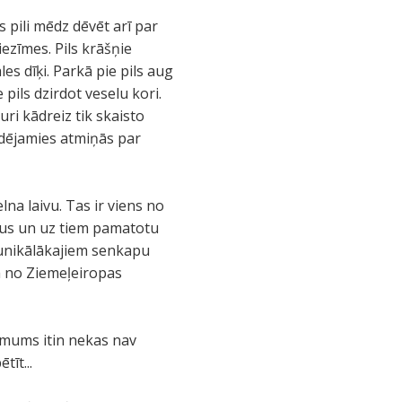
 pili mēdz dēvēt arī par
ezīmes. Pils krāšņie
es dīķi. Parkā pie pils aug
e pils dzirdot veselu kori.
ri kādreiz tik skaisto
mdējamies atmiņās par
na laivu. Tas ir viens no
mus un uz tiem pamatotu
o unikālākajiem senkapu
ta no Ziemeļeiropas
o mums itin nekas nav
īt...