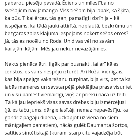
pabarot, piesēju pavadā. Ēdiens un mīlestība no
svešajiem nav jāmango. Viss tiešām bija labāk, kā šķita,
ka būs. Tikai ērces, tās gan, pamatīgi izbrīnija – kā
iespējams, ka tādā jauki attīrītā, nopļautā, bezkrūmu un
bezgaras zāles klajumā iespējams noķert sešas ērces?
Jā, tās es nocēlu no Roda. Un divas vēl no savām
kailajām kājām. Mēs jau nekur nevazājāmies...
Nakts pienāca ātri. Ilgāk par pusnakti, lai arī kā es
censtos, es vairs nespēju izturēt. Arī Roža. Vienīgais,
kas bija spējīgs vakarēšanu turpināt, bija vīrs, bet tā kā
labās manieres un savstarpējā pieklājība prasa visur iet
un visu pamest vienlaicīgi, viņš ar prieku nāca uz telti.
Tā kā jau iepriekš visas savas drēbes biju izmērcējusi
(jā, es taču jums, dārgie lasītāji, nemaz nepavēstīju, ka
gandrīz pagāju dibenā, uzkāpjot uz viena no šiem
mānīgajiem pamatiem), nācās gulēt Daumanta šortos,
satīties sintētiskajā (kuram, starp citu vajadzēja būt