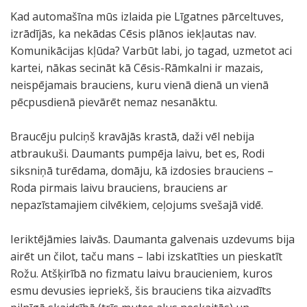
Kad automašīna mūs izlaida pie Līgatnes pārceltuves,
izrādījās, ka nekādas Cēsis plānos iekļautas nav.
Komunikācijas kļūda? Varbūt labi, jo tagad, uzmetot aci
kartei, nākas secināt kā Cēsis-Rāmkalni ir mazais,
neispējamais brauciens, kuru vienā dienā un vienā
pēcpusdienā pievārēt nemaz nesanāktu.
Braucēju pulciņš kravājās krastā, daži vēl nebija
atbraukuši. Daumants pumpēja laivu, bet es, Rodi
siksniņā turēdama, domāju, kā izdosies brauciens –
Roda pirmais laivu brauciens, brauciens ar
nepazīstamajiem cilvēkiem, ceļojums svešajā vidē.
Ieriktējāmies laivās. Daumanta galvenais uzdevums bija
airēt un čilot, taču mans – labi izskatīties un pieskatīt
Rožu. Atšķirībā no fizmatu laivu braucieniem, kuros
esmu devusies iepriekš, šis brauciens tika aizvadīts