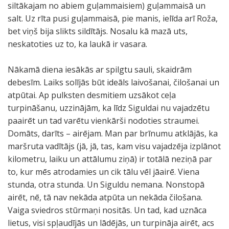
siltākajam no abiem guļammaisiem) guļammaisā un
salt. Uz rīta pusi guļammaisā, pie manis, ielīda arī Roža,
bet viņš bija slikts sildītājs. Nosalu kā mazā uts,
neskatoties uz to, ka laukā ir vasara.
Nākamā diena iesākās ar spilgtu sauli, skaidrām
debesīm. Laiks solījās būt ideāls laivošanai, čilošanai un
atpūtai. Ap pulksten desmitiem uzsākot ceļa
turpināšanu, uzzinājām, ka līdz Siguldai nu vajadzētu
paairēt un tad varētu vienkārši nodoties straumei.
Domāts, darīts – airējam. Man par brīnumu atklājās, ka
maršruta vadītājs (jā, jā, tas, kam visu vajadzēja izplānot
kilometru, laiku un attālumu ziņā) ir totālā neziņā par
to, kur mēs atrodamies un cik tālu vēl jāairē. Viena
stunda, otra stunda. Un Siguldu nemana. Nonstopā
airēt, nē, tā nav nekāda atpūta un nekāda čilošana.
Vaiga sviedros stūrmaņi nositās. Un tad, kad uznāca
lietus, visi spļaudījās un lādējās, un turpināja airēt, acs