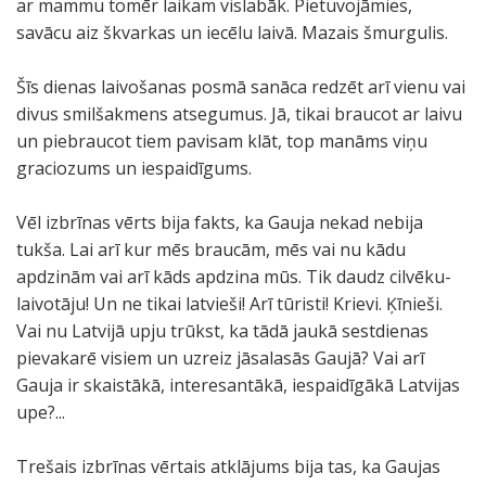
ar mammu tomēr laikam vislabāk. Pietuvojāmies,
savācu aiz škvarkas un iecēlu laivā. Mazais šmurgulis.
Šīs dienas laivošanas posmā sanāca redzēt arī vienu vai
divus smilšakmens atsegumus. Jā, tikai braucot ar laivu
un piebraucot tiem pavisam klāt, top manāms viņu
graciozums un iespaidīgums.
Vēl izbrīnas vērts bija fakts, ka Gauja nekad nebija
tukša. Lai arī kur mēs braucām, mēs vai nu kādu
apdzinām vai arī kāds apdzina mūs. Tik daudz cilvēku-
laivotāju! Un ne tikai latvieši! Arī tūristi! Krievi. Ķīnieši.
Vai nu Latvijā upju trūkst, ka tādā jaukā sestdienas
pievakarē visiem un uzreiz jāsalasās Gaujā? Vai arī
Gauja ir skaistākā, interesantākā, iespaidīgākā Latvijas
upe?...
Trešais izbrīnas vērtais atklājums bija tas, ka Gaujas