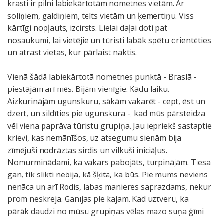
krasti ir pilni labiekārtotām nometnes vietām. Ar
soliņiem, galdiņiem, telts vietām un ķemertiņu. Viss
kārtīgi nopļauts, izcirsts. Lielai daļai doti pat
nosaukumi, lai vietējie un tūristi labāk spētu orientēties
un atrast vietas, kur pārlaist naktis.
Vienā šādā labiekārtotā nometnes punktā - Braslā -
piestājām arī mēs. Bijām vienīgie. Kādu laiku.
Aizkurinājām ugunskuru, sākām vakarēt - cept, ēst un
dzert, un sildīties pie ugunskura -, kad mūs pārsteidza
vēl viena paprāva tūristu grupiņa. Jau iepriekš sastaptie
krievi, kas nemānīšos, uz atsegumu sienām bija
zīmējuši nodrāztas sirdis un vilkuši iniciāļus.
Nomurminādami, ka vakars pabojāts, turpinājām. Tiesa
gan, tik slikti nebija, kā šķita, ka būs. Pie mums neviens
nenāca un arī Rodis, labas manieres saprazdams, nekur
prom neskrēja. Ganījās pie kājām. Kad uztvēru, ka
pārāk daudzi no mūsu grupiņas vēlas mazo suņa ģīmi