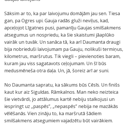
Sāksim ar to, ka par laivojumu domājām jau sen. Tiesa
gan, pa Ogres upi. Gauja radās gluži neviļus, kad,
apceļojot Līgatnes pusi, pamanīju Gaujas smilšakmens
atsegumus un nospriedu, ka šie skaistumi jāaplūko
vairāk un tuvāk. Un sanāca tā, ka arī Daumanta draugi
bija nobrieduši laivojumam pa Gauju, nolikuši termiņus,
kilometrus, maršrutus. Tik viegli – pievienoties baram,
kuram jau viss sagatavots ceļojumam. Un šī būs
medusmēneša otra daļa. Un, jā, šoreiz arī ar suni.
No Daumanta sapratu, ka sākums būs Cēsīs. Un finišs
kaut kur aiz Siguldas. Rāmkalnos. Man neko neizteica
šie vietvārdi, jo attālumus kartē nebiju stalkojusi un
iespringt uz „paspēs”, „nepaspēs” nebija ne mazākās
vēlēšanās. Vien zināju to, ka maršrutā šādiem
smilšakmens atsegumiem vajadzētu būt vairākiem.