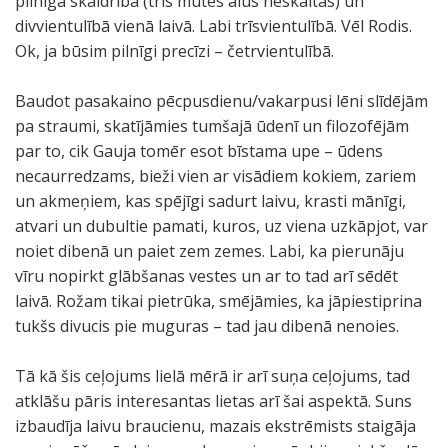
pilnīgā skaidrībā (trīs mutes alus neskaitās) un
divvientulībā vienā laivā. Labi trīsvientulībā. Vēl Rodis.
Ok, ja būsim pilnīgi precīzi – četrvientulībā.
Baudot pasakaino pēcpusdienu/vakarpusi lēni slīdējām
pa straumi, skatījāmies tumšajā ūdenī un filozofējām
par to, cik Gauja tomēr esot bīstama upe – ūdens
necaurredzams, bieži vien ar visādiem kokiem, zariem
un akmeņiem, kas spējīgi sadurt laivu, krasti mānīgi,
atvari un dubultie pamati, kuros, uz viena uzkāpjot, var
noiet dibenā un paiet zem zemes. Labi, ka pierunāju
vīru nopirkt glābšanas vestes un ar to tad arī sēdēt
laivā. Rožam tikai pietrūka, smējāmies, ka jāpiestiprina
tukšs divucis pie muguras – tad jau dibenā nenoies.
Tā kā šis ceļojums lielā mērā ir arī suņa ceļojums, tad
atklāšu pāris interesantas lietas arī šai aspektā. Suns
izbaudīja laivu braucienu, mazais ekstrēmists staigāja