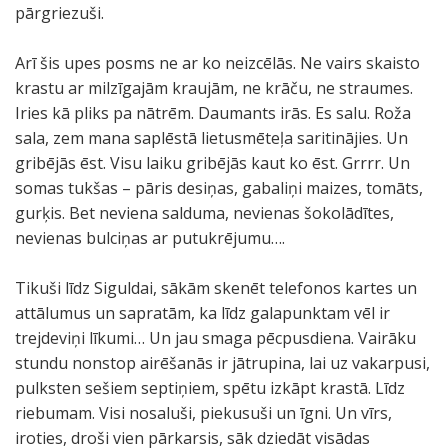
pārgriezuši.
Arī šis upes posms ne ar ko neizcēlās. Ne vairs skaisto
krastu ar milzīgajām kraujām, ne krāču, ne straumes.
Iries kā pliks pa nātrēm. Daumants irās. Es salu. Roža
sala, zem mana saplēstā lietusmēteļa saritinājies. Un
gribējās ēst. Visu laiku gribējās kaut ko ēst. Grrrr. Un
somas tukšas – pāris desiņas, gabaliņi maizes, tomāts,
gurķis. Bet neviena salduma, nevienas šokolādītes,
nevienas bulciņas ar putukrējumu….
Tikuši līdz Siguldai, sākām skenēt telefonos kartes un
attālumus un sapratām, ka līdz galapunktam vēl ir
trejdeviņi līkumi… Un jau smaga pēcpusdiena. Vairāku
stundu nonstop airēšanās ir jātrupina, lai uz vakarpusi,
pulksten sešiem septiņiem, spētu izkāpt krastā. Līdz
riebumam. Visi nosaluši, piekusuši un īgni. Un vīrs,
iroties, droši vien pārkarsis, sāk dziedāt visādas