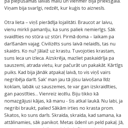
pa piepūšamās laivas malu un vienmēr bija priekšgalā.
Viņam bija svarīgi, redzēt, kur kuģis to aiznesīs.
Otra lieta – viņš pierādīja lojalitāti. Braucot ar laivu,
vienu mirkli pamanīju, ka suns paliek nemierīgs. Sāk
svaidīties no stūra uz stūri. Pirmā doma – laikam pa
darīšanām vajag. Civilizēts suns laivā nelaidīs, tas nu
skaidrs. Ko nu? Jālaiž uz krastu. Tuvojoties krastam,
suns leca un izleca. Aizskrēja, mazliet paskaidrīja pa
sauszemi, atrada vietu, kur pačurāt un pakakāt. Kārtīgs
puiks. Kad bija jānāk atpakaļ laivā, to vis viņš vairs
negribēja darīt. Sak’ man jau tā jūsu laivošana līdz
koklam, labāk uz sauszemes, te var gan izskraidīties,
gan paostīties… Vienreiz iecēlu. Biju tikko kā
nomazgājusi kājas, kā manu - šis atkal laukā. Nu labi, ja
negribi braukt, paliec! Sākām irties no krasta prom.
Skatos, ko suns darīs. Skraida, skraida, kad samana, ka
attālinamies, sāk panikot. Metas ūdenī un peld pakaļ. Jā,