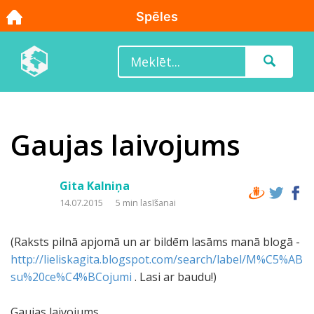
Gaujas laivojums
Gita Kalniņa
14.07.2015
5 min lasīšanai
(Raksts pilnā apjomā un ar bildēm lasāms manā blogā -
http://lieliskagita.blogspot.com/search/label/M%C5%AB
su%20ce%C4%BCojumi
. Lasi ar baudu!)
Gaujas laivojums