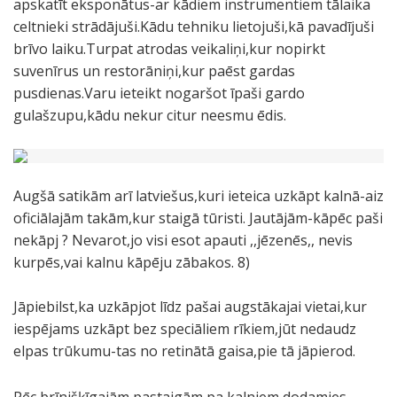
apskatīt eksponātus-ar kādiem instrumentiem tālaika
celtnieki strādājuši.Kādu tehniku lietojuši,kā pavadījuši
brīvo laiku.Turpat atrodas veikaliņi,kur nopirkt
suvenīrus un restorāniņi,kur paēst gardas
pusdienas.Varu ieteikt nogaršot īpaši gardo
gulašzupu,kādu nekur citur neesmu ēdis.
Augšā satikām arī latviešus,kuri ieteica uzkāpt kalnā-aiz
oficiālajām takām,kur staigā tūristi. Jautājām-kāpēc paši
nekāpj ? Nevarot,jo visi esot apauti ,,jēzenēs,, nevis
kurpēs,vai kalnu kāpēju zābakos. 8)
Jāpiebilst,ka uzkāpjot līdz pašai augstākajai vietai,kur
iespējams uzkāpt bez speciāliem rīkiem,jūt nedaudz
elpas trūkumu-tas no retinātā gaisa,pie tā jāpierod.