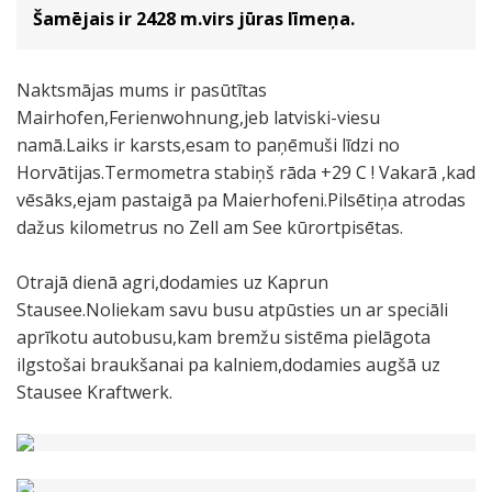
Šamējais ir 2428 m.virs jūras līmeņa.
Naktsmājas mums ir pasūtītas
Mairhofen,Ferienwohnung,jeb latviski-viesu
namā.Laiks ir karsts,esam to paņēmuši līdzi no
Horvātijas.Termometra stabiņš rāda +29 C ! Vakarā ,kad
vēsāks,ejam pastaigā pa Maierhofeni.Pilsētiņa atrodas
dažus kilometrus no Zell am See kūrortpisētas.
Otrajā dienā agri,dodamies uz Kaprun
Stausee.Noliekam savu busu atpūsties un ar speciāli
aprīkotu autobusu,kam bremžu sistēma pielāgota
ilgstošai braukšanai pa kalniem,dodamies augšā uz
Stausee Kraftwerk.