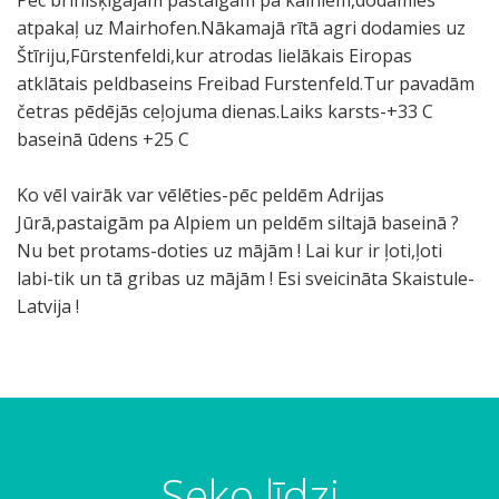
Pēc brīnišķīgajām pastaigām pa kalniem,dodamies
K
E
A
P
W
P
atpakaļ uz Mairhofen.Nākamajā rītā agri dodamies uz
a
s
i
a
C
i
Štīriju,Fūrstenfeldi,kur atrodas lielākais Eiropas
p
a
z
š
p
e
atklātais peldbaseins Freibad Furstenfeld.Tur pavadām
r
m
s
ā
i
m
četras pēdējās ceļojuma dienas.Laiks karsts-+33 C
u
2
p
d
s
i
baseinā ūdens +25 C
n
0
r
u
u
n
a
7
o
t
ā
e
Ko vēl vairāk var vēlēties-pēc peldēm Adrijas
S
0
s
u
r
k
Jūrā,pastaigām pa Alpiem un peldēm siltajā baseinā ?
t
m
t
n
s
l
Nu bet protams-doties uz mājām ! Lai kur ir ļoti,ļoti
a
a
s
e
.
i
labi-tik un tā gribas uz mājām ! Esi sveicināta Skaistule-
u
u
,
l
.
s
Latvija !
s
g
k
i
b
b
e
s
u
b
u
o
e
t
r
r
m
j
K
u
u
a
b
ā
r
m
D
u
i
g
a
ā
ž
c
ņ
ā
Seko līdzi
f
e
ā
a
j