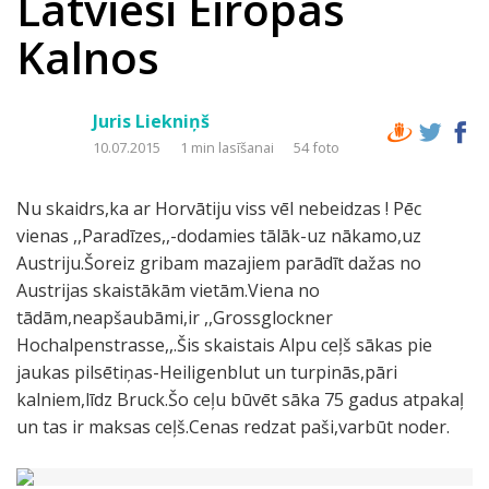
Latvieši Eiropas
Kalnos
Juris Liekniņš
10.07.2015
1 min lasīšanai
54 foto
Nu skaidrs,ka ar Horvātiju viss vēl nebeidzas ! Pēc
vienas ,,Paradīzes,,-dodamies tālāk-uz nākamo,uz
Austriju.Šoreiz gribam mazajiem parādīt dažas no
Austrijas skaistākām vietām.Viena no
tādām,neapšaubāmi,ir ,,Grossglockner
Hochalpenstrasse,,.Šis skaistais Alpu ceļš sākas pie
jaukas pilsētiņas-Heiligenblut un turpinās,pāri
kalniem,līdz Bruck.Šo ceļu būvēt sāka 75 gadus atpakaļ
un tas ir maksas ceļš.Cenas redzat paši,varbūt noder.