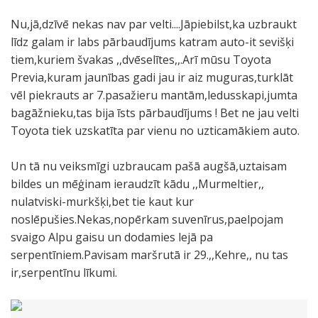
Nu,jā,dzīvē nekas nav par velti....Jāpiebilst,ka uzbraukt
līdz galam ir labs pārbaudījums katram auto-it sevišķi
tiem,kuriem švakas ,,dvēselītes,,.Arī mūsu Toyota
Previa,kuram jaunības gadi jau ir aiz muguras,turklāt
vēl piekrauts ar 7.pasažieru mantām,ledusskapi,jumta
bagāžnieku,tas bija īsts pārbaudījums ! Bet ne jau velti
Toyota tiek uzskatīta par vienu no uzticamākiem auto.
Un tā nu veiksmīgi uzbraucam pašā augšā,uztaisam
bildes un mēģinam ieraudzīt kādu ,,Murmeltier,,
nulatviski-murkšķi,bet tie kaut kur
noslēpušies.Nekas,nopērkam suvenīrus,paelpojam
svaigo Alpu gaisu un dodamies lejā pa
serpentīniem.Pavisam maršrutā ir 29.,,Kehre,, nu tas
ir,serpentīnu līkumi.