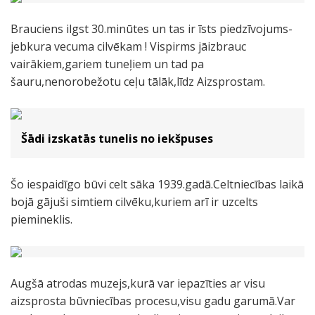
Brauciens ilgst 30.minūtes un tas ir īsts piedzīvojums-
jebkura vecuma cilvēkam ! Vispirms jāizbrauc
vairākiem,gariem tuneļiem un tad pa
šauru,nenorobežotu ceļu tālāk,līdz Aizsprostam.
Šādi izskatās tunelis no iekšpuses
Šo iespaidīgo būvi celt sāka 1939.gadā.Celtniecības laikā
bojā gājuši simtiem cilvēku,kuriem arī ir uzcelts
piemineklis.
Augšā atrodas muzejs,kurā var iepazīties ar visu
aizsprosta būvniecības procesu,visu gadu garumā.Var