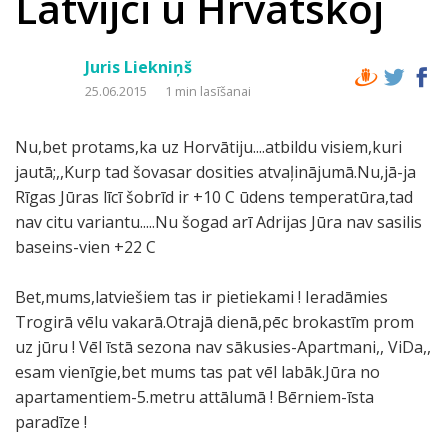
Latvijci u Hrvatskoj
Juris Liekniņš
25.06.2015
1 min lasīšanai
Nu,bet protams,ka uz Horvātiju....atbildu visiem,kuri
jautā;,,Kurp tad šovasar dosities atvaļinājumā.Nu,jā-ja
Rīgas Jūras līcī šobrīd ir +10 C ūdens temperatūra,tad
nav citu variantu.....Nu šogad arī Adrijas Jūra nav sasilis
baseins-vien +22 C
Bet,mums,latviešiem tas ir pietiekami ! Ieradāmies
Trogirā vēlu vakarā.Otrajā dienā,pēc brokastīm prom
uz jūru ! Vēl īstā sezona nav sākusies-Apartmani,, ViDa,,
esam vienīgie,bet mums tas pat vēl labāk.Jūra no
apartamentiem-5.metru attālumā ! Bērniem-īsta
paradīze !