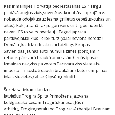
Kas ir mainījies Horvātijā pēc iestāšanās ES ? Tirgū
piedāvā augļus,zivis,suvenīrus. konobās- joprojām var
nobaudīt odojakus(uz iesma grillētus cepešus-cūkas un
aitas). Rakiju....ahā,rakiju gan vairs uz tirgus nopirkt
nevar... ES to vairs neatļauj... Tagad jāprasa
pārdevējai,lai klusi ieliek turziņā,lai neviens neredz !
Domāju ,ka drīz odojakus arī aizliegs Eiropas
Savienības jaunās auto numura zīmes joprojām ir
retums,pārsvarā braukā ar vecajām.Cenās īpašas
izmaiņas nav,viss pa vecam.Pārsvarā viss vietējais-
importa ir maz.Ļoti daudzi braukā ar skuteriem-pilnas
ielas- sievietes,čaļi ar šlipsēm,onkuļi !
Šoreiz satiekam daudzus
latviešus.Trogirā,Splitā,Primoštenā.Jā,zvana
kolēģis;saka-,,esam Trogirā,kur esat Jūs ?
Atbildu;,,Trogirā,netālu no Trogiras-Arbanijā ! Braucam