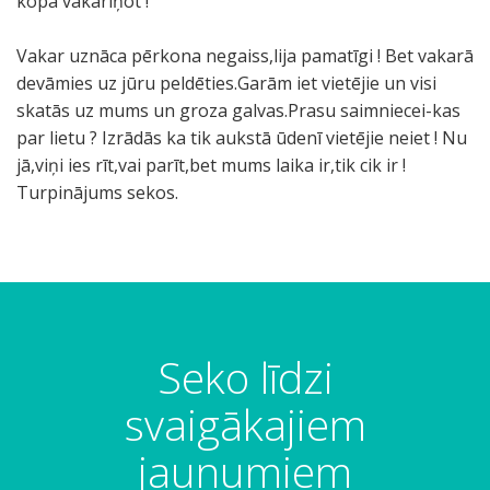
kopā vakariņot !
Vakar uznāca pērkona negaiss,lija pamatīgi ! Bet vakarā
devāmies uz jūru peldēties.Garām iet vietējie un visi
skatās uz mums un groza galvas.Prasu saimniecei-kas
par lietu ? Izrādās ka tik aukstā ūdenī vietējie neiet ! Nu
jā,viņi ies rīt,vai parīt,bet mums laika ir,tik cik ir !
Turpinājums sekos.
Seko līdzi
svaigākajiem
jaunumiem