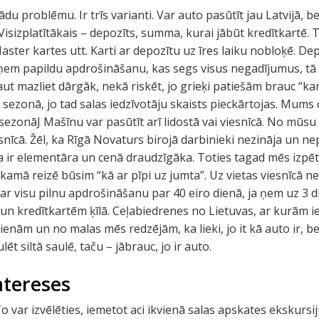
 problēmu. Ir trīs varianti. Var auto pasūtīt jau Latvijā, bet 
Visizplatītākais – depozīts, summa, kurai jābūt kredītkartē. 
Master kartes utt. Karti ar depozītu uz īres laiku nobloķē. Depo
ja ņem papildu apdrošināšanu, kas segs visus negadījumus, tā i
ut mazliet dārgāk, nekā riskēt, jo grieķi patiešām brauc “karst
ā sezonā, jo tad salas iedzīvotāju skaists pieckārtojas. Mums 
esezonāJ Mašīnu var pasūtīt arī lidostā vai viesnīcā. No mūsu
esnīcā. Žēl, ka Rīgā Novaturs birojā darbinieki nezināja un nep
 ir elementāra un cenā draudzīgāka. Toties tagad mēs izpēt
amā reizē būsim “kā ar pīpi uz jumta”. Uz vietas viesnīcā n
r visu pilnu apdrošināšanu par 40 eiro dienā, ja ņem uz 3 d
n kredītkartēm ķīlā. Ceļabiedrenes no Lietuvas, ar kurām i
enām un no malas mēs redzējām, ka lieki, jo it kā auto ir, be
lēt siltā saulē, taču – jābrauc, jo ir auto.
ntereses
To var izvēlēties, iemetot aci ikvienā salas apskates ekskursi