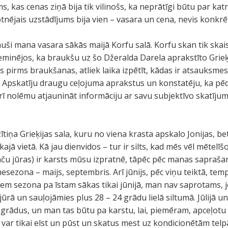
, kas cenas ziņā bija tik vilinošs, ka neprātīgi būtu par kat
tnējais uzstādījums bija vien – vasara un cena, nevis konkrēt
uši mana vasara sākās maijā Korfu salā. Korfu skan tik skaisti
 ieminējos, ka braukšu uz šo Džeralda Darela aprakstīto Grieķ
pirms braukšanas, atliek laika izpētīt, kādas ir atsauksme
i. Apskatīju draugu ceļojuma aprakstus un konstatēju, ka pēd
ī nolēmu atjaunināt informāciju ar savu subjektīvo skatīju
tiņa Grieķijas sala, kuru no viena krasta apskalo Jonijas, bet
ajā vietā. Kā jau dienvidos – tur ir silts, kad mēs vēl mētelīš
 taču jūras) ir karsts mūsu izpratnē, tāpēc pēc manas sapr
nesezona – maijs, septembris. Arī jūnijs, pēc viņu teiktā, tem
iem sezona pa īstam sākas tikai jūnijā, man nav saprotams,
 jūrā un sauļojāmies plus 28 – 24 grādu lielā siltumā. Jūlijā
 grādus, un man tas būtu pa karstu, lai, piemēram, apceļotu 
ar tikai elst un pūst un skatus mest uz kondicionētām telpā