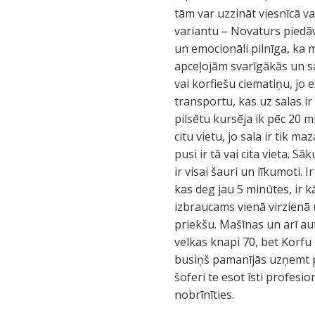
tām var uzzināt viesnīcā va
variantu – Novaturs piedāvā
un emocionāli pilnīga, ka 
apceļojām svarīgākās un sai
vai korfiešu ciematiņu, jo
transportu, kas uz salas i
pilsētu kursēja ik pēc 20 
citu vietu, jo sala ir tik m
pusi ir tā vai cita vieta. 
ir visai šauri un līkumoti. 
kas deg jau 5 minūtes, ir k
izbraucams vienā virzienā u
priekšu. Mašīnas un arī aut
velkas knapi 70, bet Korfu
busiņš pamanījās uzņemt pat
šoferi te esot īsti profesio
nobrīnīties.