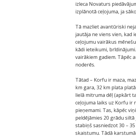
izleca Novaturs piedāvājums
izplānotā ceļojuma, ja sāko
Tā mazliet avantūriski neja
jautāja ne viens vien, kad
ceļojumu vairākus mēnešus 
kādi ieteikumi, brīdinājum
vairākiem gadiem. Tāpēc ar
noderēs.
Tātad – Korfu ir maza, mazī
km gara, 32 km plata platāk
lielā mitruma dēļ (apkārt
ceļojuma laiks uz Korfu ir 
pieņemami. Tas, kāpēc viņ
peldējāmies 20 grādu siltā
stabiņš sasniedzot 30 – 35
skaistumu. Tādā karstumā v