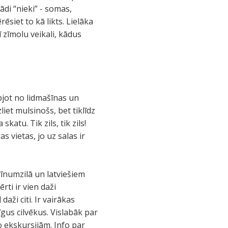
ādi “nieki” - somas,
rēsiet to kā likts. Lielāka
rī zīmolu veikali, kādus
āpjot no lidmašīnas un
iet mulsinošs, bet tiklīdz
skatu. Tik zils, tik zils!
as vietas, jo uz salas ir
brīnumzilā un latviešiem
ērti ir vien daži
daži citi. Ir vairākas
īgus cilvēkus. Vislabāk par
no ekskursijām. Info par