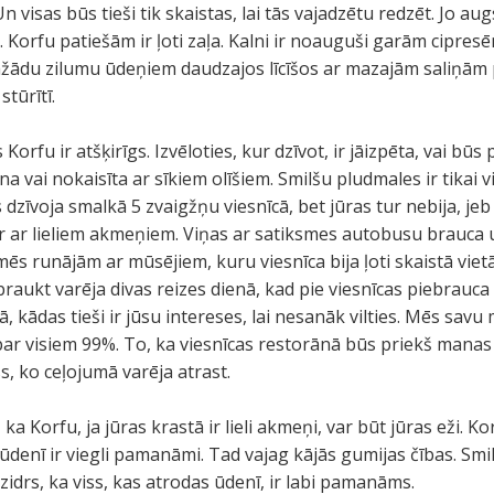
n visas būs tieši tik skaistas, lai tās vajadzētu redzēt. Jo a
s. Korfu patiešām ir ļoti zaļa. Kalni ir noauguši garām cipres
dažādu zilumu ūdeņiem daudzajos līcīšos ar mazajām saliņām 
stūrītī.
orfu ir atšķirīgs. Izvēloties, kur dzīvot, ir jāizpēta, vai būs p
a vai nokaisīta ar sīkiem olīšiem. Smilšu pludmales ir tikai
 dzīvoja smalkā 5 zvaigžņu viesnīcā, bet jūras tur nebija, jeb j
 ir ar lieliem akmeņiem. Viņas ar satiksmes autobusu brauca
 mēs runājām ar mūsējiem, kuru viesnīca bija ļoti skaistā vie
izbraukt varēja divas reizes dienā, kad pie viesnīcas piebrau
 kādas tieši ir jūsu intereses, lai nesanāk vilties. Mēs savu m
par visiem 99%. To, ka viesnīcas restorānā būs priekš manas
s, ko ceļojumā varēja atrast.
, ka Korfu, ja jūras krastā ir lieli akmeņi, var būt jūras eži. 
 ūdenī ir viegli pamanāmi. Tad vajag kājās gumijas čības. Smi
dzidrs, ka viss, kas atrodas ūdenī, ir labi pamanāms.