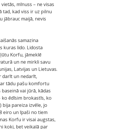
 vietās, mīnuss – ne visas
 tad, kad viss ir uz pilnu
u jābrauc maijā, nevis
olaišanās samazina
s kuras lido. Lidosta
okļūtu Korfu, jāmeklē
aturā un ne mirkli savu
nijas, Latvijas un Lietuvas.
 darīt un nedarīt,
ši ar tādu pašu komfortu
s baseinā vai jūrā, kādas
– ko ēdīsim brokastīs, ko
 bija pareiza izvēle, jo
8 eiro un īpaši no tiem
enas Korfu ir visai augstas,
ni koki, bet veikalā par