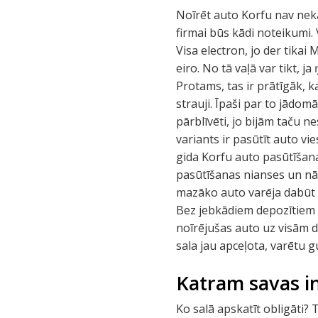
Noīrēt auto Korfu nav nekādu
firmai būs kādi noteikumi. 
Visa electron, jo der tikai 
eiro. No tā vaļā var tikt, 
Protams, tas ir prātīgāk, ka
strauji. Īpaši par to jādom
pārblīvēti, jo bijām taču n
variants ir pasūtīt auto vi
gida Korfu auto pasūtīšana
pasūtīšanas nianses un nāk
mazāko auto varēja dabūt a
Bez jebkādiem depozītiem u
noīrējušas auto uz visām di
sala jau apceļota, varētu gu
Katram savas i
Ko salā apskatīt obligāti? 