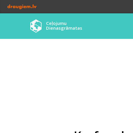
Ceļojumu
Dienasgrāmatas