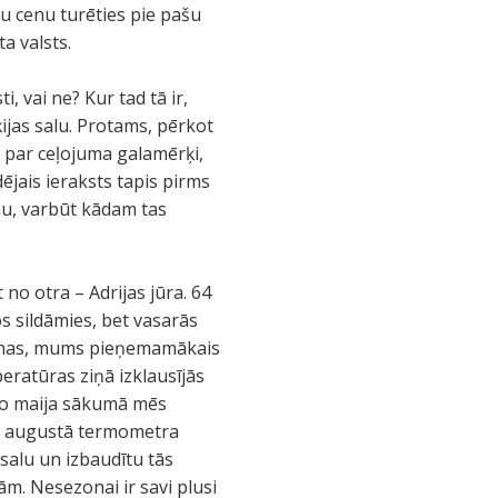
ru cenu turēties pie pašu
a valsts.
, vai ne? Kur tad tā ir,
ijas salu. Protams, pērkot
s par ceļojuma galamērķi,
ējais ieraksts tapis pirms
mu, varbūt kādam tas
 no otra – Adrijas jūra. 64
os sildāmies, bet vasarās
ašanas, mums pieņemamākais
peratūras ziņā izklausījās
 jo maija sākumā mēs
 un augustā termometra
salu un izbaudītu tās
m. Nesezonai ir savi plusi