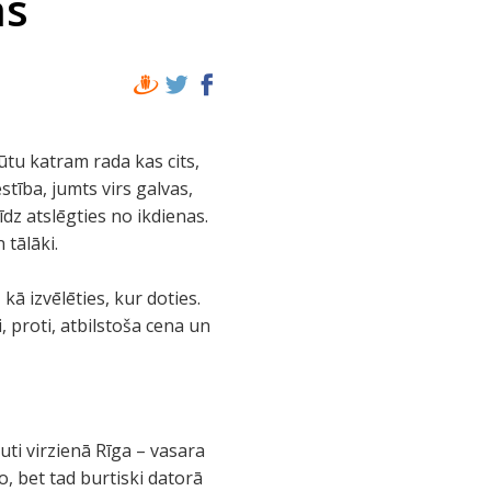
ās
jūtu katram rada kas cits,
tība, jumts virs galvas,
īdz atslēgties no ikdienas.
 tālāki.
kā izvēlēties, kur doties.
, proti, atbilstoša cena un
uti virzienā Rīga – vasara
o, bet tad burtiski datorā