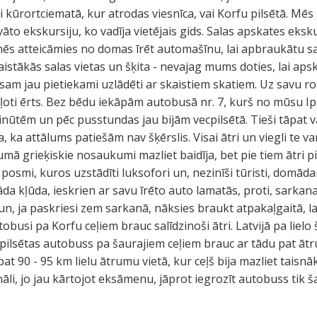
i kūrortciematā, kur atrodas viesnīca, vai Korfu pilsētā. Mēs
to ekskursiju, ko vadīja vietējais gids. Salas apskates ekskur
mēs atteicāmies no domas īrēt automašīnu, lai apbraukātu sa
stākās salas vietas un šķita - nevajag mums doties, lai apskat
 esam jau pietiekami uzlādēti ar skaistiem skatiem. Uz savu 
r ļoti ērts. Bez bēdu iekāpām autobusā nr. 7, kurš no mūsu I
minūtēm un pēc pusstundas jau bijām vecpilsētā. Tieši tāpat v
aza, ka attālums patiešām nav šķērslis. Visai ātri un viegli te v
Sākumā grieķiskie nosaukumi mazliet baidīja, bet pie tiem ātri 
Ir posmi, kuros uzstādīti luksofori un, nezinīši tūristi, domād
āda kļūda, ieskrien ar savu īrēto auto lamatās, proti, sarkanai
n, ja paskriesi zem sarkanā, nāksies braukt atpakaļgaitā, la
obusi pa Korfu ceļiem brauc salīdzinoši ātri. Latvijā pa lie
 pilsētas autobuss pa šaurajiem ceļiem brauc ar tādu pat ā
 90 - 95 km lielu ātrumu vietā, kur ceļš bija mazliet taisnāk
nāli, jo jau kārtojot eksāmenu, jāprot iegrozīt autobuss tik ša