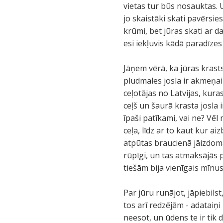
vietas tur būs nosauktas. U
jo skaistāki skati pavērsie
krūmi, bet jūras skati ar 
esi iekļuvis kādā paradīzes 
Jāņem vērā, ka jūras krasts K
pludmales josla ir akmeņain
ceļotājas no Latvijas, kuras
ceļš un šaurā krasta josla
īpaši patīkami, vai ne? Vēl
ceļa, līdz ar to kaut kur a
atpūtas braucienā jāizdomā,
rūpīgi, un tas atmaksājās 
tiešām bija vienīgais mīnus
Par jūru runājot, jāpiebilst
tos arī redzējām - adataiņi
neesot, un ūdens te ir tik 