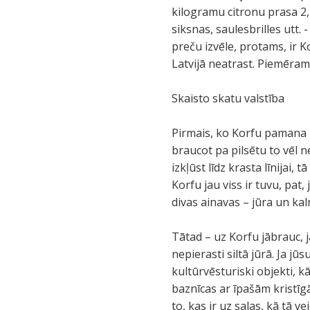
kilogramu citronu prasa 2,2
siksnas, saulesbrilles utt. -
preču izvēle, protams, ir Ko
Latvijā neatrast. Piemēram
Skaisto skatu valstība
Pirmais, ko Korfu pamana un
braucot pa pilsētu to vēl n
izkļūst līdz krasta līnijai, t
Korfu jau viss ir tuvu, pat,
divas ainavas – jūra un kal
Tātad – uz Korfu jābrauc, j
nepierasti siltā jūrā. Ja jūs
kultūrvēsturiski objekti, kā
baznīcas ar īpašām kristīgā
to, kas ir uz salas, kā tā v