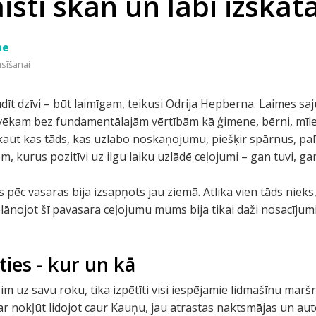
aisti skan un labi izskat
ne
asīšanai
audīt dzīvi – būt laimīgam, teikusi Odrija Hepberna. Laimes sa
lvēkam bez fundamentālajām vērtībām kā ģimene, bērni, mīles
- kaut kas tāds, kas uzlabo noskaņojumu, piešķir spārnus, pal
m, kurus pozitīvi uz ilgu laiku uzlādē ceļojumi – gan tuvi, gan
pēc vasaras bija izsapņots jau ziemā. Atlika vien tāds nieks, 
plānojot šī pavasara ceļojumu mums bija tikai daži nosacījumi
ties - kur un kā
 uz savu roku, tika izpētīti visi iespējamie lidmašīnu maršr
var nokļūt lidojot caur Kauņu, jau atrastas naktsmājas un aut