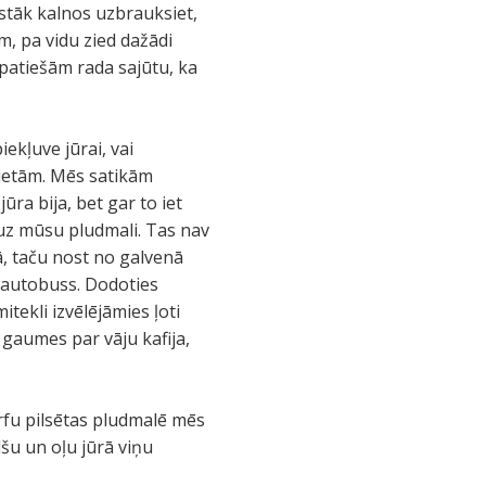
ugstāk kalnos uzbrauksiet,
ēm, pa vidu zied dažādi
patiešām rada sajūtu, ka
iekļuve jūrai, vai
 vietām. Mēs satikām
ūra bija, bet gar to iet
 uz mūsu pludmali. Tas nav
tā, taču nost no galvenā
ca autobuss. Dodoties
itekli izvēlējāmies ļoti
 gaumes par vāju kafija,
Korfu pilsētas pludmalē mēs
lšu un oļu jūrā viņu