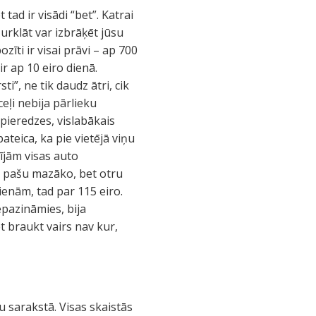
tad ir visādi “bet”. Katrai
Turklāt var izbrāķēt jūsu
zīti ir visai prāvi – ap 700
r ap 10 eiro dienā.
i”, ne tik daudz ātri, cik
ceļi nebija pārlieku
 pieredzes, vislabākais
ateica, ka pie vietējā viņu
ījām visas auto
e pašu mazāko, bet otru
ienām, tad par 115 eiro.
epazināmies, bija
t braukt vairs nav kur,
ju sarakstā. Visas skaistās