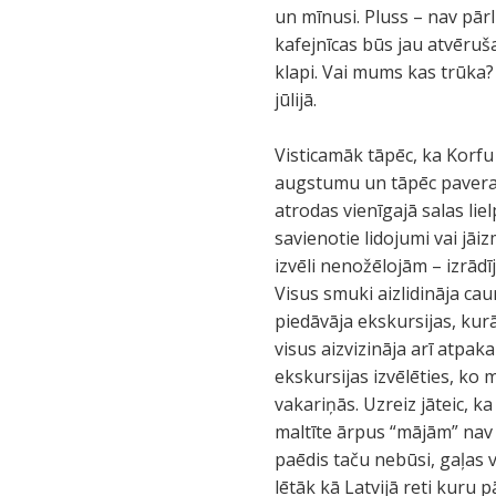
un mīnusi. Pluss – nav pārl
kafejnīcas būs jau atvērušas
klapi. Vai mums kas trūka?
jūlijā.
Visticamāk tāpēc, ka Korfu
augstumu un tāpēc paveras b
atrodas vienīgajā salas lie
savienotie lidojumi vai j
izvēli nenožēlojām – izrādī
Visus smuki aizlidināja cau
piedāvāja ekskursijas, kur
visus aizvizināja arī atpak
ekskursijas izvēlēties, ko 
vakariņās. Uzreiz jāteic, ka
maltīte ārpus “mājām” nav ī
paēdis taču nebūsi, gaļas va
lētāk kā Latvijā reti kuru p