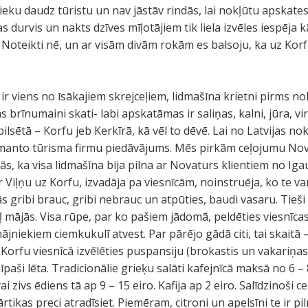
ieku daudz tūristu un nav jāstāv rindās, lai nokļūtu apskates
 durvis un nakts dzīves mīļotājiem tik liela izvēles iespēja kā
 Noteikti nē, un ar visām divām rokām es balsoju, ka uz Korf
 ir viens no īsākajiem skrejceļiem, lidmašīna krietni pirms n
rīnumaini skati- labi apskatāmas ir saliņas, kalni, jūra, vir
lpilsētā – Korfu jeb Kerkīrā, kā vēl to dēvē. Lai no Latvijas n
āizmanto tūrisma firmu piedāvājums. Mēs pirkām ceļojumu Nov
jās, ka visa lidmašīna bija pilna ar Novaturs klientiem no Igau
r Viļņu uz Korfu, izvadāja pa viesnīcām, noinstruēja, ko te var
ās gribi brauc, gribi nebrauc un atpūties, baudi vasaru. Tie
aļ mājās. Visa rūpe, par ko pašiem jādomā, peldēties viesnīca
mājniekiem ciemkukulī atvest. Par pārējo gādā citi, tai skaitā 
 Korfu viesnīcā izvēlēties puspansiju (brokastis un vakariņas)
paši lēta. Tradicionālie grieķu salāti kafejnīcā maksā no 6 – 
i zivs ēdiens tā ap 9 – 15 eiro. Kafija ap 2 eiro. Salīdzinoši c
ārtikas preci atradīsiet. Piemēram, citroni un apelsīni te ir pil