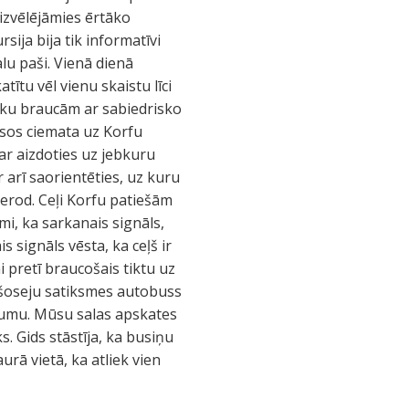
 izvēlējāmies ērtāko
sija bija tik informatīvi
lu paši. Vienā dienā
ītu vēl vienu skaistu līci
roku braucām ar sabiedrisko
psos ciemata uz Korfu
ar aizdoties uz jebkuru
ar arī saorientēties, uz kuru
pierod. Ceļi Korfu patiešām
ami, ka sarkanais signāls,
s signāls vēsta, ka ceļš ir
i pretī braucošais tiktu uz
lo šoseju satiksmes autobuss
trumu. Mūsu salas apskates
s. Gids stāstīja, ka busiņu
urā vietā, ka atliek vien