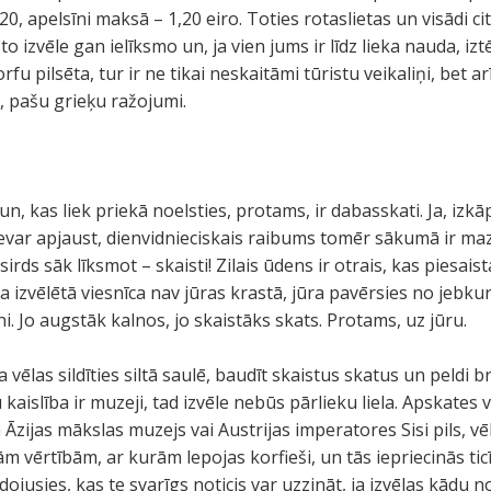
0, apelsīni maksā – 1,20 eiro. Toties rotaslietas un visādi cit
 to izvēle gan ielīksmo un, ja vien jums ir līdz lieka nauda, iztē
rfu pilsēta, tur ir ne tikai neskaitāmi tūristu veikaliņi, bet a
, pašu grieķu ražojumi.
, kas liek priekā noelsties, protams, ir dabasskati. Ja, izk
evar apjaust, dienvidnieciskais raibums tomēr sākumā ir mazl
ā sirds sāk līksmot – skaisti! Zilais ūdens ir otrais, kas piesaista 
 ja izvēlētā viesnīca nav jūras krastā, jūra pavērsies no jebkur
ni. Jo augstāk kalnos, jo skaistāks skats. Protams, uz jūru.
a vēlas sildīties siltā saulē, baudīt skaistus skatus un peldi 
u kaislība ir muzeji, tad izvēle nebūs pārlieku liela. Apskates v
 Āzijas mākslas muzejs vai Austrijas imperatores Sisi pils, vēl 
m vērtībām, ar kurām lepojas korfieši, un tās iepriecinās tic
eidojusies, kas te svarīgs noticis var uzzināt, ja izvēlas kādu 