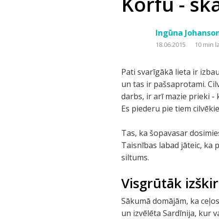
Korfu - sk
Ingūna Johanso
18.06.2015
10 min l
Pati svarīgākā lieta ir izb
un tas ir pašsaprotami. Ci
darbs, ir arī mazie prieki 
Es piederu pie tiem cilvēkie
Tas, ka šopavasar dosimies 
Taisnības labad jāteic, ka 
siltums.
Visgrūtāk izškir
Sākumā domājām, ka ceļosim
un izvēlēta Sardīnija, kur 