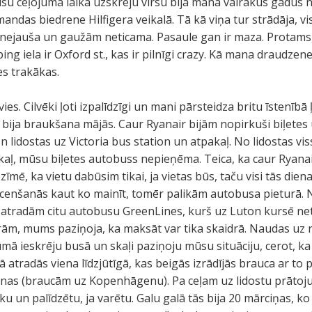
mūsu ceļojuma laikā uzskrēju virsū bija mana vairākus gadus 
das biedrene Hilfigera veikalā. Tā kā viņa tur strādāja, vi
 nejauša un gaužām neticama. Pasaule gan ir maza. Protams
ping iela ir Oxford st., kas ir pilnīgi crazy. Kā mana draudze
es trakākas.
es. Cilvēki ļoti izpalīdzīgi un mani pārsteidza britu īstenībā 
bija braukšana mājās. Caur Ryanair bijām nopirkuši biļetes
 lidostas uz Victoria bus station un atpakaļ. No lidostas viss
akaļ, mūsu biļetes autobuss nepieņēma. Teica, ka caur Ryana
īmē, ka vietu dabūsim tikai, ja vietas būs, taču visi tās diena
cenšanās kaut ko mainīt, tomēr palikām autobusa pieturā.
 atradām citu autobusu GreenLines, kurš uz Luton kursē net
rām, mums paziņoja, ka maksāt var tika skaidrā. Naudas uz 
mā ieskrēju busā un skaļi paziņoju mūsu situāciju, cerot, k
ā atradās viena līdzjūtīgā, kas beigās izrādījās brauca ar to 
as (braucām uz Kopenhāgenu). Pa ceļam uz lidostu prātoju, v
u un palīdzētu, ja varētu. Galu galā tās bija 20 mārciņas, ko 