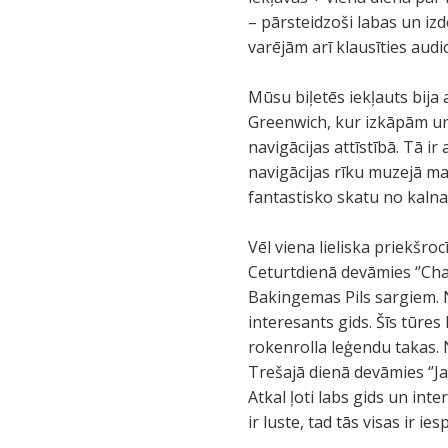
– pārsteidzoši labas un izd
varējām arī klausīties audi
Mūsu biļetēs iekļauts bija 
Greenwich, kur izkāpām un 
navigācijas attīstībā. Tā ir
navigācijas rīku muzejā m
fantastisko skatu no kalna
Vēl viena lieliska priekšro
Ceturtdienā devāmies ‘’Cha
Bakingemas Pils sargiem. N
interesants gids. Šīs tūres
rokenrolla leģendu takas. N
Trešajā dienā devāmies ‘’Ja
Atkal ļoti labs gids un int
ir luste, tad tās visas ir i