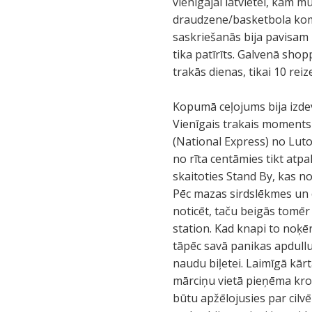
vienīgajai latvietei, kam 
draudzene/basketbola koman
saskriešanās bija pavisam
tika patīrīts. Galvenā shop
trakās dienas, tikai 10 reiz
Kopumā ceļojums bija izdevi
Vienīgais trakais moments 
(National Express) no Luton
no rīta centāmies tikt atp
skaitoties Stand By, kas noz
Pēc mazas sirdslēkmes un 
noticēt, taču beigās tomēr
station. Kad knapi to noķē
tāpēc savā panikas apdullu
naudu biļetei. Laimīgā kārt
mārciņu vietā pieņēma kron
būtu apžēlojusies par cilvēk