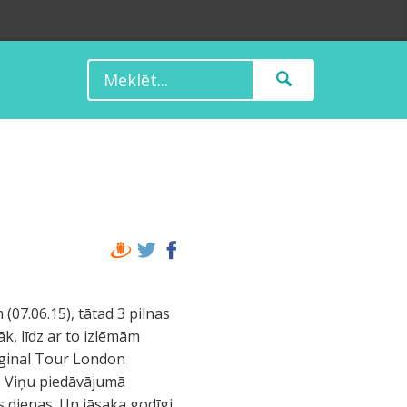
(07.06.15), tātad 3 pilnas
āk, līdz ar to izlēmām
iginal Tour London
). Viņu piedāvājumā
s dienas. Un jāsaka godīgi