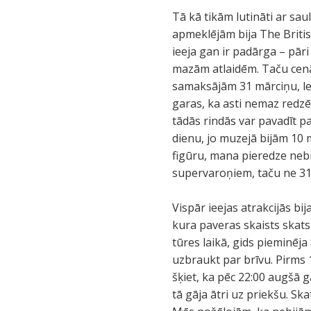
Tā kā tikām lutināti ar sau
apmeklējām bija The Briti
ieeja gan ir padārga – pā
mazām atlaidēm. Taču cenā 
samaksājām 31 mārciņu, lep
garas, ka asti nemaz redzēt
tādās rindās var pavadīt pa
dienu, jo muzejā bijām 10 m
figūru, mana pieredze nebi
supervaroņiem, taču ne 31
Vispār ieejas atrakcijās b
kura paveras skaists skats
tūres laikā, gids pieminēja
uzbraukt par brīvu. Pirms 1
šķiet, ka pēc 22:00 augšā g
tā gāja ātri uz priekšu. Sk