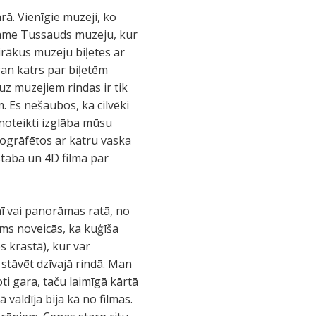
rā. Vienīgie muzeji, ko
dame Tussauds muzeju, kur
rākus muzeju biļetes ar
gan katrs par biļetēm
uz muzejiem rindas ir tik
m. Es nešaubos, ka cilvēki
 noteikti izglāba mūsu
otogrāfētos ar katru vaska
staba un 4D filma par
nī vai panorāmas ratā, no
ums noveicās, ka kuģīša
s krastā), kur var
 stāvēt dzīvajā rindā. Man
oti gara, taču laimīgā kārtā
 valdīja bija kā no filmas.