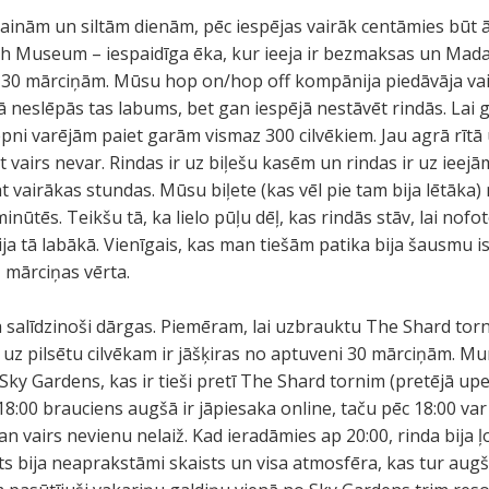
lainām un siltām dienām, pēc iespējas vairāk centāmies būt ā
sh Museum – iespaidīga ēka, kur ieeja ir bezmaksas un Ma
ri 30 mārciņām. Mūsu hop on/hop off kompānija piedāvāja vai
neslēpās tas labums, bet gan iespējā nestāvēt rindās. Lai 
ni varējām paiet garām vismaz 300 cilvēkiem. Jau agrā rītā 
 vairs nevar. Rindas ir uz biļešu kasēm un rindas ir uz ieejā
t vairākas stundas. Mūsu biļete (kas vēl pie tam bija lētāka)
inūtēs. Teikšu tā, ka lielo pūļu dēļ, kas rindās stāv, lai nof
ja tā labākā. Vienīgais, kas man tiešām patika bija šausmu i
 mārciņas vērta.
ija salīdzinoši dārgas. Piemēram, lai uzbrauktu The Shard tor
 uz pilsētu cilvēkam ir jāšķiras no aptuveni 30 mārciņām. M
 Sky Gardens, kas ir tieši pretī The Shard tornim (pretējā upe
8:00 brauciens augšā ir jāpiesaka online, taču pēc 18:00 var
an vairs nevienu nelaiž. Kad ieradāmies ap 20:00, rinda bija ļ
ats bija neaprakstāmi skaists un visa atmosfēra, kas tur augšā