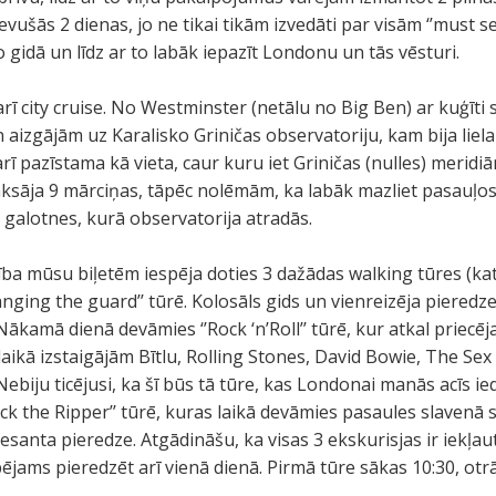
evušās 2 dienas, jo ne tikai tikām izvedāti par visām ‘’must s
o gidā un līdz ar to labāk iepazīt Londonu un tās vēsturi.
arī city cruise. No Westminster (netālu no Big Ben) ar kuģīti 
aizgājām uz Karalisko Griničas observatoriju, kam bija lie
 arī pazīstama kā vieta, caur kuru iet Griničas (nulles) merid
aksāja 9 mārciņas, tāpēc nolēmām, ka labāk mazliet pasauļo
 galotnes, kurā observatorija atradās.
cība mūsu biļetēm iespēja doties 3 dažādas walking tūres (kat
nging the guard’’ tūrē. Kolosāls gids un vienreizēja pieredz
ākamā dienā devāmies ‘’Rock ‘n’Roll’’ tūrē, kur atkal priecēj
 laikā izstaigājām Bītlu, Rolling Stones, David Bowie, The Sex
ebiju ticējusi, ka šī būs tā tūre, kas Londonai manās acīs ie
ck the Ripper’’ tūrē, kuras laikā devāmies pasaules slavenā s
eresanta pieredze. Atgādināšu, ka visas 3 ekskurisjas ir iekļa
espējams pieredzēt arī vienā dienā. Pirmā tūre sākas 10:30, otr