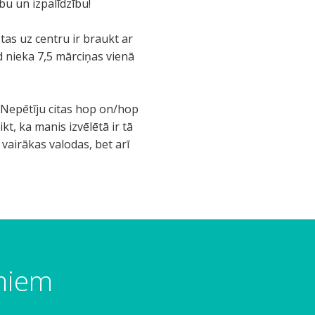
bu un izpalīdzību!
stas uz centru ir braukt ar
d nieka 7,5 mārciņas vienā
 Nepētīju citas hop on/hop
kt, ka manis izvēlētā ir tā
 vairākas valodas, bet arī
umiem