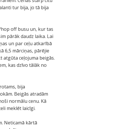
rāniem. Cenas starp citu
anti tur bija, jo tā bija
hop off busu un, kur tas
im pārāk daudz laika. Lai
iņas un par ceļu atkarībā
kā 6,5 mārciņas, pārējie
ikt atgūta ceļojuma beigās.
em, kas dzīvo tālāk no
rotams, bija
m rokām. Beigās atradām
noši normālu cenu. Kā
li meklēt laicīgi.
am. Neticamā kārtā