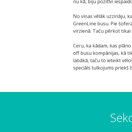
nu kā, biju pozitīvi iespai
No viņas vēlāk uzzināju, ka
GreenLine busu. Pie šofera
virzienā. Taču pērkot tikai
Ceru, ka kādam, kas plāno 
off busu kompānijas, kā tik
labākā, taču to ieteikt vēl
speciāls tulkojums priekš b
Seko