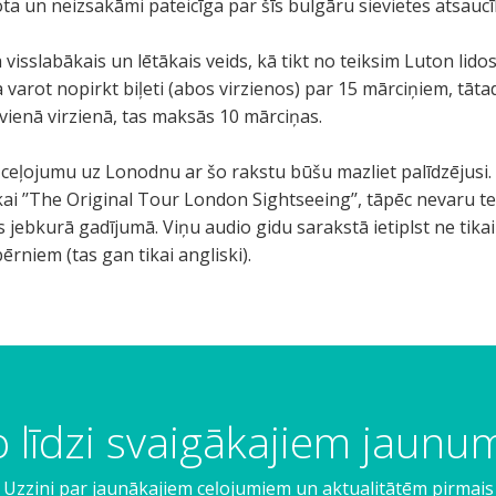
dota un neizsakāmi pateicīga par šīs bulgāru sievietes atsaucī
 visslabākais un lētākais veids, kā tikt no teiksim Luton lido
 varot nopirkt biļeti (abos virzienos) par 15 mārciņiem, tāta
 vienā virzienā, tas maksās 10 mārciņas.
ceļojumu uz Lonodnu ar šo rakstu būšu mazliet palīdzējusi.
ai ’’The Original Tour London Sightseeing’’, tāpēc nevaru tei
os jebkurā gadījumā. Viņu audio gidu sarakstā ietiplst ne tikai
ērniem (tas gan tikai angliski).
 līdzi svaigākajiem jaun
Uzzini par jaunākajiem ceļojumiem un aktualitātēm pirmais