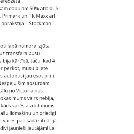
neredzēta
sam dabūjām 50% atlaidi. Šī
, Primark un TK Maxx arī
ne aprakstīja – Stockman
ļoti labā humora izjūta.
 uz transfera busu
 bija kārtībā, taču, kad 4
ir pērkot, mūsu biļete
s autobusi jau esot pilni.
 Nespēju šim absurdam
ālu no Victoria bus
rokas mums vairs nebija,
a kāds varēs aizdot mums
pašu lidmašīnu un priecīgi
ai es pati šādā situācijā
divi jaunieši jautājām! Lai