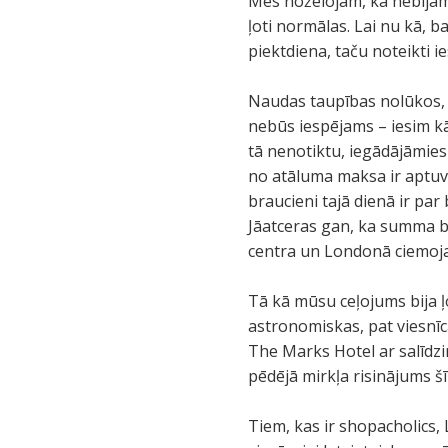
Mēs nožēlojām, ka nebijām
ļoti normālas. Lai nu kā, ba
piektdiena, taču noteikti i
Naudas taupības nolūkos, 
nebūs iespējams – iesim kā
tā nenotiktu, iegādājāmies 
no atāluma maksa ir aptuven
braucieni tajā dienā ir par
Jāatceras gan, ka summa be
centra un Londonā ciemojas
Tā kā mūsu ceļojums bija ļ
astronomiskas, pat viesnīc
The Marks Hotel ar salīdz
pēdējā mirkļa risinājums šī v
Tiem, kas ir shopacholics,