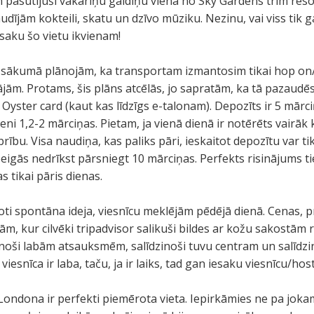
 pasūtījuši vakariņu galdiņu vienā no Sky Gardens trim reso
udījām kokteili, skatu un dzīvo mūziku. Nezinu, vai viss tik gal
esaku šo vietu ikvienam!
sākumā plānojām, ka transportam izmantosim tikai hop on/
jām. Protams, šis plāns atcēlās, jo sapratām, ka tā pazaudēs
Oyster card (kaut kas līdzīgs e-talonam). Depozīts ir 5 mārc
i 1,2-2 mārciņas. Pietam, ja vienā dienā ir notērēts vairāk 
 brību. Visa naudiņa, kas paliks pāri, ieskaitot depozītu var t
igās nedrīkst pārsniegt 10 mārciņas. Perfekts risinājums ti
 tikai pāris dienas.
oti spontāna ideja, viesnīcu meklējām pēdējā dienā. Cenas, p
ām, kur cilvēki tripadvisor salikuši bildes ar kožu sakostā
inoši labām atsauksmēm, salīdzinoši tuvu centram un salīdzi
iesnīca ir laba, taču, ja ir laiks, tad gan iesaku viesnīcu/hoste
 Londona ir perfekti piemērota vieta. Iepirkāmies ne pa jok