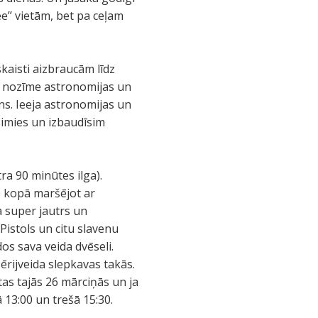
ee’’ vietām, bet pa ceļam
skaisti aizbraucām līdz
la nozīme astronomijas un
iāns. Ieeja astronomijas un
simies un izbaudīsim
ra 90 minūtes ilga).
e kopā maršējot ar
a super jautrs un
 Pistols un citu slavenu
dos sava veida dvēseli.
ērijveida slepkavas takās.
utas tajās 26 mārciņās un ja
ā 13:00 un trešā 15:30.