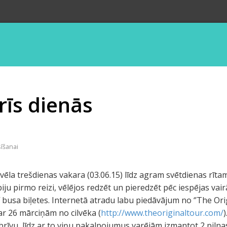
rīs dienās
sīšanai
ēla trešdienas vakara (03.06.15) līdz agram svētdienas rītam 
ju pirmo reizi, vēlējos redzēt un pieredzēt pēc iespējas vair
 busa biļetes. Internetā atradu labu piedāvājum no ‘’The Or
r 26 mārciņām no cilvēka (
http://www.theoriginaltour.com/
 brīvu, līdz ar to viņu pakalpojumus varējām izmantot 2 pilna