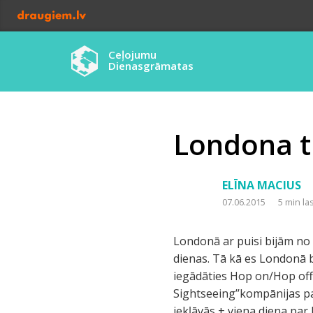
Ceļojumu
Dienasgrāmatas
Londona t
ELĪNA MACIUS
07.06.2015
5 min la
Londonā ar puisi bijām no v
dienas. Tā kā es Londonā bi
iegādāties Hop on/Hop off
Sightseeing’’kompānijas pa
iekļāvās + viena diena par