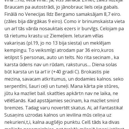
Braucam pa autostrādi, jo jānobrauc liels ceļa gabals.
Finālā no Venecijas līdz Bergamo samaksājam 8,7 eiro.
(zāles bija dārgākas 9 eiro). Como ir brinumskaista vieta
un arī tās vārda nosauktais ezers ir burvīgs. Celojam pa
tā rietumu krastu uz Ziemeļiem. Ieturam vēlas
vakariņas (pl.19, jo no 13 bija siesta) un meklējam
kempingu. To veiksmīgi atrodam par 36 eiro,kuros
ietilpst 5 personas, auto un telts. No rita secinam , ka
karsta ūdens nav un rūdam, raksturus.... Diena solas
būt karsta un ta arī ir (+40 gradi C). Brokastis pie
mezina, savacam atkritumus, un dodamies kalnos. seko
serpentīni, šauri ceļi un tuneļi. Mana kārta pie stūres,
jūtu ka mazliet bail. skatīties apkārtn nav ne laika, ne
vēlēšanās. Kad apstājamies secinam, ka mazliet smird
bremzes. Tadag varu novertēt skatus. Ai, ai! Fantastika!
Susaņins uzrodas kalnos un ievilina mūs celiņa uz
nekurieni,t,i, kalna augšējo punktu. Celš tāds ka divas