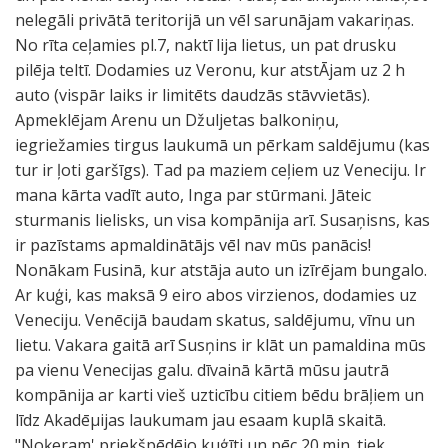
nelegāli privātā teritorijā un vēl sarunājam vakariņas.
No rīta ceļamies pl.7, naktī lija lietus, un pat drusku
pilēja teltī. Dodamies uz Veronu, kur atstĀjam uz 2 h
auto (vispār laiks ir limitēts daudzās stāvvietās).
Apmeklējam Arenu un Džuljetas balkoniņu,
iegriežamies tirgus laukumā un pērkam saldējumu (kas
tur ir ļoti garšīgs). Tad pa maziem ceļiem uz Veneciju. Ir
mana kārta vadīt auto, Inga par stūrmani. Jāteic
sturmanis lielisks, un visa kompānija arī. Susaņisns, kas
ir pazīstams apmaldinātājs vēl nav mūs panācis!
Nonākam Fusinā, kur atstāja auto un izīrējam bungalo.
Ar kuģi, kas maksā 9 eiro abos virzienos, dodamies uz
Veneciju. Venēcijā baudam skatus, saldējumu, vīnu un
lietu. Vakara gaitā arī Susņins ir klāt un pamaldina mūs
pa vienu Venecijas galu. dīvainā kārtā mūsu jautrā
kompānija ar karti vieš uzticību citiem bēdu brāļiem un
līdz Akadēµijas laukumam jau esaam kuplā skaitā.
"Noķeram' priekšpēdējo kuģīti un pēc 20.min. tiek