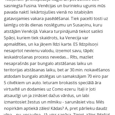
sasniegta Fusina. Venēcijas un burinieku ugunis mūs
pavada naktī. Iekārtojušies vienā no istabiņām
gatavojamies vakara pasēdēšanai. Tiek pacelti tosti uz
laimīgu otrās dienas noslēgumu un Susaņinu, kuru
atstājām Venēcijā. Vakara turpinājumā tiekot satikti
Spāņi, kuriem tiek skaidrots, ka Venecija var
apmaldīties, un ka jāņem līdzi karte. ES līdzpilsoņi
nesaprtot nevienu valodu, izņemot savu, tāpēc
ieskaidrošanas process nevedas.... Rīts, mazliet
nesaprašnās par bungalo atstāšanas laiku un
teritorijas atstāsanas laiku, bet ar 30.min. nokavēšanos
atdodam bungalo atslēgas un samaksājam 70 eiro par
5 cilvēkiem un auto. Ieturam brokastis speciālā āra
virtuvītē un dodamies uz Como ezeru. Itaļi ir ļoti
atsaucīgi un ja zināsiet dažus vārdus, un labi
izmantosiet žestus un mīmiku - sarunāsiet visu. Mēs
nopirkām aptiekā zāles! Kādas? A, pret pārlieku daudz
vīna ....nu, veca vīna... Jā, viss sanāca. Ziniet, zāles līdzēja!