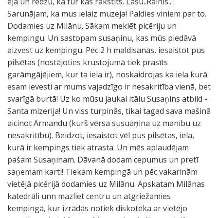
ejā un redzu, ka tur kas rakstīts. Lasu..Rainis...
Sarunājam, ka mus ielaiz muzeja! Paldies viniem par to.
Dodamies uz Milānu. Sākam meklēt picēriju un
kempingu. Un sastopam susaņinu, kas mūs piedāvā
aizvest uz kempingu. Pēc 2 h maldīsanās, iesaistot pus
pilsētas (nostājoties krustojumā tiek prasīts
garāmgājējiem, kur ta iela ir), noskaidrojas ka iela kurā
esam ievesti ar mums vajadzīgo ir nesakritība vienā, bet
svarīgā burtā! Uz ko mūsu jaukai itālu Susaņins atbild -
Santa mizerija! Un viss turpinās, tikai tagad sava mašinā
aicinot Armandu (kurš vērsa susuāņina uz manību uz
nesakritību). Beidzot, iesaistot vēl pus pilsētas, iela,
kurā ir kempings tiek atrasta. Un mēs aplaudējam
pašam Susaņinam. Dāvanā dodam cepumus un pretī
saņemam karti! Tiekam kempingā un pēc vakarinām
vietējā picērijā dodamies uz Milānu. Apskatam Milānas
katedrāli unn mazliet centru un atgriežamies
kempingā, kur izrādās notiek diskotēka ar vietējo