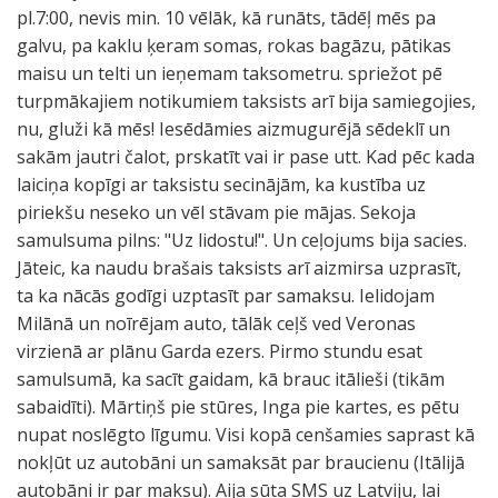
pl.7:00, nevis min. 10 vēlāk, kā runāts, tādēļ mēs pa
galvu, pa kaklu ķeram somas, rokas bagāzu, pātikas
maisu un telti un ieņemam taksometru. spriežot pē
turpmākajiem notikumiem taksists arī bija samiegojies,
nu, gluži kā mēs! Iesēdāmies aizmugurējā sēdeklī un
sakām jautri čalot, prskatīt vai ir pase utt. Kad pēc kada
laiciņa kopīgi ar taksistu secinājām, ka kustība uz
piriekšu neseko un vēl stāvam pie mājas. Sekoja
samulsuma pilns: "Uz lidostu!". Un ceļojums bija sacies.
Jāteic, ka naudu brašais taksists arī aizmirsa uzprasīt,
ta ka nācās godīgi uzptasīt par samaksu. Ielidojam
Milānā un noīrējam auto, tālāk ceļš ved Veronas
virzienā ar plānu Garda ezers. Pirmo stundu esat
samulsumā, ka sacīt gaidam, kā brauc itālieši (tikām
sabaidīti). Mārtiņš pie stūres, Inga pie kartes, es pētu
nupat noslēgto līgumu. Visi kopā cenšamies saprast kā
nokļūt uz autobāni un samaksāt par braucienu (Itālijā
autobāni ir par maksu). Aija sūta SMS uz Latviju, lai