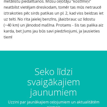
metālistu piedalīšanos. Mūsu ceļotāju "kostīmiņi"
neatbilst vietējam dreskodam, tomēr tas mūs netraucē
iztrakoties pēc sirds patikas un pl. 2, kad viss beidzas iet
uz telti. No rita jaielej benzīns, jāaizbrauc uz lidostu
(~40 km) un jānodod mašīna. Protams - šis tas palika aiz
karda, bet Jums jau būs savi piedzīvojumi, ja ļausieties
tiem!
Seko līdzi
svaigākajiem
jaunumiem
Uzzini par jaunākajiem ceļojumiem un aktualitātēm