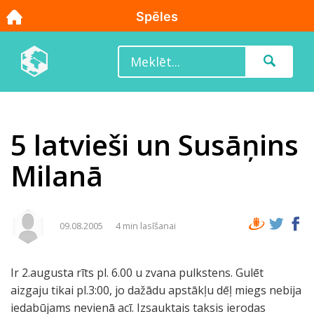
5 latvieši un Susāņins
Milanā
09.08.2005
4 min lasīšanai
Ir 2.augusta rīts pl. 6.00 u zvana pulkstens. Gulēt
aizgaju tikai pl.3:00, jo dažādu apstākļu dēļ miegs nebija
iedabūjams nevienā acī. Izsauktais taksis ierodas