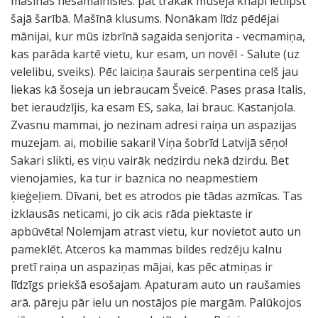
mašinās nesamainīsies. pat trakāk mūsejā knapi ietilpst
šajā šarībā. Mašīnā klusums. Nonākam līdz pēdējai
mānijai, kur mūs izbrīnā sagaida senjorita - vecmamiņa,
kas parāda kartē vietu, kur esam, un novēl - Salute (uz
velelibu, sveiks). Pēc laiciņa šaurais serpentina celš jau
liekas kā šoseja un iebraucam Šveicē. Pases prasa Italis,
bet ieraudzījis, ka esam ES, saka, lai brauc. Kastanjola.
Zvasnu mammai, jo nezinam adresi raiņa un aspazijas
muzejam. ai, mobilie sakari! Viņa šobrīd Latvijā sēņo!
Sakari slikti, es viņu vairāk nedzirdu nekā dzirdu. Bet
vienojamies, ka tur ir baznica no neapmestiem
ķieģeļiem. Dīvani, bet es atrodos pie tādas azmīcas. Tas
izklausās neticami, jo cik acis rāda piektaste ir
apbūvēta! Nolemjam atrast vietu, kur novietot auto un
pameklēt. Atceros ka mammas bildes redzēju kalnu
pretī raiņa un aspaziņas mājai, kas pēc atmiņas ir
līdzīgs priekšā esošajam. Apaturam auto un raušamies
arā. pāreju pār ielu un nostājos pie margām. Palūkojos