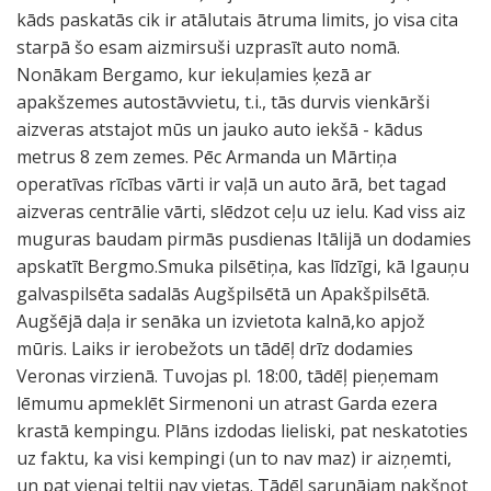
kāds paskatās cik ir atālutais ātruma limits, jo visa cita
starpā šo esam aizmirsuši uzprasīt auto nomā.
Nonākam Bergamo, kur iekuļamies ķezā ar
apakšzemes autostāvvietu, t.i., tās durvis vienkārši
aizveras atstajot mūs un jauko auto iekšā - kādus
metrus 8 zem zemes. Pēc Armanda un Mārtiņa
operatīvas rīcības vārti ir vaļā un auto ārā, bet tagad
aizveras centrālie vārti, slēdzot ceļu uz ielu. Kad viss aiz
muguras baudam pirmās pusdienas Itālijā un dodamies
apskatīt Bergmo.Smuka pilsētiņa, kas līdzīgi, kā Igauņu
galvaspilsēta sadalās Augšpilsētā un Apakšpilsētā.
Augšējā daļa ir senāka un izvietota kalnā,ko apjož
mūris. Laiks ir ierobežots un tādēļ drīz dodamies
Veronas virzienā. Tuvojas pl. 18:00, tādēļ pieņemam
lēmumu apmeklēt Sirmenoni un atrast Garda ezera
krastā kempingu. Plāns izdodas lieliski, pat neskatoties
uz faktu, ka visi kempingi (un to nav maz) ir aizņemti,
un pat vienai teltij nav vietas. Tādēļ sarunājam nakšņot