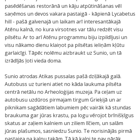
pasēdēšanas restorānā un kāju atpūtināšanas vēl
saņēmos un devos vakara pastaigā - kāpienā Lycabetus
hill - pašā galvenajā un laikam arī interesantākajā
Atēnu kalnā, no kura virsotnes var tālu redzēt visu
pilsētu. Ar to arī Atēnu programmu biju izpildījusi un
visu nākamo dienu klaiņot pa pilsētas ieliņām kļūtu
garlaicīgi. Tāpēc nolēmu aizbraukt uz Sunio, un tā
izrādījās ļoti vieda doma.
Sunio atrodas Atikas pussalas pašā dziļākajā galā.
Autobuss uz turieni atiet no kāda laukuma pilsēta
centrā netālu no Arheoloģijas muzeja. Pa ceļam uz
autobusu uzdūros pirmajam tirgum Grieķijā un ar
piknikam sagādātiem labumiem pēc vairāk kā stundas
braukuma gar jūras krastu, pa logu vērojot brīnišķīgus
skatus ar zaļiem kalniem un ziliem līčiem, un salām
jūras plašumos, sasniedzu Sunio. Te norisinājās pirmā
pastaiga pa kalnu takām. Tā kā kalni te nav pārāk