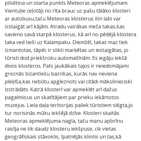
pilsētiņa un starta punkts Meteoras apmeklējumam.
Vientuļie ceļotāji no rīta brauc uz pašu tālāko klosteri
ar autobusu,taču Meteoras klosterus itin labi var
izstaigāt arī kājām. Atradu vairākas meža takas,kas
savieno savā starpā klosterus, kā arī no pēdējā klostera
taka ved tieši uz Kalampaku. Diemžēl, takas maz tiek
izmantotas, tāpēc ir slikti marķētas un iestaigātas, jo
tūristi dod priekšroku automašīnām. Es iegāju iekšā
divos klosteros. Pats jaukākais tajos ir neiedomājami
greznās bizantiešu baznīcas, kurās nav neviena
pleķīša,kas nebūtu apgleznots vai citādi mākslinieciski
izstrādāts. Katrā klosterī var apmeklēt arī dažus
pagalmiņus un skatītājiem par prieku iekārtotos
muzejus. Liela daļa teritorijas paliek tūristiem slēgta,jo
tur norisinās mūku iekšējā dzīve. Klosteri skaitās
Meteoras apmeklējuma nagla, taču manu apbrīnu
raisīja ne tik daudz klosteru iekšpuse, cik vietas
ģeogrāfiskais stāvoklis, īpatnējās klintis un tas,kā