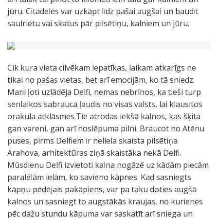
jūru. Citadelēs var uzkāpt līdz pašai augšai un baudīt
saulrietu vai skatus pār pilsētiņu, kalniem un jūru.
Cik kura vieta cilvēkam iepatīkas, laikam atkarīgs ne
tikai no pašas vietas, bet arī emocijām, ko tā sniedz.
Mani ļoti uzlādēja Delfi, nemas nebrīnos, ka tieši turp
senlaikos sabrauca ļaudis no visas valsts, lai klausītos
orakula atklāsmes.Tie atrodas iekšā kalnos, kas šķita
gan vareni, gan arī noslēpuma pilni. Braucot no Atēnu
puses, pirms Delfiem ir neliela skaista pilsētiņa
Arahova, arhitektūras ziņā skaistāka nekā Delfi.
Mūsdienu Delfi izvietoti kalna nogāzē uz kādām piecām
paralēlām ielām, ko savieno kāpnes. Kad sasniegts
kāpņu pēdējais pakāpiens, var pa taku doties augšā
kalnos un sasniegt to augstākās kraujas, no kurienes
pēc dažu stundu kāpuma var saskatīt arī sniega un