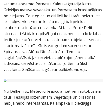
vēsuma apņemto Parnasu. Kalnu veģetācija katrā
Grieķijas masīvā savādāka, un Parnasā tā krasi atšķiras
no piejūras. Te ir egles un citi lieli koki,taču neiztrūkst
arī puķes. Akmeņu un klinšu maigi baltpelēkā
arhitektūra ir ažūra un vienkārši izcila. Senie Delfi
atrodas tieši blakus pilsētiņai un aizņem lielu brīvdabas
teritoriju, kurā citviet maz sastopams objekts ir senais
stadions, taču arī teātris var godam sacensties ar
Epidauras vai Atēnu Dionīsa teātri. Tempļu
saglabājušās daļas un vietas aplūkojot, jāņem talkā
iedvesma un vēstures zināšanas, jo tiem trūkst
veseluma. Zināšanas iegūt var palīdzēt muzejs.
No Delfiem uz Meteoru braucu ar četriem autobusiem
cauri Tesālijas līdzenumam. Veģetācija un pilsētiņas
nebija neko interesantas. Kalampaka ir pieklājīga