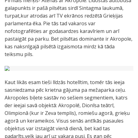
Pirmais mērķis- Atēnas ar Akropole. Lidostas autobusa
galapunkts ir pašā pilsētas sirdī Sintagma laukumā,
turpat,kur atrodas arī TV ekrānos redzētā Grieķijas
parlamenta ēka. Pie tās tad vakaros var
nofotografēties ar godasardzes karavīriem un arī
pastaigāt pa parku. Bet pilsētas dominante ir Akropole,
kas naksnīgajā pilsētā izgaismota mirdz kā tāda
teiksmu pils.
Kaut likās esam tieši līdzās hotelītim, tomēr tās ieeja
sasniedzama pēc krietna gājuma pa mežaparka ceļu.
Akropoles biļete sastāv no sešiem segmentiem, katrs
der ieejai savā objektā: Akropolē, Dionīsa teātrī,
Olimpionā (kur ir Zeva templis), romiešu agorā, grieķu
agorā un kerameikos. Visus senās antīkās pasaules
objektus var izstaigāt vienā dienā, bet kad tas
padarīts,velk jau arī uz vakara pusi. Es gan pēc