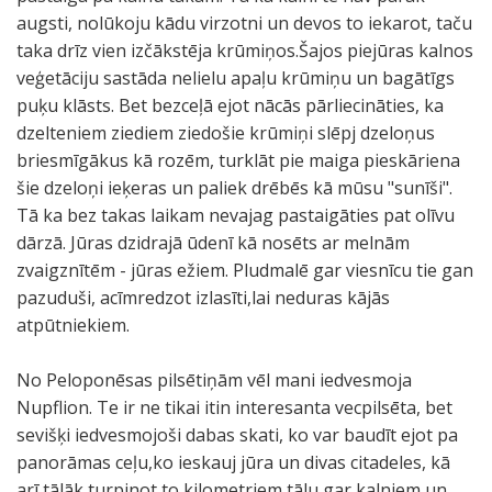
augsti, nolūkoju kādu virzotni un devos to iekarot, taču
taka drīz vien izčākstēja krūmiņos.Šajos piejūras kalnos
veģetāciju sastāda nelielu apaļu krūmiņu un bagātīgs
puķu klāsts. Bet bezceļā ejot nācās pārliecināties, ka
dzelteniem ziediem ziedošie krūmiņi slēpj dzeloņus
briesmīgākus kā rozēm, turklāt pie maiga pieskāriena
šie dzeloņi ieķeras un paliek drēbēs kā mūsu "sunīši".
Tā ka bez takas laikam nevajag pastaigāties pat olīvu
dārzā. Jūras dzidrajā ūdenī kā nosēts ar melnām
zvaigznītēm - jūras ežiem. Pludmalē gar viesnīcu tie gan
pazuduši, acīmredzot izlasīti,lai neduras kājās
atpūtniekiem.
No Peloponēsas pilsētiņām vēl mani iedvesmoja
Nupflion. Te ir ne tikai itin interesanta vecpilsēta, bet
sevišķi iedvesmojoši dabas skati, ko var baudīt ejot pa
panorāmas ceļu,ko ieskauj jūra un divas citadeles, kā
arī tālāk turpinot to kilometriem tālu gar kalniem un