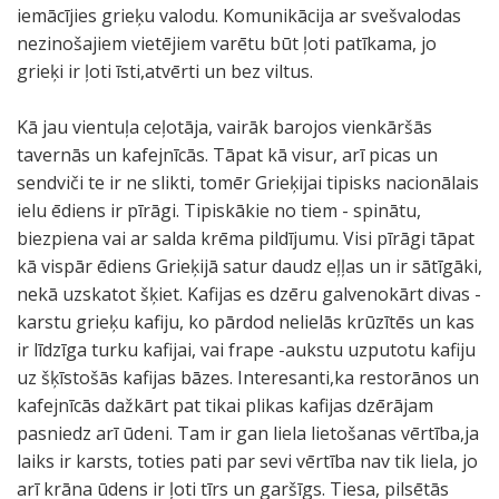
iemācījies grieķu valodu. Komunikācija ar svešvalodas
nezinošajiem vietējiem varētu būt ļoti patīkama, jo
grieķi ir ļoti īsti,atvērti un bez viltus.
Kā jau vientuļa ceļotāja, vairāk barojos vienkāršās
tavernās un kafejnīcās. Tāpat kā visur, arī picas un
sendviči te ir ne slikti, tomēr Grieķijai tipisks nacionālais
ielu ēdiens ir pīrāgi. Tipiskākie no tiem - spinātu,
biezpiena vai ar salda krēma pildījumu. Visi pīrāgi tāpat
kā vispār ēdiens Grieķijā satur daudz eļļas un ir sātīgāki,
nekā uzskatot šķiet. Kafijas es dzēru galvenokārt divas -
karstu grieķu kafiju, ko pārdod nelielās krūzītēs un kas
ir līdzīga turku kafijai, vai frape -aukstu uzputotu kafiju
uz šķīstošās kafijas bāzes. Interesanti,ka restorānos un
kafejnīcās dažkārt pat tikai plikas kafijas dzērājam
pasniedz arī ūdeni. Tam ir gan liela lietošanas vērtība,ja
laiks ir karsts, toties pati par sevi vērtība nav tik liela, jo
arī krāna ūdens ir ļoti tīrs un garšīgs. Tiesa, pilsētās