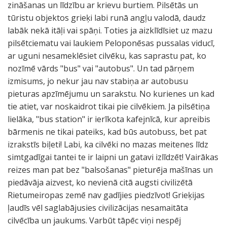
zināšanas un līdzību ar krievu burtiem. Pilsētās un
tūristu objektos grieķi labi runā angļu valodā, daudz
labāk nekā itāļi vai spāņi. Toties ja aizklīdīsiet uz mazu
pilsētciematu vai laukiem Peloponēsas pussalas viducī,
ar uguni nesameklēsiet cilvēku, kas saprastu pat, ko
nozīmē vārds "bus" vai "autobus". Un tad pārņem
izmisums, jo nekur jau nav stabiņa ar autobusu
pieturas apzīmējumu un sarakstu. No kurienes un kad
tie atiet, var noskaidrot tikai pie cilvēkiem. Ja pilsētiņa
lielāka, "bus station" ir ierīkota kafejnīcā, kur apreibis
bārmenis ne tikai pateiks, kad būs autobuss, bet pat
izrakstīs biļeti! Labi, ka cilvēki no mazas meitenes līdz
simtgadīgai tantei te ir laipni un gatavi izlīdzēt! Vairākas
reizes man pat bez "balsošanas" pieturēja mašīnas un
piedāvāja aizvest, ko nevienā citā augsti civilizētā
Rietumeiropas zemē nav gadījies piedzīvot! Grieķijas
ļaudīs vēl saglabājusies civilizācijas nesamaitāta
cilvēcība un jaukums. Varbūt tāpēc viņi nespēj