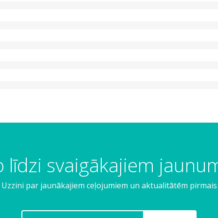
 līdzi svaigākajiem jaun
Uzzini par jaunākajiem ceļojumiem un aktualitātēm pirmais