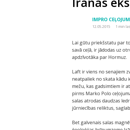
Irānas eks
IMPRO CEĻOJUM
12.05.2015
1 min la
Lai gūtu priekšstatu par t
savā ceļā, ir jādodas uz ot
apdzīvotāka par Hormuz.
Laft ir viens no senajiem 
neatpaliek no skata kādu i
mežu, kas gadsimtiem ir atv
pirms Marko Polo ceļojuma 
salas atrodas daudzas ledr
jūrniecības reliktus, sagl
Bet galvenais salas magnē
ģeoloģijas brīnumzeme Irānā