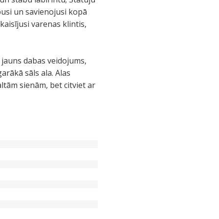
busi un savienojusi kopā
isījusi varenas klintis,
 jauns dabas veidojums,
rākā sāls ala. Alas
baltām sienām, bet citviet ar