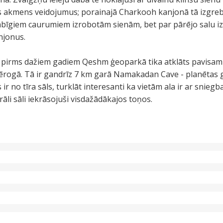
ķus akmens veidojumus; porainajā Charkooh kanjonā tā izgre
abīgiem caurumiem izrobotām sienām, bet par pārējo salu izka
njonus.
 pirms dažiem gadiem Qeshm ģeoparkā tika atklāts pavisam
ērogā. Tā ir gandrīz 7 km garā Namakadan Cave - planētas ga
s ir no tīra sāls, turklāt interesanti ka vietām ala ir ar snieg
li sāli iekrāsojuši visdažādākajos toņos.