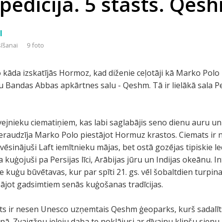
pedīcija. 5 stāsts. Qesh
I
sīšanai
9 foto
o kāda izskatījās Hormoz, kad diženie ceļotāji kā Marko Polo
ru Bandas Abbas apkārtnes salu - Qeshm. Tā ir lielākā sala Pe
zvejnieku ciematiņiem, kas labi saglabājis seno dienu auru u
eraudzīja Marko Polo piestājot Hormuz krastos. Ciemats ir n
ēsinājuši Laft iemītnieku mājas, bet ostā gozējas tipiskie le
kuģojuši pa Persijas līci, Arābijas jūru un Indijas okeānu. 
e kuģu būvētavas, kur par spīti 21. gs. vēl šobaltdien turpin
abājot gadsimtiem senās kuģošanas tradīcijas.
ts ir nesen Unesco uzņemtais Qeshm ģeoparks, kurš sadalīts
. Zvaigžņu ieleju daba te noklājusi ar dīvainu klinšu sienu 