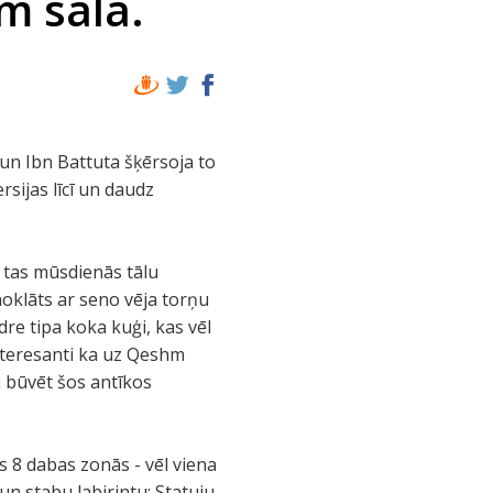
m sala.
 un Ibn Battuta šķērsoja to
rsijas līcī un daudz
n tas mūsdienās tālu
oklāts ar seno vēja torņu
dre tipa koka kuģi, kas vēl
Interesanti ka uz Qeshm
a būvēt šos antīkos
 8 dabas zonās - vēl viena
un stabu labirintu; Statuju