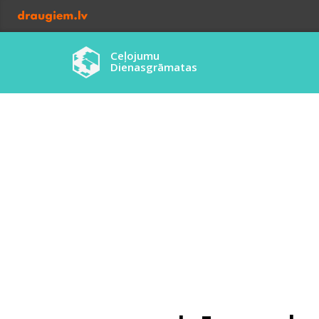
Ceļojumu
Dienasgrāmatas