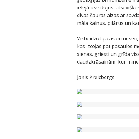
ielejā izveidojusi atseviš
divas šauras aizas ar savd
māla kalnus, pilārus un ka
Visbeidzot pavisam nesen,
kas izceļas pat pasaules m
sienas, griesti un grīda vis
daudzkrāsainām, kur minerā
Jānis Kreicbergs