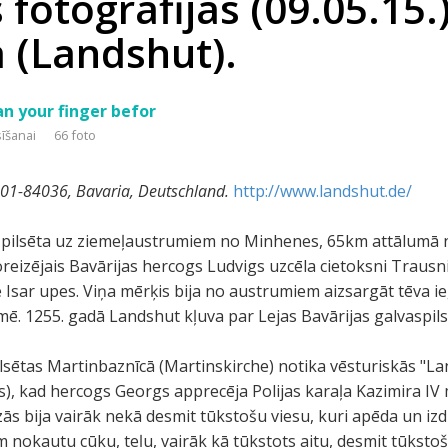
 fotogrāfijās (09.05.15.)
 (Landshut).
ean your finger befor
sīšanai
66 foto
01-84036,
Bavaria, Deutschland.
http://www.landshut.de/
s pilsēta uz ziemeļaustrumiem no Minhenes, 65km attālumā no
oreizējais Bavārijas hercogs Ludvigs uzcēla cietoksni Traus
 Isar upes. Viņa mērķis bija no austrumiem aizsargāt tēva 
īmē. 1255. gadā Landshut kļuva par Lejas Bavārijas galvaspils
lsētas Martinbaznīcā (Martinskirche) notika vēsturiskās "L
, kad hercogs Georgs apprecēja Polijas karaļa Kazimira IV m
āzās bija vairāk nekā desmit tūkstošu viesu, kuri apēda un iz
m nokautu cūku, teļu, vairāk kā tūkstots aitu, desmit tūkstoš