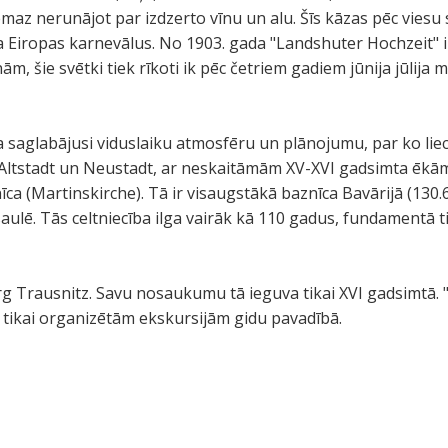
maz nerunājot par izdzerto vīnu un alu. Šīs kāzas pēc viesu 
 Eiropas karnevālus. No 1903. gada "Landshuter Hochzeit" i
 šie svētki tiek rīkoti ik pēc četriem gadiem jūnija jūlija m
 saglabājusi viduslaiku atmosfēru un plānojumu, par ko lie
s Altstadt un Neustadt, ar neskaitāmām XV-XVI gadsimta ēkā
īca (Martinskirche). Tā ir visaugstākā baznīca Bavārijā (130
saulē. Tās celtniecība ilga vairāk kā 110 gadus, fundamentā t
g Trausnitz. Savu nosaukumu tā ieguva tikai XVI gadsimtā. "T
e tikai organizētām ekskursijām gidu pavadībā.