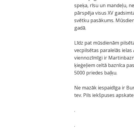
speķa, rīsu un mandeļu, ne
pārspēja visus XV gadsimta
svētku pasākums. Mūsdienām,
gadā.
Līdz pat mūsdienām pilsēta
vecpilsētas paralelās iela
viennozīmīgi ir Martinbazn
ķieģeļiem celtā baznīca pa
5000 priedes baļķu.
Ne mazāk iespaidīga ir Bur
tev. Pils iekšpuses apskat
.
.