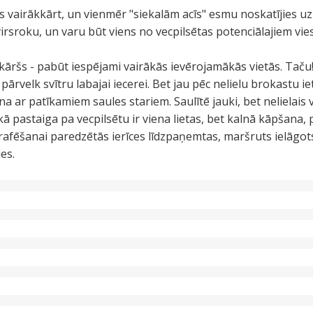
s vairākkārt, un vienmēr "siekalām acīs" esmu noskatījies uz 
virsroku, un varu būt viens no vecpilsētas potenciālajiem vie
āršs - pabūt iespējami vairākās ievērojamākās vietās. Taču!
i pārvelk svītru labajai iecerei. Bet jau pēc nelielu brokastu 
na ar patīkamiem saules stariem. Saulītē jauki, bet nelielais 
 pastaiga pa vecpilsētu ir viena lietas, bet kalnā kāpšana, p
ografēšanai paredzētās ierīces līdzpaņemtas, maršruts ielāgot
es.