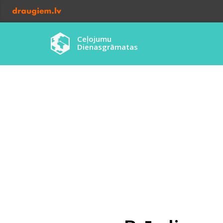
Ceļojumu
Dienasgrāmatas