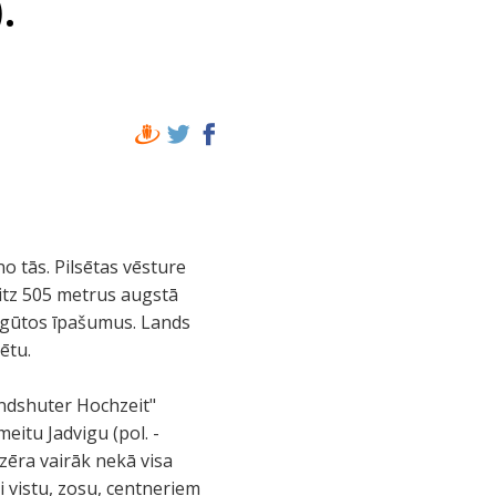
.
 tās. Pilsētas vēsture
nitz 505 metrus augstā
iegūtos īpašumus. Lands
ētu.
andshuter Hochzeit"
eitu Jadvigu (pol. -
dzēra vairāk nekā visa
i vistu, zosu, centneriem