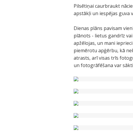
Pilsētiņai caurbraukt nācie
apstākļi un iespējas guva 
Dienas plāns pavisam vienk
plānots - lietus gandrīz va
apžēlojas, un mani ieprieci
piemērotu apģērbu, kā nekā
atrasts, arī visas trīs fot
un fotogrāfēšana var sākti