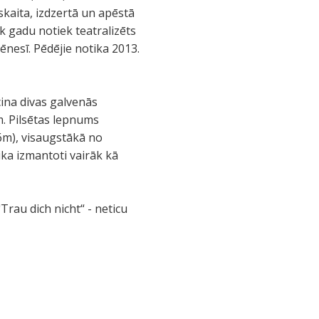
skaita, izdzertā un apēstā
k gadu notiek teatralizēts
ēnesī. Pēdējie notika 2013.
cina divas galvenās
m. Pilsētas lepnums
.6m), visaugstākā no
ika izmantoti vairāk kā
rau dich nicht“ - neticu