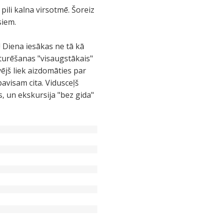
pili kalna virsotmē. Šoreiz
siem.
 Diena iesākas ne tā kā
ieturēšanas "visaugstākais"
vējš liek aizdomāties par
avisam cita. Vidusceļš
s, un ekskursija "bez gida"