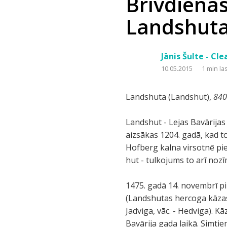
Brīvdienas
Landshuta
Jānis Šulte - Cl
10.05.2015
1 min la
Landshuta (Landshut),
840
Landshut - Lejas Bavārija
aizsākas 1204. gadā, kad t
Hofberg kalna virsotnē pie
hut - tulkojums to arī noz
1475. gadā 14. novembrī pi
(Landshutas hercoga kāzas)
Jadviga, vāc. - Hedviga). K
Bavārija gada laikā. Simtie