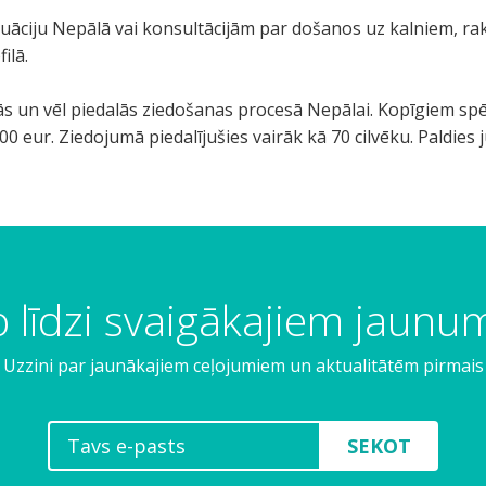
ituāciju Nepālā vai konsultācijām par došanos uz kalniem, ra
ilā.
ījās un vēl piedalās ziedošanas procesā Nepālai. Kopīgiem 
0 eur. Ziedojumā piedalījušies vairāk kā 70 cilvēku. Paldies 
 līdzi svaigākajiem jaun
Uzzini par jaunākajiem ceļojumiem un aktualitātēm pirmais
SEKOT