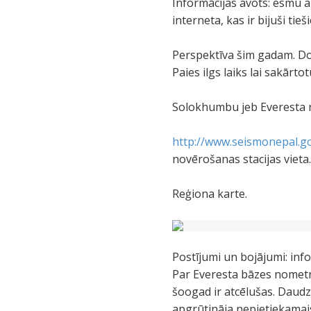
Informācijas avots: esmu
interneta, kas ir bijuši tie
Perspektīva šim gadam. Do
Paies ilgs laiks lai sakārto
Solokhumbu jeb Everesta r
http://www.seismonepal.g
novērošanas stacijas vieta
Reģiona karte.
Postījumi un bojājumi: info
Par Everesta bāzes nometne
šoogad ir atcēlušas. Daudzv
apgrūtināja nepietiekamais 