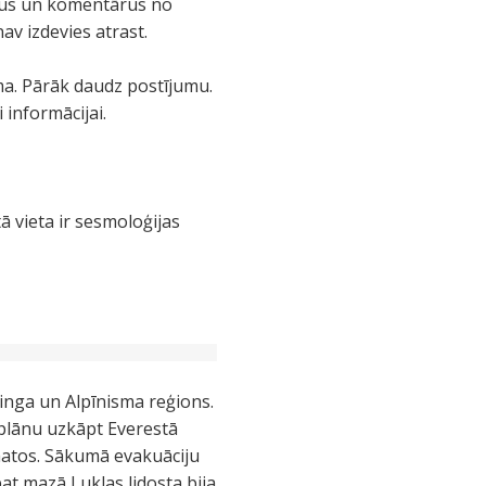
tus un komentārus no
nav izdevies atrast.
a. Pārāk daudz postījumu.
i informācijai.
ā vieta ir sesmoloģijas
ekinga un Alpīnisma reģions.
 plānu uzkāpt Everestā
cimatos. Sākumā evakuāciju
pat mazā Luklas lidosta bija