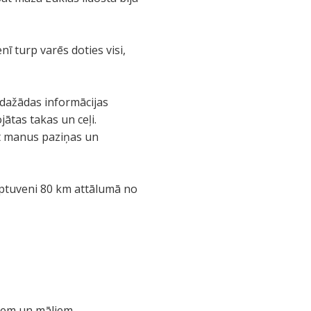
ī turp varēs doties visi,
c dažādas informācijas
jātas takas un ceļi.
ot manus paziņas un
aptuveni 80 km attālumā no
ļiem un māliem,