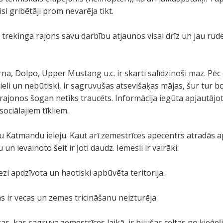
si gribētāji prom nevarēja tikt.
rekinga rajons savu darbību atjaunos visai drīz un jau ruden
rna, Dolpo, Upper Mustang u.c. ir skarti salīdzinoši maz. Pē
ieli un nebūtiski, ir sagruvušas atsevišaķas mājas, šur tur bo
rajonos šogan netiks traucēts. Informācija iegūta apjautāj
ociālajiem tīkliem.
u Katmandu ieleju. Kaut arī zemestrīces apecentrs atradās 
 ievainoto šeit ir ļoti daudz. Iemesli ir vairāki:
iezi apdzīvota un haotiski apbūvēta teritorija.
s ir vecas un zemes tricināšanu neizturēja.
as, kas sagruva zemestrīces laikā, ir bijušas celtas no ķieģe