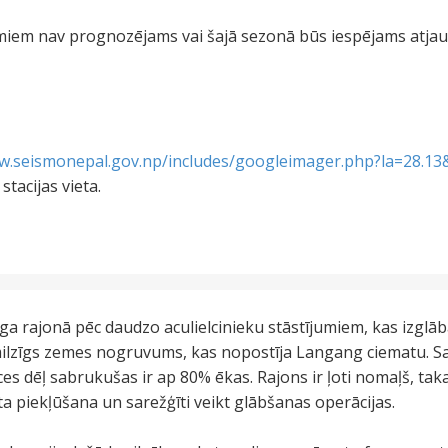
jumiem nav prognozējams vai šajā sezonā būs iespējams atja
w.seismonepal.gov.np/includes/googleimager.php?la=28.13
tacijas vieta.
ga rajonā pēc daudzo aculielcinieku stāstījumiem, kas izglā
 milzīgs zemes nogruvums, kas nopostīja Langang ciematu. 
s dēļ sabrukušas ir ap 80% ēkas. Rajons ir ļoti nomaļš, takas
ta piekļūšana un sarežģīti veikt glābšanas operācijas.