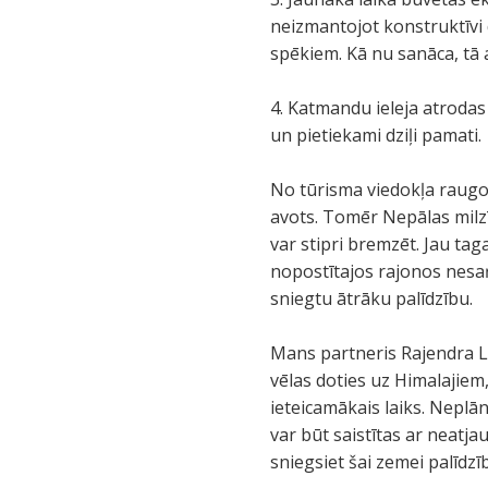
neizmantojot konstruktīvi 
spēkiem. Kā nu sanāca, tā a
4. Katmandu ieleja atrodas
un pietiekami dziļi pamati.
No tūrisma viedokļa raugot
avots. Tomēr Nepālas milzī
var stipri bremzēt. Jau ta
nopostītajos rajonos nesa
sniegtu ātrāku palīdzību.
Mans partneris Rajendra La
vēlas doties uz Himalajiem,
ieteicamākais laiks. Neplā
var būt saistītas ar neatj
sniegsiet šai zemei palīdz