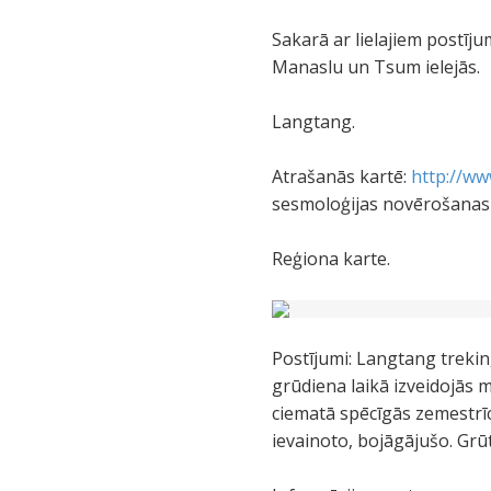
Sakarā ar lielajiem postī
Manaslu un Tsum ielejās.
Langtang.
Atrašanās kartē:
http://ww
sesmoloģijas novērošanas s
Reģiona karte.
Postījumi: Langtang trekin
grūdiena laikā izveidojās
ciematā spēcīgās zemestrīce
ievainoto, bojāgājušo. Grū