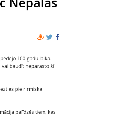
ēc Nepālas
pēdējo 100 gadu laikā.
s vai baudīt neparasto šī
ezties pie rirmiska
rmācija palīdzēs tiem, kas