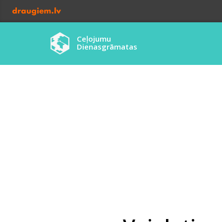
Ceļojumu
Dienasgrāmatas