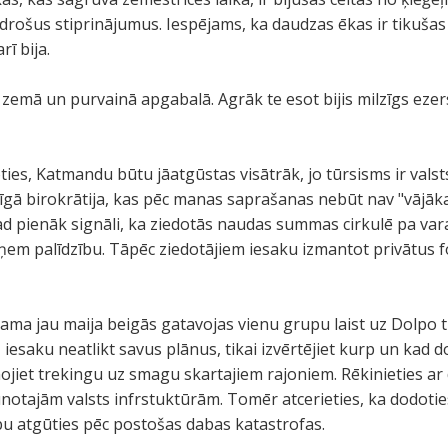
drošus stiprinājumus. Iespējams, ka daudzas ēkas ir tikušas
rī bija.
 zemā un purvainā apgabalā. Agrāk te esot bijis milzīgs ezers
ies, Katmandu būtu jāatgūstas visātrāk, jo tūrsisms ir vals
gā birokrātija, kas pēc manas saprašanas nebūt nav "vājāka
gad pienāk signāli, ka ziedotās naudas summas cirkulē pa vara
ņem palīdzību. Tāpēc ziedotājiem iesaku izmantot privātus f
ma jau maija beigās gatavojas vienu grupu laist uz Dolpo t
 iesaku neatlikt savus plānus, tikai izvērtējiet kurp un kad 
nojiet trekingu uz smagu skartajiem rajoniem. Rēkinieties 
aunotajām valsts infrstuktūrām. Tomēr atcerieties, ka dodotie
ību atgūties pēc postošas dabas katastrofas.