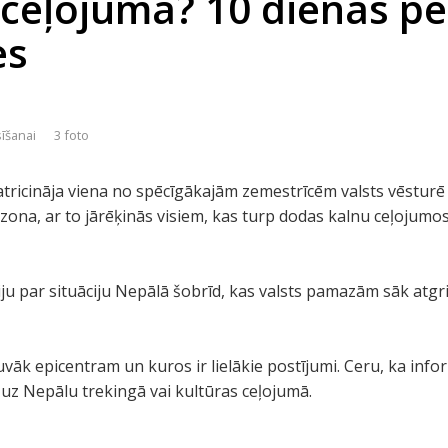
 ceļojumā? 10 dienas p
es
sīšanai
3 foto
tricināja viena no spēcīgākajām zemestrīcēm valsts vēsturē 
a zona, ar to jārēķinās visiem, kas turp dodas kalnu ceļojumo
 par situāciju Nepālā šobrīd, kas valsts pamazām sāk atgri
uvāk epicentram un kuros ir lielākie postījumi. Ceru, ka info
s uz Nepālu trekingā vai kultūras ceļojumā.