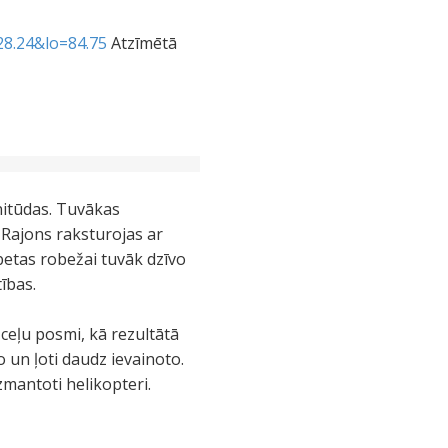
28.24&lo=84.75
Atzīmētā
nitūdas. Tuvākas
 Rajons raksturojas ar
betas robežai tuvāk dzīvo
ības.
 ceļu posmi, kā rezultātā
o un ļoti daudz ievainoto.
mantoti helikopteri.
/