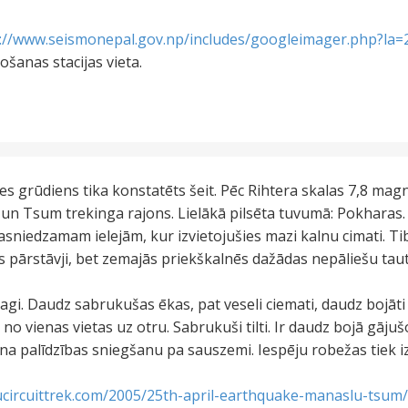
://www.seismonepal.gov.np/includes/googleimager.php?la=
ošanas stacijas vieta.
 grūdiens tika konstatēts šeit. Pēc Rihtera skalas 7,8 mag
un Tsum trekinga rajons. Lielākā pilsēta tuvumā: Pokharas.
sniedzamam ielejām, kur izvietojušies mazi kalnu cimati. Ti
 pārstāvji, bet zemajās priekškalnēs dažādas nepāliešu taut
agi. Daudz sabrukušas ēkas, pat veseli ciemati, daudz bojāti
no vienas vietas uz otru. Sabrukuši tilti. Ir daudz bojā gājuš
a palīdzības sniegšanu pa sauszemi. Iespēju robežas tiek iz
ucircuittrek.com/2005/25th-april-earthquake-manaslu-tsum