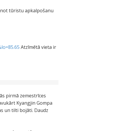
unot tūristu apkalpošanu
&lo=85.65
Atzīmētā vieta ir
bās pirmā zemestrīces
Savukārt Kyangjin Gompa
 un tilti bojāti. Daudz