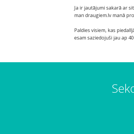
Ja ir jautājumi sakarā ar s
man draugiem.lv manā prof
Paldies visiem, kas piedal
esam saziedojuši jau ap 400
Seko