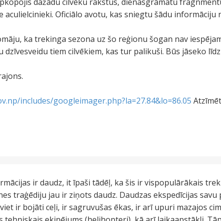
 apkopojis dažādu cilvēku rakstus, dienasgrāmatu fragnmen
šie aculielcinieki. Oficiālo avotu, kas sniegtu šādu informāciju 
māju, ka trekinga sezona uz šo reģionu šogan nav iespējam
tu dzīvesveidu tiem cilvēkiem, kas tur palikuši. Būs jāseko līdz
ajons.
ov.np/includes/googleimager.php?la=27.84&lo=86.05
Atzīmēt
.
rmācijas ir daudz, it īpaši tādēļ, ka šis ir vispopulārākais tr
s traģēdiju jau ir ziņots daudz. Daudzas ekspedīcijas savu
iet ir bojāti ceļi, ir sagruvušas ēkas, ir arī upuri mazajos 
tehniskais ekipējums (helihopteri), kā arī laikaapstākļi. Tā