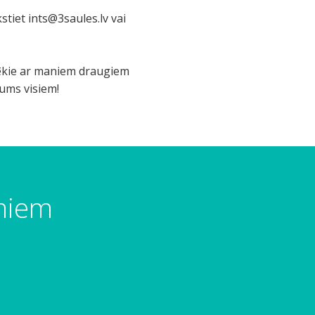
kstiet
ints@3saules.lv
vai
spēkie ar maniem draugiem
jums visiem!
umiem