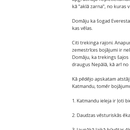
kā "aklā zarna", no kuras vi
Domāju ka šogad Everesta t
kas vēlas.
Citi trekinga rajoni. Anapu
zemestrīces bojājumi ir nel
Domāju, ka trekings šajos 
draugus Nepālā, kā arī no s
Kā pēdējo apskatam atstāj
Katmandu, tomēr bojājumu un
1. Katmandu ieleja ir ļoti b
2. Daudzas vēsturiskās ēka
3. Jaunākā laikā būvētas ēk