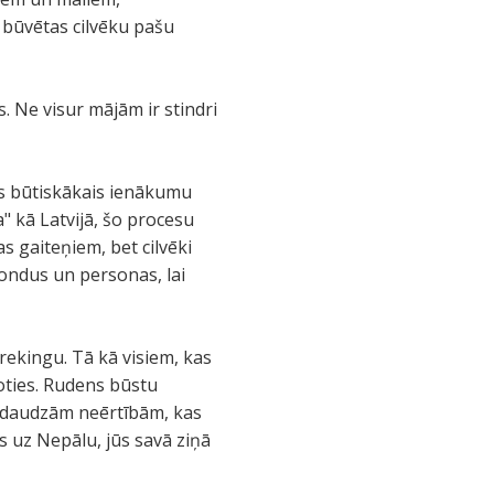
 būvētas cilvēku pašu
. Ne visur mājām ir stindri
ts būtiskākais ienākumu
" kā Latvijā, šo procesu
s gaiteņiem, bet cilvēki
ondus un personas, lai
rekingu. Tā kā visiem, kas
doties. Rudens būstu
ar daudzām neērtībām, kas
s uz Nepālu, jūs savā ziņā