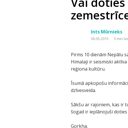
Vai doties
zemestrīc
Ints Mūrnieks
06.05.2015
3 min la
Pirms 10 dienām Nepālu sa
Himalaji ir seismiski aktīv
reģiona kultūru.
Īsumā apkopošu informāciju
dzīvesveida.
Sākšu ar rajoniem, kas ir t
šogad ir ieplānojuši dotie
Gorkha.