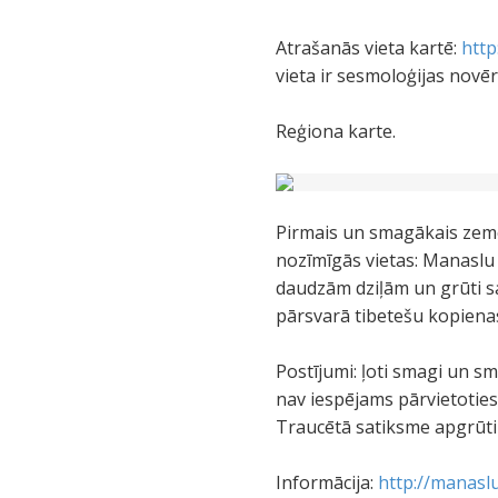
Atrašanās vieta kartē:
http
vieta ir sesmoloģijas novēr
Reģiona karte.
Pirmais un smagākais zemes
nozīmīgās vietas: Manaslu 
daudzām dziļām un grūti sa
pārsvarā tibetešu kopienas
Postījumi: ļoti smagi un sm
nav iespējams pārvietoties 
Traucētā satiksme apgrūtin
Informācija:
http://manasl