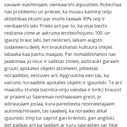
savaam mashiinaam, vienkaarshi atpuusties. Robezhaa
nav probleemu un priecee, ka muusu kaiminji celju
attiistiibaa tikushi par mums taalaak 90% celji ir
vienkaarshi labi. Prieks arii par to, ka visai biezhi
redzama ziime ar aatruma ierobezhojumu 100. un
igaunji brauc labi, bet neskrien, laikam augsto
sodameeru deelj. Arii braukshanas kultuura shkjiet
labaaka kaa pashu maajaas. Par nomaldiishanos nav
jaadomaa, jo visur ir saliktas ziimes, aizbraukt garaam
gruuti, apskates objekti atziimeeti, pilseetas
noraadiites, eestuves arii. Apgruutina vien tas, ka
vairums noraadiitie apskates objekti ir igauniski. Te arii
maaciibu stunda bazniica vinju valodaa ir kirik:) braucot
ar praami uz Saaremaa noshaavaam greizi, jo
iebraucaam joslaa, kura paredzeeta rezerveetajaam
automashiinaam, tas taadeelj, ka noraades atkal
igauniski. Vinji tur saprot gan krieviski, gan angliski,
bet gadaas arii pa taadam ar kuru saprasties var tikai