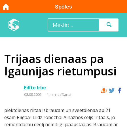
Trijaas dienaas pa
Igaunijas rietumpusi
Edīte Irbe
08.08.2005
1 min lasīšanai
piektdienas riitaa izbraucam un sveetdienaa ap 21
esam Riigaa!! Liidz robezhai Ainazhos celjs ir taals, jo
remontdarbu deelj nemitiigi jaaapstaajas. Braucam ar