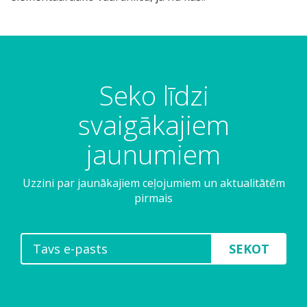
Seko līdzi
svaigākajiem
jaunumiem
Uzzini par jaunākajiem ceļojumiem un aktualitātēm
pirmais
SEKOT