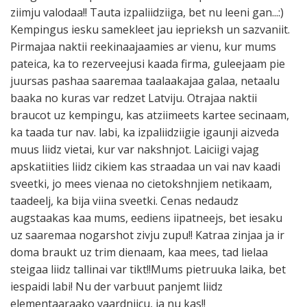
ziimju valodaa!! Tauta izpaliidziiga, bet nu leeni gan...:)
Kempingus iesku samekleet jau ieprieksh un sazvaniit.
Pirmajaa naktii reekinaajaamies ar vienu, kur mums
pateica, ka to rezerveejusi kaada firma, guleejaam pie
juursas pashaa saaremaa taalaakajaa galaa, netaalu
baaka no kuras var redzet Latviju. Otrajaa naktii
braucot uz kempingu, kas atziimeets kartee secinaam,
ka taada tur nav. labi, ka izpaliidziigie igaunji aizveda
muus liidz vietai, kur var nakshnjot. Laiciigi vajag
apskatiities liidz cikiem kas straadaa un vai nav kaadi
sveetki, jo mees vienaa no cietokshnjiem netikaam,
taadeelj, ka bija viina sveetki. Cenas nedaudz
augstaakas kaa mums, eediens iipatneejs, bet iesaku
uz saaremaa nogarshot zivju zupu!! Katraa zinjaa ja ir
doma braukt uz trim dienaam, kaa mees, tad lielaa
steigaa liidz tallinai var tikt!!Mums pietruuka laika, bet
iespaidi labi! Nu der varbuut panjemt liidz
elementaaraako vaardniicu, ja nu kas!!